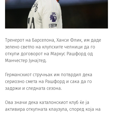
Тренерот на Барселона, Ханси Флик, им даде
зелено светло на клупските челници да го
откупи договорот на Маркус Рашфорд од
Манчестер Јунајтед.
Германскиот стручњак им потврдил дека
сериозно смета на Рашфорд и сака да го
задржи и следната сезона.
Ова значи дека каталонскиот клуб ќе ја
активира откупната клаузула, според која на