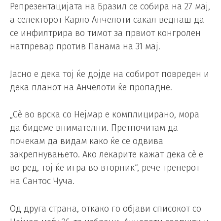
Репрезентацијата на Бразил се собира на 27 мај,
а селекторот Карло Анчелоти сакал веднаш да
се инфилтрира во тимот за првиот конгролен
натпревар против Панама на 31 мај.
Јасно е дека тој ќе дојде на собирот повреден и
дека планот на Анчелоти ќе пропадне.
„Сè во врска со Нејмар е комплицирано, мора
да бидеме внимателни. Претпочитам да
почекам да видам како ќе се одвива
закрепнувањето. Ако лекарите кажат дека сè е
во ред, тој ќе игра во вторник“, рече тренерот
на Сантос Чуча.
Од друга страна, откако го објави списокот со