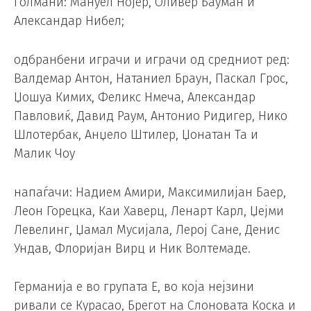
голмани: Мануел Нојер, Оливер Бауман и
Александар Нибел;
одбранбени играчи и играчи од средниот ред:
Валдемар Антон, Натаниел Браун, Паскал Грос,
Џошуа Кимих, Феликс Нмеча, Александар
Павловиќ, Давид Раум, Антонио Ридигер, Нико
Шлотербак, Анџело Штилер, Џонатан Та и
Малик Чоу
напаѓачи: Надием Амири, Максимилијан Баер,
Леон Горецка, Каи Хаверц, Ленарт Карл, Џејми
Левелинг, Џамал ​​Мусијала, Лерој Сане, Денис
Ундав, Флоријан Вирц и Ник Волтемаде.
Германија е во групата Е, во која нејзини
ривали се Курасао, Брегот на Слоновата Коска и