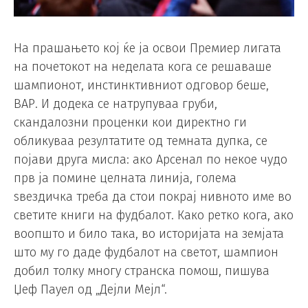
На прашањето кој ќе ја освои Премиер лигата
на почетокот на неделата кога се решаваше
шампионот, инстинктивниот одговор беше,
ВАР. И додека се натрупуваа груби,
скандалозни проценки кои директно ги
обликуваа резултатите од темната дупка, се
појави друга мисла: ако Арсенал по некое чудо
прв ја помине целната линија, голема
ѕвездичка треба да стои покрај нивното име во
светите книги на фудбалот. Како ретко кога, ако
воопшто и било така, во историјата на земјата
што му го даде фудбалот на светот, шампион
добил толку многу странска помош, пишува
Џеф Пауел од „Дејли Мејл“.