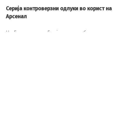
Серија контроверзни одлуки во корист на
Арсенал
На Евертон и на Брајтон не им беа судени чисти
пенали против Арсенал, претходно во сезоната,
што ќе ги чинеше сегашните лидери клучни
бодови.
Но, тие инциденти се вратија во сеќавањето
дури подоцна, кога уште посомнителни одлуки
предизвикаа сериозни контроверзи. Во
клучниот натпревар од сезоната, Габриел од
Арсенал не беше исклучен поради удар со
глава против Манчестер Сити.
Иако тимот на Микел Артета го загуби тој