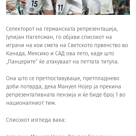
Селекторот на германската репрезентација,
Јулијан Нагелсман, го објави списокот на
играчи на кои смета на Светското првенство во
Канада, Мексико и САД ова лето, каде што
„Панцерите“ ќе атакуваат на петтата титула.
Она што се претпоставуваше, претпладнево
доби потврда, дека Мануел Нојер ја прекина
репрезентативната пензија и ќе биде број 1 во
националниот тим.
Списокот изгледа вака: