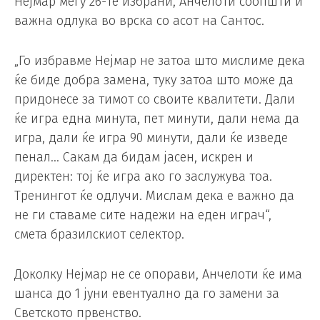
Нејмар меѓу 26-те избрани, Анчелоти соопшти и
важна одлука во врска со асот на Сантос.
„Го избравме Нејмар не затоа што мислиме дека
ќе биде добра замена, туку затоа што може да
придонесе за тимот со своите квалитети. Дали
ќе игра една минута, пет минути, дали нема да
игра, дали ќе игра 90 минути, дали ќе изведе
пенал… Сакам да бидам јасен, искрен и
директен: тој ќе игра ако го заслужува тоа.
Тренингот ќе одлучи. Мислам дека е важно да
не ги ставаме сите надежи на еден играч“,
смета бразилскиот селектор.
Доколку Нејмар не се опорави, Анчелоти ќе има
шанса до 1 јуни евентуално да го замени за
Светското првенство.