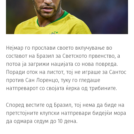
Нејмар го прослави своето вклучување во
составот на Бразил за Светското првенство, а
потоа ја загрижи нацијата со нова повреда.
Поради оток на листот, тој не играше за Сантос
против Сан Лоренцо, туку го гледаше
натпреварот со својата ќерка од трибините.
Според вестите од Бразил, тој нема да биде на
претстојните клупски натпревари бидејќи мора
да одмара седум до 10 дена.