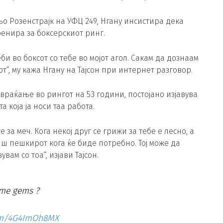
о Розенстрајк на УФЦ 249, Нгану инсистира дека
ренира за боксерскиот ринг.
 во боксот со тебе во мојот агол. Сакам да дознаам
от“, му кажа Нгану на Тајсон при интернет разговор.
 враќање во рингот на 53 години, постојано изјавува
 која ја носи таа работа.
а меч. Кога некој друг се грижи за тебе е лесно, а
иш пешкирот кога ќе биде потребно. Тој може да
ам со тоа“, изјави Тајсон.
ome gems ?
com/4G4ImOh8MX