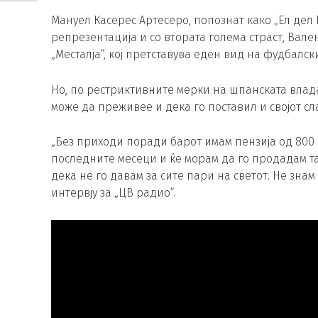
Мануел Касерес Артесеро, попознат како „Ел дел
репрезентација и со втората голема страст, Вале
„Месталја“, кој претставува еден вид на фудбалски
Но, по рестриктивните мерки на шпанската влада
може да преживее и дека го поставил и својот с
„Без приходи поради барот имам пензија од 800 
последните месеци и ќе морам да го продадам та
дека не го давам за сите пари на светот. Не зна
интервју за „ЦВ радио“.