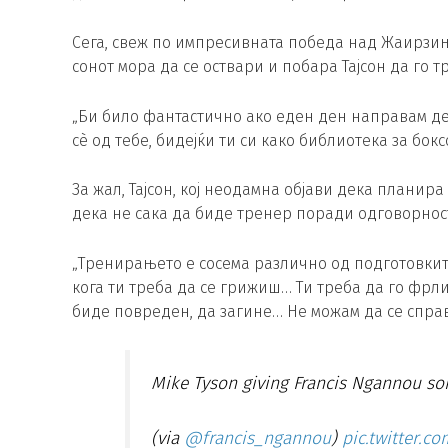
Сега, свеж по импресивната победа над Жаирзињ
сонот мора да се оствари и побара Тајсон да го т
„Би било фантастично ако еден ден направам деби
сè од тебе, бидејќи ти си како библиотека за бокс
За жал, Тајсон, кој неодамна објави дека планира
дека не сака да биде тренер поради одговорноста
„Тренирањето е сосема различно од подготовките з
кога ти треба да се грижиш… Ти треба да го фрл
биде повреден, да загине… Не можам да се справув
Mike Tyson giving Francis Ngannou s
(via
@francis_ngannou
)
pic.twitter.