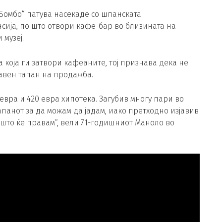
 Бомбо“ патува насекаде со шпанската
нсија, по што отвори кафе-бар во близината на
 музеј.
 која ги затвори кафеаните, тој признава дека не
лавен тапан на продажба.
евра и 420 евра хипотека. Загубив многу пари во
панот за да можам да јадам, иако претходно изјавив
м што ќе правам“, вели 71-годишниот Маноло во