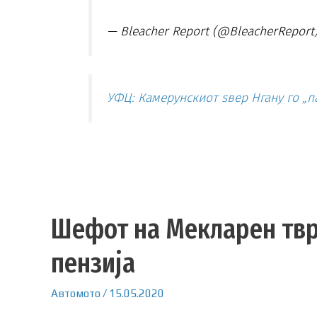
— Bleacher Report (@BleacherReport
УФЦ: Камерунскиот ѕвер Нгану го „
Шефот на Мекларен твр
пензија
Автомото
/
15.05.2020