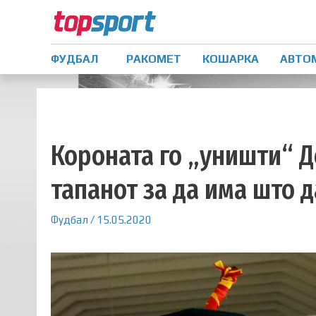
ФУДБАЛ
РАКОМЕТ
КОШАРКА
АВТО
Короната го „уништи“ Д
тапанот за да има што д
Фудбал
/
15.05.2020