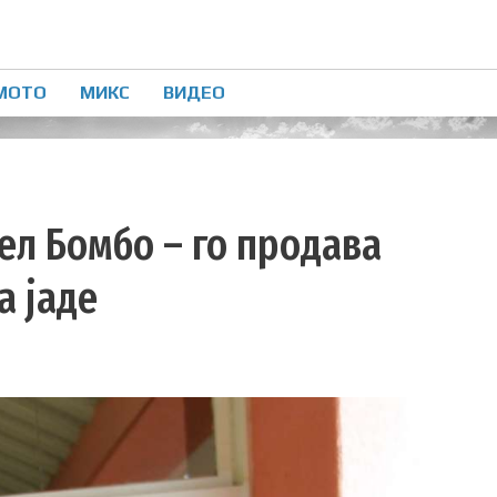
МОТО
МИКС
ВИДЕО
ел Бомбо – го продава
а јаде