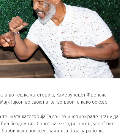
ата во тешка категорија, Камерунецот Френсис
ајк Тајсон во својот агол во дебито како боксер.
тешката категорија Тајсон го инспирирале Нгану да
ј бил бездомник. Сонот на 33-годишниот „ѕвер“ бил
 борби како полесен начин за брза заработка.