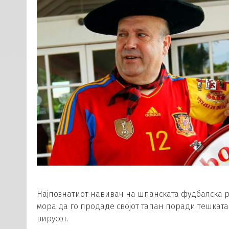
Најпознатиот навивач на шпанската фудбалска р
мора да го продаде својот тапан поради тешката
вирусот.