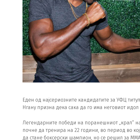
Еден од најсериозните кандидатите за УФЦ титул
Нгану призна дека сака да го има неговиот идол М
Легендарните победи на поранешниот „крал“ на 
почне да тренира на 22 години, во период во ко
да стане боксерски шампион, но се решил за ММА