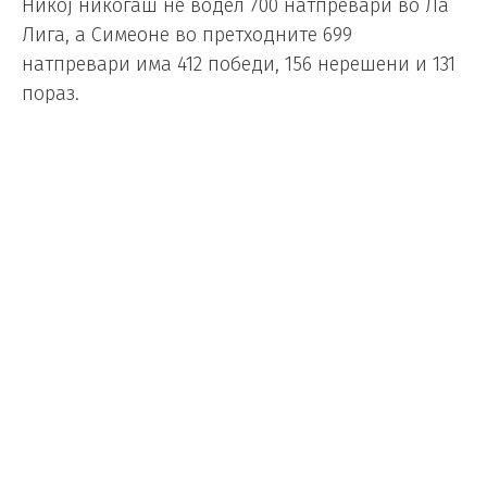
Никој никогаш не водел 700 натпревари во Ла
Лига, а Симеоне во претходните 699
натпревари има 412 победи, 156 нерешени и 131
пораз.
Неговиот тим постигна 1.166 гола, прими 576, а
на 326 натпревари мрежата на Атлетико не се
затресе.
Гвардиола го продолжи
договорот со Манчестер сити
Фудбал
/
22.11.2024