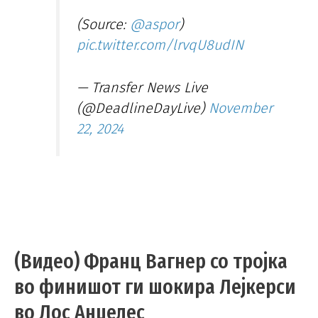
(Source:
@aspor
)
pic.twitter.com/lrvqU8udIN
— Transfer News Live
(@DeadlineDayLive)
November
22, 2024
(Видео) Франц Вагнер со тројка
во финишот ги шокира Лејкерси
во Лос Анџелес