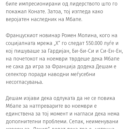
биле импресионирани од лидерството што го
покажал Конате. Затоа, тој изгледа како
веројатен наследник на Мбапе.
Францускиот новинар Ромен Молина, кого на
социјалната мрежа „X“ го следат 550.000 луѓе и
кој пишуваше за Гардијан, Би-Би-Си и Си-Ен-Ен,
на почетокот на ноември тврдеше дека Мбапе
не сака да игра за Франција додека Дешам е
селектор поради наводни меѓусебни
несогласувања.
Дешам изјави дека одлуката да не се повика
Мбапе за натпреварите во ноември е
единствена за тој момент и нагласи дека нема
дополнителни проблеми. Сепак, неименувани