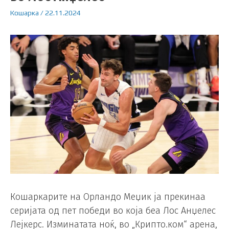
Кошарка
/
22.11.2024
Кошаркарите на Орландо Меџик ја прекинаа
серијата од пет победи во која беа Лос Анџелес
Лејкерс. Изминатата ноќ, во „Крипто.ком“ арена,