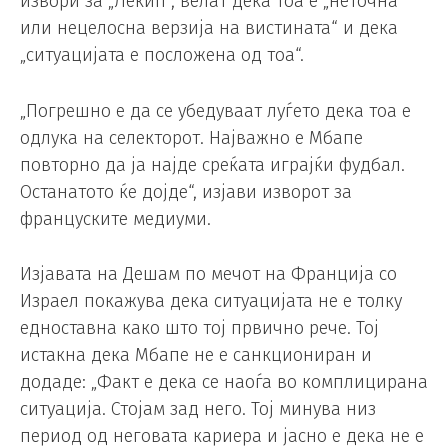
извори за „Лекип“, велат дека тоа е „неточна
или нецелосна верзија на вистината“ и дека
„ситуацијата е посложена од тоа“.
„Погрешно е да се убедуваат луѓето дека тоа е
одлука на селекторот. Најважно е Мбапе
повторно да ја најде среќата играјќи фудбал.
Останатото ќе дојде“, изјави изворот за
француските медиуми.
Изјавата на Дешам по мечот на Франција со
Израел покажува дека ситуацијата не е толку
едноставна како што тој првично рече. Тој
истакна дека Мбапе не е санкциониран и
додаде: „Факт е дека се наоѓа во комплицирана
ситуација. Стојам зад него. Тој минува низ
период од неговата кариера и јасно е дека не е