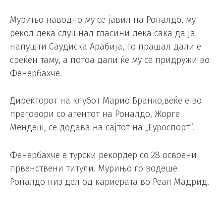
Мурињо наводно му се јавил на Роналдо, му
рекол дека слушнал гласини дека сака да ја
напушти Саудиска Арабија, го прашал дали е
среќен таму, а потоа дали ќе му се придружи во
Фенербахче.
Директорот на клубот Марио Бранко,веќе е во
преговори со агентот на Роналдо, Жорге
Мендеш, се додава на сајтот на „Еуроспорт“.
Фенербахче е турски рекордер со 28 освоени
првенствени титули. Мурињо го водеше
Роналдо низ дел од кариерата во Реал Мадрид.