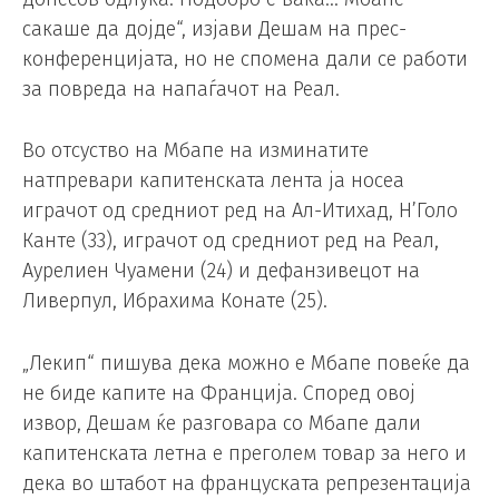
сакаше да дојде“, изјави Дешам на прес-
конференцијата, но не спомена дали се работи
за повреда на напаѓачот на Реал.
Во отсуство на Мбапе на изминатите
натпревари капитенската лента ја носеа
играчот од средниот ред на Ал-Итихад, Н’Голо
Канте (33), играчот од средниот ред на Реал,
Аурелиен Чуамени (24) и дефанзивецот на
Ливерпул, Ибрахима Конате (25).
„Лекип“ пишува дека можно е Мбапе повеќе да
не биде капите на Франција. Според овој
извор, Дешам ќе разговара со Мбапе дали
капитенската летна е преголем товар за него и
дека во штабот на француската репрезентација