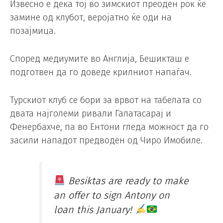
Извесно е дека тој во зимскиот преоден рок ќе
замине од клубот, веројатно ќе оди на
позајмица.
Според медиумите во Англија, Бешикташ е
подготвен да го доведе крилниот напаѓач.
Турскиот клуб се бори за врвот на табелата со
двата најголеми ривали Галатасарај и
Фенербахче, па во Ентони гледа можност да го
засили нападот предводен од Чиро Имобиле.
Besiktas are ready to make
an offer to sign Antony on
loan this January!