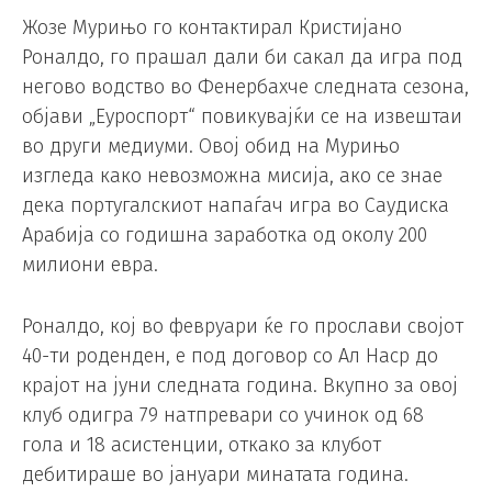
Жозе Мурињо го контактирал Кристијано
Роналдо, го прашал дали би сакал да игра под
негово водство во Фенербахче следната сезона,
објави „Еуроспорт“ повикувајќи се на извештаи
во други медиуми. Овој обид на Мурињо
изгледа како невозможна мисија, ако се знае
дека португалскиот напаѓач игра во Саудиска
Арабија со годишна заработка од околу 200
милиони евра.
Роналдо, кој во февруари ќе го прослави својот
40-ти роденден, е под договор со Ал Наср до
крајот на јуни следната година. Вкупно за овој
клуб одигра 79 натпревари со учинок од 68
гола и 18 асистенции, откако за клубот
дебитираше во јануари минатата година.