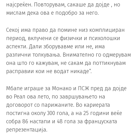
најсреќен. Повторувам, сакаше да дојде , но
мислам дека ова е подобро за него.
Секој има право да помине низ комплициран
период, вклучени се физички и психолошки
аспекти. Дали зборувавме или не, има
различни толкувања. Внимателно го одмерувам
она што го кажувам, не сакам да поттикнувам
расправии кои не водат никаде“.
Мбапе играше за Монако и ПСЖ пред да дојде
во Реал ова лето, по завршувањето на
договорот со парижаните. Во кариерата
постигна околу 300 гола, а на 25 години веќе
собра 86 настапи и 48 гола за француската
репрезентација.