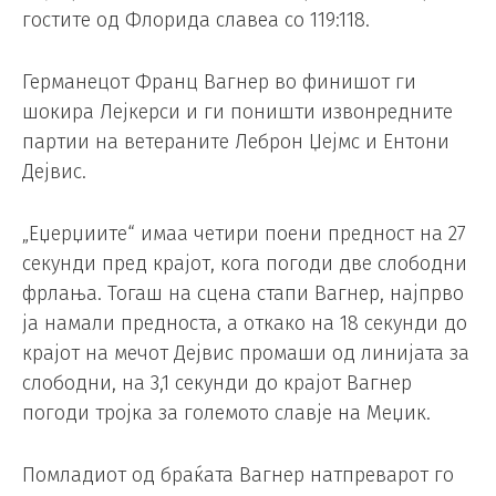
гостите од Флорида славеа со 119:118.
Германецот Франц Вагнер во финишот ги
шокира Лејкерси и ги поништи извонредните
партии на ветераните Леброн Џејмс и Ентони
Дејвис.
„Еџерџиите“ имаа четири поени предност на 27
секунди пред крајот, кога погоди две слободни
фрлања. Тогаш на сцена стапи Вагнер, најпрво
ја намали предноста, а откако на 18 секунди до
крајот на мечот Дејвис промаши од линијата за
слободни, на 3,1 секунди до крајот Вагнер
погоди тројка за големото славје на Меџик.
Помладиот од браќата Вагнер натпреварот го