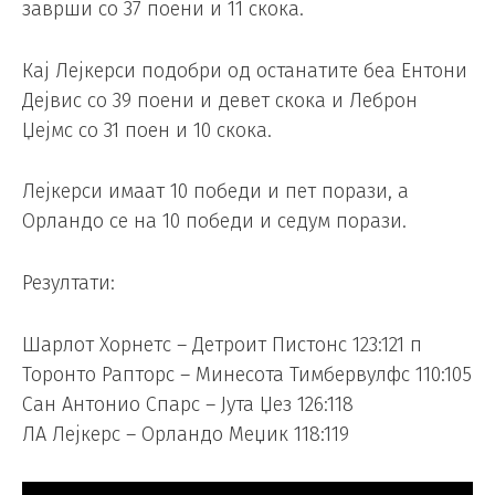
заврши со 37 поени и 11 скока.
Кај Лејкерси подобри од останатите беа Ентони
Дејвис со 39 поени и девет скока и Леброн
Џејмс со 31 поен и 10 скока.
Лејкерси имаат 10 победи и пет порази, а
Орландо се на 10 победи и седум порази.
Резултати:
Шарлот Хорнетс – Детроит Пистонс 123:121 п
Торонто Рапторс – Минесота Тимбервулфс 110:105
Сан Антонио Спарс – Јута Џез 126:118
ЛА Лејкерс – Орландо Меџик 118:119