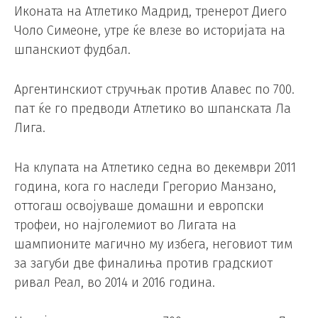
Иконата на Атлетико Мадрид, тренерот Диего
Чоло Симеоне, утре ќе влезе во историјата на
шпанскиот фудбал.
Аргентинскиот стручњак против Алавес по 700.
пат ќе го предводи Атлетико во шпанската Ла
Лига.
На клупата на Атлетико седна во декември 2011
година, кога го наследи Грегорио Манзано,
оттогаш освојуваше домашни и европски
трофеи, но најголемиот во Лигата на
шампионите магично му избега, неговиот тим
за загуби две финалиња против градскиот
ривал Реал, во 2014 и 2016 година.