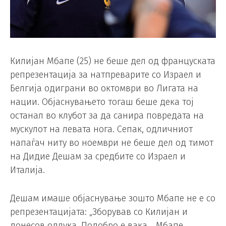
Килијан Мбапе (25) не беше дел од француската
репрезентација за натпреварите со Израел и
Белгија одиграни во октомври во Лигата на
нации. Објаснувањето тогаш беше дека тој
останал во клубот за да санира повредата на
мускулот на левата нога. Сепак, одличниот
напаѓач ниту во ноември не беше дел од тимот
на Дидие Дешам за средбите со Израел и
Италија.
Дешам имаше објаснување зошто Мбапе не е со
репрезентацијата: „Зборував со Килијан и
донесов одлука. Подобро е вака… Мбапе