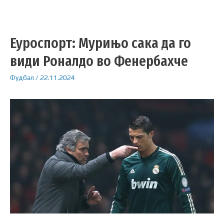
Еуроспорт: Мурињо сака да го
види Роналдо во Фенербахче
Фудбал
/
22.11.2024