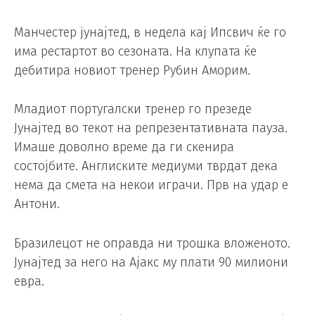
Манчестер jунајтед, в недела кај Ипсвич ќе го
има рестартот во сезоната. На клупата ќе
дебитира новиот тренер Рубин Аморим.
Младиот португалски тренер го презеде
Јунајтед во текот на репрезентативната пауза.
Имаше доволно време да ги скенира
состојбите. Англиските медиуми тврдат дека
нема да смета на некои играчи. Прв на удар е
Антони.
Бразилецот не оправда ни трошка вложеното.
Јунајтед за него на Ајакс му плати 90 милиони
евра.