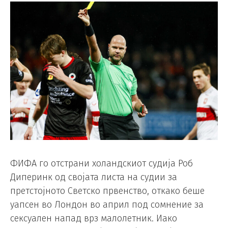
ФИФА го отстрани холандскиот судија Роб
Диперинк од својата листа на судии за
претстојното Светско првенство, откако беше
уапсен во Лондон во април под сомнение за
сексуален напад врз малолетник. Иако