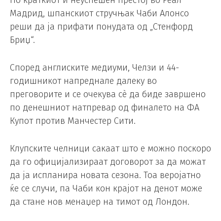
По краткиот и неуспешен престој во Реал
Мадрид, шпанскиот стручњак Чаби Алонсо
реши да ја прифати понудата од „Стенфорд
Бриџ“.
Според англиските медиуми, Челзи и 44-
годишникот напреднале далеку во
преговорите и се очекува сè да биде завршено
по денешниот натпревар од финалето на ФА
Купот против Манчестер Сити.
Клупските челници сакаат што е можно поскоро
да го официјализираат договорот за да можат
да ја испланира новата сезона. Тоа веројатно
ќе се случи, па Чаби кон крајот на денот може
да стане нов менаџер на тимот од Лондон.