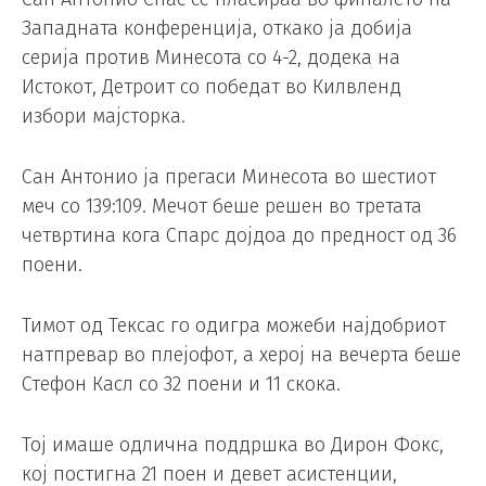
Западната конференција, откако ја добија
серија против Минесота со 4-2, додека на
Истокот, Детроит со победат во Килвленд
избори мајсторка.
Сан Антонио ја прегаси Минесота во шестиот
меч со 139:109. Мечот беше решен во третата
четвртина кога Спарс дојдоа до предност од 36
поени.
Тимот од Тексас го одигра можеби најдобриот
натпревар во плејофот, а херој на вечерта беше
Стефон Касл со 32 поени и 11 скока.
Тој имаше одлична поддршка во Дирон Фокс,
кој постигна 21 поен и девет асистенции,