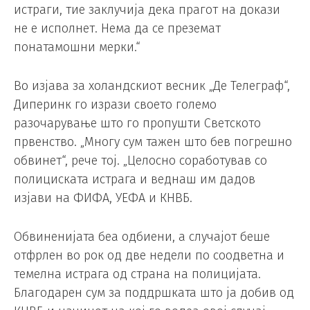
истраги, тие заклучија дека прагот на докази
не е исполнет. Нема да се преземат
понатамошни мерки.“
Во изјава за холандскиот весник „Де Телеграф“,
Диперинк го изрази своето големо
разочарување што го пропушти Светското
првенство. „Многу сум тажен што бев погрешно
обвинет“, рече тој. „Целосно соработував со
полициската истрага и веднаш им дадов
изјави на ФИФА, УЕФА и КНВБ.
Обвиненијата беа одбиени, а случајот беше
отфрлен во рок од две недели по соодветна и
темелна истрага од страна на полицијата.
Благодарен сум за поддршката што ја добив од