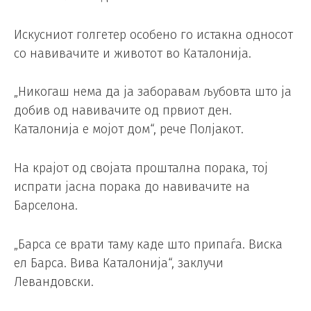
Искусниот голгетер особено го истакна односот
со навивачите и животот во Каталонија.
„Никогаш нема да ја заборавам љубовта што ја
добив од навивачите од првиот ден.
Каталонија е мојот дом“, рече Полјакот.
На крајот од својата проштална порака, тој
испрати јасна порака до навивачите на
Барселона.
„Барса се врати таму каде што припаѓа. Виска
ел Барса. Вива Каталонија“, заклучи
Левандовски.