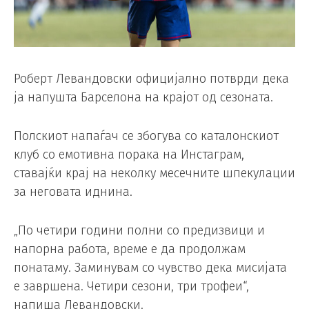
Роберт Левандовски официјално потврди дека
ја напушта Барселона на крајот од сезоната.
Полскиот напаѓач се збогува со каталонскиот
клуб со емотивна порака на Инстаграм,
ставајќи крај на неколку месечните шпекулации
за неговата иднина.
„По четири години полни со предизвици и
напорна работа, време е да продолжам
понатаму. Заминувам со чувство дека мисијата
е завршена. Четири сезони, три трофеи“,
напиша Левандовски.