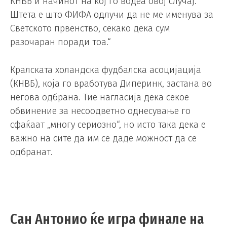
КНВБ и начинот на кој го водеа овој случај.
Штета е што ФИФА одлучи да не ме именува за
Светското првенство, секако дека сум
разочаран поради тоа.“
Кралската холандска фудбалска асоцијација
(КНВБ), која го вработува Диперинк, застана во
негова одбрана. Тие нагласија дека секое
обвинение за несоодветно однесување го
сфаќаат „многу сериозно“, но исто така дека е
важно на сите да им се даде можност да се
одбранат.
Сан Антонио ќе игра финале на