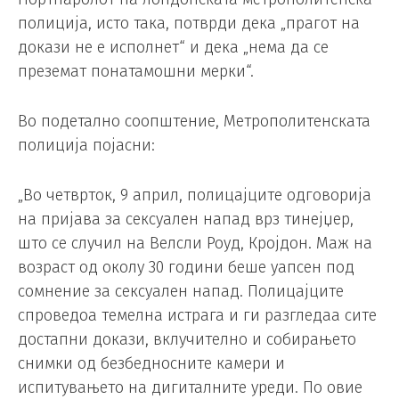
полиција, исто така, потврди дека „прагот на
докази не е исполнет“ и дека „нема да се
преземат понатамошни мерки“.
Во подетално соопштение, Метрополитенската
полиција појасни:
„Во четврток, 9 април, полицајците одговорија
на пријава за сексуален напад врз тинејџер,
што се случил на Велсли Роуд, Кројдон. Маж на
возраст од околу 30 години беше уапсен под
сомнение за сексуален напад. Полицајците
спроведоа темелна истрага и ги разгледаа сите
достапни докази, вклучително и собирањето
снимки од безбедносните камери и
испитувањето на дигиталните уреди. По овие