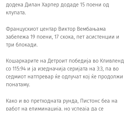
додека Дилан Харпер додаде 15 поени од
клупата.
Францускиот центар Виктор Вембањама
забележа 19 поени, 17 скока, пет асистенции и
три блокади.
Кошаркарите на Детроит победија во Кливленд
со 115:94 и ја изедначија серијата на 3:3, па во
седмиот натпревар ќе одлучат кој ќе продолжи
понатаму.
Како и во претходната рунда, Пистонс беа на
работ на елиминација, но успеаја да се
издигнат и ќе се обидат да стигнат до
финалето на Источната конференција на свој