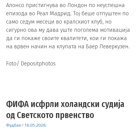
Алонсо пристигнува во Лондон по неуспешна
епизода во Реал Мадрид. Тој беше отпуштен по
само седум месеци во кралскиот клуб, но
сигурно ова му дава уште поголема мотивација
да ги покаже своите квалитети, кои ги покажа
на врвен начин на клупата на Баер Леверкузен.
Foto/ Depositphotos
ФИФА исфрли холандски судија
од Светското првенство
Фудбал
/
16.05.2026