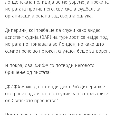
лондонската полиција во меѓувреме ја прекина
истрагата против него, светската фудбалска
организација остана зад својата одлука.
Диперинк, кој требаше да служи како видео
асистент судија (ВАР) на турнирот, се најде под
истрага по пријавата во Лондон, но како што
самиот рече во петокот, случајот беше затворен.
И покрај ова, ФИФА го потврди неговото
бришење од листата.
„ФИФА може да потврди дека Роб Диперинк е
отстранет од листата на судии за натпреварите
од Светското првенство“.
Портпаролот на лондонската метрополитенска