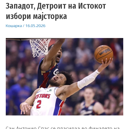
Западот, Детроит на Истокот
избори мајсторка
Кошарка
/
16.05.2026
Сан Антонио Спас се пласираа во финалето на