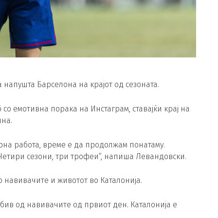
 напушта Барселона на крајот од сезоната.
 со емотивна порака на Инстаграм, ставајќи крај на
на.
на работа, време е да продолжам понатаму.
 Четири сезони, три трофеи“, напиша Левандовски.
о навивачите и животот во Каталонија.
обив од навивачите од првиот ден. Каталонија е