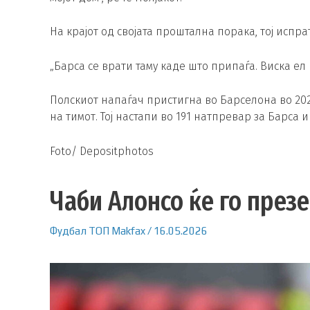
На крајот од својата проштална порака, тој испр
„Барса се врати таму каде што припаѓа. Виска ел
Полскиот напаѓач пристигна во Барселона во 20
на тимот. Тој настапи во 191 натпревар за Барса 
Foto/ Depositphotos
Чаби Алонсо ќе го през
Фудбал
ТОП
Makfax
/
16.05.2026