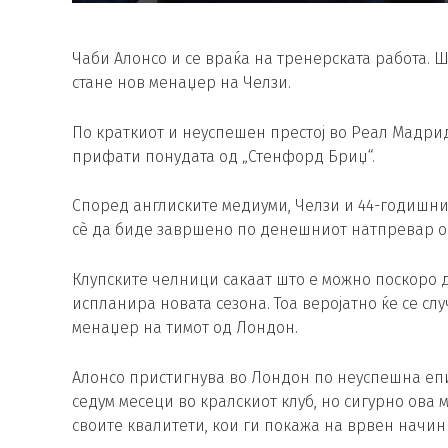
Чаби Алонсо и се враќа на тренерската работа. 
стане нов менаџер на Челзи.
По краткиот и неуспешен престој во Реал Мадри
прифати понудата од „Стенфорд Бриџ“.
Според англиските медиуми, Челзи и 44-годишни
сè да биде завршено по денешниот натпревар о
Клупските челници сакаат што е можно поскоро д
испланира новата сезона. Тоа веројатно ќе се слу
менаџер на тимот од Лондон.
Алонсо пристигнува во Лондон по неуспешна епи
седум месеци во кралскиот клуб, но сигурно ова 
своите квалитети, кои ги покажа на врвен начин