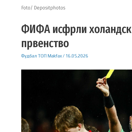
Foto/ Depositphotos
ФИФА исфрли холандски
првенство
Фудбал
ТОП
Makfax
/
16.05.2026