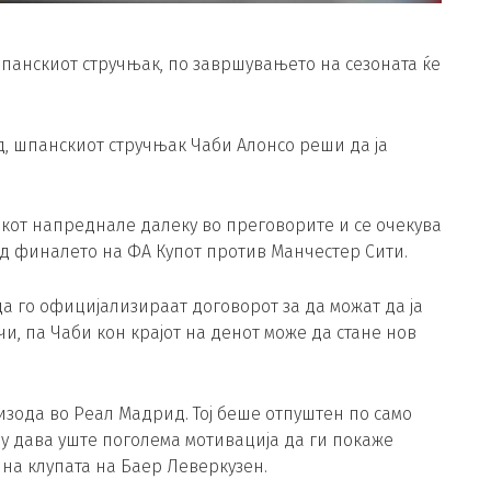
Шпанскиот стручњак, по завршувањето на сезоната ќе
д, шпанскиот стручњак Чаби Алонсо реши да ја
кот напреднале далеку во преговорите и се очекува
д финалето на ФА Купот против Манчестер Сити.
а го официјализираат договорот за да можат да ја
чи, па Чаби кон крајот на денот може да стане нов
зода во Реал Мадрид. Тој беше отпуштен по само
му дава уште поголема мотивација да ги покаже
 на клупата на Баер Леверкузен.