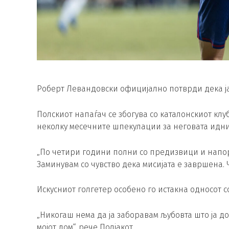
Роберт Левандовски официјално потврди дека ја
Полскиот напаѓач се збогува со каталонскиот клуб
неколку месечните шпекулации за неговата идни
„По четири години полни со предизвици и напор
Заминувам со чувство дека мисијата е завршена.
Искусниот голгетер особено го истакна односот с
„Никогаш нема да ја заборавам љубовта што ја д
мојот дом“, рече Полјакот.