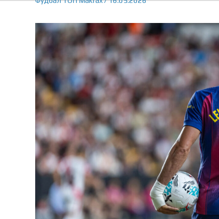
Фудбал
ТОП
Makfax
/
16.05.2026