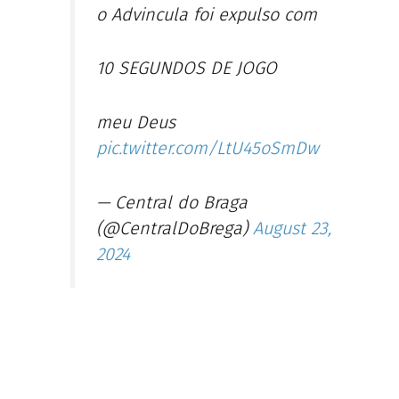
o Advincula foi expulso com
10 SEGUNDOS DE JOGO
meu Deus
pic.twitter.com/LtU45oSmDw
— Central do Braga
(@CentralDoBrega)
August 23,
2024