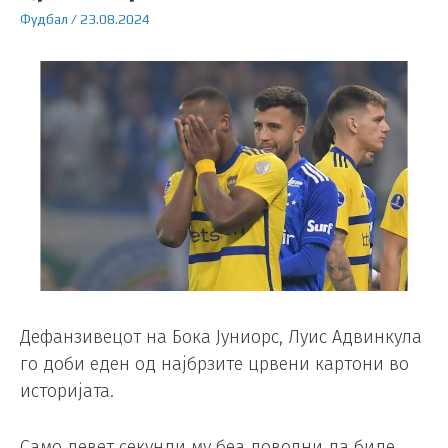
Фудбал
/
23.08.2024
Дефанзивецот на Бока Јуниорс, Луис Адвинкула
го доби еден од најбрзите црвени картони во
историјата.
Само девет секунди му беа доволни да биде