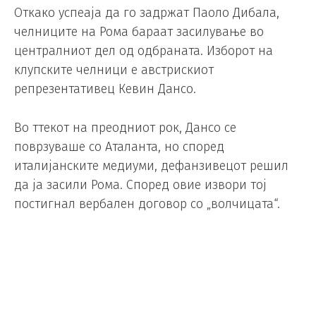
Откако успеаја да го задржат Паоло Дибала,
челниците на Рома бараат засилување во
централниот дел од одбраната. Изборот на
клупските челници е австрискиот
репрезентативец Кевин Дансо.
Во ттекот на преодниот рок, Дансо се
поврзуваше со Аталанта, но според
италијанските медиуми, дефанзивецот решил
да ја засили Рома. Според овие извори тој
постигнал вербален договор со „волчицата“.
Сега останува потешкиот дел за Рома, треба да
постигне договор со Ленс. Францускиот клуб за
Дансо бара 25 милиони евра.