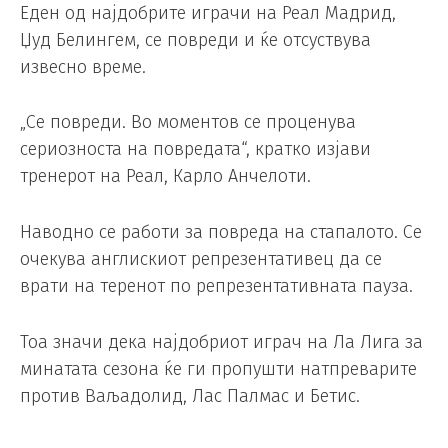
Еден од најдобрите играчи на Реал Мадрид,
Џуд Белингем, се повреди и ќе отсуствува
извесно време.
„Се повреди. Во моментов се проценува
сериозноста на повредата“, кратко изјави
тренерот на Реал, Карло Анчелоти.
Наводно се работи за повреда на стапалото. Се
очекува англискиот репрезентативец да се
врати на теренот по репрезентативната пауза.
Тоа значи дека најдобриот играч на Ла Лига за
минатата сезона ќе ги пропушти натпреварите
против Ваљадолид, Лас Палмас и Бетис.