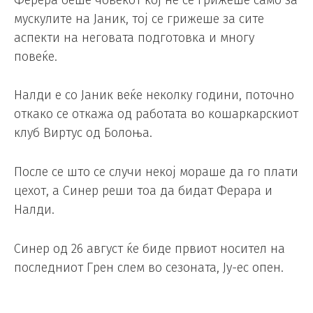
мускулите на Јаник, тој се грижеше за сите
аспекти на неговата подготовка и многу
повеќе.
Налди е со Јаник веќе неколку години, поточно
откако се откажа од работата во кошаркарскиот
клуб Виртус од Болоња.
После се што се случи некој мораше да го плати
цехот, а Синер реши тоа да бидат Ферара и
Налди.
Синер од 26 август ќе биде првиот носител на
последниот Грен слем во сезоната, Ју-ес опен.