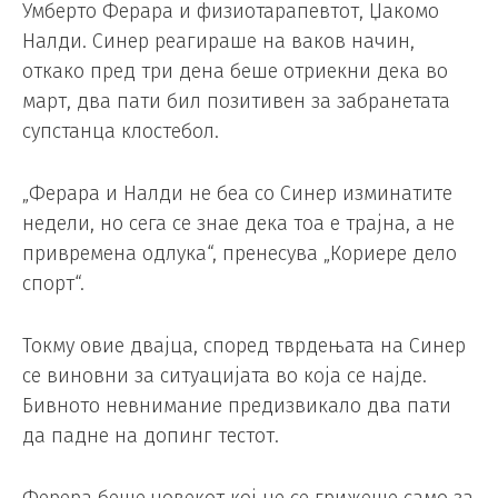
Умберто Ферара и физиотарапевтот, Џакомо
Налди. Синер реагираше на ваков начин,
откако пред три дена беше отриекни дека во
март, два пати бил позитивен за забранетата
супстанца клостебол.
„Ферара и Налди не беа со Синер изминатите
недели, но сега се знае дека тоа е трајна, а не
привремена одлука“, пренесува „Кориере дело
спорт“.
Токму овие двајца, според тврдењата на Синер
се виновни за ситуацијата во која се најде.
Бивното невнимание предизвикало два пати
да падне на допинг тестот.
Ферера беше човекот кој не се грижеше само за