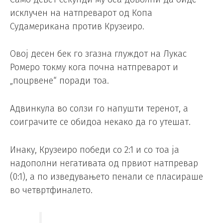
исклучен на натпреварот од Копа
Судамерикана против Крузеиро.
Овој десен бек го згазна глуждот на Лукас
Ромеро токму кога почна натпреварот и
„поцрвене“ поради тоа.
Адвинкула во солзи го напушти теренот, а
соиграчите се обидоа некако да го утешат.
Инаку, Крузеиро победи со 2:1 и со тоа ја
надополни негативата од првиот натпревар
(0:1), а по изведувањето пенали се пласираше
во четвртфиналето.