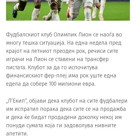
Фудбалскиот клуб Олимпик Лион се наоѓа во
многу тешка ситуација. На една недела пред
крајот на летниот преоден рок, речиси сите
играчи на Лион се ставени на трансфер
листата. Клубот за да го испочитува
финансискиот фер-плеј има рок уште една
едела да собере 100 милиони евра.
„Л’Екип“, објави дека клубот на сите фудбалери
им испратил порака дека сите се на продажба
и дека ќе бидат продадени доколку некој им
понуди сумата која ги задоволува нивните
апетити.