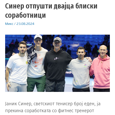
Синер отпушти двајца блиски
соработници
Микс
/
23.08.2024
Јаник Синер, светскиот тенисер број еден, ја
прекина соработката со фитнес тренерот