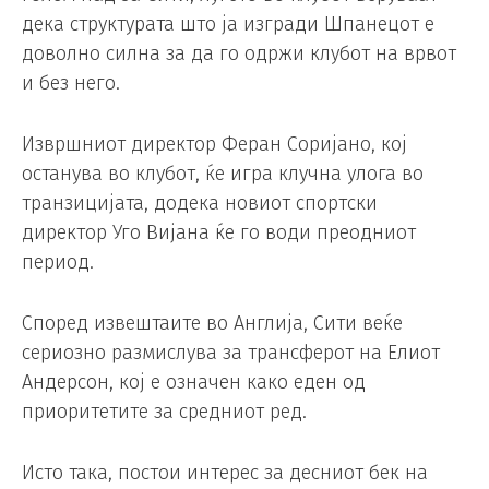
дека структурата што ја изгради Шпанецот е
доволно силна за да го одржи клубот на врвот
и без него.
Извршниот директор Феран Соријано, кој
останува во клубот, ќе игра клучна улога во
транзицијата, додека новиот спортски
директор Уго Вијана ќе го води преодниот
период.
Според извештаите во Англија, Сити веќе
сериозно размислува за трансферот на Елиот
Андерсон, кој е означен како еден од
приоритетите за средниот ред.
Исто така, постои интерес за десниот бек на