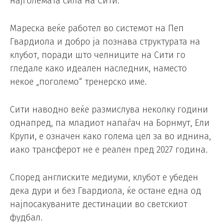
најголемата сила на Сити.
Мареска веќе работел во системот на Пеп
Гвардиола и добро ја познава структурата на
клубот, поради што челниците на Сити го
гледале како идеален наследник, наместо
некое „поголемо“ тренерско име.
Сити наводно веќе размислува неколку години
однапред, па младиот напаѓач на Борнмут, Ели
Крупи, е означен како голема цел за во иднина,
иако трансферот не е реален пред 2027 година.
Според англиските медиуми, клубот е убеден
дека дури и без Гвардиола, ќе остане една од
најпосакуваните дестинации во светскиот
фудбал.