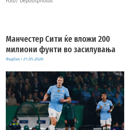
Foto/ Depositphotos
Манчестер Сити ќе вложи 200
милиони фунти во засилувања
Фудбал
/
21.05.2026