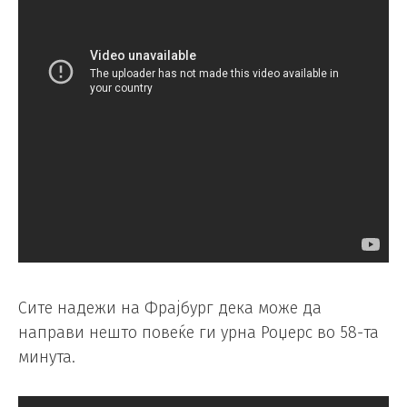
Сите надежи на Фрајбург дека може да
направи нешто повеќе ги урна Роџерс во 58-та
минута.