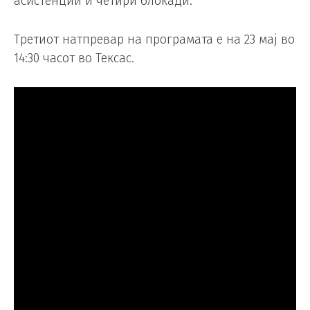
асистенции и четири блокади.
Третиот натпревар на програмата е на 23 мај во
14:30 часот во Тексас.