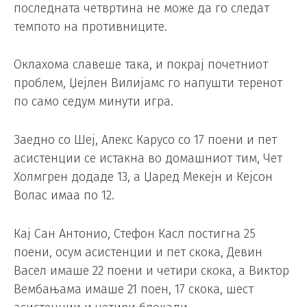
последната четвртина не може да го следат
темпото на противниците.
Оклахома славеше така, и покрај почетниот
проблем, Џејлен Вилијамс го напушти теренот
по само седум минути игра.
Заедно со Шеј, Алекс Карусо со 17 поени и пет
асистенции се истакна во домашниот тим, Чет
Холмгрен додаде 13, а Џаред Мекејн и Кејсон
Волас имаа по 12.
Кај Сан Антонио, Стефон Касл постигна 25
поени, осум асистенции и пет скока, Девин
Васел имаше 22 поени и четири скока, а Виктор
Вембањама имаше 21 поен, 17 скока, шест