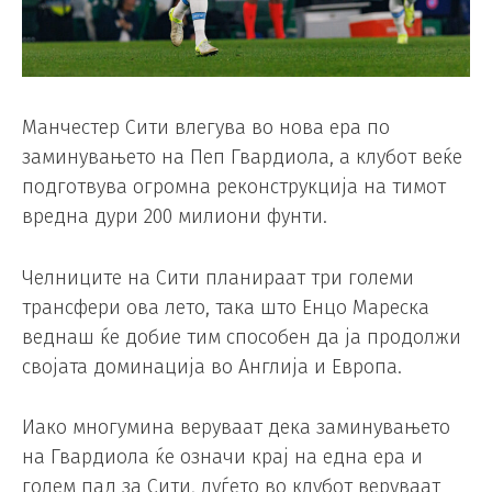
Манчестер Сити влегува во нова ера по
заминувањето на Пеп Гвардиола, а клубот веќе
подготвува огромна реконструкција на тимот
вредна дури 200 милиони фунти.
Челниците на Сити планираат три големи
трансфери ова лето, така што Енцо Мареска
веднаш ќе добие тим способен да ја продолжи
својата доминација во Англија и Европа.
Иако многумина веруваат дека заминувањето
на Гвардиола ќе означи крај на една ера и
голем пад за Сити, луѓето во клубот веруваат