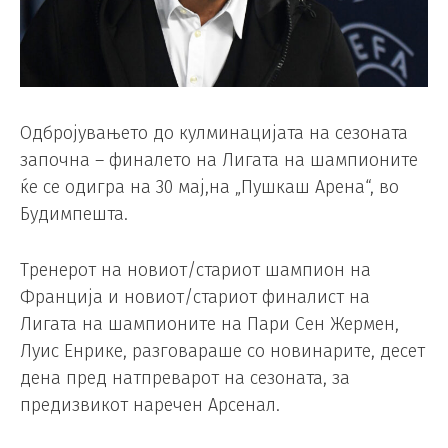
Одбројувањето до кулминацијата на сезоната
започна – финалето на Лигата на шампионите
ќе се одигра на 30 мај,на „Пушкаш Арена“, во
Будимпешта.
Тренерот на новиот/стариот шампион на
Франција и новиот/стариот финалист на
Лигата на шампионите на Пари Сен Жермен,
Луис Енрике, разговараше со новинарите, десет
дена пред натпреварот на сезоната, за
предизвикот наречен Арсенал.