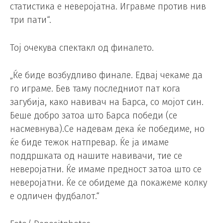
статистика е неверојатна. Игравме против нив
три пати“.
Тој очекува спектакл од финалето.
„Ќе биде возбудливо финале. Едвај чекаме да
го играме. Бев таму последниот пат кога
загубија, како навивач на Барса, со мојот син.
Беше добро затоа што Барса победи (се
насмевнува).Се надевам дека ќе победиме, но
ќе биде тежок натпревар. Ќе ја имаме
поддршката од нашите навивачи, тие се
неверојатни. Ќе имаме предност затоа што се
неверојатни. Ќе се обидеме да покажеме колку
е одличен фудбалот.“