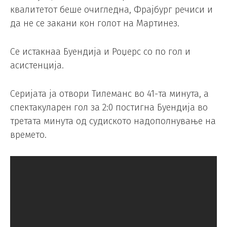
квалитетот беше очигледна, Фрајбург речиси и
да не се закани кон голот на Мартинез.
Се истакнаа Буендија и Роџерс со по гол и
асистенција.
Серијата ја отвори Тилеманс во 41-та минута, а
спектакуларен гол за 2:0 постигна Буендија во
третата минута од судиското надополнување на
времето.