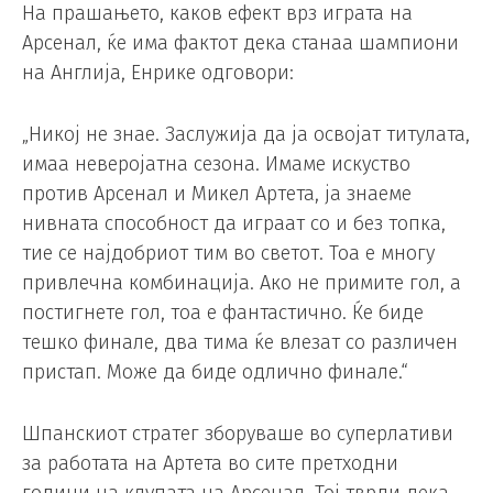
На прашањето, каков ефект врз играта на
Арсенал, ќе има фактот дека станаа шампиони
на Англија, Енрике одговори:
„Никој не знае. Заслужија да ја освојат титулата,
имаа неверојатна сезона. Имаме искуство
против Арсенал и Микел Артета, ја знаеме
нивната способност да играат со и без топка,
тие се најдобриот тим во светот. Тоа е многу
привлечна комбинација. Ако не примите гол, а
постигнете гол, тоа е фантастично. Ќе биде
тешко финале, два тима ќе влезат со различен
пристап. Може да биде одлично финале.“
Шпанскиот стратег зборуваше во суперлативи
за работата на Артета во сите претходни
години на клупата на Арсенал. Тој тврди дека