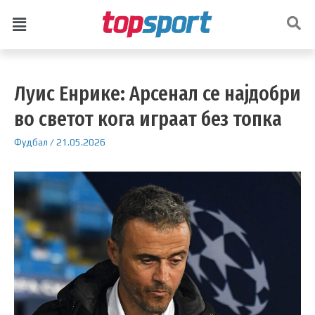
Луис Енрике: Арсенал се најдобри
во светот кога играат без топка
Фудбал
/
21.05.2026