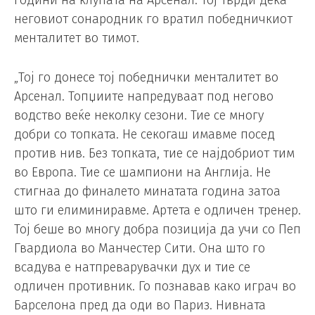
неговиот сонародник го вратил победничкиот
менталитет во тимот.
„Тој го донесе тој победнички менталитет во
Арсенал. Топџиите напредуваат под негово
водство веќе неколку сезони. Тие се многу
добри со топката. Не секогаш имавме посед
против нив. Без топката, тие се најдобриот тим
во Европа. Тие се шампиони на Англија. Не
стигнаа до финалето минатата година затоа
што ги елиминиравме. Артета е одличен тренер.
Тој беше во многу добра позиција да учи со Пеп
Гвардиола во Манчестер Сити. Она што го
всадува е натпреварувачки дух и тие се
одличен противник. Го познавав како играч во
Барселона пред да оди во Париз. Нивната