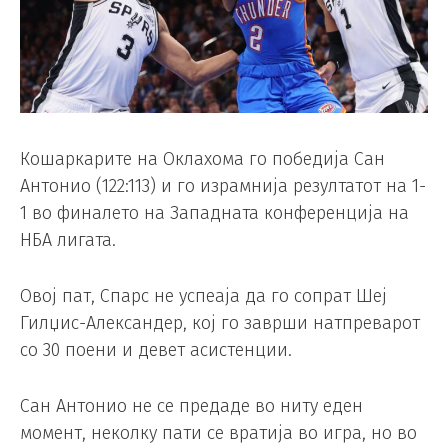
Кошаркарите на Оклахома го победија Сан
Антонио (122:113) и го израмнија резултатот на 1-
1 во финалето на Западната конференција на
НБА лигата.
Овој пат, Спарс не успеаја да го сопрат Шеј
Гилџис-Александер, кој го заврши натпреварот
со 30 поени и девет асистенции.
Сан Антонио не се предаде во ниту еден
момент, неколку пати се вратија во игра, но во