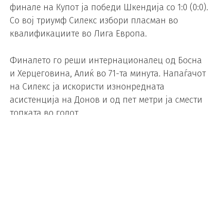
финале на Купот ја победи Шкендија со 1:0 (0:0).
Со вој триумф Силекс избори пласман во
квалификациите во Лига Европа.
Финалето го реши интернационалец од Босна
и Херцеговина, Алиќ во 71-та минута. Напаѓачот
на Силекс ја искористи изнонредната
асистенција на Донов и од пет метри ја смести
топката во голот.
Кристијан Киву доби нов договор
Фудбал
/
20.05.2026