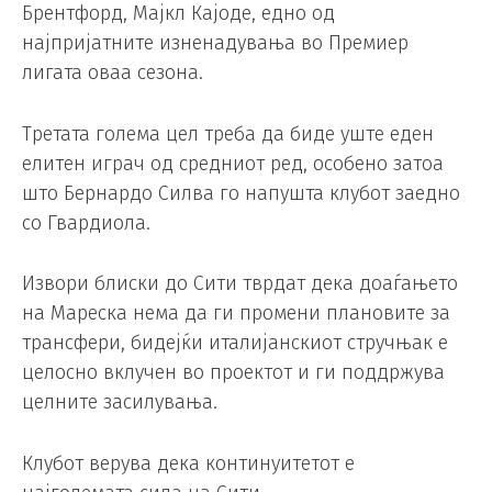
Брентфорд, Мајкл Кајоде, едно од
најпријатните изненадувања во Премиер
лигата оваа сезона.
Третата голема цел треба да биде уште еден
елитен играч од средниот ред, особено затоа
што Бернардо Силва го напушта клубот заедно
со Гвардиола.
Извори блиски до Сити тврдат дека доаѓањето
на Мареска нема да ги промени плановите за
трансфери, бидејќи италијанскиот стручњак е
целосно вклучен во проектот и ги поддржува
целните засилувања.
Клубот верува дека континуитетот е