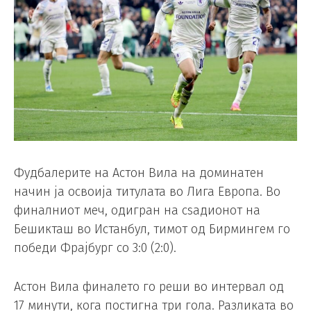
Фудбалерите на Астон Вила на доминатен
начин ја освоија титулата во Лига Европа. Во
финалниот меч, одигран на сѕадионот на
Бешикташ во Истанбул, тимот од Бирмингем го
победи Фрајбург со 3:0 (2:0).
Астон Вила финалето го реши во интервал од
17 минути, кога постигна три гола. Разликата во