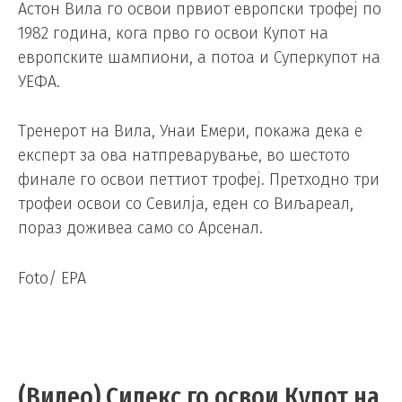
Астон Вила го освои првиот европски трофеј по
1982 година, кога прво го освои Купот на
европските шампиони, а потоа и Суперкупот на
УЕФА.
Тренерот на Вила, Унаи Емери, покажа дека е
експерт за ова натпреварување, во шестото
финале го освои петтиот трофеј. Претходно три
трофеи освои со Севилја, еден со Виљареал,
пораз доживеа само со Арсенал.
Foto/ EPA
(Видео) Силекс го освои Купот на