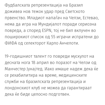
Фудбалската репрезентација на Бразил
доживеа нов тежок удар пред Светското
првенство. Младиот напаѓач на Челзи, Естевао,
нема да игра на Мундијалот поради сериозна
повреда, а според ESPN, тој не бил вклучен во
поширокиот список од 55 играчи испратени до
ФИФА од селекторот Карло Анчелоти.
19-годишниот талент го повреди мускулот на
десната нога 18 април во поразот на Челзи од
Манчестер Јунајтед. Иако имаше надеж дека ќе
се рехабилитира на време, медицинските
служби на бразилската репрезентација и
лондонскиот клуб не можеа да гарантираат
дека ќе биде целосно подготвен.