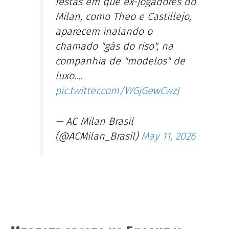
festas em que ex-jogadores do
Milan, como Theo e Castillejo,
aparecem inalando o
chamado "gás do riso", na
companhia de "modelos" de
luxo.…
pic.twitter.com/WGjGewCwzJ
— AC Milan Brasil
(@ACMilan_Brasil)
May 11, 2026