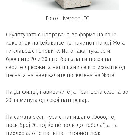
Foto/ Liverpool FC
Скулптурата е направена во форма на срце
како знак на сеќавање на начинот на кој Жота
ги славеше головите. Исто така, тука се и
броевите 20 и 30 што браќата ги носеа на
своите дресови, а напишани се и стиховите од
песната на навивачите посветена на Жота.
На „Енфилд“, навивачите ја пеат цела сезона во
20-та минута од секој натпревар.
На самата скулптура е напишано „Оооо, тој
носи број 20, тој ќе нè води до победа“, а на
пиедесталот е напишан вториот дел: