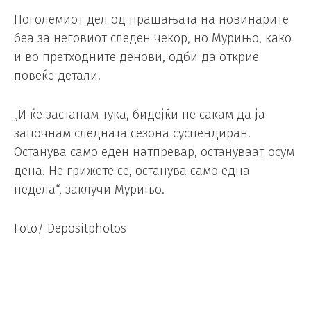
Поголемиот дел од прашањата на новинарите
беа за неговиот следен чекор, но Мурињо, како
и во претходните денови, одби да открие
повеќе детали.
„И ќе застанам тука, бидејќи не сакам да ја
започнам следната сезона суспендиран.
Останува само еден натпревар, остануваат осум
дена. Не грижете се, останува само една
недела“, заклучи Мурињо.
Foto/ Depositphotos