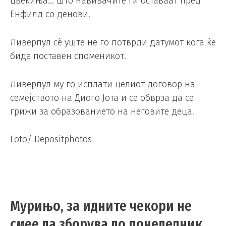
цвеќиња… што навивачите ги оставаат пред
Енфилд со денови.
Ливерпул сè уште не го потврди датумот кога ќе
биде поставен споменикот.
Ливерпул му го исплати целиот договор на
семејството на Диого Јота и се обврза да се
грижи за образованието на неговите деца.
Foto/ Depositphotos
Мурињо, за идните чекори не
смее да зборува до понеделник