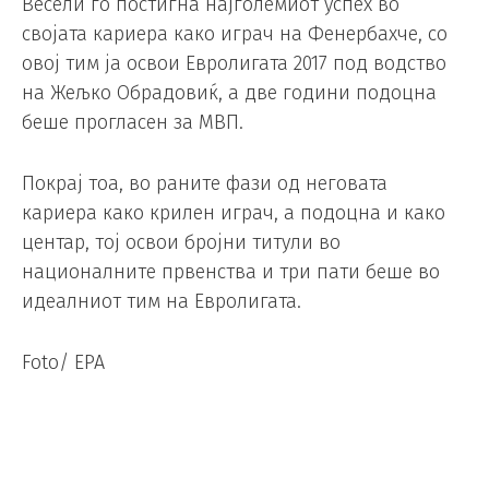
Весели го постигна најголемиот успех во
својата кариера како играч на Фенербахче, со
овој тим ја освои Евролигата 2017 под водство
на Жељко Обрадовиќ, а две години подоцна
беше прогласен за МВП.
Покрај тоа, во раните фази од неговата
кариера како крилен играч, а подоцна и како
центар, тој освои бројни титули во
националните првенства и три пати беше во
идеалниот тим на Евролигата.
Foto/ EPA