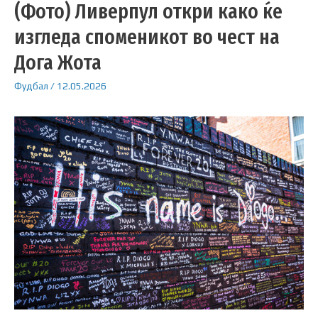
(Фото) Ливерпул откри како ќе
изгледа споменикот во чест на
Дога Жота
Фудбал
/
12.05.2026