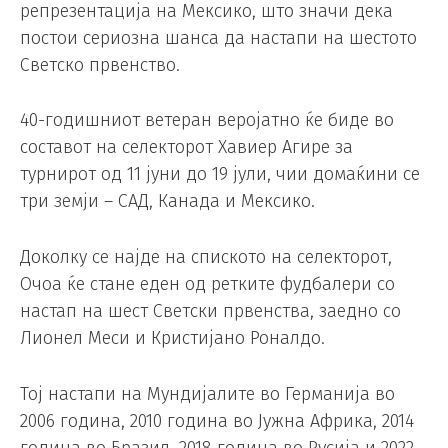
репрезентација на Мексико, што значи дека
постои сериозна шанса да настапи на шестото
Светско првенство.
40-годишниот ветеран веројатно ќе биде во
составот на селекторот Хавиер Агире за
турнирот од 11 јуни до 19 јули, чии домаќини се
три земји – САД, Канада и Мексико.
Доколку се најде на спиското на селекторот,
Очоа ќе стане еден од ретките фудбалери со
настап на шест Светски првенства, заедно со
Лионел Меси и Кристијано Роналдо.
Тој настапи на Мундијалите во Германија во
2006 година, 2010 година во Јужна Африка, 2014
година во Бразил, 2018 година во Русија и 2022