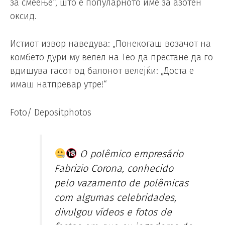
за смеење“, што е популарното име за азотен
оксид.
Истиот извор наведува: „Понекогаш возачот на
комбето дури му велел на Тео да престане да го
вдишува гасот од балонот велејќи: „Доста е
имаш натпревар утре!“
Foto/ Depositphotos
O polêmico empresário
Fabrizio Corona, conhecido
pelo vazamento de polêmicas
com algumas celebridades,
divulgou vídeos e fotos de