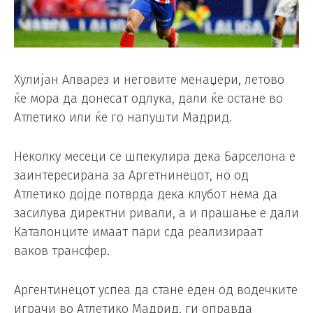
Хулијан Алварез и неговите менаџери, летово
ќе мора да донесат одлука, дали ќе остане во
Атлетико или ќе го напушти Мадрид.
Неколку месеци се шпекулира дека Барселона е
заинтересирана за Аргетнинецот, но од
Атлетико дојде потврда дека клубот нема да
засилува директни ривали, а и прашање е дали
Каталонците имаат пари сда реализираат
ваков трансфер.
Аргентинецот успеа да стане еден од водечките
играчи во Атлетико Мадрид, ги оправда