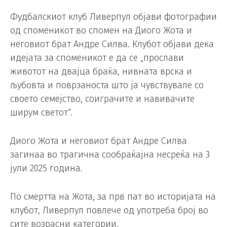
Фудбалскиот клуб Ливерпул објави фотографии
од споменикот во спомен на Диого Жота и
неговиот брат Андре Силва. Клубот објави дека
идејата за споменикот е да се „прослави
животот на двајца браќа, нивната врска и
љубовта и поврзаноста што ја чувствувале со
своето семејство, соиграчите и навивачите
ширум светот“.
Диого Жота и неговиот брат Андре Силва
загинаа во трагична сообраќајна несреќа на 3
јули 2025 година.
По смертта на Жота, за прв пат во историјата на
клубот, Ливерпул повлече од употреба број во
сите возрасни категории.