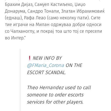
Брахим Дијаз, Самуел Кастиљехо, Џиџо
Донарума, Сандро Тонали, Златан Ибрахимовиќ
(еднаш), Рафа Леао (само неколку пати). Сите
тие играчи на Милан одржуваа добри односи
со Чалханоглу, и покрај тоа што тој се пресели
во Интер.“
NEW INFO BY
@FMaria_Corona
ON THE
ESCORT SCANDAL.
Theo Hernandez used to call
someone to order escorts
services for other players.