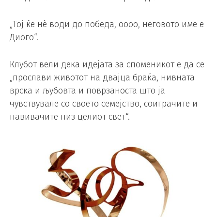
„Тој ќе нè води до победа, оооо, неговото име е
Диого“.
Клубот вели дека идејата за споменикот е да се
„прослави животот на двајца браќа, нивната
врска и љубовта и поврзаноста што ја
чувствувале со своето семејство, соиграчите и
навивачите низ целиот свет“.