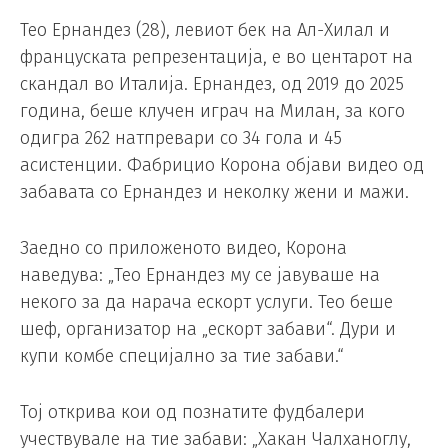
Тео Ернандез (28), левиот бек на Ал-Хилал и
француската репрезентација, е во центарот на
скандал во Италија. Ернандез, од 2019 до 2025
година, беше клучен играч на Милан, за кого
одигра 262 натпревари со 34 гола и 45
асистенции. Фабрицио Корона објави видео од
забавата со Ернандез и неколку жени и мажи.
Заедно со приложеното видео, Корона
наведува: „Тео Ернандез му се јавуваше на
некого за да нарача ескорт услуги. Тео беше
шеф, организатор на „ескорт забави“. Дури и
купи комбе специјално за тие забави.“
Тој открива кои од познатите фудбалери
учествувале на тие забави: „Хакан Чалханоглу,