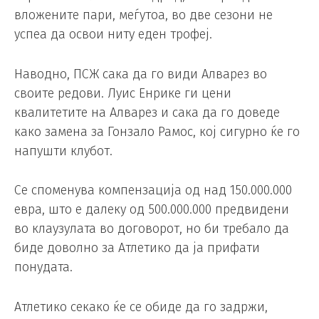
вложените пари, меѓутоа, во две сезони не
успеа да освои ниту еден трофеј.
Наводно, ПСЖ сака да го види Алварез во
своите редови. Луис Енрике ги цени
квалитетите на Алварез и сака да го доведе
како замена за Гонзало Рамос, кој сигурно ќе го
напушти клубот.
Се споменува компензација од над 150.000.000
евра, што е далеку од 500.000.000 предвидени
во клаузулата во договорот, но би требало да
биде доволно за Атлетико да ја прифати
понудата.
Атлетико секако ќе се обиде да го задржи,