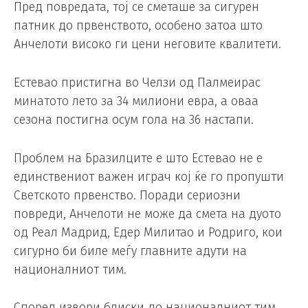
Пред повредата, тој се сметаше за сигурен
патник до првенството, особено затоа што
Анчелоти високо ги цени неговите квалитети.
Естевао пристигна во Челзи од Палмеирас
минатото лето за 34 милиони евра, а оваа
сезона постигна осум гола на 36 настапи.
Проблем на Бразилците е што Естевао не е
единствениот важен играч кој ќе го пропушти
Светското првенство. Поради сериозни
повреди, Анчелоти не може да смета на дуото
од Реал Мадрид, Едер Милитао и Родриго, кои
сигурно би биле меѓу главните адути на
националниот тим.
Според извори блиски до националниот тим,