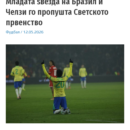
Младата ѕвезда на Бразил и
Челзи го пропушта Светското
првенство
Фудбал
/
12.05.2026