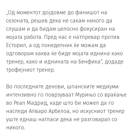
„Од моментот дојдовме до финишот на
сезоната, решив дека не сакам никого да
слушам и да бидам целосно фокусиран на
мојата работа. Пред нас е натпревар против
Есторил, а од понеделник ќе можам да
одговорам каква ќе биде мојата иднина како
тренер, како и иднината на Бенфика“, додаде
трофејниот тренер.
Во последните денови, шпанските медиуми
интензивно го поврзуваат Мурињо со враќање
во Реал Мадрид, каде што би можел да го
наследи Алваро Арбелоа, но искусниот тренер
уште еднаш нагласи дека не разговарал со
никого.