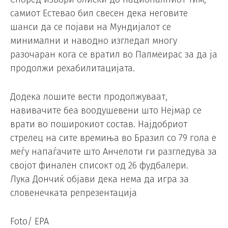
самиот Естевао бил свесен дека неговите
шанси да се појави на Мундијалот се
минимални и наводно изгледал многу
разочаран кога се вратил во Палмеирас за да ја
продолжи рехабилитацијата.
Додека лошите вести продолжуваат,
навивачите беа воодушевени што Нејмар се
врати во поширокиот состав. Најдобриот
стрелец на сите времиња во Бразил со 79 гола е
меѓу напаѓачите што Анчелоти ги разгледува за
својот финален списокт од 26 фудбалери.
Лука Дончиќ објави дека нема да игра за
словенечката репрезентација
Foto/ EPA