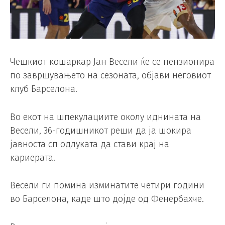
Чешкиот кошаркар Јан Весели ќе се пензионира
по завршувањето на сезоната, објави неговиот
клуб Барселона.
Во екот на шпекулациите околу иднината на
Весели, 36-годишникот реши да ја шокира
јавноста сп одлуката да стави крај на
кариерата.
Весели ги помина изминатите четири години
во Барселона, каде што дојде од Фенербахче.