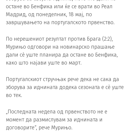
остане во Бенфика или ќе се врати во Реал
Мадрид, од понеделник, 18 мај, по
завршувањето на португалското првенство.
По нерешениот резултат против Брага (2:2),
Мурињо одговори на новинарско прашање
дали сè уште планира да остане во Бенфика,
како што најави уште во март.
Португалскиот стручњак рече дека не сака да
зборува за иднината додека сезоната е сè уште
во тек.
„Последната недела од првенството не е
момент да размислувам за иднината и
договорите“, рече Мурињо.