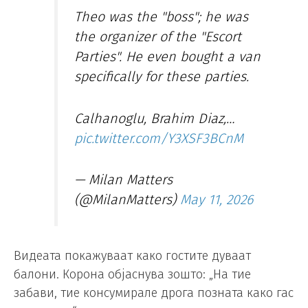
Theo was the "boss"; he was
the organizer of the "Escort
Parties". He even bought a van
specifically for these parties.
Calhanoglu, Brahim Diaz,…
pic.twitter.com/Y3XSF3BCnM
— Milan Matters
(@MilanMatters)
May 11, 2026
Видеата покажуваат како гостите дуваат
балони. Корона објаснува зошто: „На тие
забави, тие консумирале дрога позната како гас