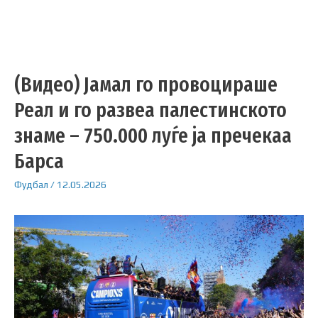
(Видео) Јамал ​​го провоцираше
Реал и го развеа палестинското
знаме – 750.000 луѓе ја пречекаа
Барса
Фудбал
/
12.05.2026