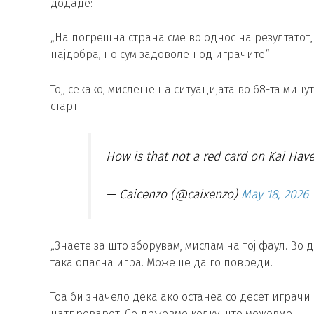
додаде:
„На погрешна страна сме во однос на резултатот, 
најдобра, но сум задоволен од играчите.“
Тој, секако, мислеше на ситуацијата во 68-та мин
старт.
How is that not a red card on Kai Hav
— Caicenzo (@caixenzo)
May 18, 2026
„Знаете за што зборувам, мислам на тој фаул. Во
така опасна игра. Можеше да го повреди.
Тоа би значело дека ако останеа со десет играчи 
натпреварот. Се држевме колку што можевме.