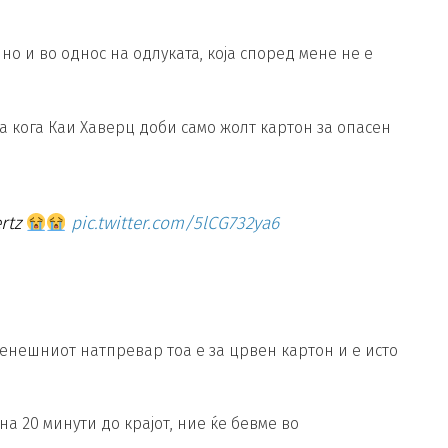
но и во однос на одлуката, која според мене не е
ута кога Каи Хаверц доби само жолт картон за опасен
ertz
pic.twitter.com/5lCG732ya6
 денешниот натпревар тоа е за црвен картон и е исто
на 20 минути до крајот, ние ќе бевме во