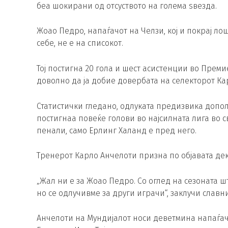
беа шокирани од отсуството на голема ѕвезда.
Жоао Педро, напаѓачот на Челзи, кој и покрај ло
себе, не е на списокот.
Тој постигна 20 гола и шест асистенции во Преми
доволно да ја добие довербата на селекторот Ка
Статистички гледано, одлуката предизвика допо
постигнаа повеќе голови во најсилната лига во св
пенали, само Ерлинг Халанд е пред него.
Тренерот Карло Анчелоти призна по објавата дек
„Жал ни е за Жоао Педро. Со оглед на сезоната ш
но се одлучивме за други играчи“, заклучи славн
Анчелоти на Мундијалот носи деветмина напаѓачи