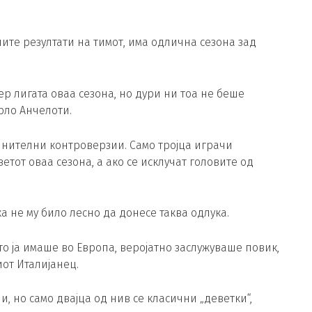
шите резултати на тимот, има одлична сезона зад
ер лигата оваа сезона, но дури ни тоа не беше
рло Анчелоти.
лнителни контроверзии. Само тројца играчи
етот оваа сезона, а ако се исклучат головите од
а не му било лесно да донесе таква одлука.
то ја имаше во Европа, веројатно заслужуваше повик,
иот Италијанец.
, но само двајца од нив се класични „деветки“,