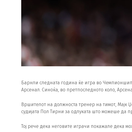
Барнли следната година ќе игра во Чемпионшип,
Арсенал. Синоќа, во претпоследното коло, Арсена
Вршителот на должноста тренер на тимот, Мајк Џ
судијата Пол Тирни за одлуката што можеше да п
Тој рече дека неговите играчи покажале дека мо