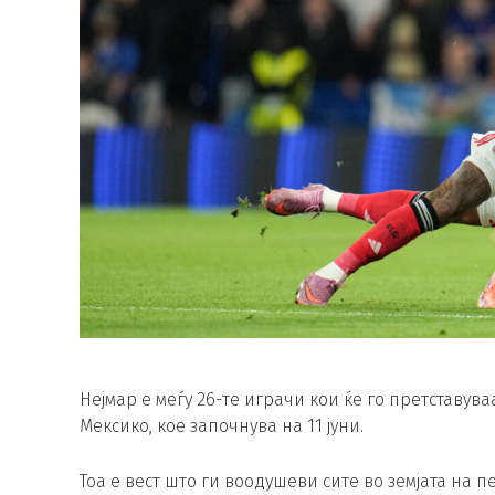
Нејмар е меѓу 26-те играчи кои ќе го претставув
Мексико, кое започнува на 11 јуни.
Тоа е вест што ги воодушеви сите во земјата на 