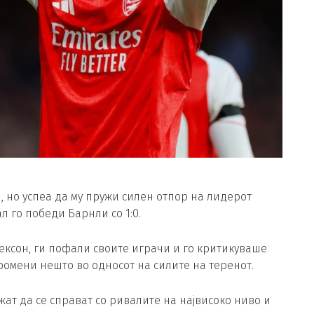
 но успеа да му пружи силен отпор на лидерот
л го победи Барнли со 1:0.
ексон, ги пофали своите играчи и го критикуваше
ромени нешто во односот на силите на теренот.
жат да се справат со ривалите на највисоко ниво и