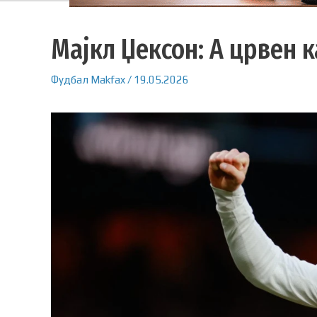
Мајкл Џексон: А црвен 
Фудбал
Makfax
/
19.05.2026