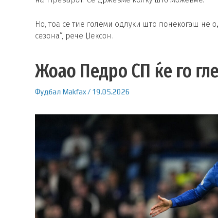
Но, тоа се тие големи одлуки што понекогаш не о
сезона“, рече Џексон.
Жоао Педро СП ќе го гле
Фудбал
Makfax
/
19.05.2026