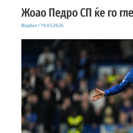
Жоао Педро СП ќе го гле
Фудбал
/
19.05.2026