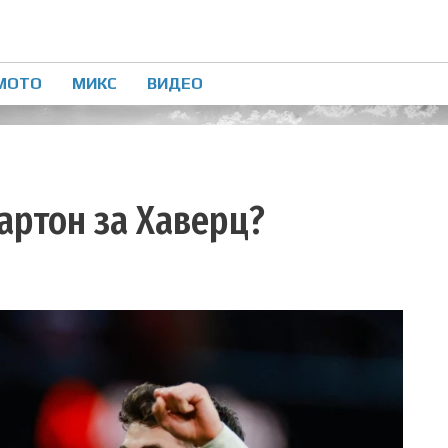
МОТО
МИКС
ВИДЕО
картон за Хаверц?