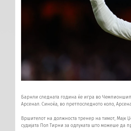
Барнли следната година ќе игра во Чемпионшип,
Арсенал. Синоќа, во претпоследното коло, Арсена
Вршителот на должноста тренер на тимот, Мајк Џ
судијата Пол Тирни за одлуката што можеше да п