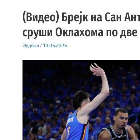
(Видео) Брејк на Сан А
сруши Оклахома по две
Фудбал
/
19.05.2026