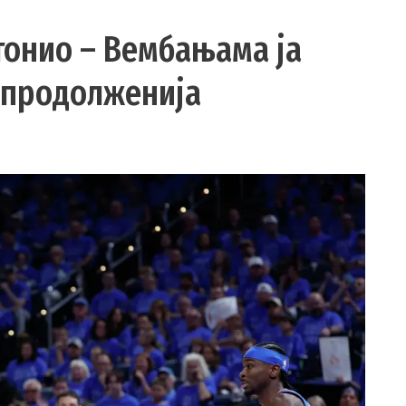
нтонио – Вембањама ја
 продолженија