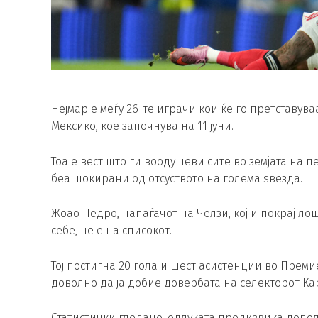
Нејмар е меѓу 26-те играчи кои ќе го претставув
Мексико, кое започнува на 11 јуни.
Тоа е вест што ги воодушеви сите во земјата на 
беа шокирани од отсуството на голема ѕвезда.
Жоао Педро, напаѓачот на Челзи, кој и покрај ло
себе, не е на списокот.
Тој постигна 20 гола и шест асистенции во Преми
доволно да ја добие довербата на селекторот Ка
Статистички гледано, одлуката предизвика допо