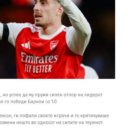
 но успеа да му пружи силен отпор на лидерот
л го победи Барнли со 1:0.
ексон, ги пофали своите играчи и го критикуваше
ромени нешто во односот на силите на теренот.