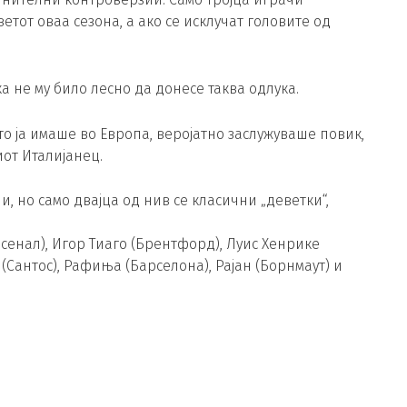
етот оваа сезона, а ако се исклучат головите од
а не му било лесно да донесе таква одлука.
то ја имаше во Европа, веројатно заслужуваше повик,
иот Италијанец.
, но само двајца од нив се класични „деветки“,
сенал), Игор Тиаго (Брентфорд), Луис Хенрике
р (Сантос), Рафиња (Барселона), Рајан (Борнмаут) и