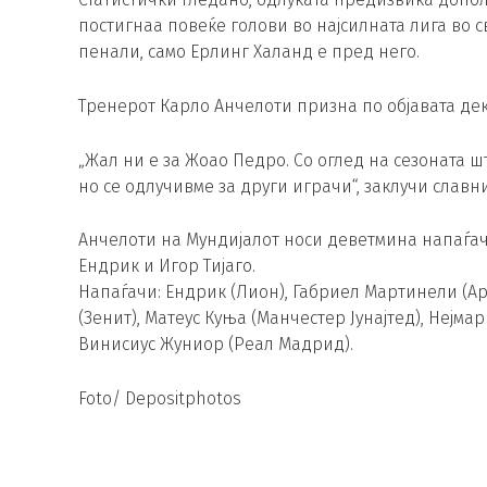
постигнаа повеќе голови во најсилната лига во св
пенали, само Ерлинг Халанд е пред него.
Тренерот Карло Анчелоти призна по објавата дек
„Жал ни е за Жоао Педро. Со оглед на сезоната ш
но се одлучивме за други играчи“, заклучи славн
Анчелоти на Мундијалот носи деветмина напаѓачи
Ендрик и Игор Тијаго.
Напаѓачи: Ендрик (Лион), Габриел Мартинели (Ар
(Зенит), Матеус Куња (Манчестер Јунајтед), Нејма
Винисиус Жуниор (Реал Мадрид).
Foto/ Depositphotos