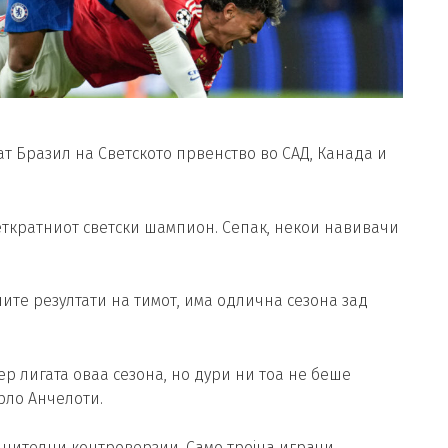
аат Бразил на Светското првенство во САД, Канада и
петкратниот светски шампион. Сепак, некои навивачи
шите резултати на тимот, има одлична сезона зад
ер лигата оваа сезона, но дури ни тоа не беше
рло Анчелоти.
лнителни контроверзии. Само тројца играчи