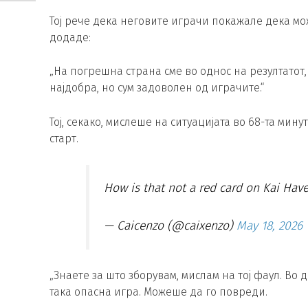
Тој рече дека неговите играчи покажале дека мо
додаде:
„На погрешна страна сме во однос на резултатот, 
најдобра, но сум задоволен од играчите.“
Тој, секако, мислеше на ситуацијата во 68-та мин
старт.
How is that not a red card on Kai Hav
— Caicenzo (@caixenzo)
May 18, 2026
„Знаете за што зборувам, мислам на тој фаул. Во
така опасна игра. Можеше да го повреди.