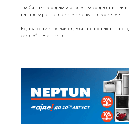
Тоа би значело дека ако останеа со десет играчи 
натпреварот. Се држевме колку што можевме.
Но, тоа се тие големи одлуки што понекогаш не о
сезона“, рече Џексон.