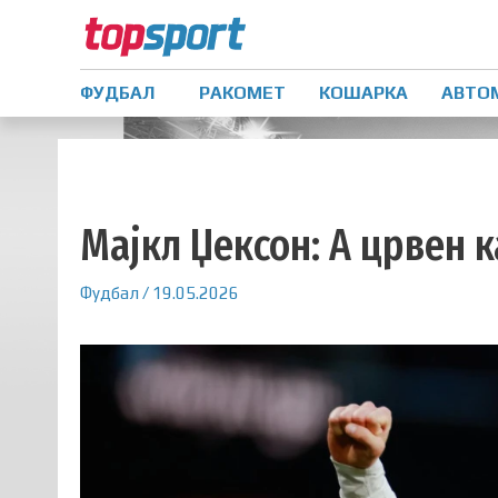
ФУДБАЛ
РАКОМЕТ
КОШАРКА
АВТО
Мајкл Џексон: А црвен 
Фудбал
/
19.05.2026