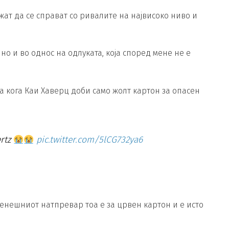
жат да се справат со ривалите на највисоко ниво и
но и во однос на одлуката, која според мене не е
ута кога Каи Хаверц доби само жолт картон за опасен
ertz
pic.twitter.com/5lCG732ya6
 денешниот натпревар тоа е за црвен картон и е исто