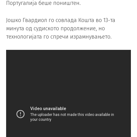
Португалија беше поништен.
Јошко Гвардиол го совлада Кошта во 13-та
минута од судиското продолжение, но
технологијата го спречи израмнувањето.