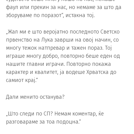
фаул или прекин за нас, но немаме за што да
зборуваме по поразот“, истакна тој.
„Жал ми е што веројатно последното Светско
првенство на Лука заврши на овој начин, со
многу тежок натпревар и тажен пораз. Тој
играше многу добро, повторно беше еден од
нашите главни играчи. Повторно покажа
карактер и квалитет, ја водеше Хрватска до
самиот крај.“
Дали менито останува?
„Што следи по СП? Немам коментар, ќе
разговараме за тоа подоцна.“