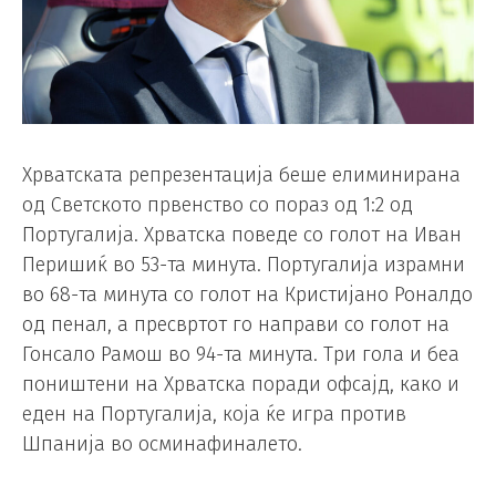
Хрватската репрезентација беше елиминирана
од Светското првенство со пораз од 1:2 од
Португалија. Хрватска поведе со голот на Иван
Перишиќ во 53-та минута. Португалија израмни
во 68-та минута со голот на Кристијано Роналдо
од пенал, а пресвртот го направи со голот на
Гонсало Рамош во 94-та минута. Три гола и беа
поништени на Хрватска поради офсајд, како и
еден на Португалија, која ќе игра против
Шпанија во осминафиналето.