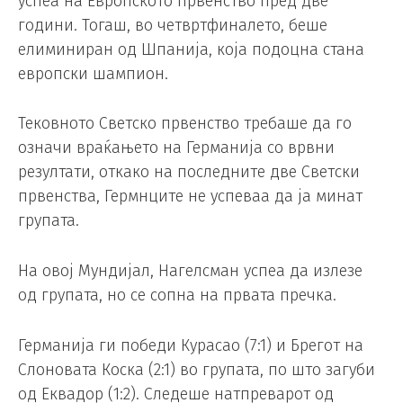
успеа на Европското првенство пред две
години. Тогаш, во четвртфиналето, беше
елиминиран од Шпанија, која подоцна стана
европски шампион.
Тековното Светско првенство требаше да го
означи враќањето на Германија со врвни
резултати, откако на последните две Светски
првенства, Гермнците не успеваа да ја минат
групата.
На овој Мундијал, Нагелсман успеа да излезе
од групата, но се сопна на првата пречка.
Германија ги победи Курасао (7:1) и Брегот на
Слоновата Коска (2:1) во групата, по што загуби
од Еквадор (1:2). Следеше натпреварот од