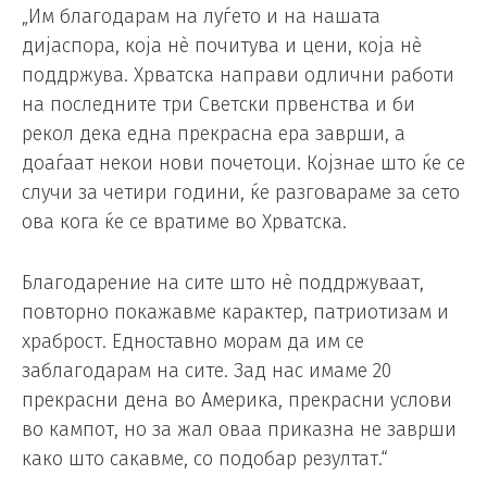
„Им благодарам на луѓето и на нашата
дијаспора, која нè почитува и цени, која нè
поддржува. Хрватска направи одлични работи
на последните три Светски првенства и би
рекол дека една прекрасна ера заврши, а
доаѓаат некои нови почетоци. Којзнае што ќе се
случи за четири години, ќе разговараме за сето
ова кога ќе се вратиме во Хрватска.
Благодарение на сите што нè поддржуваат,
повторно покажавме карактер, патриотизам и
храброст. Едноставно морам да им се
заблагодарам на сите. Зад нас имаме 20
прекрасни дена во Америка, прекрасни услови
во кампот, но за жал оваа приказна не заврши
како што сакавме, со подобар резултат.“