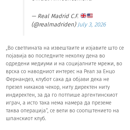
— Real Madrid C.F.
(@realmadriden)
July 3, 2026
„Во светлината на извештаите и изјавите што се
појавија во последните неколку дена во
одредени медиуми и на социјалните мрежи, во
врска со наводниот интерес на Реал за Енцо
Фернандез, клубот сака да објави дека не
презел никаков чекор, ниту директен ниту
индиректен, за да го потпише аргентинскиот
играч, а исто така нема намера да преземе
таква операција“, се вели во соопштението на
шпанскиот клуб.