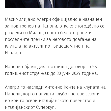
Масимилијано Алегри официјално е назначен
за нов тренер на Наполи, откако спогодбено се
раздели со Милан, со што беа отстранети
последните пречки за неговото доаѓање на
клупата на актуелниот вицешампион на
Италија.
Наполи објави дека потпиша договор со 58-
годишниот стручњак до 30 јуни 2029 година.
Алегри го наследи Антонио Конте на клупата на
Наполи, кој го напушти клубот по две сезони,
во кои го освои италијанското првенство и
италијанскиот Суперкуп.