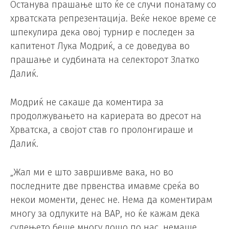
Останува прашање што ќе се случи понатаму со
хрватската репрезентација. Веќе некое време се
шпекулира дека овој турнир е последен за
капитенот Лука Модриќ, а се доведува во
прашање и судбината на селекторот Златко
Далиќ.
Модриќ не сакаше да коментира за
продолжувањето на кариерата во дресот на
Хрватска, а својот став го пролонгираше и
Далиќ.
„Жал ми е што завршивме вака, но во
последните две првенства имавме среќа во
некои моменти, денес не. Нема да коментирам
многу за одлуките на ВАР, но ќе кажам дека
судењето беше многу лошо по нас, немаше