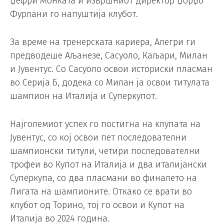
Џефри Монката и извршниот директор Џорџо
Фурлани го напуштија клубот.
За време на тренерската кариера, Алегри ги
предводеше Аљанезе, Сасуоло, Каљари, Милан
и Јувентус. Со Сасуоло освои историски пласман
во Серија Б, додека со Милан ја освои титулата
шампион на Италија и Суперкупот.
Најголемиот успех го постигна на клупата на
Јувентус, со кој освои пет последователни
шампионски титули, четири последователни
трофеи во Купот на Италија и два италијански
Суперкупа, со два пласмани во финалето на
Лигата на шампионите. Откако се врати во
клубот од Торино, тој го освои и Купот на
Италија во 2024 година.