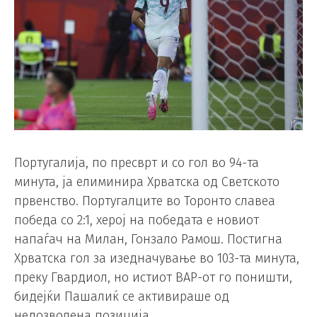
Португалија, по пресврт и со гол во 94-та
минута, ја елиминира Хрватска од Светското
првенство. Португалците во Торонто славеа
победа со 2:1, херој на победата е новиот
напаѓач на Милан, Гонзало Рамош. Постигна
Хрватска гол за изедначување во 103-та минута,
преку Гвардиол, но истиот ВАР-от го поништи,
бидејќи Пашалиќ се активираше од
недозволена позиција.