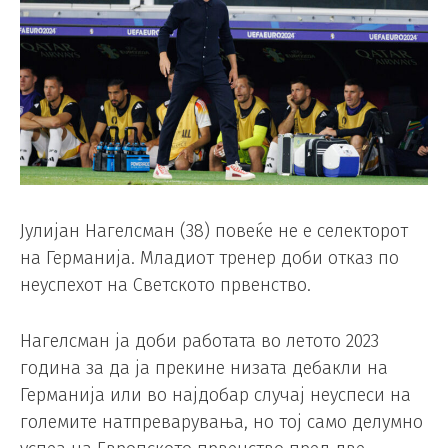
Јулијан Нагелсман (38) повеќе не е селекторот
на Германија. Младиот тренер доби отказ по
неуспехот на Светското првенство.
Нагелсман ја доби работата во летото 2023
година за да ја прекине низата дебакли на
Германија или во најдобар случај неуспеси на
големите натпреварувања, но тој само делумно