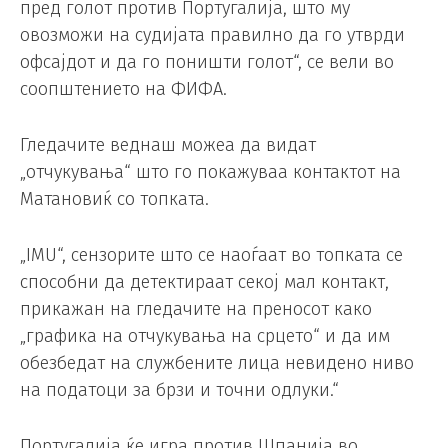
пред голот против Португалија, што му
овозможи на судијата правилно да го утврди
офсајдот и да го поништи голот“, се вели во
соопштението на ФИФА.
Гледачите веднаш можеа да видат
„отчукувања“ што го покажуваа контактот на
Матановиќ со топката.
„IMU“, сензорите што се наоѓаат во топката се
способни да детектираат секој мал контакт,
прикажан на гледачите на преносот како
„графика на отчукувања на срцето“ и да им
обезбедат на службените лица невидено ниво
на податоци за брзи и точни одлуки.“
Португалија ќе игра против Шпанија во