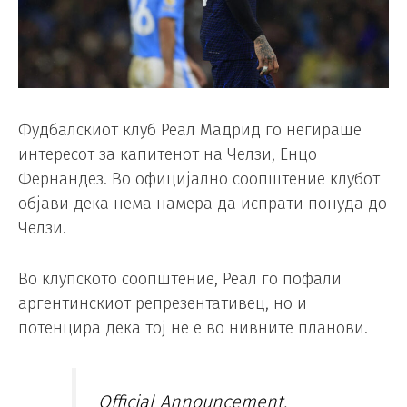
Фудбалскиот клуб Реал Мадрид го негираше
интересот за капитенот на Челзи, Енцо
Фернандез. Во официјално соопштение клубот
објави дека нема намера да испрати понуда до
Челзи.
Во клупското соопштение, Реал го пофали
аргентинскиот репрезентативец, но и
потенцира дека тој не е во нивните планови.
Official Announcement.