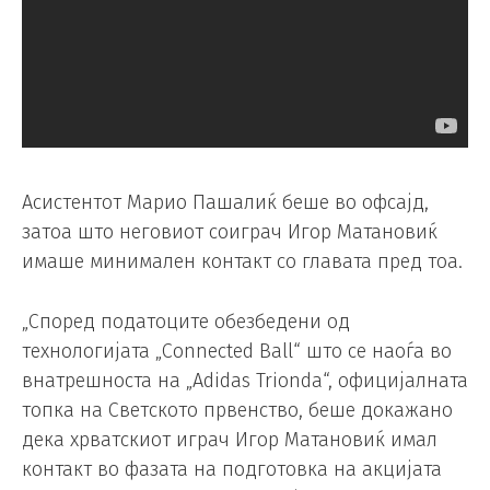
Асистентот Марио Пашалиќ беше во офсајд,
затоа што неговиот соиграч Игор Матановиќ
имаше минимален контакт со главата пред тоа.
„Според податоците обезбедени од
технологијата „Connected Ball“ што се наоѓа во
внатрешноста на „Adidas Trionda“, официјалната
топка на Светското првенство, беше докажано
дека хрватскиот играч Игор Матановиќ имал
контакт во фазата на подготовка на акцијата