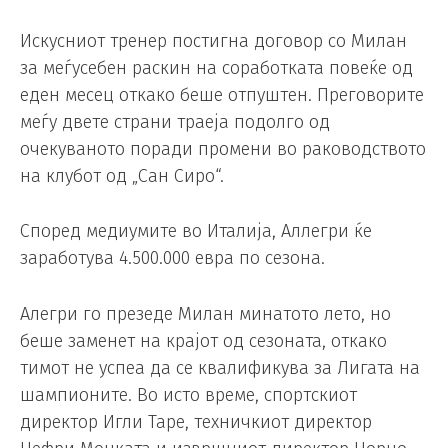
Искусниот тренер постигна договор со Милан
за меѓусебен раскин на соработката повеќе од
еден месец откако беше отпуштен. Преговорите
меѓу двете страни траеја подолго од
очекуваното поради промени во раководството
на клубот од „Сан Сиро“.
Според медиумите во Италија, Аллегри ќе
заработува 4.500.000 евра по сезона.
Алегри го презеде Милан минатото лето, но
беше заменет на крајот од сезоната, откако
тимот не успеа да се квалификува за Лигата на
шампионите. Во исто време, спортскиот
директор Игли Таре, техничкиот директор