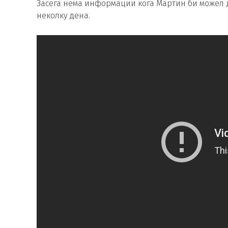
Засега нема информации кога Мартин би можел да
неколку дена.