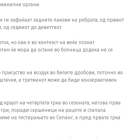
оминални органи.
м ги зафаќаат задните лакови на ребрата, од првиот
, од седмиот до деветтиот.
к, но ова е во контекст на веќе познат
тин ќе мора да остане во болница додека не се
о присуство на воздух во белите дробови, поточно во
ештачки, а третманот може да биде конзервативен
 крајот на четвртата трка во сезоната, негова прва
 три, поради скршеници на рацете и стапала.
реме на тестирањето во Сепанг, а пред првата трка