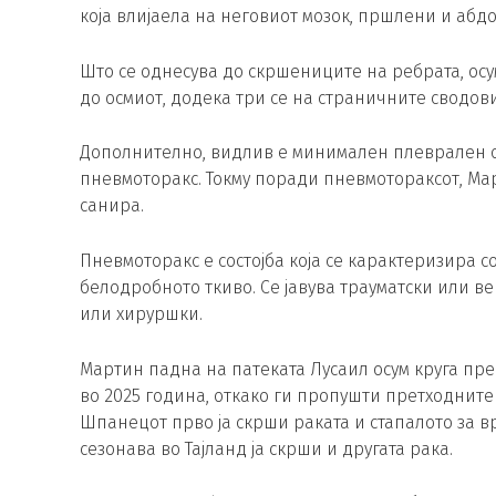
која влијаела на неговиот мозок, пршлени и абд
Што се однесува до скршениците на ребрата, осу
до осмиот, додека три се на страничните сводови
Дополнително, видлив е минимален плеврален ото
пневмоторакс. Токму поради пневмотораксот, Мар
санира.
Пневмоторакс е состојба која се карактеризира с
белодробното ткиво. Се јавува трауматски или в
или хируршки.
Мартин падна на патеката Лусаил осум круга пред
во 2025 година, откако ги пропушти претходните
Шпанецот прво ја скрши раката и стапалото за в
сезонава во Тајланд ја скрши и другата рака.