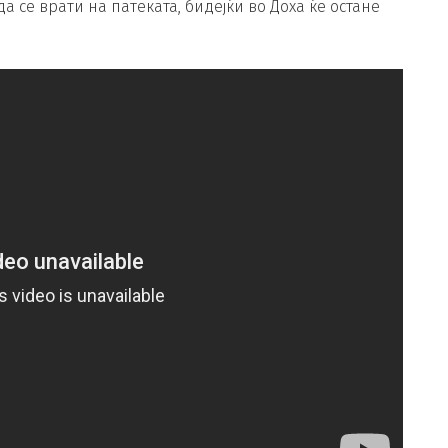
 се врати на патеката, бидејќи во Доха ќе остане