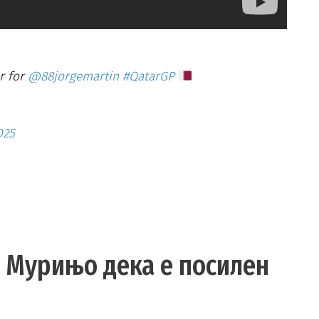
r for
@88jorgemartin
#QatarGP
025
а Мурињо дека е посилен