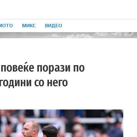
МОТО
МИКС
ВИДЕО
 повеќе порази по
години со него