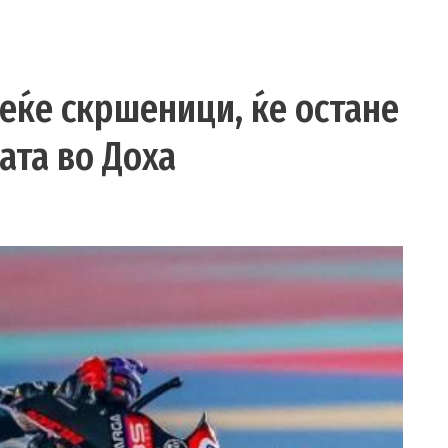
еќе скршеници, ќе остане
ата во Доха