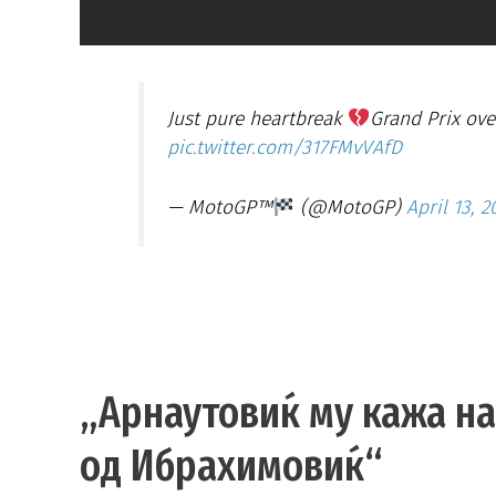
Just pure heartbreak
Grand Prix ove
pic.twitter.com/317FMvVAfD
— MotoGP™
(@MotoGP)
April 13, 2
„Арнаутовиќ му кажа н
од Ибрахимовиќ“