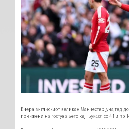
Вчера англискиот великан Манчестер јунајтед до
понижени на гостувањето кај Њукасл со 4:1 и по 14