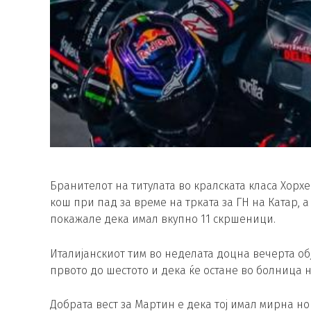
Бранителот на титулата во кралската класа Хорх
кош при пад за време на трката за ГН на Катар,
покажале дека имал вкупно 11 скршеници.
Италијанскиот тим во неделата доцна вечерта о
првото до шестото и дека ќе остане во болница н
Добрата вест за Мартин е дека тој имал мирна но