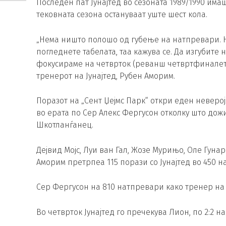
Последен пат Јунајтед во сезоната 1989/1990 има
тековната сезона остануваат уште шест кола.
„Нема ништо полошо од губење на натпревари. Н
погледнете табелата, таа кажува се. Да изгубите 
фокусираме на четврток (реванш четвртфиналето
тренерот на Јунајтед, Рубен Аморим.
Поразот на „Сент Џејмс Парк“ откри еден неверо
во ерата по Сер Алекс Фергусон отколку што дож
Шкотланѓанец.
Дејвид Мојс, Луи ван Гал, Жозе Мурињо, Оле Гунар
Аморим претрпеа 115 порази со Јунајтед во 450 н
Сер Фергусон на 810 натпревари како тренер на
Во четврток Јунајтед го пречекува Лион, по 2:2 н