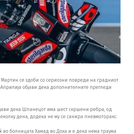
е Мартин се здоби со сериозни повреди на градниот
 а Априлија објави дека дополнителните прегледи
бјави дека Шпанецот има шест скршени ребра, од
еколку дена, додека не му се санира пневмоторакс.
ќ во болницата Хамад во Доха и е дека нема траума