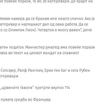
ше повеќе порази, 16 во 38 натпревари. До крајот на
емам намера да се бранам или нешто слично. Ако ја
натпревар е најтешкиот дел од оваа работа. Да се
 со Олимпик Лион). Четврток е многу важен“, рече
јатен податок. Манчестер јунајтед има повеќе порази
ивеа во текот на целиот мандат на славниот
 Солскјер, Ралф Рангник, Ерик тен Хаг и сега Рубен
атпревари.
 „црвените ѓаволи“ претрпе вкупно 114
а првата средба во Франција.