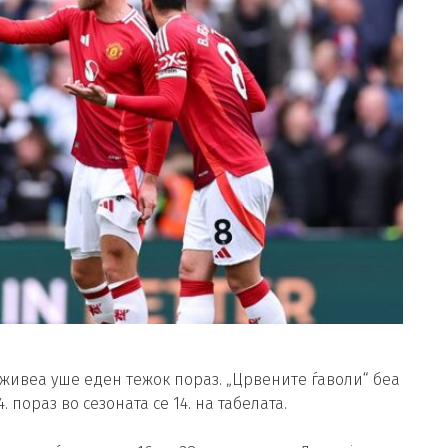
живеа уше еден тежок пораз. „Црвените ѓаволи“ беа
. пораз во сезоната се 14. на табелата.