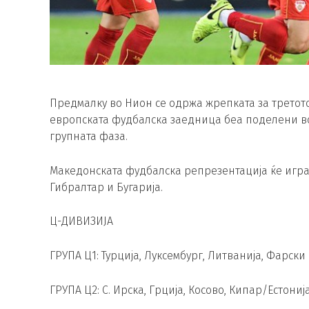
Предмалку во Нион се одржа жрепката за третото
европската фудбалска заедница беа поделени во
групната фаза.
Македонската фудбалска репрезентација ќе игра в
Гибралтар и Бугарија.
Ц-ДИВИЗИЈА
ГРУПА Ц1: Турција, Луксембург, Литванија, Фарски
ГРУПА Ц2: С. Ирска, Грција, Косово, Кипар/Естониј