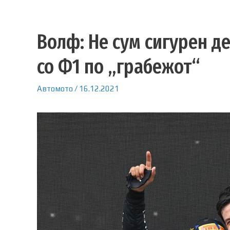
Волф: Не сум сигурен д
со Ф1 по „грабежот“
Автомото
/
16.12.2021