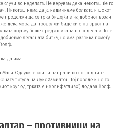
е случи во неделата. Не верувам дека некогаш ќе го
зач. Никогаш нема да ја надминеме болката и шокот
ќе продолжи да се трка бидејќи е најдобриот возач
каже дека мора да продолжи бидејќи е на врвот на
олката која му беше предизвикана во неделата. Тој е
а добиевме легалната битка, но има разлика помеѓу
 Волф.
ака да има.
л Маси. Одлуките кои ги направи во последните
ената титула на Луис Хамилтон. Тој поведе и не го
иот круг од трката е нерпифатливо“, додава Волф.
ралтар – противници на