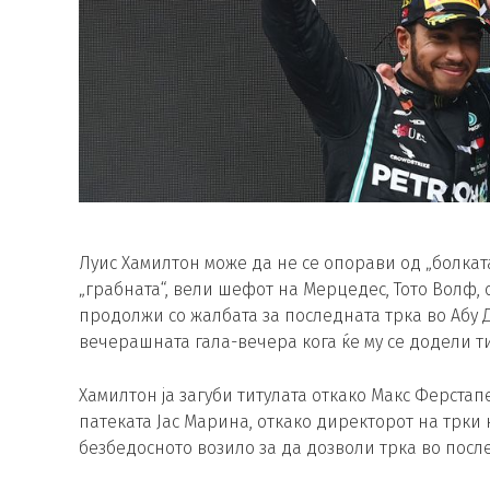
Луис Хамилтон може да не се опорави од „болкат
„грабната“, вели шефот на Мерцедес, Тото Волф,
продолжи со жалбата за последната трка во Абу Д
вечерашната гала-вечера кога ќе му се додели т
Хамилтон ја загуби титулата откако Макс Ферстап
патеката Јас Марина, откако директорот на трки
безбедосното возило за да дозволи трка во после