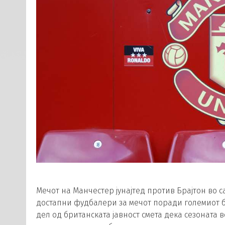
Мечот на Манчестер јунајтед против Брајтон во с
достапни фудбалери за мечот поради големиот бр
дел од британската јавност смета дека сезоната