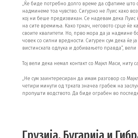
„Ќе биде потребно долго време да сфатиме што с
надминеме тоа чувство. Сигурно не Луис како во
кој ни беше предизвикан. Се надевам дека Луис 
на сите времиња. Како тркач, неговото срце ќе 
своите квалитети. Но, прво мора да ја надмине б
човек со силни вредности. Сигурен сум дека ќе ј
вистинската одлука и добивањето правда“, вели
Тој вели дека немал контакт со Мајкл Маси, ниту с
„Не сум заинтересиран да имам разговор со Мајк
четири минути од трката значеа грабеж на заслуж
пропушти водството. Да биде ограбен во последн
Грузија, Бугарија и Гиб