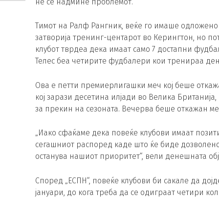
не се надмине проблемот.
Тимот на Ралф Рангник, веќе го имаше одложено 
затворија тренинг-центарот во Керингтон, но пот
клубот тврдеа дека имаат само 7 достапни фудба
Телес беа четирите фудбалери кои тренираа ден
Ова е петти премиерлигашки меч кој беше откажа
кој зарази десетина илјади во Велика Британија
за прекин на сезоната. Вечерва беше откажан ме
„Иако сфаќаме дека повеќе клубови имаат позити
сегашниот распоред каде што ќе биде дозволено. 
останува нашиот приоритет“, вели денешната об
Според „ЕСПН“, повеќе клубови би сакале да до
јануари, до кога треба да се одиграат четири ко