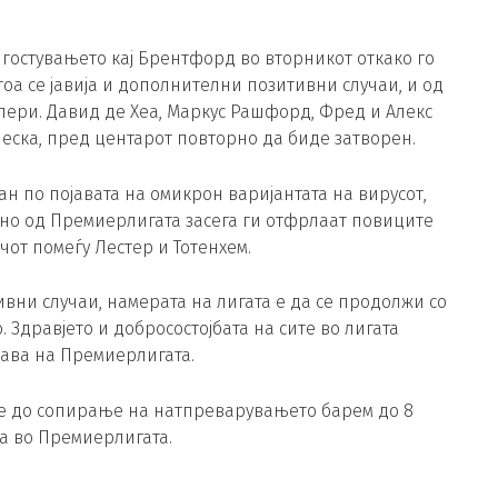
гостувањето кај Брентфорд во вторникот откако го
оа се јавија и дополнителни позитивни случаи, и од
лери. Давид де Хеа, Маркус Рашфорд, Фред и Алекс
еска, пред центарот повторно да биде затворен.
н по појавата на омикрон варијантата на вирусот,
, но од Премиерлигата засега ги отфрлаат повиците
чот помеѓу Лестер и Тотенхем.
вни случаи, намерата на лигата е да се продолжи со
Здравјето и добросостојбата на сите во лигата
јава на Премиерлигата.
јде до сопирање на натпреварувањето барем до 8
ла во Премиерлигата.