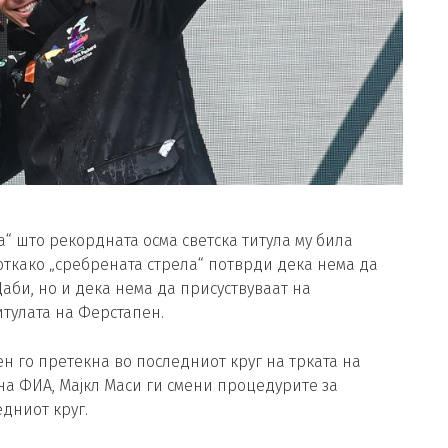
а“ што рекордната осма светска титула му била
 откако „сребрената стрела“ потврди дека нема да
аби, но и дека нема да присуствуваат на
итулата на Ферстапен.
ен го претекна во последниот круг на трката на
 на ФИА, Мајкл Маси ги смени процедурите за
дниот круг.