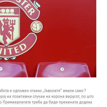
абота е одложен откако „ѓаволите“ имале само 7
ој на позитивни случаи на корона вирусот, по што
 во Премиерлигата треба да биде прекината додека