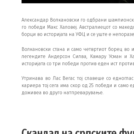
Александар Волкановски го одбрани шампионскио
го победи Макс Халовеј. Австралиецот со маке
борци во историјата на УФЦ и се уште е непоразе
Волкановски стана и само четвртиот борец во 
легендите Андерсон Силва, Камару Усман и Х
историјата со три победи против еден ист против
Утринава во Лас Вегас тој славеше со едногла
кариера тој сега има скор од 25 победи и само 
доживеа во друго натпреварување.
Скандал на српските фу