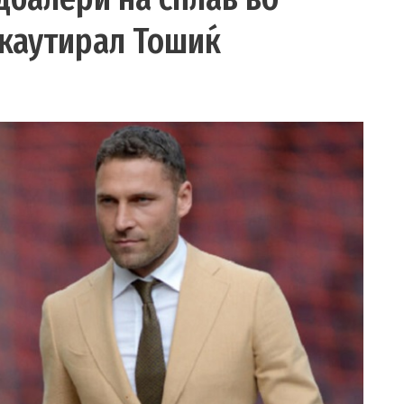
окаутирал Тошиќ