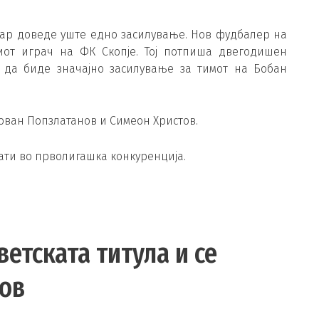
дар доведе уште едно засилување. Нов фудбалер на
иот играч на ФК Скопје. Тој потпиша двегодишен
 да биде значајно засилување за тимот на Бобан
ован Попзлатанов и Симеон Христов.
рати во прволигашка конкуренција.
ветската титула и се
ов