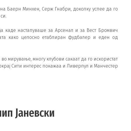
на Баерн Минхен, Серж Гнабри, доколку успее да го
си.
ја каде настапуваше за Арсенал и за Вест Бромвич
гата како целосно етаблиран фудбалер и еден од
.
во мирување, многу клубови сакаат да го искористат
 покрај Сити интерес покажаа и Ливерпул и Манчестер
лип Јаневски