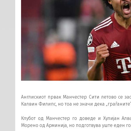
Англискиот првак Манчестер Сити летово се за
Калвин Филипс, но тоа не значи дека „граѓаните
Клубот од Манчестер го доведе и Хулијан Ал
Морено од Арминија, но подготвува уште еден го