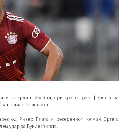
сили со Ерлинг Халанд, при крај е трансферот и на
“ завршиле со шопинг.
варез од Ривер Плата и резервниот голман Ортега
лем удар за Бундеслигата.