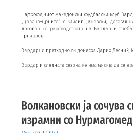
Најтрофејниот македонски фудбалски клуб Вар
„црвено-црните“ е Филип Јаневски, досегашн
договор со раководството на Вардар и треба
Грнчаров.
Вардарци претходно ги донесоа Дарио Десниќ, Ј
Вардар и следната сезона ќе има мисија да се в
Волкановски ја сочува с
израмни со Нурмагомед
Микс
/
03.07.2022