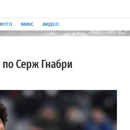
МОТО
МИКС
ВИДЕО
 по Серж Гнабри