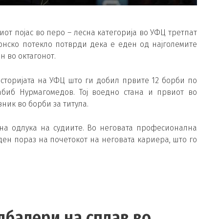
т појас во перо – лесна категорија во УФЦ третпат
донско потекло потврди дека е еден од најголемите
н во октагонот.
историјата на УФЦ што ги добил првите 12 борби по
абиб Нурмагомедов. Тој воедно стана и првиот во
ник во борби за титула.
сна одлука на судиите. Во неговата професионална
еден пораз на почетокот на неговата кариера, што го
дбалери на сплав во