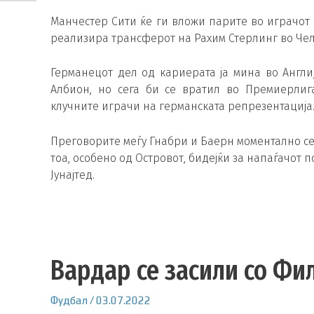
Манчестер Сити ќе ги вложи парите во играчот 
реализира трансферот на Рахим Стерлинг во Чел
Германецот дел од кариерата ја мина во Англи
Албион, но сега би се вратил во Премиерли
клучните играчи на германската репрезентација
Преговорите меѓу Гнабри и Баерн моментално се 
тоа, особено од Островот, бидејќи за напаѓачот
Јунајтед.
Вардар се засили со Фи
Фудбал
/
03.07.2022