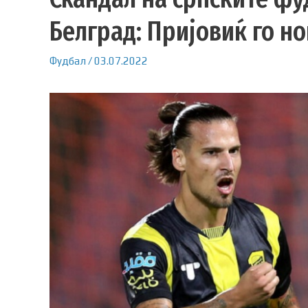
Белград: Пријовиќ го н
Фудбал
/
03.07.2022