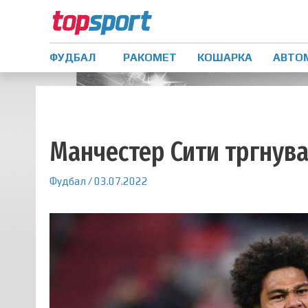
ФУДБАЛ
РАКОМЕТ
КОШАРКА
АВТО
Манчестер Сити тргнува
Фудбал
/
03.07.2022