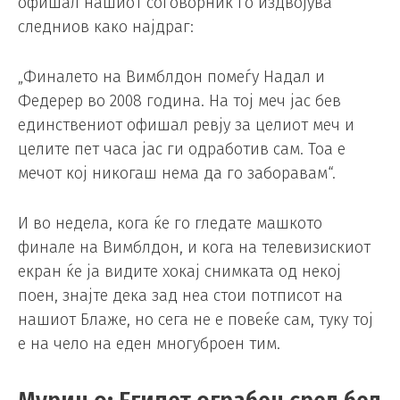
офишал нашиот соговорник го издвојува
следниов како најдраг:
„Финалето на Вимблдон помеѓу Надал и
Федерер во 2008 година. На тој меч јас бев
единствениот офишал ревју за целиот меч и
целите пет часа јас ги одработив сам. Тоа е
мечот кој никогаш нема да го заборавам“.
И во недела, кога ќе го гледате машкото
финале на Вимблдон, и кога на телевизискиот
екран ќе ја видите хокај снимката од некој
поен, знајте дека зад неа стои потписот на
нашиот Блаже, но сега не е повеќе сам, туку тој
е на чело на еден многуброен тим.