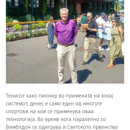
Тенисот како пионир во примената на хокај
системот, денес е само еден од многуте
спортови на кои се применува оваа
технологија. Во време кога паралелно со
Вимблдон се одигрува и Светското првенство