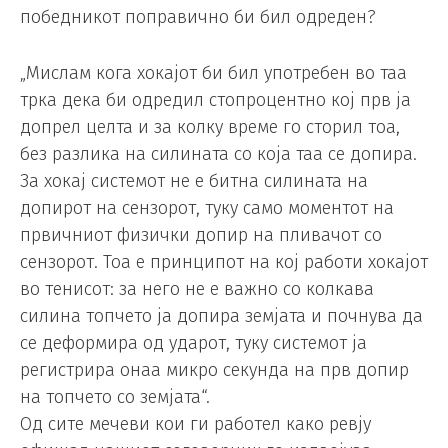
победникот поправично би бил одреден?
„Мислам кога хокајот би бил употребен во таа
трка дека би одредил стопроцентно кој прв ја
допрел целта и за колку време го сторил тоа,
без разлика на силината со која таа се допира.
За хокај системот не е битна силината на
допирот на сензорот, туку само моментот на
првичниот физички допир на пливачот со
сензорот. Тоа е принципот на кој работи хокајот
во тенисот: за него не е важно со колкава
силина топчето ја допира земјата и почнува да
се деформира од ударот, туку системот ја
регистрира онаа микро секунда на прв допир
на топчето со земјата“.
Од сите мечеви кои ги работел како ревју