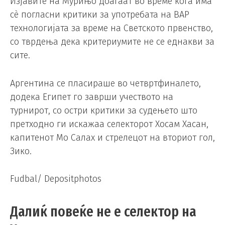
Изјавите на Мурињо доаѓаат во време кога има
сè погласни критики за употребата на ВАР
технологијата за време на Светското првенство,
со тврдења дека критериумите не се еднакви за
сите.
Аргентина се пласираше во четвртфиналето,
додека Египет го заврши учеството на
турнирот, со остри критики за судењето што
претходно ги искажаа селекторот Хосам Хасан,
капитенот Мо Салах и стрелецот на вториот гол,
Зико.
Fudbal/ Depositphotos
Далиќ повеќе не е селектор на