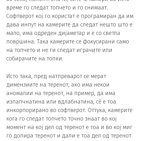
време го следат топчето и го снимаат.
Софтверот кој го користат е програмиран да им
дава инпут на камерите да следат нешто што е
мало, има одреден дијаметар и е со светла
површина. Така камерите се фокусирани само
на топчето и не ги следат играчите или
собирачите на топки.
Исто така, пред натпреварот се мерат
димензиите на теренот, ако има некои
аномалии на теренот, на пример, да има
изпапчнатина или вдлабнатина, сè е тоа
инкорпорирано во софтверот. Оттука, камерите
кога го следат топчето точно знаат во кој
момент на кој дел од теренот е тоа и во кој миг
го допира теренот и дали е тоа дел од теренот