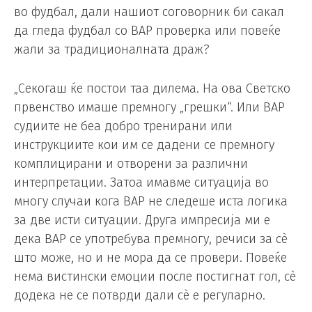
во фудбал, дали нашиот соговорник би сакал
да гледа фудбал со ВАР проверка или повеќе
жали за традиционалната драж?
„Секогаш ќе постои таа дилема. На ова Светско
првенство имаше премногу „грешки“. Или ВАР
судиите не беа добро тренирани или
инструкциите кои им се дадени се премногу
комплицирани и отворени за различни
интерпретации. Затоа имавме ситуација во
многу случаи кога ВАР не следеше иста логика
за две исти ситуации. Друга импресија ми е
дека ВАР се употребува премногу, речиси за сè
што може, но и не мора да се провери. Повеќе
нема вистински емоции после постигнат гол, сè
додека не се потврди дали сè е регуларно.