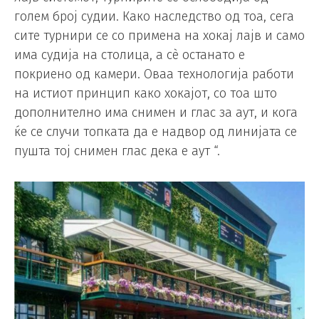
голем број судии. Како наследство од тоа, сега
сите турнири се со примена на хокај лајв и само
има судија на столица, а сè останато е
покриено од камери. Оваа технологија работи
на истиот принцип како хокајот, со тоа што
дополнително има снимен и глас за аут, и кога
ќе се случи топката да е надвор од линијата се
пушта тој снимен глас дека е аут “.