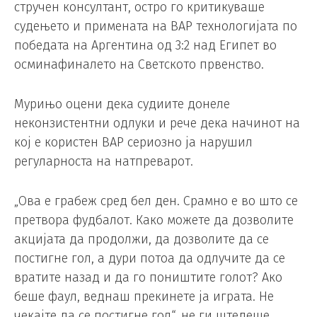
стручен консултант, остро го критикуваше
судењето и примената на ВАР технологијата по
победата на Аргентина од 3:2 над Египет во
осминафиналето на Светското првенство.
Мурињо оцени дека судиите донеле
неконзистентни одлуки и рече дека начинот на
кој е користен ВАР сериозно ја нарушил
регуларноста на натпреварот.
„Ова е грабеж сред бел ден. Срамно е во што се
претвора фудбалот. Како можете да дозволите
акцијата да продолжи, да дозволите да се
постигне гол, а дури потоа да одлучите да се
вратите назад и да го поништите голот? Ако
беше фаул, веднаш прекинете ја играта. Не
чекајте да се постигне гол“, не ги штедеше