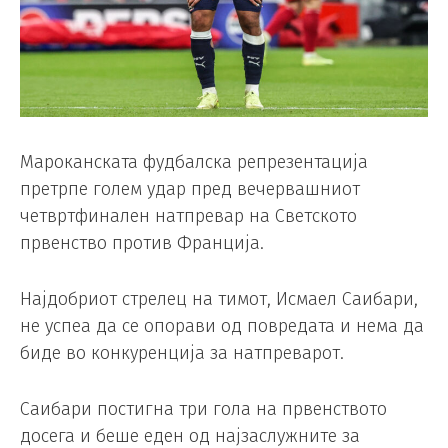
Мароканската фудбалска репрезентација
претрпе голем удар пред вечервашниот
четвртфинален натпревар на Светското
првенство против Франција.
Најдобриот стрелец на тимот, Исмаел Саибари,
не успеа да се опорави од повредата и нема да
биде во конкуренција за натпреварот.
Саибари постигна три гола на првенството
досега и беше еден од најзаслужните за