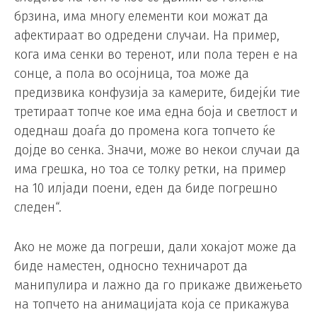
брзина, има многу елементи кои можат да
афектираат во одредени случаи. На пример,
кога има сенки во теренот, или пола терен е на
сонце, а пола во осојница, тоа може да
предизвика конфузија за камерите, бидејќи тие
третираат топче кое има една боја и светлост и
одеднаш доаѓа до промена кога топчето ќе
дојде во сенка. Значи, може во некои случаи да
има грешка, но тоа се толку ретки, на пример
на 10 илјади поени, еден да биде погрешно
следен“.
Ако не може да погреши, дали хокајот може да
биде наместен, односно техничарот да
манипулира и лажно да го прикаже движењето
на топчето на анимацијата која се прикажува