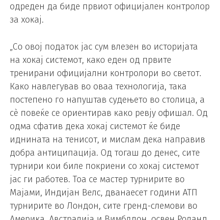
одреден да биде првиот официјален контролор
за хокај.
„Со овој податок јас сум влезен во историјата
на хокај системот, како еден од првите
тренирани официјални контролори во светот.
Како навлегував во оваа технологија, така
постепено го напуштав судењето во столица, а
сè повеќе се ориентирав како ревју офишал. Од
одма сфатив дека хокај системот ќе биде
иднината на тенисот, и мислам дека направив
добра антиципација. Од тогаш до денес, сите
турнири кои биле покриени со хокај системот
јас ги работев. Тоа се мастер турнирите во
Мајами, Индијан Велс, дванаесет години АТП
турнирите во Лондон, сите гренд-слемови во
Америка, Австралија и Вимблдон, освен Роланд