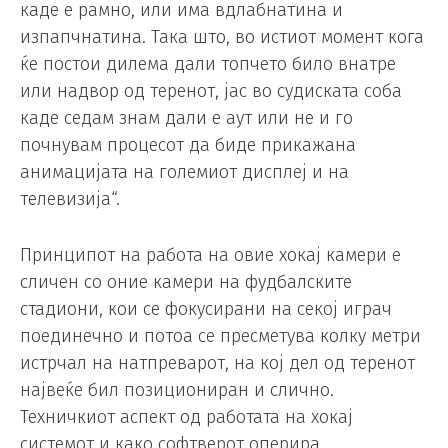
каде е рамно, или има вдлабнатина и
изпапчнатина. Така што, во истиот момент кога
ќе постои дилема дали топчето било внатре
или надвор од теренот, јас во судиската соба
каде седам знам дали е аут или не и го
почнувам процесот да биде прикажана
анимацијата на големиот дисплеј и на
телевизија“.
Принципот на работа на овие хокај камери е
сличен со оние камери на фудбалските
стадиони, кои се фокусирани на секој играч
поединечно и потоа се пресметува колку метри
истрчал на натпреварот, на кој дел од теренот
највеќе бил позициониран и слично.
Техничкиот аспект од работата на хокај
системот и како софтверот оперира