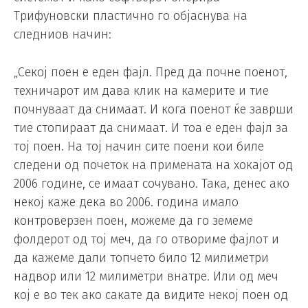
Трифуновски пластично го објаснува на
следниов начин:
„Секој поен е еден фајл. Пред да почне поенот,
техничарот им дава клик на камерите и тие
почнуваат да снимаат. И кога поенот ќе заврши
тие стопираат да снимаат. И тоа е еден фајл за
тој поен. На тој начин сите поени кои биле
следени од почеток на примената на хокајот од
2006 године, се имаат сочувано. Така, денес ако
некој каже дека во 2006. година имало
контроверзен поен, можеме да го земеме
фолдерот од тој меч, да го отвориме фајлот и
да кажеме дали топчето било 12 милиметри
надвор или 12 милиметри внатре. Или од меч
кој е во тек ако сакате да видите некој поен од