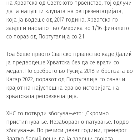
на Хрватска од Светското првенство, тој одлучи
да ја напушти клупата на репрезентацијата,
која ја водеше од 2017 година. Хрватска го
заврши настапот во Америка во 1/16 финалето
со пораз од Португалија со 2:1.
Тоа беше првото Светско првенство каде Далиќ
ја предводеше Хрватска без да се врати со
медал. По среброто во Русија 2018 и бронзата во
Катар 2022, поразот од Португалија го означи
крајот на најуспешна ера во историјата на
хрватската репрезентација.
ХНС го потврди збогувањето: „Скромно
пристигнување. Незаборавно патување. Гордо
збогување. По речиси девет години, тренерот
Златко Далиќ реши да ја заврши својата