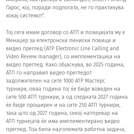
Гарос, кој, поради подлогата, не го практикува
хокај системот“.
Тој сега имам договор со АТП и позицијата му е
Менаџер за електронски линиски повици и
видео преглед (ATP Electronic Line Calling and
Video Review manager), со имплементација на
видео преглед. Како објаснува, во 2025 година,
ATП го направил видео прегледот
задолжителен на сите 1000 ATP Мастерс
турнири, оваа година тој ќе биде воведен на
сите 500 ATП турнири, а од следната 2027 година
ќе биде проширен и на сите 250 ATП турнири,
така што од 2027 година, секој натпревар на
ATП турнејата ќе има имплементирано видео
преглед. Тоа била најголемата работна задача,