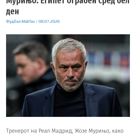
Мурињо: Египет ограбен сред бел
ден
Фудбал
Makfax
/
08.07.2026
Тренерот на Реал Мадрид, Жозе Мурињо, како