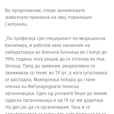
Во продолжение, следи занимливата
животната приказна на овој поранешен
Скопјанец.
„По професија сум специјалист по медицинска
биохемија, и работев како началник на
лабараторија во Воената Болница во Скопје до
1994. година, кога решив да се отселам во Нов
Зеланд. Пред да заминам, рекреативно се
занимавав со тенис во ТК Југ, а кога Југославија
се распадна, Македонија побара да стане
членка на Меѓународната тениска
организација. Еден од условите беше да имаме
судиска организација и од ТК Југ ми доделија
тој дел јас да го организирам. Така и се
заинтересирав за судењето, што подоцна ќе се