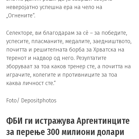
неверојатно успешна ера на чело на
„Огнените“.
Селекторе, ви благодарам за сè – за победите,
успесите, пласманите, медалите, заедништвото,
почитта и решителната борба за Хрватска на
теренот и надвор од него. Резултатите
зборуваат за тоа каков тренер сте, а почитта на
играчите, колегите и противниците за тоа
каква личност сте.“
Foto/ Depositphotos
ФБИ ги истражува Аргентинците
за перење 300 милиони долари