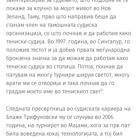
покаже за клучно за мојот живот во Нов
Зеланд. Таму, прво што направив беше да
станам член на тамошната судиска
организација, со што почнав и да работам како
тениски судија. Во 1997. година, во Сингапур, го
положив тестот и ја добив првата меѓународна
бронзена значка за да можам да работам како
тениски судија во столица. Потоа, почнав да
патувам на многу турнири ширум светот, многу
врати ми се отворија и така почнав да го
градам моето име во тенискиот свет“.
Следната пресвртница во судиската кариера на
Блаже Трифуновски му се случува во 2006.
година, на турнирот во Мајами, кога за прв пат
била воведена хокај технологијата, а тој бил