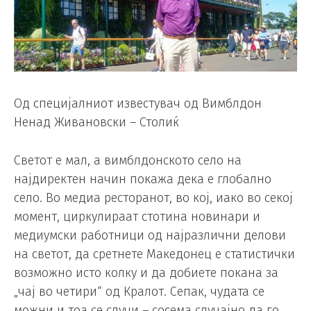
Од специјалниот известувач од Вимблдон
Ненад Живановски – Столиќ
Светот е мал, а вимблдонското село на
најдиректен начин покажа дека е глобално
село. Во медиа ресторанот, во кој, иако во секој
момент, циркулираат стотина новинари и
медиумски работници од најразлични делови
на светот, да сретнете Македонец е статистички
возможно исто колку и да добиете покана за
„чај во четири“ од Кралот. Сепак, чудата се
можни и тоа се случи – сосема случајно да го