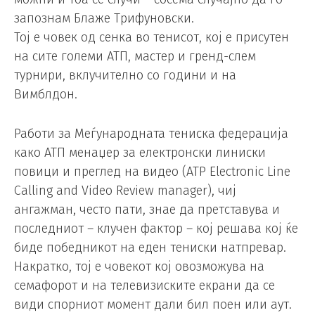
запознам Блаже Трифуновски.
Тој е човек од сенка во тенисот, кој е присутен
на сите големи АТП, мастер и гренд-слем
турнири, вклучително со години и на
Вимблдон.
Работи за Меѓународната тениска федерација
како АТП менаџер за електронски линиски
повици и преглед на видео (ATP Electronic Line
Calling and Video Review manager), чиј
ангажман, често пати, знае да претставува и
последниот – клучен фактор – кој решава кој ќе
биде победникот на еден тениски натпревар.
Накратко, тој е човекот кој овозможува на
семафорот и на телевизиските екрани да се
види спорниот момент дали бил поен или аут.