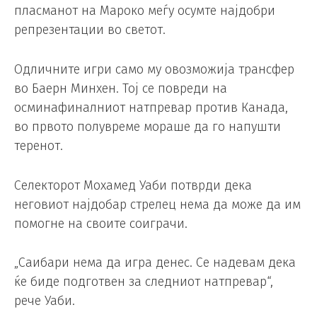
пласманот на Мароко меѓу осумте најдобри
репрезентации во светот.
Одличните игри само му овозможија трансфер
во Баерн Минхен. Тој се повреди на
осминафиналниот натпревар против Канада,
во првото полувреме мораше да го напушти
теренот.
Селекторот Мохамед Уаби потврди дека
неговиот најдобар стрелец нема да може да им
помогне на своите соиграчи.
„Саибари нема да игра денес. Се надевам дека
ќе биде подготвен за следниот натпревар“,
рече Уаби.