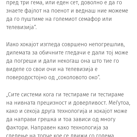
пред три гема, или еден сет, доволно е да го
знаете фајлот на поенот и веднаш ние можеме
да го пуштиме на големиот семафор или
телевизија“.
Иако хокајот изгледа совршено непогрешлив,
дилемата за обичните гледачи е дали тој може
да погреши и дали некогаш она што тие го
виделе со свои очи на телевизија е
поверодостојно од „соколовото око“.
„Сите системи кога ги тестираме ги тестираме
на нивната прецизност и доверливост. Меѓутоа,
како и секоја друга технологија и хокајот може
да направи грешка и тоа зависи од многу
фактори. Направен како технологија за
следење на топче кое се движи со голема