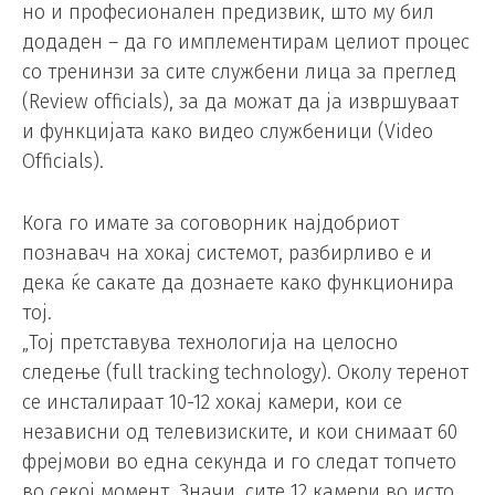
но и професионален предизвик, што му бил
додаден – да го имплементирам целиот процес
со тренинзи за сите службени лица за преглед
(Review officials), за да можат да ја извршуваат
и функцијата како видео службеници (Video
Officials).
Кога го имате за соговорник најдобриот
познавач на хокај системот, разбирливо е и
дека ќе сакате да дознаете како функционира
тој.
„Тој претставува технологија на целосно
следење (full tracking technology). Околу теренот
се инсталираат 10-12 хокај камери, кои се
независни од телевизиските, и кои снимаат 60
фрејмови во една секунда и го следат топчето
во секој момент. Значи, сите 12 камери во исто