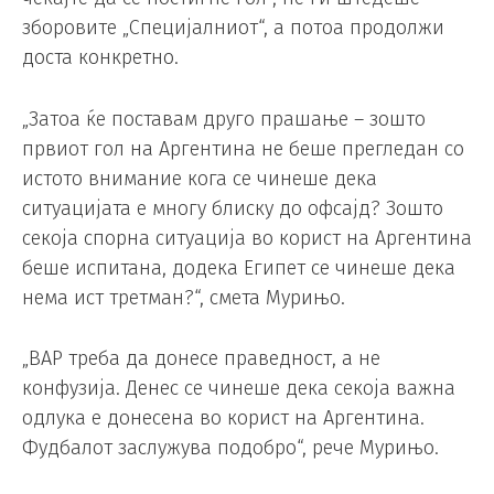
зборовите „Специјалниот“, а потоа продолжи
доста конкретно.
„Затоа ќе поставам друго прашање – зошто
првиот гол на Аргентина не беше прегледан со
истото внимание кога се чинеше дека
ситуацијата е многу блиску до офсајд? Зошто
секоја спорна ситуација во корист на Аргентина
беше испитана, додека Египет се чинеше дека
нема ист третман?“, смета Мурињо.
„ВАР треба да донесе праведност, а не
конфузија. Денес се чинеше дека секоја важна
одлука е донесена во корист на Аргентина.
Фудбалот заслужува подобро“, рече Мурињо.