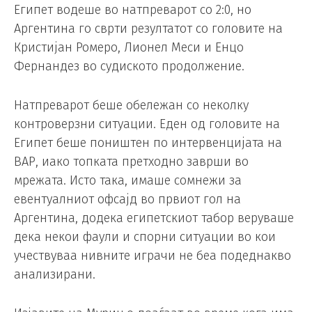
Египет водеше во натпреварот со 2:0, но
Аргентина го сврти резултатот со головите на
Кристијан Ромеро, Лионел Меси и Енцо
Фернандез во судиското продолжение.
Натпреварот беше обележан со неколку
контроверзни ситуации. Еден од головите на
Египет беше поништен по интервенцијата на
ВАР, иако топката претходно заврши во
мрежата. Исто така, имаше сомнежи за
евентуалниот офсајд во првиот гол на
Аргентина, додека египетскиот табор веруваше
дека некои фаули и спорни ситуации во кои
учествуваа нивните играчи не беа подеднакво
анализирани.