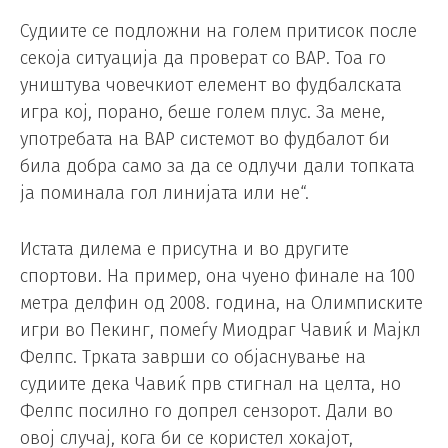
Судиите се подложни на голем притисок после
секоја ситуација да проверат со ВАР. Тоа го
уништува човечкиот елемент во фудбалската
игра кој, порано, беше голем плус. За мене,
употребата на ВАР системот во фудбалот би
била добра само за да се одлучи дали топката
ја поминала гол линијата или не“.
Истата дилема е присутна и во другите
спортови. На пример, она чуено финале на 100
метра делфин од 2008. година, на Олимписките
игри во Пекинг, помеѓу Миодраг Чавиќ и Мајкл
Фелпс. Трката заврши со објаснување на
судиите дека Чавиќ прв стигнал на целта, но
Фелпс посилно го допрел сензорот. Дали во
овој случај, кога би се користел хокајот,