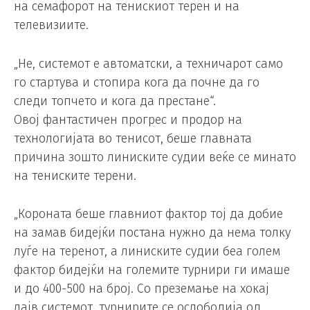
на семафорот на тенискиот терен и на
телевизиите.
„Не, системот е автоматски, а техничарот само
го стартува и стопира кога да почне да го
следи топчето и кога да престане“.
Овој фантастичен прогрес и продор на
технологијата во тенисот, беше главната
причина зошто линиските судии веќе се минато
на тениските терени.
„Короната беше главниот фактор тој да добие
на замав бидејќи постана нужно да нема толку
луѓе на теренот, а линиските судии беа голем
фактор бидејќи на големите турнири ги имаше
и до 400-500 на број. Со преземање на хокај
лајв системот, турнирите се ослободија од