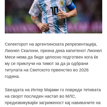
Селекторот на аргентинската репрезентација,
Лионел Скалони, призна дека капитенот Лионел
Меси нема да биде целосно подготвен кога ќе
му се приклучи на тимот за да ја одбрани
титулата на Светското првенство во 2026
година.
Ѕвездата на Интер Мајами го повреди тетивата
на својот последен настап во МЛС,
предизвикувајќи загриженост кај навивачите на