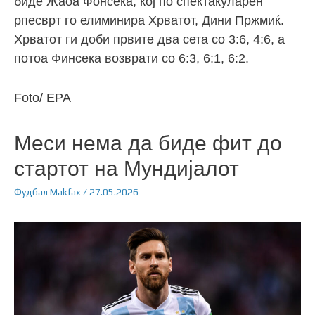
биде Жаоа Фонсека, кој по спектакуларен
рпесврт го елиминира Хрватот, Дини Пржмиќ.
Хрватот ги доби првите два сета со 3:6, 4:6, а
потоа Финсека возврати со 6:3, 6:1, 6:2.
Foto/ EPA
Меси нема да биде фит до
стартот на Мундијалот
Фудбал
Makfax
/
27.05.2026