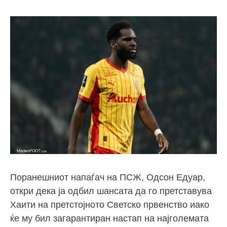
Поранешниот напаѓач на ПСЖ, Одсон Едуар,
откри дека ја одбил шансата да го претставува
Хаити на претстојното Светско првенство иако
ќе му бил загарантиран настап на најголемата