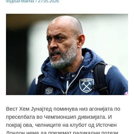
Фудбал
Makfax
/
27.05.2026
Вест Хем Јунајтед поминува низ агонијата по
преселбата во Чемпионшип дивизијата. И
покрај ова, челниците на клубот од Источен
Лондон нема да преземат радикални потези.