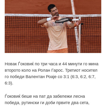
Новак Ѓоковиќ по три часа и 44 минути го мина
второто коло на Ролан Гарос. Третиот носител
го победи Валентан Роаје со 3:1 (6:3, 6:2, 6:7,
6:3).
Ѓоковиќ беше на пат да забележи лесна
победа, рутински ги доби првите два сета,