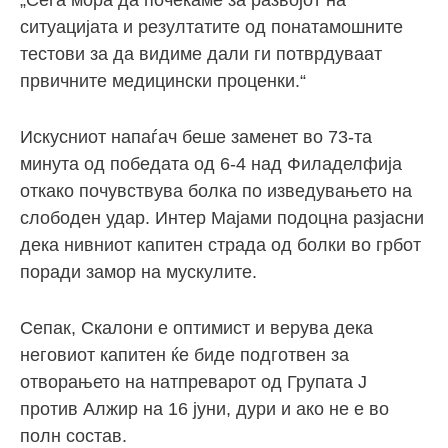
„Сега мора да почекаме за развојот на
ситуацијата и резултатите од понатамошните
тестови за да видиме дали ги потврдуваат
првичните медицински проценки.“
Искусниот напаѓач беше заменет во 73-та
минута од победата од 6-4 над Филаделфија
откако почувствува болка по изведувањето на
слободен удар. Интер Мајами подоцна разјасни
дека нивниот капитен страда од болки во грбот
поради замор на мускулите.
Сепак, Скалони е оптимист и верува дека
неговиот капитен ќе биде подготвен за
отворањето на натпреварот од Групата Ј
против Алжир на 16 јуни, дури и ако не е во
полн состав.