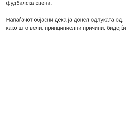
фудбалска сцена.
Напаѓачот објасни дека ја донел одлуката од,
како што вели, принципиелни причини, бидејќи
не сака да ги „прескокне“ играчите кои ги
поминале комплетните квалификации.
„Не чувствував дека е исправно да играм на
ова Светско првенство. Играчите се бореа низ
квалификациите, а јас не сакав да дојдам во
последен час и да го искористам тоа. Ако
играм, тоа морам и да го заслужам“, рече
Едуар.
Напаѓачот, кој моментално игра за францускиот
тим Ленс, практично го стави својот личен
морален став пред можноста да игра на