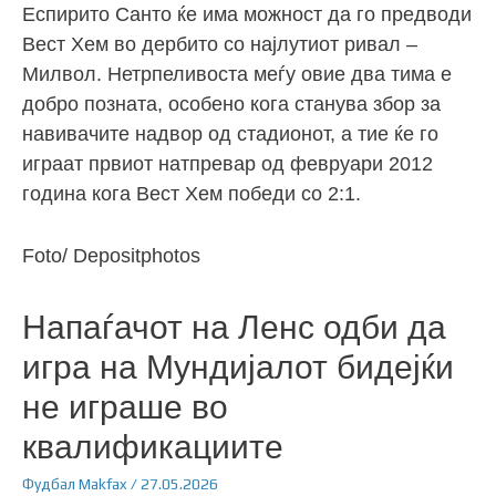
Еспирито Санто ќе има можност да го предводи
Вест Хем во дербито со најлутиот ривал –
Милвол. Нетрпеливоста меѓу овие два тима е
добро позната, особено кога станува збор за
навивачите надвор од стадионот, а тие ќе го
играат првиот натпревар од февруари 2012
година кога Вест Хем победи со 2:1.
Foto/ Depositphotos
Напаѓачот на Ленс одби да
игра на Мундијалот бидејќи
не играше во
квалификациите
Фудбал
Makfax
/
27.05.2026