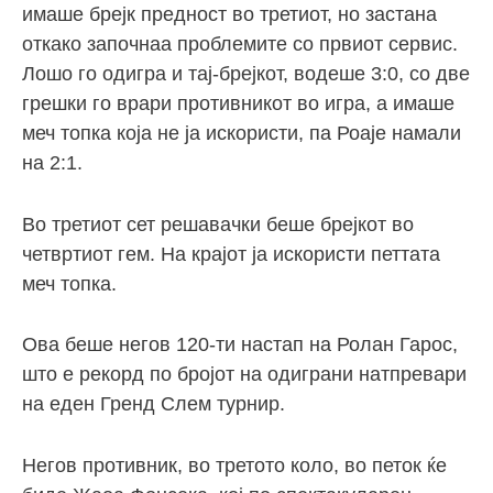
имаше брејк предност во третиот, но застана
откако започнаа проблемите со првиот сервис.
Лошо го одигра и тај-брејкот, водеше 3:0, со две
грешки го врари противникот во игра, а имаше
меч топка која не ја искористи, па Роаје намали
на 2:1.
Во третиот сет решавачки беше брејкот во
четвртиот гем. На крајот ја искористи петтата
меч топка.
Ова беше негов 120-ти настап на Ролан Гарос,
што е рекорд по бројот на одиграни натпревари
на еден Гренд Слем турнир.
Негов противник, во третото коло, во петок ќе