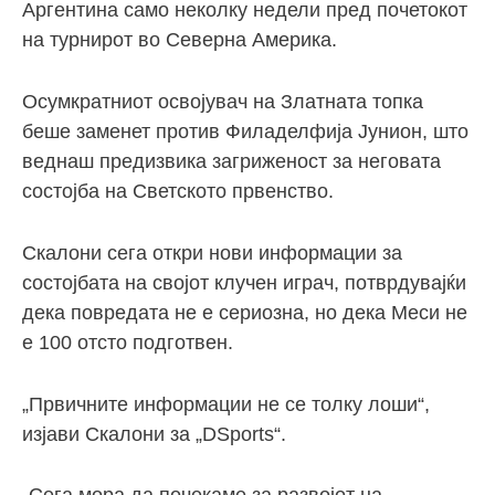
Аргентина само неколку недели пред почетокот
на турнирот во Северна Америка.
Осумкратниот освојувач на Златната топка
беше заменет против Филаделфија Јунион, што
веднаш предизвика загриженост за неговата
состојба на Светското првенство.
Скалони сега откри нови информации за
состојбата на својот клучен играч, потврдувајќи
дека повредата не е сериозна, но дека Меси не
е 100 отсто подготвен.
„Првичните информации не се толку лоши“,
изјави Скалони за „DSports“.