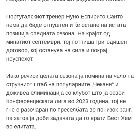
Португалскиот тренер Нуно Еспирито Санто
нема да биде отпуштен и ќе остане на истата
позиција следната сезона. На крајот од
минатиот септември, тој потпиша тригодишен
договор, кој останува на сила и покрај
неуспехот.
Иако речиси целата сезона ја помина на чело на
стручниот штаб на популарните „Чекани“ и
доживеа елиминација со клубот што ја освои
Конференциската лига во 2023 година, тој не
гне е разочаран по преселбата во понизок ранг,
па затоа ја доби задачата да го врати Вест Хем
во елитата.