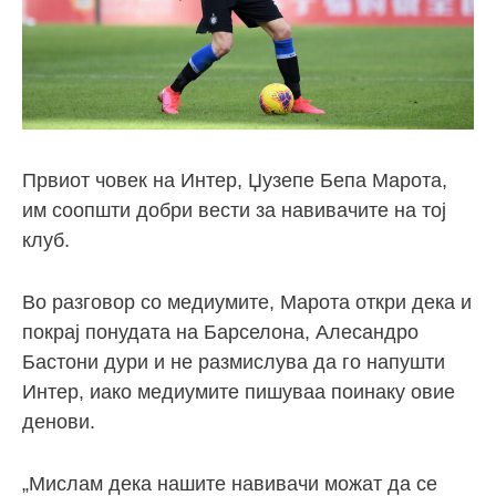
Првиот човек на Интер, Џузепе Бепа Марота,
им соопшти добри вести за навивачите на тој
клуб.
Во разговор со медиумите, Марота откри дека и
покрај понудата на Барселона, Алесандро
Бастони дури и не размислува да го напушти
Интер, иако медиумите пишуваа поинаку овие
денови.
„Мислам дека нашите навивачи можат да се