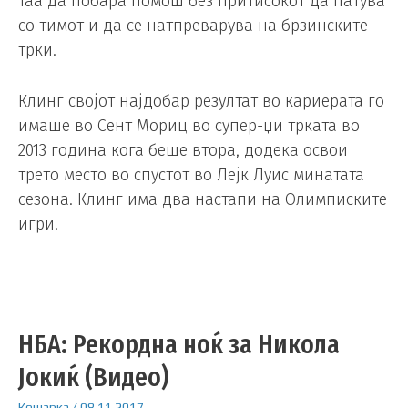
таа да побара помош без притисокот да патува
со тимот и да се натпреварува на брзинските
трки.
Клинг својот најдобар резултат во кариерата го
имаше во Сент Мориц во супер-џи трката во
2013 година кога беше втора, додека освои
трето место во спустот во Лејк Луис минатата
сезона. Клинг има два настапи на Олимписките
игри.
НБА: Рекордна ноќ за Никола
Јокиќ (Видео)
Кошарка
/
08.11.2017