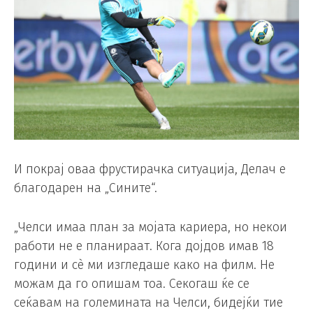
И покрај оваа фрустирачка ситуација, Делач е
благодарен на „Сините“.
„Челси имаа план за мојата кариера, но некои
работи не е планираат. Кога дојдов имав 18
години и сè ми изгледаше како на филм. Не
можам да го опишам тоа. Секогаш ќе се
сеќавам на големината на Челси, бидејќи тие