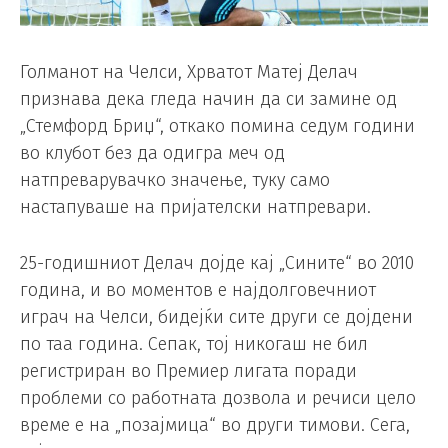
Голманот на Челси, Хрватот Матеј Делач
признава дека гледа начин да си замине од
„Стемфорд Бриџ“, откако помина седум години
во клубот без да одигра меч од
натпреварувачко значење, туку само
настапуваше на пријателски натпревари.
25-годишниот Делач дојде кај „Сините“ во 2010
година, и во моментов е најдолговечниот
играч на Челси, бидејќи сите други се дојдени
по таа година. Сепак, тој никогаш не бил
регистриран во Премиер лигата поради
проблеми со работната дозвола и речиси цело
време е на „позајмица“ во други тимови. Сега,