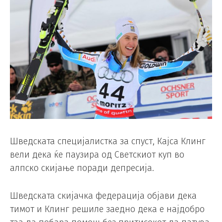
Шведската специјалистка за спуст, Кајса Клинг
вели дека ќе паузира од Светскиот куп во
алпско скијање поради депресија.
Шведската скијачка федерација објави дека
тимот и Клинг решиле заедно дека е најдобро