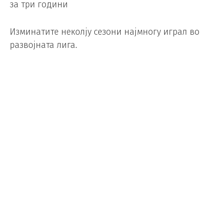
за три години
Изминатите неколју сезони најмногу играл во
развојната лига.
УЕФА сака проширување на
Лигата на нации
Фудбал
/
08.11.2017