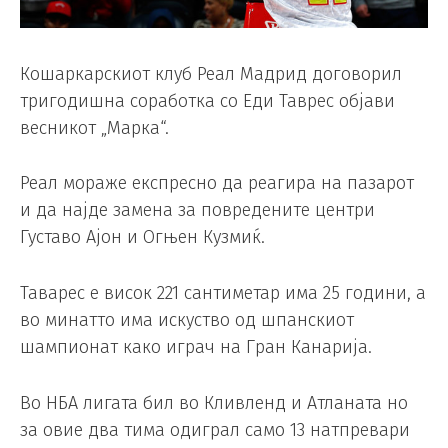
Кошаркарскиот клуб Реал Мадрид договорил
тригодишна соработка со Еди Таврес објави
весникот „Марка“.
Реал мораже експресно да реагира на пазарот
и да најде замена за повредените центри
Густаво Ајон и Огњен Кузмиќ.
Таварес е висок 221 сантиметар има 25 години, а
во минатто има искуство од шпанскиот
шампионат како играч на Гран Канарија.
Во НБА лигата бил во Кливленд и Атланата но
за овие два тима одиграл само 13 натпревари