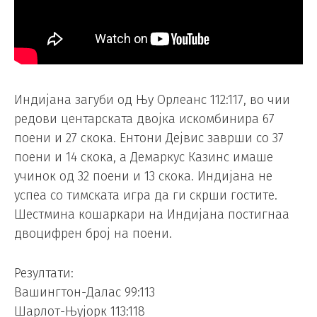
Индијана загуби од Њу Орлеанс 112:117, во чии
редови центарската двојка искомбинира 67
поени и 27 скока. Ентони Дејвис заврши со 37
поени и 14 скока, а Демаркус Казинс имаше
учинок од 32 поени и 13 скока. Индијана не
успеа со тимската игра да ги скрши гостите.
Шестмина кошаркари на Индијана постигнаа
двоцифрен број на поени.
Резултати:
Вашингтон-Далас 99:113
Шарлот-Њујорк 113:118