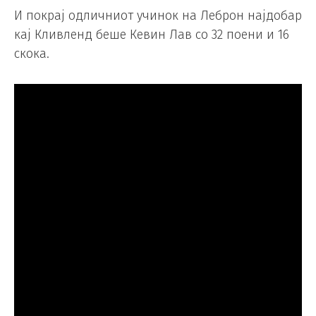
И покрај одличниот учинок на Леброн најдобар
кај Кливленд беше Кевин Лав со 32 поени и 16
скока.