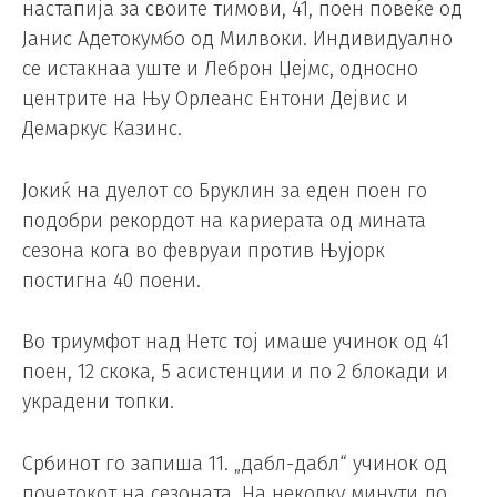
настапија за своите тимови, 41, поен повеќе од
Јанис Адетокумбо од Милвоки. Индивидуално
се истакнаа уште и Леброн Џејмс, односно
центрите на Њу Орлеанс Ентони Дејвис и
Демаркус Казинс.
Јокиќ на дуелот со Бруклин за еден поен го
подобри рекордот на кариерата од мината
сезона кога во февруаи против Њујорк
постигна 40 поени.
Во триумфот над Нетс тој имаше учинок од 41
поен, 12 скока, 5 асистенции и по 2 блокади и
украдени топки.
Србинот го запиша 11. „дабл-дабл“ учинок од
почетокот на сезоната. На неколку минути до