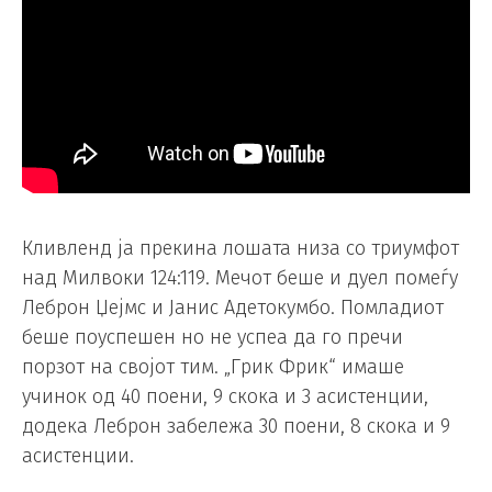
Кливленд ја прекина лошата низа со триумфот
над Милвоки 124:119. Мечот беше и дуел помеѓу
Леброн Џејмс и Јанис Адетокумбо. Помладиот
беше поуспешен но не успеа да го пречи
порзот на својот тим. „Грик Фрик“ имаше
учинок од 40 поени, 9 скока и 3 асистенции,
додека Леброн забележа 30 поени, 8 скока и 9
асистенции.