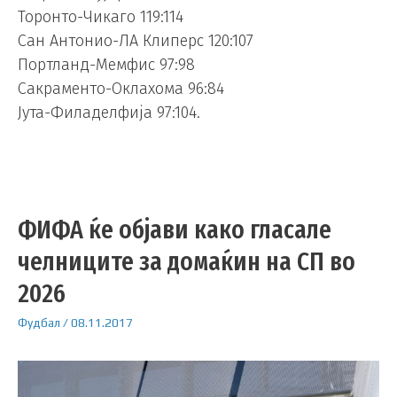
Торонто-Чикаго 119:114
Сан Антонио-ЛА Клиперс 120:107
Портланд-Мемфис 97:98
Сакраменто-Оклахома 96:84
Јута-Филаделфија 97:104.
ФИФА ќе објави како гласале
челниците за домаќин на СП во
2026
Фудбал
/
08.11.2017