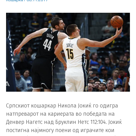
Српскиот кошаркар Никола Јокиќ го одигра
натпреварот на кариерата во победата на
Денвер Нагетс над Бруклин Нетс 112:104. Јокиќ
постигна најмногу поени од играчите кои