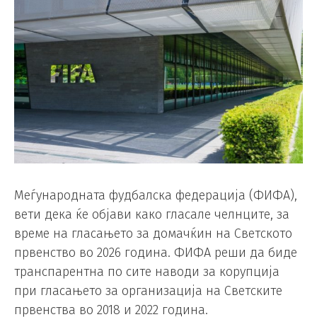
Меѓународната фудбалска федерација (ФИФА),
вети дека ќе објави како гласале челнците, за
време на гласањето за домачќин на Светското
првенство во 2026 година. ФИФА реши да биде
транспарентна по сите наводи за корупција
при гласањето за организација на Светските
првенства во 2018 и 2022 година.