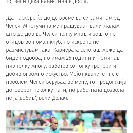
тој вели дека навистина е доста.
„Да наскоро ќе дојде време да си заминам од
Челси. Многумина ме прашуваат дали жалам
што дојдов во Челси толку млад и зошто не
отидов во помал клуб, но искрено не
размислувам така. Кариерата секогаш може да
биде подобра, но имам 25 години и поминав
низ толку многу, работев со толку тренери и
добив огромно искуство. Мојот квалитет не е
проблем. Челси веруваа во мене, го продолжија
договорот неколку пати, но работната дозвола
не ја добив“, вели Делач.