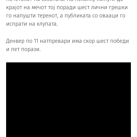
крајот на мечот тој поради шест лични грешки
го напушти теренот, а публиката со овааци го
испрати на клупата.
Денвер по 11 натпревари има скор шест победи
и пет порази.