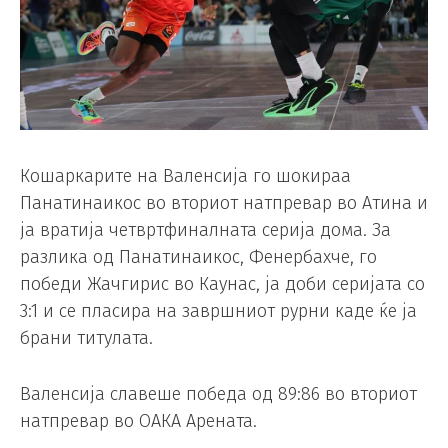
Кошаркарите на Валенсија го шокираа
Панатинаикос во вториот натпревар во Атина и
ја вратија четвртфиналната серија дома. За
разлика од Панатинаикос, Фенербахче, го
победи Жачгирис во Каунас, ја доби серијата со
3:1 и се пласира на завршниот рурни каде ќе ја
брани титулата.
Валенсија славеше победа од 89:86 во вториот
натпревар во ОАКА Арената.