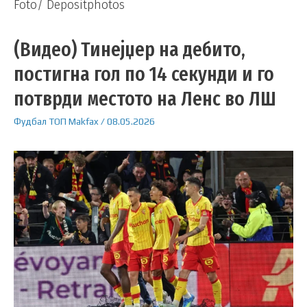
Foto/ Depositphotos
(Видео) Тинејџер на дебито,
постигна гол по 14 секунди и го
потврди местото на Ленс во ЛШ
Фудбал
ТОП
Makfax
/
08.05.2026