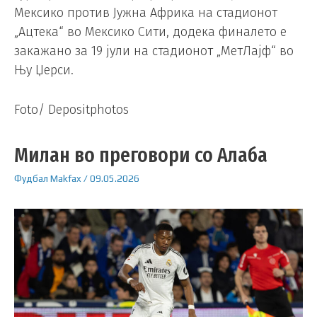
Мексико против Јужна Африка на стадионот
„Ацтека“ во Мексико Сити, додека финалето е
закажано за 19 јули на стадионот „МетЛајф“ во
Њу Џерси.
Foto/ Depositphotos
Милан во преговори со Алаба
Фудбал
Makfax
/
09.05.2026