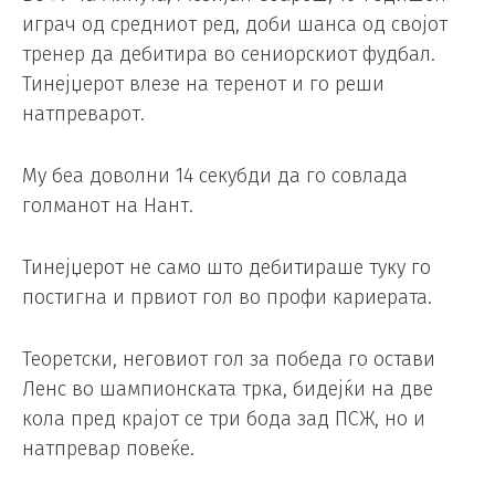
играч од средниот ред, доби шанса од својот
тренер да дебитира во сениорскиот фудбал.
Тинејџерот влезе на теренот и го реши
натпреварот.
Му беа доволни 14 секубди да го совлада
голманот на Нант.
Тинејџерот не само што дебитираше туку го
постигна и првиот гол во профи кариерата.
Теоретски, неговиот гол за победа го остави
Ленс во шампионската трка, бидејќи на две
кола пред крајот се три бода зад ПСЖ, но и
натпревар повеќе.