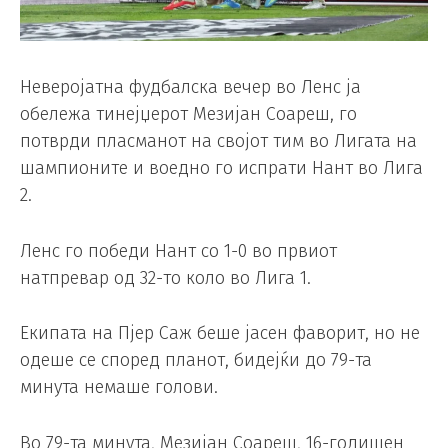
Неверојатна фудбалска вечер во Ленс ја
обележа тинејџерот Мезијан Соареш, го
потврди пласманот на својот тим во Лигата на
шампионите и воедно го испрати Нант во Лига
2.
Ленс го победи Нант со 1-0 во првиот
натпревар од 32-то коло во Лига 1.
Екипата на Пјер Саж беше јасен фаворит, но не
одеше се според планот, бидејќи до 79-та
минута немаше голови.
Во 79-та минута, Мезијан Соареш, 16-годишен