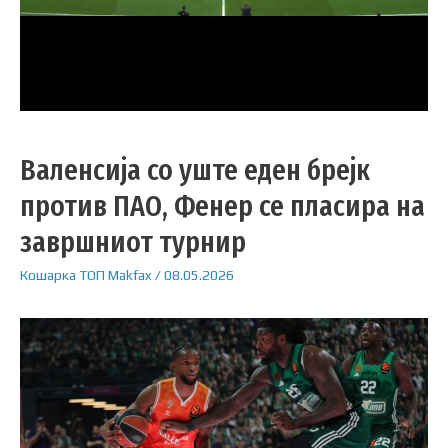
Валенсија со уште еден брејк
против ПАО, Фенер се пласира на
завршниот турнир
Кошарка
ТОП
Makfax
/
08.05.2026