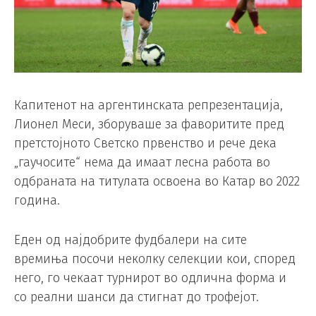
Капитенот на аргентинската репрезентација,
Лионел Меси, зборуваше за фаворитите пред
претстојното Светско првенство и рече дека
„гаучосите“ нема да имаат лесна работа во
одбраната на титулата освоена во Катар во 2022
година.
Еден од најдобрите фудбалери на сите
времиња посочи неколку селекции кои, според
него, го чекаат турнирот во одлична форма и
со реални шанси да стигнат до трофејот.