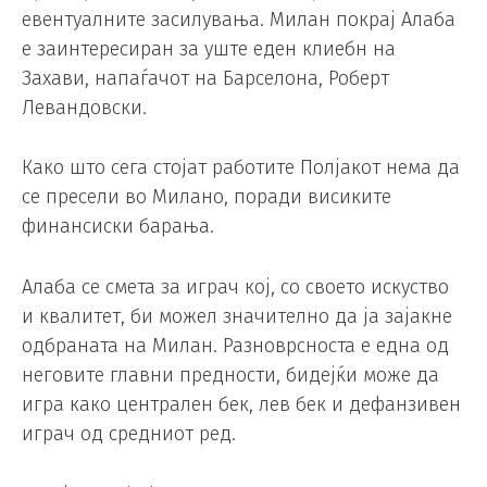
евентуалните засилувања. Милан покрај Алаба
е заинтересиран за уште еден клиебн на
Захави, напаѓачот на Барселона, Роберт
Левандовски.
Како што сега стојат работите Полјакот нема да
се пресели во Милано, поради висиките
финансиски барања.
Алаба се смета за играч кој, со своето искуство
и квалитет, би можел значително да ја зајакне
одбраната на Милан. Разноврсноста е една од
неговите главни предности, бидејќи може да
игра како централен бек, лев бек и дефанзивен
играч од средниот ред.