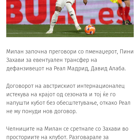
Милан започна преговори со пменаџерот, Пини
Захави за евентуален трансфер на
дефанзивецот на Реал Мадрид, Давид Алаба.
Договорот на австрискиот интернационалец
истекува на крајот од сезоната и тој ќе го
напушти кубот без обесштетување, откако Реал
не му понуди нов договор.
Челниците на Милан се сретнале со Захави во
просториите на клубот. Разговарале за