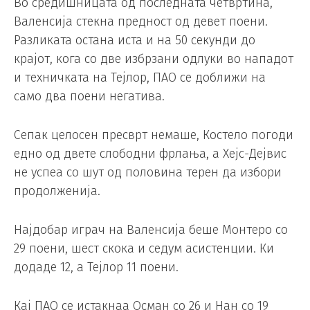
Во средишницата од последната четвртина,
Валенсија стекна предност од девет поени.
Разликата остана иста и на 50 секунди до
крајот, кога со две избрзани одлуки во нападот
и техничката на Тејлор, ПАО се доближи на
само два поени негатива.
Сепак целосен пресврт немаше, Костело погоди
едно од двете слободни фрлања, а Хејс-Дејвис
не успеа со шут од половина терен да избори
продолженија.
Најдобар играч на Валенсија беше Монтеро со
29 поени, шест скока и седум асистенции. Ки
додаде 12, а Тејлор 11 поени.
Кај ПАО се истакнаа Осман со 26 и Нан со 19