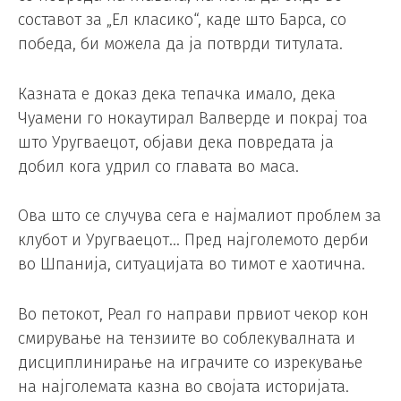
составот за „Ел класико“, каде што Барса, со
победа, би можела да ја потврди титулата.
Казната е доказ дека тепачка имало, дека
Чуамени го нокаутирал Валверде и покрај тоа
што Уругваецот, објави дека повредата ја
добил кога удрил со главата во маса.
Ова што се случува сега е најмалиот проблем за
клубот и Уругваецот… Пред најголемото дерби
во Шпанија, ситуацијата во тимот е хаотична.
Во петокот, Реал го направи првиот чекор кон
смирување на тензиите во соблекувалната и
дисциплинирање на играчите со изрекување
на најголемата казна во својата историјата.