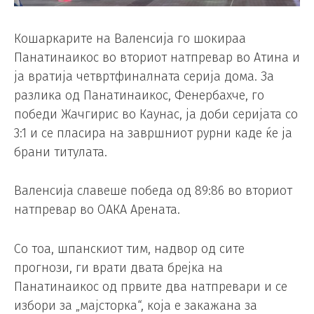
Кошаркарите на Валенсија го шокираа
Панатинаикос во вториот натпревар во Атина и
ја вратија четвртфиналната серија дома. За
разлика од Панатинаикос, Фенербахче, го
победи Жачгирис во Каунас, ја доби серијата со
3:1 и се пласира на завршниот рурни каде ќе ја
брани титулата.
Валенсија славеше победа од 89:86 во вториот
натпревар во ОАКА Арената.
Со тоа, шпанскиот тим, надвор од сите
прогнози, ги врати двата брејка на
Панатинаикос од првите два натпревари и се
избори за „мајсторка“, која е закажана за