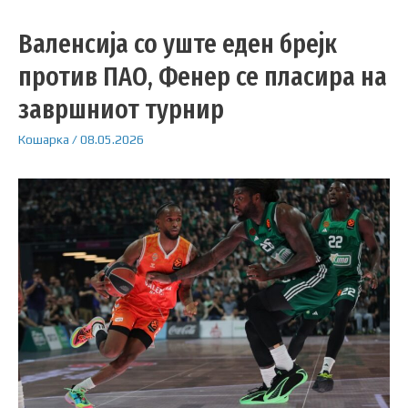
Валенсија со уште еден брејк
против ПАО, Фенер се пласира на
завршниот турнир
Кошарка
/
08.05.2026