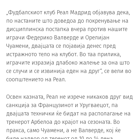
„Фудбалскиот клуб Реал Мадрид објавува дека,
по настаните што доведоа до покренување на
дисциплинска постапка вчера против нашите
играчи Федерико Валверде и Орелијан
Чуамени, двајцата се појавија денес пред
истражното тело на клубот. Во таа прилика,
играчите изразија длабоко жалење за она што
се случи и се извинија еден на друг“, се вели во
соопштението на Реал.
Освен казната, Реал не изрече никаков друг вид
санкција за Французинот и Уругваецот, па
двајцата технички ќе бидат на располагање на
тренерот Арбелоа до крајот на сезоната. Во
пракса, само Чуамени, а не Валверде, кој ќе
биде надвор од теренот од 10 до 14 дена.