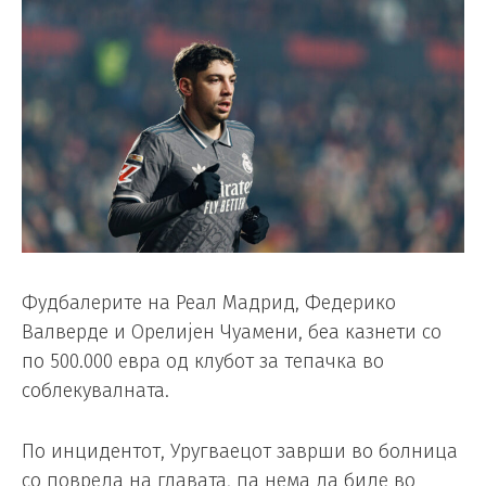
Фудбалерите на Реал Мадрид, Федерико
Валверде и Орелијен Чуамени, беа казнети со
по 500.000 евра од клубот за тепачка во
соблекувалната.
По инцидентот, Уругваецот заврши во болница
со повреда на главата, па нема да биде во