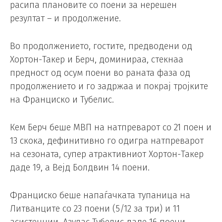
расипа плановите со поени за нерешен
резултат – и продолжение.
Во продолжението, гостите, предводени од
Хортон-Такер и Берч, доминираа, стекнаа
предност од осум поени во раната фаза од
продолжението и го задржаа и покрај тројките
на Франциско и Тубелис.
Кем Берч беше MВП на натпреварот со 21 поен и
13 скока, дефинитивно го одигра натпреварот
на сезоната, супер атрактивниот Хортон-Такер
даде 19, а Вејд Болдвин 14 поени.
Франциско беше напаѓачката тупаница на
Литванците со 23 поени (5/12 за три) и 11
асистенции, Азулас Тубелис даде 16 поени,