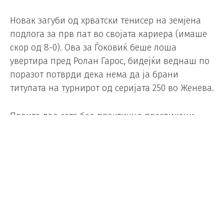
Новак загуби од хрватски тенисер на земјена
подлога за прв пат во својата кариера (имаше
скор од 8-0). Ова за Ѓоковиќ беше лоша
увертира пред Ролан Гарос, бидејќи веднаш по
поразот потврди дека нема да ја брани
титулата на турнирот од серијата 250 во Женева.
Првите два сета беа практично пресликани,
само на различни страни.
Прижмиќ го почувствува притисокот од
играњето против најголемиот на сите времиња
и влезе премногу импресиониран. Ѓоковиќ
играше колку што требаше. Не беше
брилијантен, далеку од тоа, но не беше ни лош.