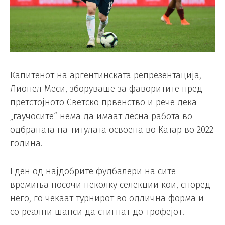
Капитенот на аргентинската репрезентација,
Лионел Меси, зборуваше за фаворитите пред
претстојното Светско првенство и рече дека
„гаучосите“ нема да имаат лесна работа во
одбраната на титулата освоена во Катар во 2022
година.
Еден од најдобрите фудбалери на сите
времиња посочи неколку селекции кои, според
него, го чекаат турнирот во одлична форма и
со реални шанси да стигнат до трофејот.