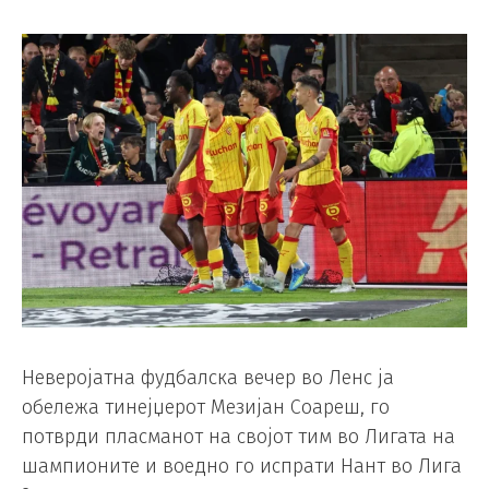
Неверојатна фудбалска вечер во Ленс ја
обележа тинејџерот Мезијан Соареш, го
потврди пласманот на својот тим во Лигата на
шампионите и воедно го испрати Нант во Лига