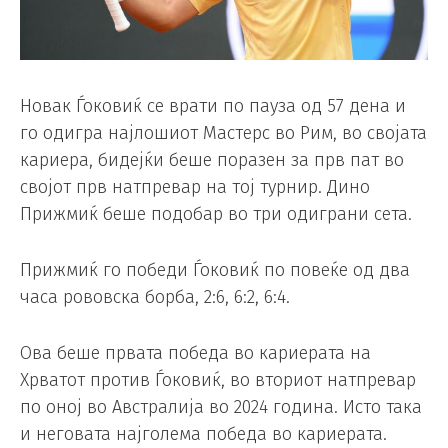
Новак Ѓоковиќ се врати по пауза од 57 дена и
го одигра најлошиот Мастерс во Рим, во својата
кариера, бидејќи беше поразен за прв пат во
својот прв натпревар на тој турнир. Дино
Прижмиќ беше подобар во три одиграни сета.
Прижмиќ го победи Ѓоковиќ по повеќе од два
часа рововска борба, 2:6, 6:2, 6:4.
Ова беше првата победа во кариерата на
Хрватот против Ѓоковиќ, во вториот натпревар
по оној во Австралија во 2024 година. Исто така
и неговата најголема победа во кариерата.