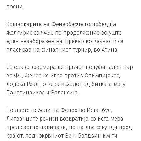
поени.
Кошаркарите на Фенербахче го победија
Жалгирис со 94:90 по продолжение во уште
еден незаборавен натпревар во Каунас и се
пласираа на финалниот турнир, во Атина.
Со ова се формираше првиот полуфинален пар
во Ф4, Фенер ќе игра против Олимпијакос,
додека Реал го чека исходот од битката меѓу
Панатинаикос и Валенсија.
По двете победи на Фенер во Истанбул,
Литванците речиси возвратија со иста мера
пред своите навивачи, но на две секунди пред
крајот, ладнокрвниот Вејн Болдвин им ги