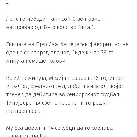
2.
Ленс го победи Нант со 1-0 во првиот
натпревар од 32-то коло во Лига 1.
Екипата на Пјер Саж беше јасен фаворит, но не
одеше се според планот, бидејќи до 79-та
минута немаше голови.
Во 79-та минута, Мезијан Соареш, 16-годишен
играч од средниот ред, доби шанса од својот
тренер да дебитира во сениорскиот фудбал.
Тинејџерот влезе на теренот и го реши
натпреварот.
Му беа доволни 14 секубди да го совлада
голманот на Нант.