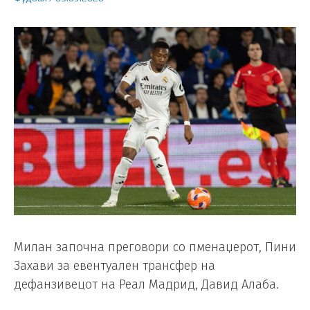
Милан започна преговори со пменаџерот, Пини
Захави за евентуален трансфер на
дефанзивецот на Реал Мадрид, Давид Алаба.