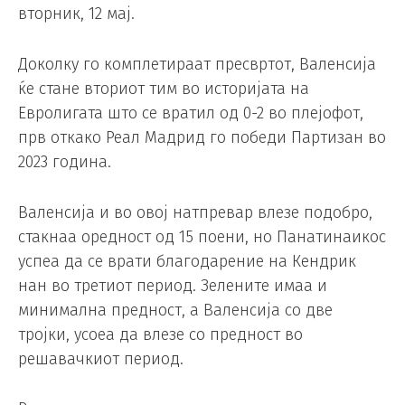
вторник, 12 мај.
Доколку го комплетираат пресвртот, Валенсија
ќе стане вториот тим во историјата на
Евролигата што се вратил од 0-2 во плејофот,
прв откако Реал Мадрид го победи Партизан во
2023 година.
Валенсија и во овој натпревар влезе подобро,
стакнаа оредност од 15 поени, но Панатинаикос
успеа да се врати благодарение на Кендрик
нан во третиот период. Зелените имаа и
минимална предност, а Валенсија со две
тројки, усоеа да влезе со предност во
решавачкиот период.