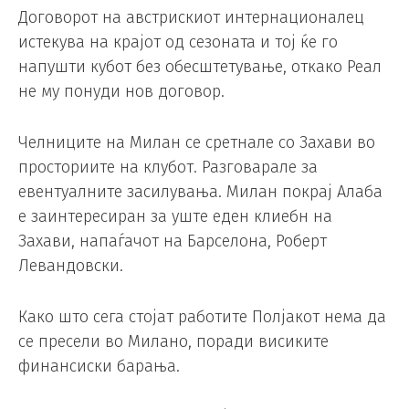
Договорот на австрискиот интернационалец
истекува на крајот од сезоната и тој ќе го
напушти кубот без обесштетување, откако Реал
не му понуди нов договор.
Челниците на Милан се сретнале со Захави во
просториите на клубот. Разговарале за
евентуалните засилувања. Милан покрај Алаба
е заинтересиран за уште еден клиебн на
Захави, напаѓачот на Барселона, Роберт
Левандовски.
Како што сега стојат работите Полјакот нема да
се пресели во Милано, поради висиките
финансиски барања.