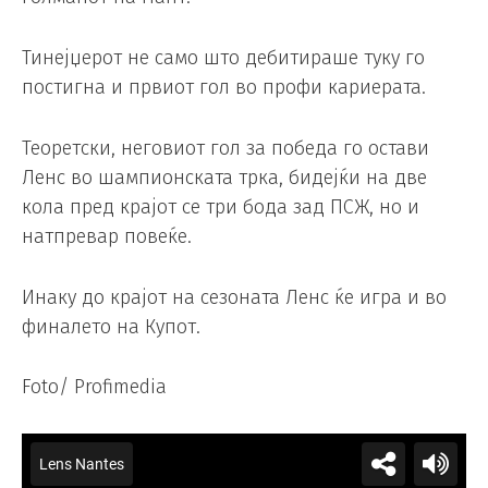
Тинејџерот не само што дебитираше туку го
постигна и првиот гол во профи кариерата.
Теоретски, неговиот гол за победа го остави
Ленс во шампионската трка, бидејќи на две
кола пред крајот се три бода зад ПСЖ, но и
натпревар повеќе.
Инаку до крајот на сезоната Ленс ќе игра и во
финалето на Купот.
Foto/ Profimedia