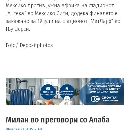
Мексико против Јужна Африка на стадионот
„Ацтека“ во Мексико Сити, додека финалето е
закажано за 19 јули на стадионот „МетЛајф“ во
Њу Џерси.
Foto/ Depositphotos
Милан во преговори со Алаба
Фудбал
/
09.05.2026