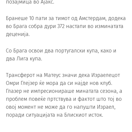
позајмица во Ајакс.
Бранеше 10 пати за тимот од Амстердам, додека
во Брага собра дури 372 настапи во изминатата
деценија.
Со Брага освои два португалски купа, како и
два Лига купа.
Трансферот на Матеус значи дека Израелецот
Омри Глејзер ќе мора да си најде нов клуб.
Глазер не импресионираше минатата сезона, а
проблем повеќе пртствува и фактот што тој во
овој момент не може да го напушти Израел,
поради ситуацијата на Блискиот исток.