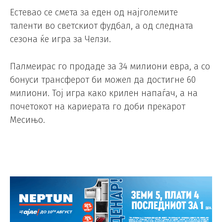
Естевао се смета за еден од најголемите
таленти во светскиот фудбал, а од следната
сезона ќе игра за Челзи.
Палмеирас го продаде за 34 милиони евра, а со
бонуси трансферот би можел да достигне 60
милиони. Тој игра како крилен напаѓач, а на
почетокот на кариерата го доби прекарот
Месињо.