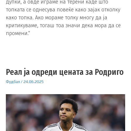
дупки, а овде играме на терени каде што
топката се однесува повеќе како зајак отколку
како топка. Ако мораме толку многу да ја
критикуваме, тогаш тоа значи дека мора да се
промени.“
Реал ја одреди цената за Родриго
Фудбал
/
24.06.2025