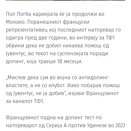
Пол Погба кариерата ќе ја продолжи во
Монако. Поранешниот француски
репрезентативец кој последниот натпревар го
одигра пред две години, во интервју за ТФ1
обвини дека не добил никаква помош од
Јувентус, во текот на суспензијата поради
допинг, која траеше 18 месеци.
„Мислев дека сум во војна со антидопинг
властите, а не со клубот. Иако побарав помош
од Јувентус, не ја добив“, изјави Французинот
за каналот TФ1.
Французинот падна на допинг тест по
натпреварот од Серија А против Удинезе во 2023