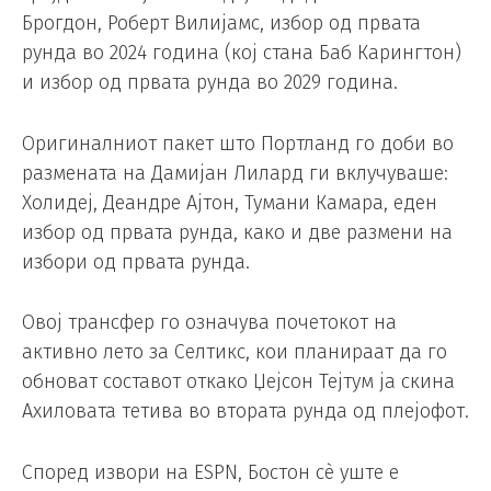
Брогдон, Роберт Вилијамс, избор од првата
рунда во 2024 година (кој стана Баб Карингтон)
и избор од првата рунда во 2029 година.
Оригиналниот пакет што Портланд го доби во
размената на Дамијан Лилард ги вклучуваше:
Холидеј, Деандре Ајтон, Тумани Камара, еден
избор од првата рунда, како и две размени на
избори од првата рунда.
Овој трансфер го означува почетокот на
активно лето за Селтикс, кои планираат да го
обноват составот откако Џејсон Тејтум ја скина
Ахиловата тетива во втората рунда од плејофот.
Според извори на ESPN, Бостон сè уште е