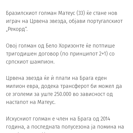
Бразилскиот голман Матеус (33) ќе стане нов
играч на Црвена звезда, објави португалскиот
„Рекорд“.
Овој голман од Бело Хоризонте ќе потпише
тригодишен договор (по принципот 2+1) со
српскиот шампион.
Црвена звезда ќе ѝ плати на Брага еден
милион евра, додека трансферот би можел да
се зголеми за уште 250.000 во зависност од
настапот на Матеус.
Искусниот голман е член на Брага од 2014
година, а последната полусезона ја помина на