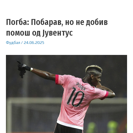
Погба: Побарав, но не добив
помош од Јувентус
Фудбал
/
24.06.2025