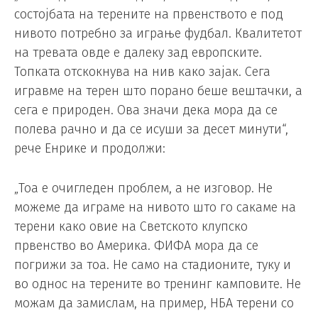
состојбата на терените на првенството е под
нивото потребно за играње фудбал. Квалитетот
на тревата овде е далеку зад европските.
Топката отскокнува на нив како зајак. Сега
игравме на терен што порано беше вештачки, а
сега е природен. Ова значи дека мора да се
полева рачно и да се исуши за десет минути“,
рече Енрике и продолжи:
„Тоа е очигледен проблем, а не изговор. Не
можеме да играме на нивото што го сакаме на
терени како овие на Светското клупско
првенство во Америка. ФИФА мора да се
погрижи за тоа. Не само на стадионите, туку и
во однос на терените во тренинг камповите. Не
можам да замислам, на пример, НБА терени со