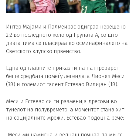
Интер Мајами и Палмеирас одиграа нерешено
2:2 во последното коло од Групата А, со што
двата тима се пласираа во осминафиналето на
Светското клупско првенство.
Една од главните приказни на натпреварот
беше средбата помеѓу легендата Лионел Меси
(38) и големиот талент Естевао Вилијан (18).
Меси и Естевао си ги разменија дресови во
тунелот на полувремето, а моментот стана хит
на социјалните мрежи. Естевао подоцна рече:
„Меси ми намигна и веднаш почнаа да ми се