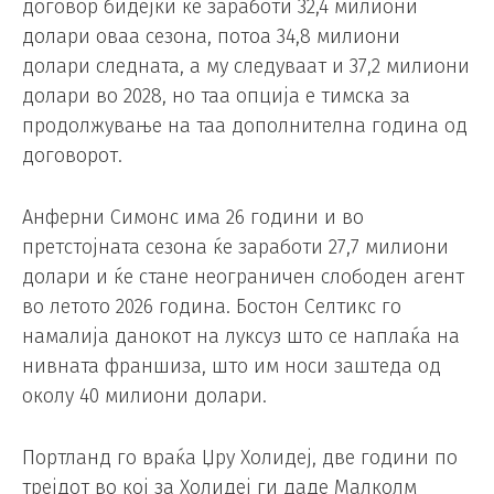
договор бидејќи ќе заработи 32,4 милиони
долари оваа сезона, потоа 34,8 милиони
долари следната, а му следуваат и 37,2 милиони
долари во 2028, но таа опција е тимска за
продолжување на таа дополнителна година од
договорот.
Анферни Симонс има 26 години и во
претстојната сезона ќе заработи 27,7 милиони
долари и ќе стане неограничен слободен агент
во летото 2026 година. Бостон Селтикс го
намалија данокот на луксуз што се наплаќа на
нивната франшиза, што им носи заштеда од
околу 40 милиони долари.
Портланд го враќа Џру Холидеј, две години по
трејдот во кој за Холидеј ги даде Малколм