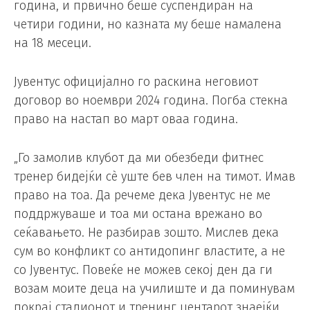
година, и првично беше суспендиран на
четири години, но казната му беше намалена
на 18 месеци.
Јувентус официјално го раскина неговиот
договор во ноември 2024 година. Погба стекна
право на настап во март оваа година.
„Го замолив клубот да ми обезбеди фитнес
тренер бидејќи сè уште бев член на тимот. Имав
право на тоа. Да речеме дека Јувентус не ме
поддржуваше и тоа ми остана врежано во
сеќавањето. Не разбирав зошто. Мислев дека
сум во конфликт со антидопинг властите, а не
со Јувентус. Повеќе не можев секој ден да ги
возам моите деца на училиште и да поминувам
покрај стадионот и тренинг центарот знаејќи