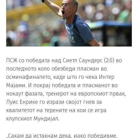
ПСЖ со победата над Сиетл Саундерс (2:0) во
последното коло обезбеди пласман во
осминафиналето, каде што го чека Интер
Мајами. И покрај победата и пласманот во
нокаут фазата, тренерот на европскиот првак,
Луис Енрике го изрази својот гнев за
квалитетот на терените на кои се игра
клупскиот Мундијал.
„Сакам да истакнам дека, иако победивме,