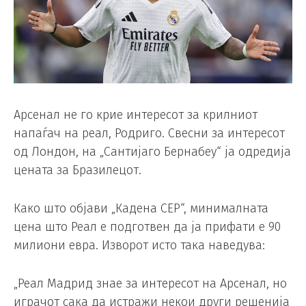
Арсенал не го крие интересот за крилниот
напаѓач на реал, Родриго. Свесни за интересот
од Лондон, на „Сантијаго Бернабеу“ ја одредија
цената за Бразилецот.
Како што објави „Кадена СЕР“, минималната
цена што Реал е подготвен да ја прифати е 90
милиони евра. Изворот исто така наведува:
„Реал Мадрид знае за интересот на Арсенал, но
играчот сака да истражи некои други решенија