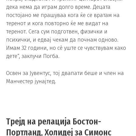
дека нема да играм долго време. Децата
постојано ме прашуваа кога ќе се вратам на
теренот и кога повторно ќе ме видат на
теренот. Сега сум подготвен, физички и
психички, и едвај чекам да почнам одново.
Имам 32 години, но сè уште се чувствувам како
дете“, заклучи Погба.
Освен за Јувентус, тој двапати беше и член на
Манчестер јунајтед.
Трејд на релација Бостон-
Портланд, Холидеј за Симонс