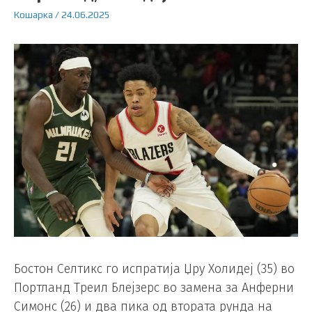
Кошарка
/
24.06.2025
Бостон Селтикс го испратија Џру Холидеј (35) во
Портланд Треил Блејзерс во замена за Анферни
Симонс (26) и два пика од втората рунда на