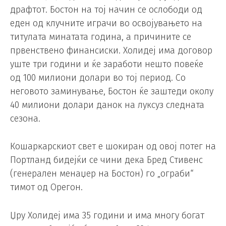
драфтот. Бостон на тој начин се ослободи од
еден од клучните играчи во освојувањето на
титулата минатата година, а причините се
првенствено финансиски. Холидеј има договор
уште три години и ќе заработи нешто повеќе
од 100 милиони долари во тој период. Со
неговото заминување, Бостон ќе заштеди околу
40 милиони долари данок на луксуз следната
сезона.
Кошаркарскиот свет е шокиран од овој потег на
Портланд бидејќи се чини дека Бред Стивенс
(генерален менаџер на Бостон) го „ограби“
тимот од Орегон.
Џру Холидеј има 35 години и има многу богат