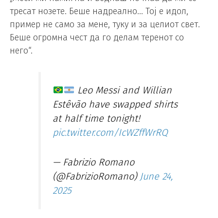
тресат нозете. Беше надреално… Тој е идол,
пример не само за мене, туку и за целиот свет.
Беше огромна чест да го делам теренот со
него“.
Leo Messi and Willian
Estêvão have swapped shirts
at half time tonight!
pic.twitter.com/IcWZffWrRQ
— Fabrizio Romano
(@FabrizioRomano)
June 24,
2025