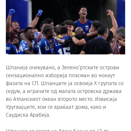
Шпанија очекувано, а Зелено’ртските острови
сензационално изборија пласман во нокаут
фазата на СП. Шпанците ја освоија Х групата со
седум, а играчите од малата островска држава
во Атланскиот океан второто место. Извисија
Уругвајците, кои се враќаат дома, како и
Саудиска Арабија.