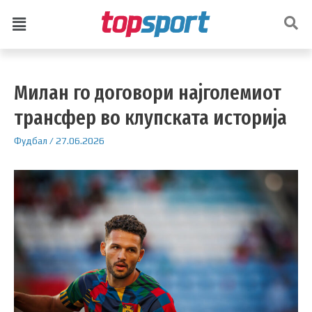
Милан го договори најголемиот
трансфер во клупската историја
Фудбал
/
27.06.2026