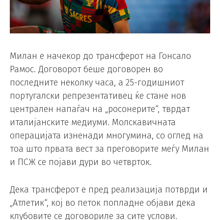
Милан е начекор до трансферот на Гонсало
Рамос. Договорот беше договорен во
последните неколку часа, а 25-годишниот
португалски репрезентативец ќе стане нов
централен напаѓач на „росонерите“, тврдат
италијанските медиуми. Молскавичната
операцијата изненади многумина, со оглед на
тоа што првата вест за преговорите меѓу Милан
и ПСЖ се појави дури во четврток.
Дека трансферот е пред реализација потврди и
„Атлетик“, кој во петок попладне објави дека
клубовите се договориле за сите услови.