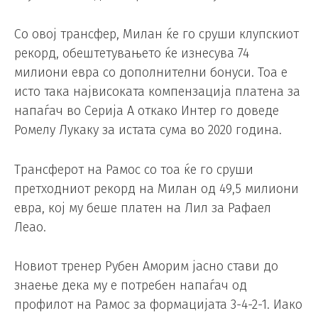
Со овој трансфер, Милан ќе го сруши клупскиот
рекорд, обештетувањето ќе изнесува 74
милиони евра со дополнителни бонуси. Тоа е
исто така највисоката компензација платена за
напаѓач во Серија А откако Интер го доведе
Ромелу Лукаку за истата сума во 2020 година.
Трансферот на Рамос со тоа ќе го сруши
претходниот рекорд на Милан од 49,5 милиони
евра, кој му беше платен на Лил за Рафаел
Леао.
Новиот тренер Рубен Аморим јасно стави до
знаење дека му е потребен напаѓач од
профилот на Рамос за формацијата 3-4-2-1. Иако