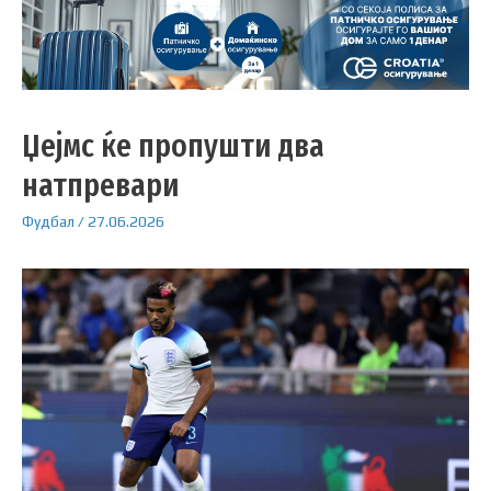
Џејмс ќе пропушти два
натпревари
Фудбал
/
27.06.2026