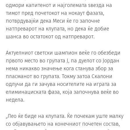
одмори капитенот и најголемата ѕвезда на
тимот пред почетокот на нокаут фазата,
потврдувајќи дека Меси ќе го започне
натпреварот на клупата, но дека ќе добие
шанса во остатокот од натпреварот.
Актуелниот светски шампион веќе го обезбеди
првото место во групата Ј, па дуелот со Јордан
нема никакво значење кога станува збор за
пласманот во групата. Токму затоа Скалони
одлучи да ги зачува носителите на играта за
елиминациската фаза, која започнува веќе во
недела.
„Лео ќе биде на клупата. Ќе почекам уште малку
со објавувањето на конечниот почетен состав,