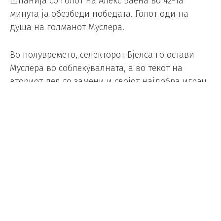
Шпанија со голот на Алекс Баена во 42-та
минута ја обезбеди победата. Голот оди на
душа на голманот Муслера.
Во полувремето, селекторот Бјелса го остави
Муслера во соблекувалната, а во текот на
вториот дел го замени и својот најдобра играч
Федерико Валверде.
Шпанија беше подобра во остатокот од
натпреварот, а на крајот – во напната
завршница – сепак успеа да го зачува
триумфот.
Натпреварот беше обележан и со сериозна
повреда на репрезентативецот на Уругвај,
Мануел Угарте.