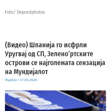
Foto/ Depositphotos
(Видео) Шпанија го исфрли
Уругвај од СП, Зелено’ртските
острови се најголемата сензација
на Мундијалот
Фудбал
/
27.06.2026