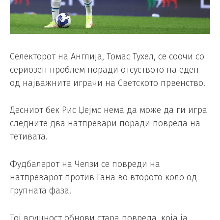
Селекторот на Англија, Томас Тухел, се соочи со
сериозен проблем поради отсуството на еден
од најважните играчи на Светското првенство.
Десниот бек Рис Џејмс нема да може да ги игра
следните два натпревари поради повреда на
тетивата.
Фудбалерот на Челзи се повреди на
натпреварот против Гана во второто коло од
групната фаза.
Тој всушност обнови стара повреда, која ја