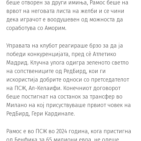
беше отворен за други имиња, Рамос беше на
врвот на неговата листа на желби и се чини
дека играчот е воодушевен од можноста да
соработува со Аморим.
Управата на клубот реагираше брзо за да ја
победи конкуренцијата, пред сè Атлетико
Мадрид. Клучна улога одигра зеленото светло
на сопствениците од РедБирд, кои ги
искористија добрите односи со претседателот
на ПСЖ, Ал-Келаифи. Конечниот договорот
беше постигнат на состанок за трансфер во
Милано на кој присуствуваше првиот човек на
РедБирд, Гери Кардинале.
Рамос е во ПСЖ во 2024 година, кога пристигна
од Бенфика за 65 милиони евра, не одеше