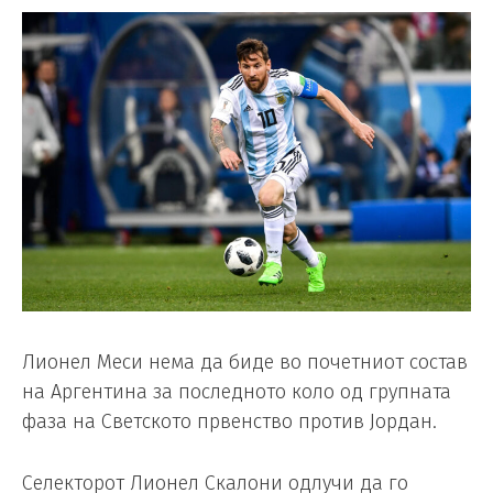
Лионел Меси нема да биде во почетниот состав
на Аргентина за последното коло од групната
фаза на Светското првенство против Јордан.
Селекторот Лионел Скалони одлучи да го