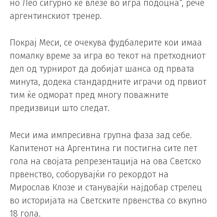
но Лео сигурно ќе влезе во игра подоцна“, рече
аргентинскиот тренер.
Покрај Меси, се очекува фудбалерите кои имаа
помалку време за игра во текот на претходниот
дел од турнирот да добијат шанса од првата
минута, додека стандардните играчи од првиот
тим ќе одморат пред многу поважните
предизвици што следат.
Меси има импресивна групна фаза зад себе.
Капитенот на Аргентина ги постигна сите пет
гола на својата репрезентација на ова Светско
првенство, соборувајќи го рекордот на
Мирослав Клозе и станувајќи најдобар стрелец
во историјата на Светските првенства со вкупно
18 гола.