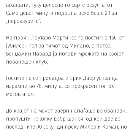
возврати, туку целосно го сврте резултатот.
Само девет минути подоцна веќе беше 2:1 за
„нероаѕурите“.
Најпрвин Лаутаро Мартинез го постигна 150-от
јубилеен гол за тимот од Милано, а потоа
Бенџамин Павард ја погоди мрежата на својот
поранешен клуб.
Гостите не се предадоа и Ерик Даер успеа да
израмни во 76. минута, со прекрасен гол од
мртов агол.
До крајот на мечот Баерн напаѓаше во бранови,
пропушти неколку добр шанси, од кои две во
последните 90 секунди преку Милер и Коман, но