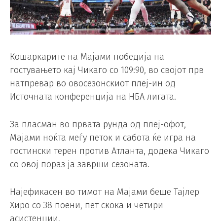
Кошаркарите на Мајами победија на
гостувањето кај Чикаго со 109:90, во својот прв
натпревар во овосезонскиот плеј-ин од
Источната конференција на НБА лигата.
За пласман во првата рунда од плеј-офот,
Мајами ноќта меѓу петок и сабота ќе игра на
гостински терен против Атланта, додека Чикаго
со овој пораз ја заврши сезоната.
Најефикасен во тимот на Мајами беше Тајлер
Хиро со 38 поени, пет скока и четири
асистенции.