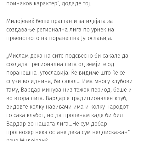
поинаков карактер“, додаде тој.
Милојевиќ беше прашан и за идејата за
создавање регионална лига по урнек на
првенството на поранешна Југославија.
„Мислам дека на сите подсвесно би сакале да
создадат регионална лига од земјите од
поранешна Југославија. Ќе видиме што ќе се
случи во иднина, би сакал… Има многу клубови
таму, Вардар минува низ тежок период, беше и
во втора лига. Вардар е традиционален клуб,
видовте колку навивачи има и колку народот
го сака клубот, но да проценам каде би бил
Вардар во нашата лига…Не сум добар
прогнозер нека остане дека сум недоискажан“,
рече Милојевиќ.