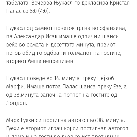
табелата. Вечерва Њукасл го декласира Кристал
Палас со 5:0 (4:0).
Њукасл од самиот почеток тргна во офанзива,
па Александар Исак имаше одлични шанси
веќе во осмата и десеттата минута, првиот
негов обид го одбрани голманот на гостите,
вториот беше непрецизен.
Њукасл поведе во 14. минута преку Џејкоб
Марфи. Имаше потоа Палас шанса преку Езе, а
од 38.минута започна потпот на гостите од
Лондон.
Марк Гуехи си постигна автогол во 38. минута.
Гуехи е вториот играч кој си постигнал автогол
и дома и на гости во дуел со ист противник.