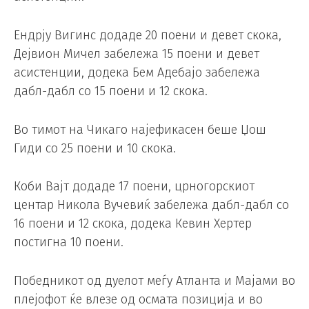
Ендрју Вигинс додаде 20 поени и девет скока,
Дејвион Мичел забележа 15 поени и девет
асистенции, додека Бем Адебајо забележа
дабл-дабл со 15 поени и 12 скока.
Во тимот на Чикаго најефикасен беше Џош
Гиди со 25 поени и 10 скока.
Коби Вајт додаде 17 поени, црногорскиот
центар Никола Вучевиќ забележа дабл-дабл со
16 поени и 12 скока, додека Кевин Хертер
постигна 10 поени.
Победникот од дуелот меѓу Атланта и Мајами во
плејофот ќе влезе од осмата позиција и во