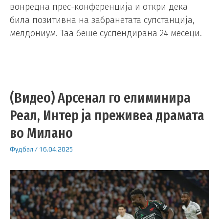
вонредна прес-конференција и откри дека
била позитивна на забранетата супстанција,
мелдониум. Таа беше суспендирана 24 месеци.
(Видео) Арсенал го елиминира
Реал, Интер ја преживеа драмата
во Милано
Фудбал
/
16.04.2025