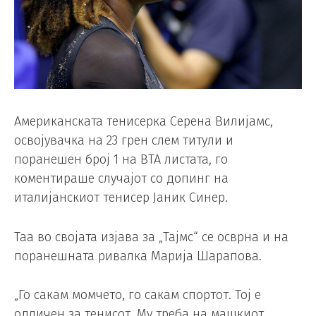
Американската тенисерка Серена Вилијамс,
освојувачка на 23 грен слем титули и
поранешен број 1 на ВТА листата, го
коментираше случајот со допинг на
италијанскиот тенисер Јаник Синер.
Таа во својата изјава за „Тајмс“ се осврна и на
поранешната ривалка Марија Шарапова.
„Го сакам момчето, го сакам спортот. Тој е
одличен за тенисот. Му треба на машкиот