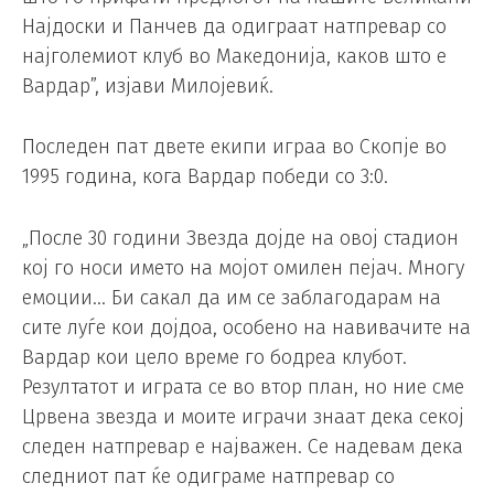
Најдоски и Панчев да одиграат натпревар со
најголемиот клуб во Македонија, каков што е
Вардар”, изјави Милојевиќ.
Последен пат двете екипи играа во Скопје во
1995 година, кога Вардар победи со 3:0.
„После 30 години Звезда дојде на овој стадион
кој го носи името на мојот омилен пејач. Многу
емоции… Би сакал да им се заблагодарам на
сите луѓе кои дојдоа, особено на навивачите на
Вардар кои цело време го бодреа клубот.
Резултатот и играта се во втор план, но ние сме
Црвена звезда и моите играчи знаат дека секој
следен натпревар е најважен. Се надевам дека
следниот пат ќе одиграме натпревар со