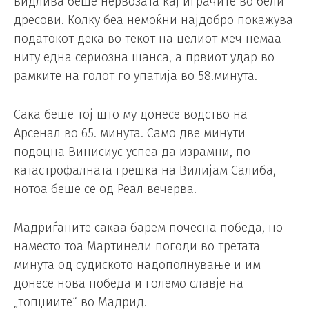
видлива беше нервозата кај играчите во бели
дресови. Колку беа немоќни најдобро покажува
податокот дека во текот на целиот меч немаа
ниту една сериозна шанса, а првиот удар во
рамките на голот го упатија во 58.минута.
Сака беше тој што му донесе водство на
Арсенал во 65. минута. Само две минути
подоцна Винисиус успеа да израмни, по
катастрофалната грешка на Вилијам Салиба,
нотоа беше се од Реал вечерва.
Мадриѓаните сакаа барем почесна победа, но
наместо тоа Мартинели погоди во третата
минута од судиското надополнување и им
донесе нова победа и големо славје на
„топџиите“ во Мадрид.