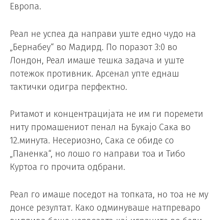
Европа.
Реал не успеа да направи уште едно чудо на
„Бернабеу“ во Мадирд. По поразот 3:0 во
Лондон, Реал имаше тешка задача и уште
потежок противник. Арсенал упте еднаш
тактички одигра перфектно.
Ритамот и концентрацијата не им ги поремети
ниту промашениот пенал на Букајо Сака во
12.минута. Несериозно, Сака се обиде со
„Паненка“, но лошо го направи тоа и Тибо
Куртоа го прочита одбрани.
Реал го имаше поседот на топката, но тоа не му
донсе резултат. Како одминуваше натпреваро