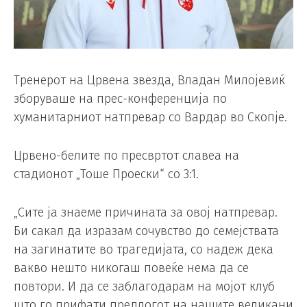
Тренерот на Црвена звезда, Владан Милојевиќ
зборуваше на прес-конференција по
хуманитарниот натпревар со Вардар во Скопје.
Црвено-белите по пресвртот славеа на
стадионот „Тоше Проески“ со 3:1.
„Сите ја знаеме причината за овој натпревар.
Би сакал да изразам сочувство до семејствата
на загинатите во трагедијата, со надеж дека
вакво нешто никогаш повеќе нема да се
повтори. И да се заблагодарам на мојот клуб
што го прифати предлогот на нашите великани