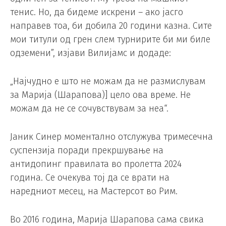
тенис. Но, да бидеме искрени – ако јасго
направев тоа, би добила 20 години казна. Сите
мои титули од грен слем турнирите би ми биле
одземени”, изјави Вилијамс и додаде:
„Најчудно е што не можам да не размислувам
за Марија (Шарапова)] цело ова време. Не
можам да не се сочувствувам за неа“.
Јаник Синер моментално отслужува тримесечна
суспензија поради прекршување на
антидопинг правилата во пролетта 2024
година. Се очекува тој да се врати на
наредниот месец, на Мастерсот во Рим.
Во 2016 година, Марија Шарапова сама свика