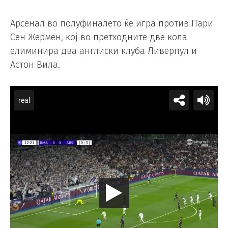
Арсенал во полуфиналето ќе игра против Пари
Сен Жермен, кој во претходните две кола
елиминира два англиски клуба Ливерпул и
Астон Вила.