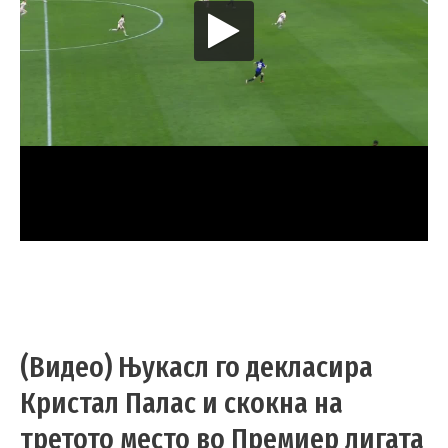
(Видео) Њукасл го декласира
Кристал Палас и скокна на
третото место во Премиер лигата