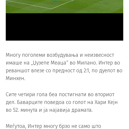
Многу поголеми возбудувања и неизвесност
имаше на „Џузепе Меаца“ во Милано. Интер во
реваншот влезе со предност од 2:1, по дуелот во
Минхен.
Сите четири гола беа постигнати во вториот
дел. Баварците поведоа со голот на Хари Кејн
во 52. минута и ја најавија драмата.
Меѓутоа, Интер многу брзо не само што