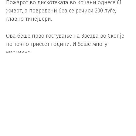
Пожарот во дискотеката во Кочани однесе 61
живот, а повредени беа се речиси 200 луѓе,
главно тинејџери.
Ова беше прво гостување на Звезда во Скопје
по точно триесет години. И беше многу
емотивно.