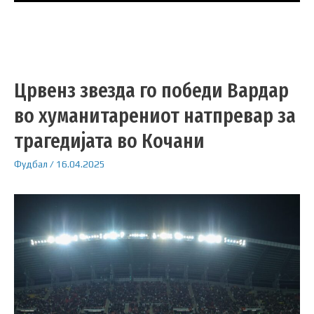
Црвенз звезда го победи Вардар
во хуманитарениот натпревар за
трагедијата во Кочани
Фудбал
/
16.04.2025