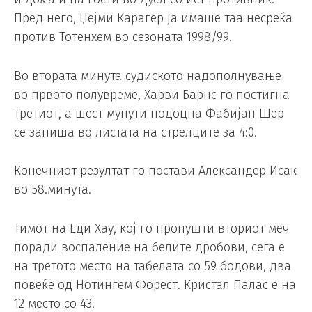
Пред него, Џејми Карагер ја имаше таа несреќа
против Тотенхем во сезоната 1998/99.
Во втората минута судиското надополнување
во првото полувреме, Харви Барнс го постигна
третиот, а шест мунути подоцна Фабијан Шер
се запиша во листата на стрелците за 4:0.
Конечниот резултат го постави Александер Исак
во 58.минута.
Тимот на Еди Хау, кој го пропушти вториот меч
поради воспаление на белите дробови, сега е
на третото место на табелата со 59 бодови, два
повеќе од Нотингем Форест. Кристал Палас е на
12 место со 43.