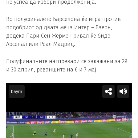
не успеа да избори продолженија.
Во полуфиналето Барселона ќе игра против
подобриот од двата меча Интер – Баерн,
додека Пари Сен Жермен ривал ќе биде
Арсенал или Реал Мадрид.
Полуфиналните натпревари се закажани за 29
и 30 април, реваншите на 6 и 7 мај.