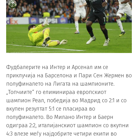
Фудбалерите на Интер и Арсенал им се
приклучија на Барселона и Пари Сен Жермен во
полуфиналето на Лигата на шампионите.
„Топчиите“ го елиминираа европскиот
шампион Реал, победија во Мадрид со 2:1 и со
вкупен резултат 5:1 се пласираа во
полуфиналето. Во Милано Интер и Баерн
одиграа 2:2, италијанскиот шампион со вкупни
4:3 влезе меѓу најдобрите четири екипи во