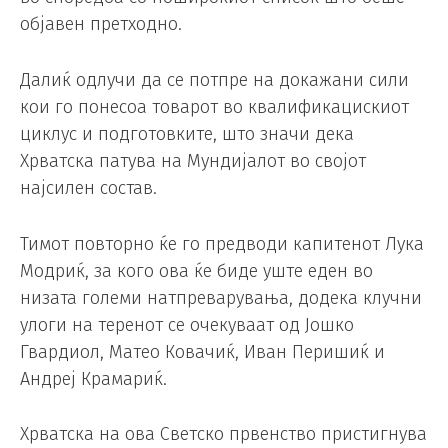
објавен претходно.
Далиќ одлучи да се потпре на докажани сили
кои го понесоа товарот во квалификацискиот
циклус и подготовките, што значи дека
Хрватска патува на Мундијалот во својот
најсилен состав.
Тимот повторно ќе го предводи капитенот Лука
Модриќ, за кого ова ќе биде уште еден во
низата големи натпреварувања, додека клучни
улоги на теренот се очекуваат од Јошко
Гвардиол, Матео Ковачиќ, Иван Перишиќ и
Андреј Крамариќ.
Хрватска на ова Светско првенство пристигнува