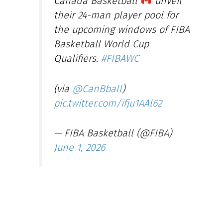
Canada Basketball
unveil
their 24-man player pool for
the upcoming windows of FIBA
Basketball World Cup
Qualifiers.
#FIBAWC
(via
@CanBball
)
pic.twitter.com/ifju1AAl62
— FIBA Basketball (@FIBA)
June 1, 2026