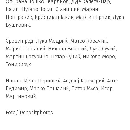
Одбрана: Јошко Гвардиол, Дује Ќалета-Цар,
Јосип Шутало, Јосип Станишиќ, Марин
Понграчиќ, Кристијан Јакиќ, Мартин Ерлиќ, Лука
Вушковиќ.
Среден ред: Лука Модриќ, Матео Ковачиќ,
Марио Пашалиќ, Никола Влашиќ, Лука Сучиќ,
Мартин Батурина, Петар Сучиќ, Никола Моро,
Тони Фрук.
Напад: Иван Перишиќ, Андреј Крамариќ, Анте
Будимир, Марко Пашалиќ, Петар Муса, Игор
Мартиновиќ.
Foto/ Depositphotos