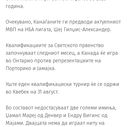
година.
Очекувано, Канаѓаните ги предводи актуелниот
МВП на НБА лигата, Шеј Гилџис-Александер.
Квалификациите за Светското првенство
започнуваат следниот месец, а Канада ќе игра
во Онтарио против репрезентациите на
Порторико и Јамајка.
Уште еден квалификациски турнир ќе се одржи
во Квебек на 31 август.
Во составот недостасуваат две големи имиња,
Џамал ​​Мареј од Денвер и Ендру Вигинс од
Мајами. Двајцата нема да играат ниту на