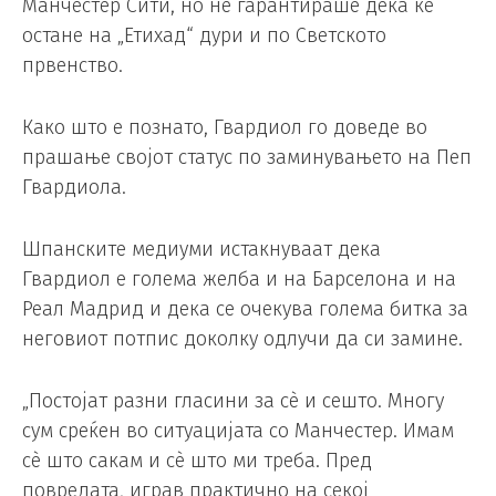
Манчестер Сити, но не гарантираше дека ќе
остане на „Етихад“ дури и по Светското
првенство.
Како што е познато, Гвардиол го доведе во
прашање својот статус по заминувањето на Пеп
Гвардиола.
Шпанските медиуми истакнуваат дека
Гвардиол е голема желба и на Барселона и на
Реал Мадрид и дека се очекува голема битка за
неговиот потпис доколку одлучи да си замине.
„Постојат разни гласини за сè и сешто. Многу
сум среќен во ситуацијата со Манчестер. Имам
сè што сакам и сè што ми треба. Пред
повредата, играв практично на секој