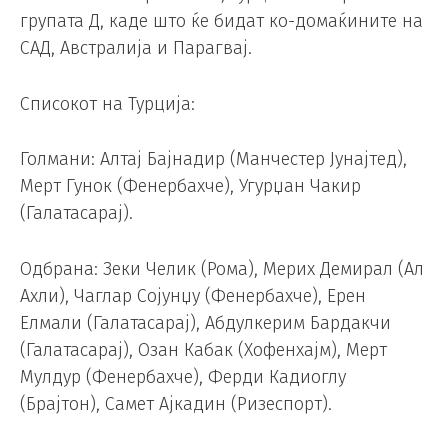
групата Д, каде што ќе бидат ко-домаќините на
САД, Австралија и Парагвај.
Списокот на Турција:
Голмани: Алтај Бајнадир (Манчестер Јунајтед),
Мерт Гунок (Фенербахче), Угурџан Чакир
(Галатасарај).
Одбрана: Зеки Челик (Рома), Мерих Демирал (Ал
Ахли), Чаглар Сојунџу (Фенербахче), Ерен
Елмали (Галатасарај), Абдулкерим Бардакчи
(Галатасарај), Озан Кабак (Хофенхајм), Мерт
Мулдур (Фенербахче), Ферди Кадиоглу
(Брајтон), Самет Ајкадин (Ризеспорт).