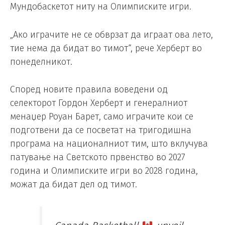
Мундобаскетот ниту на Олимписките игри.
„Ако играчите не се обврзат да играат ова лето,
тие нема да бидат во тимот“, рече Херберт во
понеделникот.
Според новите правила воведени од
селекторот Гордон Херберт и генералниот
менаџер Роуан Барет, само играчите кои се
подготвени да се посветат на тригодишна
програма на националниот тим, што вклучува
патување на Светското првенство во 2027
година и Олимписките игри во 2028 година,
можат да бидат дел од тимот.