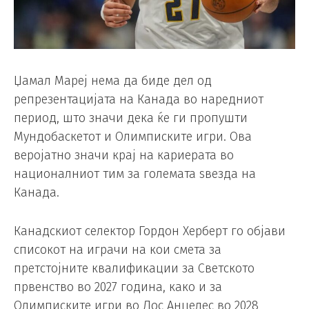
Џамал ​​Мареј нема да биде дел од
репрезентацијата на Канада во наредниот
период, што значи дека ќе ги пропушти
Мундобаскетот и Олимписките игри. Ова
веројатно значи крај на кариерата во
националниот тим за големата ѕвезда на
Канада.
Канадскиот селектор Гордон Херберт го објави
списокот на играчи на кои смета за
претстојните квалификации за Светското
првенство во 2027 година, како и за
Олимписките игри во Лос Анџелес во 2028