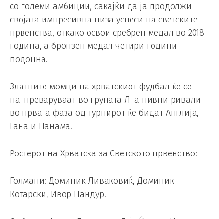
со големи амбиции, сакајќи да ја продолжи
својата импресивна низа успеси на светските
првенства, откако освои сребрен медал во 2018
година, а бронзен медал четири години
подоцна.
Златните момци на хрватскиот фудбал ќе се
натпреваруваат во групата Л, а нивни ривали
во првата фаза од турнирот ќе бидат Англија,
Гана и Панама.
Ростерот на Хрватска за Светското првенство:
Голмани: Доминик Ливаковиќ, Доминик
Котарски, Ивор Пандур.