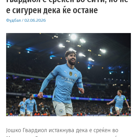
е сигурен дека ќе остане
Фудбал
/
02.06.2026
Јошко Гвардиол истакнува дека е среќен во