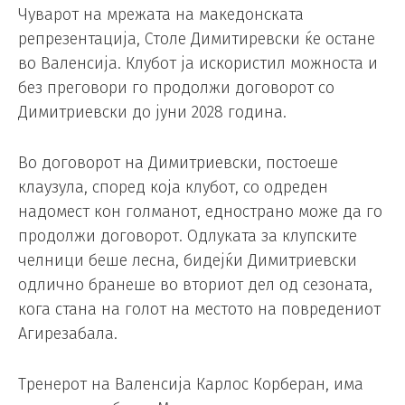
Чуварот на мрежата на македонската
репрезентација, Столе Димитиревски ќе остане
во Валенсија. Клубот ја искористил можноста и
без преговори го продолжи договорот со
Димитриевски до јуни 2028 година.
Во договорот на Димитриевски, постоеше
клаузула, според која клубот, со одреден
надомест кон голманот, еднострано може да го
продолжи договорот. Одлуката за клупските
челници беше лесна, бидејќи Димитриевски
одлично бранеше во вториот дел од сезоната,
кога стана на голот на местото на повредениот
Агирезабала.
Тренерот на Валенсија Карлос Корберан, има