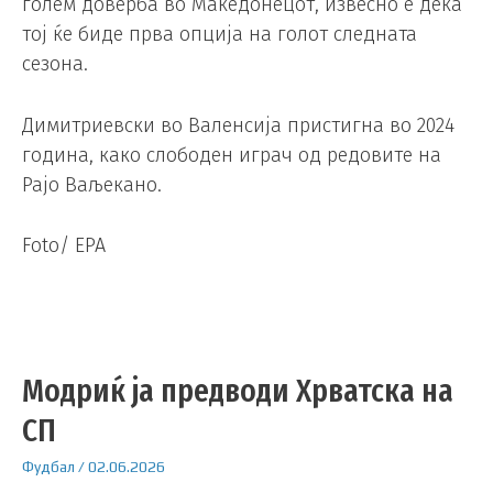
голем доверба во Македонецот, извесно е дека
тој ќе биде прва опција на голот следната
сезона.
Димитриевски во Валенсија пристигна во 2024
година, како слободен играч од редовите на
Рајо Ваљекано.
Foto/ EPA
Модриќ ја предводи Хрватска на
СП
Фудбал
/
02.06.2026