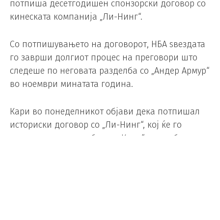
потпиша десетгодишен спонзорски договор со
кинеската компанија „Ли-Нинг“.
Со потпишувањето на договорот, НБА ѕвездата
го заврши долгиот процес на преговори што
следеше по неговата разделба со „Андер Армур“
во ноември минатата година.
Кари во понеделникот објави дека потпишал
историски договор со „Ли-Нинг“, кој ќе го
прошири неговиот бренд „Кари“ на глобалниот
пазар.
Соработката ќе вклучува кошаркарска опрема,
спортска и облека за животен стил, можност
Кари да потпишува договори со други машки и
женски спортисти под неговиот бренд, како и