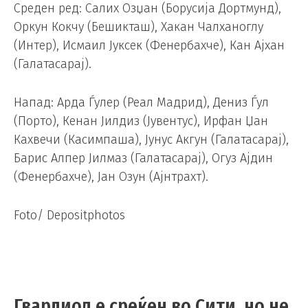
Среден ред: Салих Озџан (Борусија Дортмунд),
Оркун Кокчу (Бешикташ), Хакан Чалханоглу
(Интер), Исмаил Јуксек (Фенербахче), Кан Ајхан
(Галатасарај).
Напад: Арда Ѓулер (Реал Мадрид), Дениз Ѓул
(Порто), Кенан Јилдиз (Јувентус), Ирфан Џан
Кахвечи (Касимпаша), Јунус Акгун (Галатасарај),
Барис Алпер Јилмаз (Галатасарај), Огуз Ајдин
(Фенербахче), Јан Озун (Ајнтрахт).
Foto/ Depositphotos
Гвардиол е среќен во Сити, но не