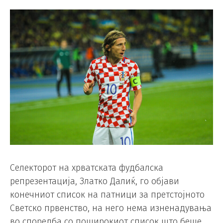
Селекторот на хрватската фудбалска
репрезентација, Златко Далиќ, го објави
конечниот список на патници за претстојното
Светско првенство, на него нема изненадувања
во споредба со поширокиот список што беше