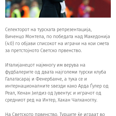
Селекторот на турската репрезентација,
Виченцо Монтела, по победата над Македонија
(4:0) го објави списокот на играчи на кои смета
за претстојното Светско првенство.
Италијанецот најмногу им верува на
фудбалерите од двата најголеми турски клуба
Галатасарај и Фенербахче, а тука се и
интернационалните ѕвезди како Арда Ѓулер од
Реал, Кенан Јилдиз од Јувентус и играчот од
средниот ред на Интер, Хакан Чалханоглу.
На Светското првенство, Турците ќе играат во