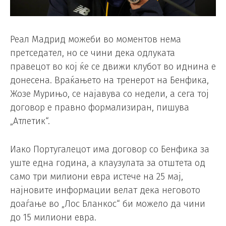
Реал Мадрид можеби во моментов нема
претседател, но се чини дека одлуката
правецот во кој ќе се движи клубот во иднина е
донесена. Враќањето на тренерот на Бенфика,
Жозе Мурињо, се најавува со недели, а сега тој
договор е правно формализиран, пишува
„Атлетик“.
Иако Португалецот има договор со Бенфика за
уште една година, а клаузулата за отштета од
само три милиони евра истече на 25 мај,
најновите информации велат дека неговото
доаѓање во „Лос Бланкос“ би можело да чини
до 15 милиони евра.