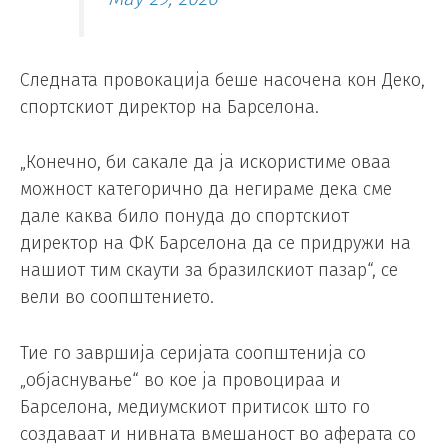
Следната провокација беше насочена кон Деко,
спортскиот директор на Барселона.
„Конечно, би сакале да ја искористиме оваа
можност категорично да негираме дека сме
дале каква било понуда до спортскиот
директор на ФК Барселона да се придружи на
нашиот тим скаути за бразилскиот пазар“, се
вели во соопштението.
Тие го завршија серијата соопштенија со
„објаснување“ во кое ја провоцираа и
Барселона, медиумскиот притисок што го
создаваат и нивната вмешаност во аферата со