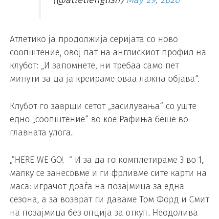
Атлетико ја продолжија серијата со ново
соопштение, овој пат на англискиот профил на
клубот: „И запомнете, ни требаа само пет
минути за да ја креираме оваа лажна објава“.
Клубот го заврши сетот „засилувања“ со уште
едно „соопштение“ во кое Рафиња беше во
главната улога.
„”HERE WE GO! “ И за да го комплетираме 3 во 1,
малку се занесовме и ги фрливме сите карти на
маса: играчот доаѓа на позајмица за една
сезона, а за возврат ги даваме Том Форд и Смит
на позајмица без опција за откуп. Неодолива