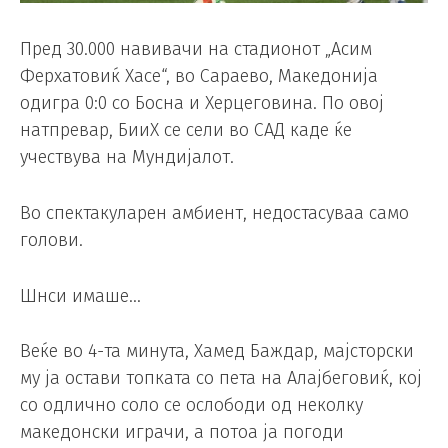
Пред 30.000 навивачи на стадионот „Асим
Ферхатовиќ Хасе“, во Сараево, Македонија
одигра 0:0 со Босна и Херцеговина. По овој
натпревар, БииХ се сели во САД каде ќе
учествува на Мундијалот.
Во спектакуларен амбиент, недостасуваа само
голови.
Шнси имаше…
Веќе во 4-та минута, Хамед Баждар, мајсторски
му ја остави топката со пета на Алајбеговиќ, кој
со одлично соло се ослободи од неколку
македонски играчи, а потоа ја погоди