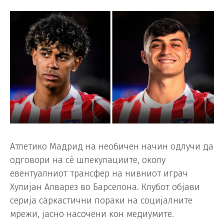
Атлетико Мадрид на необичен начин одлучи да
одговори на сè шпекулациите, околу
евентуалниот трансфер на нивниот играч
Хулијан Алварез во Барселона. Клубот објави
серија саркастични пораки на социјалните
мрежи, јасно насочени кон медиумите.