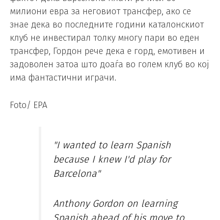
милиони евра за неговиот трансфер, ако се
знае дека во последните години каталонскиот
клуб не инвестирал толку многу пари во еден
трансфер, Гордон рече дека е горд, емотивен и
задоволен затоа што доаѓа во голем клуб во кој
има фантастични играчи.
Foto/ EPA
"I wanted to learn Spanish
because I knew I'd play for
Barcelona"
Anthony Gordon on learning
Spanish ahead of his move to