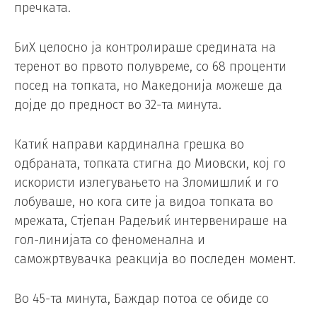
пречката.
БиХ целосно ја контролираше средината на
теренот во првото полувреме, со 68 проценти
посед на топката, но Македонија можеше да
дојде до предност во 32-та минута.
Катиќ направи кардинална грешка во
одбраната, топката стигна до Миовски, кој го
искористи излегувањето на Зломишлиќ и го
лобуваше, но кога сите ја видоа топката во
мрежата, Стјепан Радељиќ интервенираше на
гол-линијата со феноменална и
саможртвувачка реакција во последен момент.
Во 45-та минута, Баждар потоа се обиде со