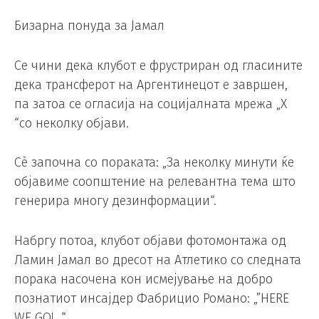
Бизарна понуда за Јамал
Се чини дека клубот е фрустриран од гласините
дека трансферот на Аргентинецот е завршен,
па затоа се огласија на социјалната мрежа „X
“со неколку објави.
Сè започна со пораката: „За неколку минути ќе
објавиме соопштение на релевантна тема што
генерира многу дезинформации“.
Набргу потоа, клубот објави фотомонтажа од
Ламин Јамал во дресот на Атлетико со следната
порака насочена кон исмејување на добро
познатиот инсајдер Фабрицио Романо: „”HERE
WE GO! “