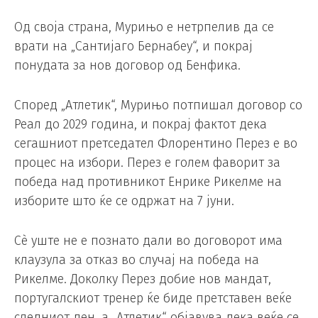
Од своја страна, Мурињо е нетрпелив да се
врати на „Сантијаго Бернабеу“, и покрај
понудата за нов договор од Бенфика.
Според „Атлетик“, Мурињо потпишал договор со
Реал до 2029 година, и покрај фактот дека
сегашниот претседател Флорентино Перез е во
процес на избори. Перез е голем фаворит за
победа над противникот Енрике Рикелме на
изборите што ќе се одржат на 7 јуни.
Сè уште не е познато дали во договорот има
клаузула за отказ во случај на победа на
Рикелме. Доколку Перез добие нов мандат,
португалскиот тренер ќе биде претставен веќе
следниот ден, а „Атлетик“ објавува дека веќе се