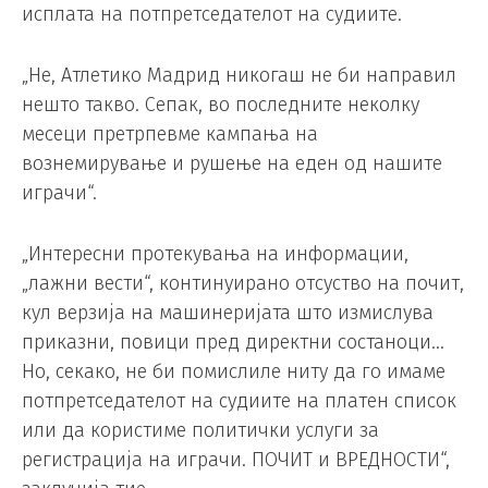
исплата на потпретседателот на судиите.
„Не, Атлетико Мадрид никогаш не би направил
нешто такво. Сепак, во последните неколку
месеци претрпевме кампања на
вознемирување и рушење на еден од нашите
играчи“.
„Интересни протекувања на информации,
„лажни вести“, континуирано отсуство на почит,
кул верзија на машинеријата што измислува
приказни, повици пред директни состаноци…
Но, секако, не би помислиле ниту да го имаме
потпретседателот на судиите на платен список
или да користиме политички услуги за
регистрација на играчи. ПОЧИТ и ВРЕДНОСТИ“,