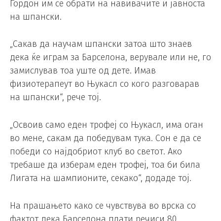
Гордон им се обрати на навивачите и јавноста
на шпански.
„Сакав да научам шпански затоа што знаев
дека ќе играм за Барселона, верувале или не, го
замислував тоа уште од дете. Имав
физиотерапеут во Њукасл со кого разговарав
на шпански“, рече тој.
„Освоив само еден трофеј со Њукасл, има оган
во мене, сакам да победувам тука. Сон е да се
победи со најдобриот клуб во светот. Ако
требаше да изберам еден трофеј, тоа би била
Лигата на шампионите, секако“, додаде тој.
На прашањето како се чувствува во врска со
фактот дека Барселона плати речиси 80