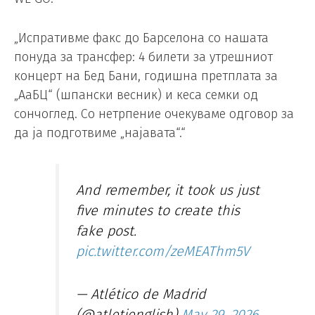
„Испративме факс до Барселона со нашата
понуда за трансфер: 4 билети за утрешниот
концерт на Бед Бани, годишна претплата за
„АаБЦ“ (шпански весник) и кеса семки од
сончоглед. Со нетрпение очекуваме одговор за
да ја подготвиме „најавата“.“
And remember, it took us just
five minutes to create this
fake post.
pic.twitter.com/zeMEAThm5V
— Atlético de Madrid
(@atletienglish)
May 29, 2026