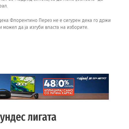
еал.
о дека Флорентино Перез не е сигурен дека го држи
 можел да ја изгуби власта на изборите.
ундес лигата