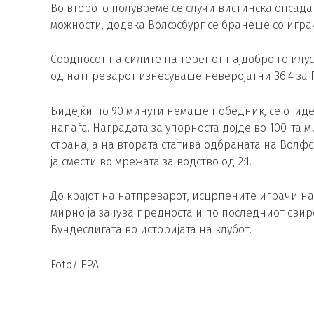
Во второто полувреме се случи вистинска опсада
можности, додека Волфсбург се бранеше со игра
Соодносот на силите на теренот најдобро го илуст
од натпреварот изнесуваше неверојатни 36:4 за
Бидејќи по 90 минути немаше победник, се оти
напаѓа. Наградата за упорноста дојде во 100-та 
страна, а на втората статива одбраната на Волфс
ја смести во мрежата за водство од 2:1.
До крајот на натпреварот, исцрпените играчи н
мирно ја зачува предноста и по последниот свиреж
Бундеслигата во историјата на клубот.
Foto/ EPA