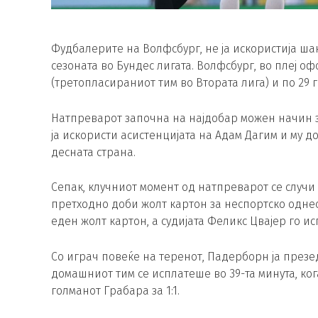
Фудбалерите на Волфсбург, не ја искористија шан
сезоната во Бундес лигата. Волфсбург, во плеј 
(третопласираниот тим во Втората лига) и по 29 
Натпреварот започна на најдобар можен начин за
ја искористи асистенцијата на Адам Дагим и му д
десната страна.
Сепак, клучниот момент од натпреварот се случи в
претходно доби жолт картон за неспортско одне
еден жолт картон, а судијата Феликс Цвајер го и
Со играч повеќе на теренот, Падерборн ја презе
домашниот тим се исплатеше во 39-та минута, ко
голманот Грабара за 1:1.