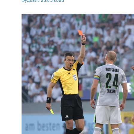
Фудбал
/
26.05.2026