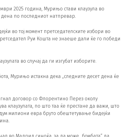
мври 2025 година, Мурињо стави клаузула во
0 дена по последниот натпревар.
јќи во тој момент претседателските избори во
 претседател Руи Кошта не знаеше дали ќе го победи
аузулата во случај да ги изгубат изборите.
бота, Мурињо истакна дека „следните десет дена ќе
игнал договор со Флорентино Перез околу
а клаузулата, по што таа ќе престане да важи, што
едум милиони евра бруто обештетување бидејќи
ина.
ал во Мадрид синоќа, за да може „бомбата“ да