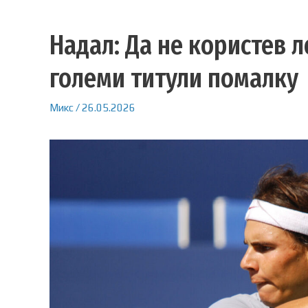
Надал: Да не користев л
големи титули помалку
Микс
/
26.05.2026