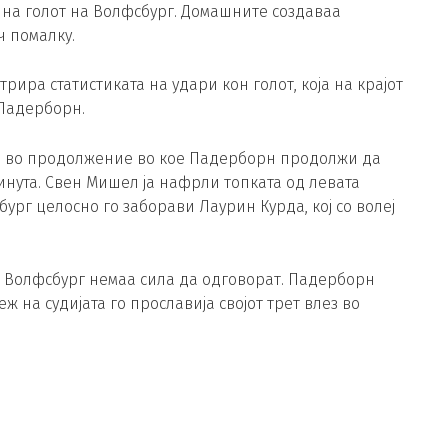
 на голот на Волфсбург. Домашните создаваа
ч помалку.
рира статистиката на удари кон голот, која на крајот
 Падерборн.
де во продолжение во кое Падерборн продолжи да
минута. Свен Мишел ја нафрли топката од левата
бург целосно го заборави Лаурин Курда, кој со волеј
а Волфсбург немаа сила да одговорат. Падерборн
 на судијата го прославија својот трет влез во