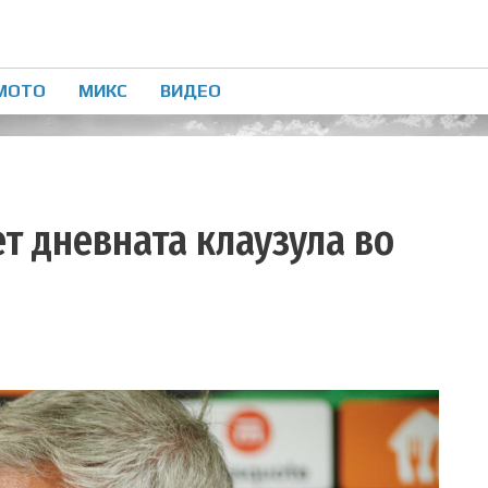
МОТО
МИКС
ВИДЕО
ет дневната клаузула во