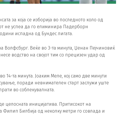
сата за која се изборија во последното коло од
офот не успеа да го елиминира Падерборн
години испадна од Бундес лигата.
 Волфсбург. Веќе во 3-та минута, Џенан Пејчиновиќ
онесе водство на својот тим со прецизен удар од
о 14-та минута. Јоаким Меле, кој само две минути
сување, поради невнимателен старт заслужи уште
спрати во соблекувалната.
де целосната иницијатива. Притисокот на
га Филип Билбија од неколку метри го совлада и