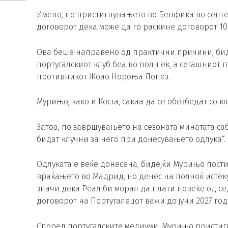
Имено, по пристигнувањето во Бенфика во септе
договорот дека може да го раскине договорот 1
Ова беше направено од практични причини, биде
португалскиот клуб беа во полн ек, а сегашниот
противникот Жоао Нороња Лопез.
Мурињо, како и Коста, сакаа да се обезбедат со кл
Затоа, по завршувањето на сезоната минатата са
бидат клучни за него при донесувањето одлука“.
Одлуката е веќе донесена, бидејќи Мурињо пост
враќањето во Мадрид, но денес на полноќ истекув
значи дека Реал би морал да плати повеќе од с
договорот на Португалецот важи до јуни 2027 год
Според португалските медиуми, Мурињо пристигн