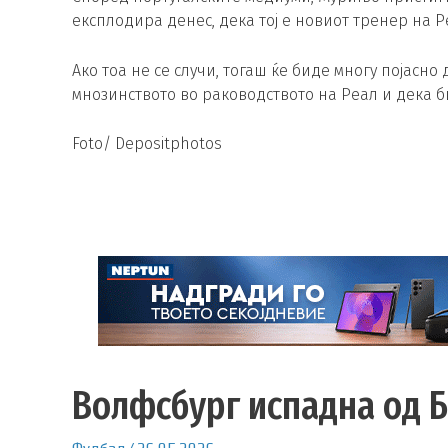
експлодира денес, дека тој е новиот тренер на Р
Ако тоа не се случи, тогаш ќе биде многу појасн
мнозинството во раководството на Реал и дека би
Foto/ Depositphotos
Волфсбург испадна од Б