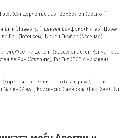
Рафс (Сандерленд), Барт Вербруген (Брајтон).
ан Дијк (Ливерпул), Дензел Дамфрис (Интер), Џорел
н де Вен (Тотенхем), Јуриен Тимбер (Арсенал).
рпул), Френки де Јонг (Барселона), Тен Кепмајнерс
тен де Рон (Аталанта), Гас Тил (ПСВ Ајндховен),
 (Коринтијанс), Коди Гакпо (Ливерпул), Џастин
ел Мален (Рома), Крисенсио Самервил (Вест Хем), Вут