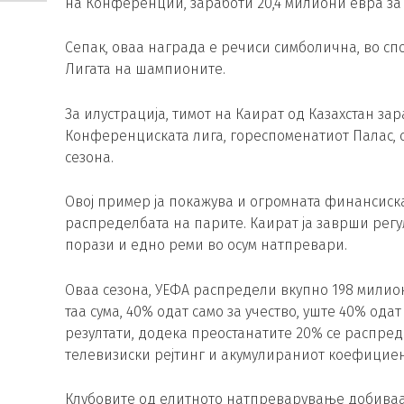
на Конференции, заработи 20,4 милиони евра за 
Сепак, оваа награда е речиси симболична, во сп
Лигата на шампионите.
За илустрација, тимот на Каират од Казахстан за
Конференциската лига, гореспоменатиот Палас, 
сезона.
Овој пример ја покажува и огромната финансиск
распределбата на парите. Каират ја заврши регу
порази и едно реми во осум натпревари.
Оваа сезона, УЕФА распредели вкупно 198 милио
таа сума, 40% одат само за учество, уште 40% ода
резултати, додека преостанатите 20% се распред
телевизиски рејтинг и акумулираниот коефициен
Клубовите од елитното натпреварување добиваат 1