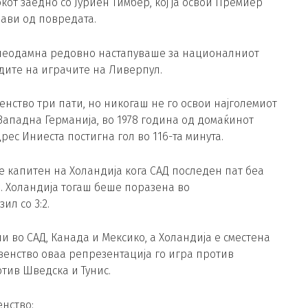
кот заедно со Јуриен Тимбер, кој ја освои Премиер
рави од повредата.
о неодамна редовно настапуваше за националниот
дите на играчите на Ливерпул.
нство три пати, но никогаш не го освои најголемиот
а Западна Германија, во 1978 година од домаќинот
рес Иниеста постигна гол во 116-та минута.
е капитен на Холандија кога САД последен пат беа
. Холандија тогаш беше поразена во
л со 3:2.
ули во САД, Канада и Мексико, а Холандија е сместена
венство оваа репрезентација го игра против
отив Шведска и Тунис.
енство: