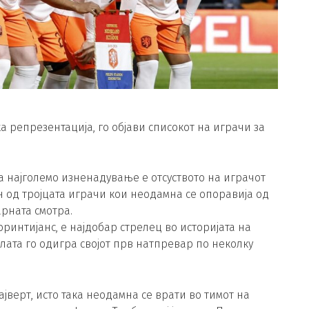
 репрезентација, го објави списокот на играчи за
а најголемо изненадување е отсуството на играчот
 од тројцата играчи кои неодамна се опоравија од
арната смотра.
оринтијанс, е најдобар стрелец во историјата на
елата го одигра својот прв натпревар по неколку
јверт, исто така неодамна се врати во тимот на