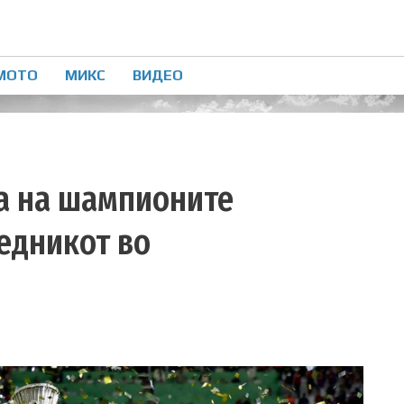
МОТО
МИКС
ВИДЕО
та на шампионите
едникот во