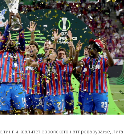
рејтинг и квалитет европското натпреварување, Лига