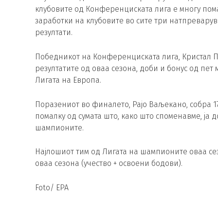
клубовите од Конференциската лига е многу пома
заработки на клубовите во сите три натпревару
резултати.
Победникот на Конференциската лига, Кристал П
резултатите од оваа сезона, доби и бонус од пет
Лигата на Европа.
Поразениот во финалето, Рајо Ваљекано, собра 1
помалку од сумата што, како што споменавме, ја д
шампионите.
Најлошиот тим од Лигата на шампионите оваа сез
оваа сезона (учество + освоени бодови).
Foto/ EPA