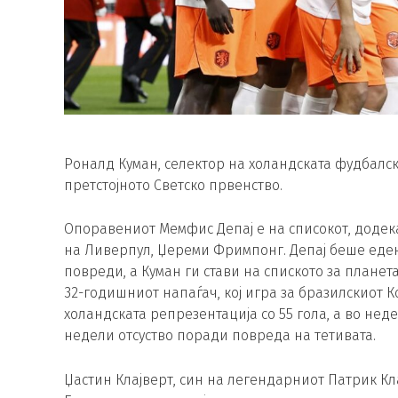
Роналд Куман, селектор на холандската фудбалска
претстојното Светско првенство.
Опоравениот Мемфис Депај е на списокот, додек
на Ливерпул, Џереми Фримпонг. Депај беше еден
повреди, а Куман ги стави на спиското за планет
32-годишниот напаѓач, кој игра за бразилскиот К
холандската репрезентација со 55 гола, а во нед
недели отсуство поради повреда на тетивата.
Џастин Клајверт, син на легендарниот Патрик Кла