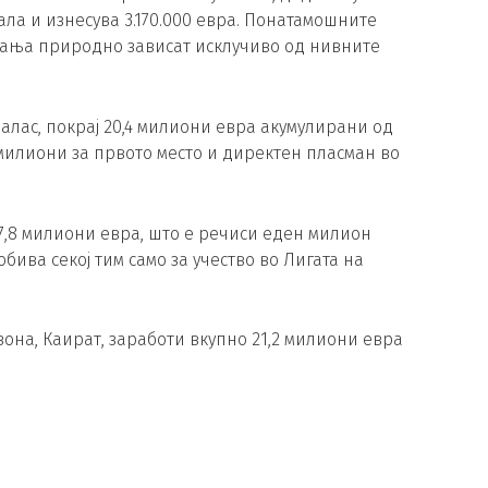
ла и изнесува 3.170.000 евра. Понатамошните
вања природно зависат исклучиво од нивните
алас, покрај 20,4 милиони евра акумулирани од
 милиони за првото место и директен пласман во
7,8 милиони евра, што е речиси еден милион
обива секој тим само за учество во Лигата на
она, Каират, заработи вкупно 21,2 милиони евра