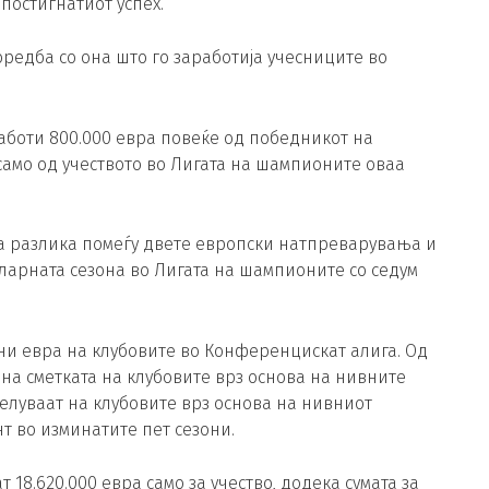
постигнатиот успех.
оредба со она што го заработија учесниците во
работи 800.000 евра повеќе од победникот на
само од учеството во Лигата на шампионите оваа
а разлика помеѓу двете европски натпреварувања и
ларната сезона во Лигата на шампионите со седум
ни евра на клубовите во Конференцискат алига. Од
т на сметката на клубовите врз основа на нивните
елуваат на клубовите врз основа на нивниот
т во изминатите пет сезони.
8.620.000 евра само за учество, додека сумата за