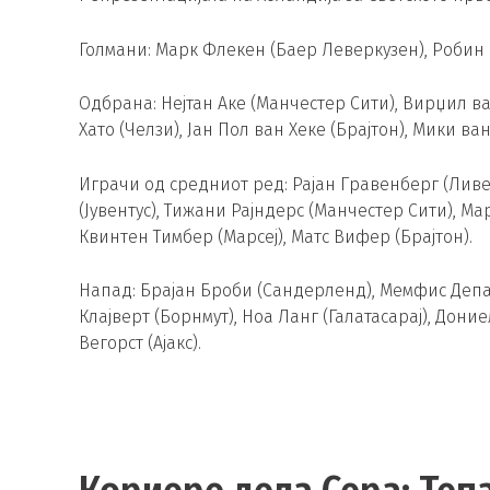
Голмани: Марк Флекен (Баер Леверкузен), Робин 
Одбрана: Нејтан Аке (Манчестер Сити), Вирџил в
Хато (Челзи), Јан Пол ван Хеке (Брајтон), Мики ва
Играчи од средниот ред: Рајан Гравенберг (Ливе
(Јувентус), Тижани Рајндерс (Манчестер Сити), Мар
Квинтен Тимбер (Марсеј), Матс Вифер (Брајтон).
Напад: Брајан Броби (Сандерленд), Мемфис Депај
Клајверт (Борнмут), Ноа Ланг (Галатасарај), Дони
Вегорст (Ајакс).