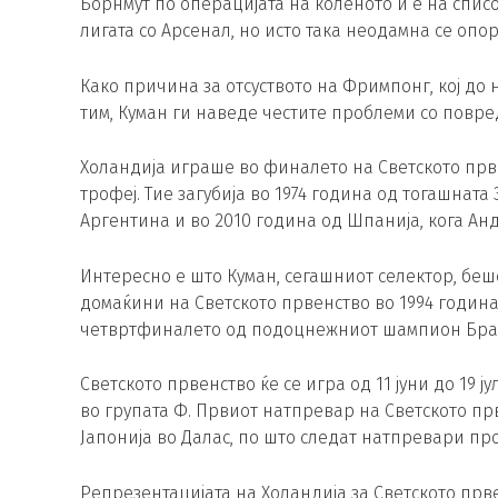
Борнмут по операцијата на коленото и е на списо
лигата со Арсенал, но исто така неодамна се опо
Како причина за отсуството на Фримпонг, кој д
тим, Куман ги наведе честите проблеми со повре
Холандија играше во финалето на Светското прве
трофеј. Тие загубија во 1974 година од тогашнат
Аргентина и во 2010 година од Шпанија, кога Анд
Интересно е што Куман, сегашниот селектор, беш
домаќини на Светското првенство во 1994 година
четвртфиналето од подоцнежниот шампион Брази
Светското првенство ќе се игра од 11 јуни до 19 ј
во групата Ф. Првиот натпревар на Светското пр
Јапонија во Далас, по што следат натпревари пр
Репрезентацијата на Холандија за Светското прв