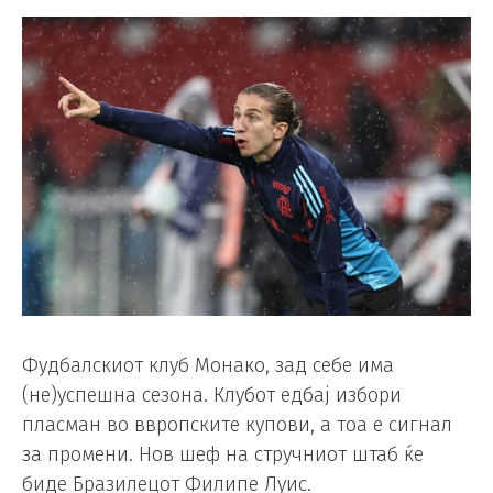
Фудбалскиот клуб Монако, зад себе има
(не)успешна сезона. Клубот едбај избори
пласман во ввропските купови, а тоа е сигнал
за промени. Нов шеф на стручниот штаб ќе
биде Бразилецот Филипе Луис.