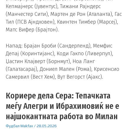
Кепмајнерс (Јувентус), Тижани Рајндерс
(Манчестер Сити), Мартен де Рон (Аталанта), Гас
Тил (ПСВ Ајндховен), Квинтен Тимбер (Марсеј),
Матс Вифер (Брајтон).
Напад: Брајан Броби (Сандерленд), Мемфис
Депај (Коринтијанс), Коди Гакпо (Ливерпул),
Џастин Клајверт (Борнмут), Ноа Ланг
(Галатасарај), Дониел Мален (Рома), Крисенсио
Самервил (Вест Хем), Вут Вегорст (Ајакс).
Кориере дела Сера: Тепачката
меѓу Алегри и Ибрахимовиќ не е
најшокантната работа во Милан
Фудбал
Makfax
/
28.05.2026