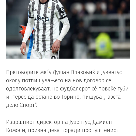
Преговорите меѓу Душан Влаховиќ и Јувентус
околу потпишувањето на нов договор се
одолговлекуваат, но фудбалерот сè повеќе губи
интерес да остане во Торино, пишува „Газета
дело Спорт“.
Извршниот директор на Јувентус, Дамиен
Комоли, призна дека поради пропуштениот