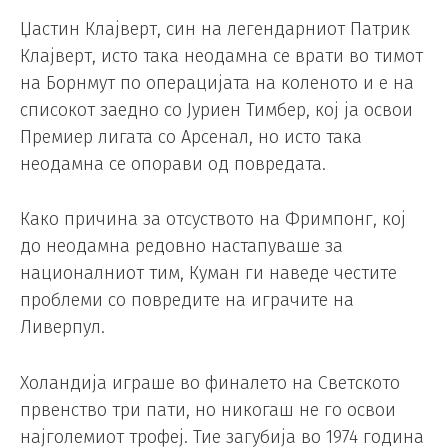
Џастин Клајверт, син на легендарниот Патрик
Клајверт, исто така неодамна се врати во тимот
на Борнмут по операцијата на коленото и е на
списокот заедно со Јуриен Тимбер, кој ја освои
Премиер лигата со Арсенал, но исто така
неодамна се опорави од повредата.
Како причина за отсуството на Фримпонг, кој
до неодамна редовно настапуваше за
националниот тим, Куман ги наведе честите
проблеми со повредите на играчите на
Ливерпул.
Холандија играше во финалето на Светското
првенство три пати, но никогаш не го освои
најголемиот трофеј. Тие загубија во 1974 година