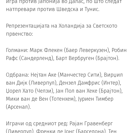
игра против Јапонија во Далас, по што следат
натпревари против Шведска и Тунис.
Репрезентацијата на Холандија за Светското
првенство:
Голмани: Марк Флекен (Баер Леверкузен), Робин
Рафс (Сандерленд), Барт Вербруген (Брајтон).
Одбрана: Нејтан Аке (Манчестер Сити), Вирџил
ван Дијк (Ливерпул), Дензел Дамфрис (Интер),
Џорел Хато (Челзи), Јан Пол ван Хеке (Брајтон),
Мики ван де Вен (Тотенхем), Јуриен Тимбер
(Арсенал).
Играчи од средниот ред: Рајан Гравенберг
(Ливерпул), Френки де Јонг (Барселона), Тен