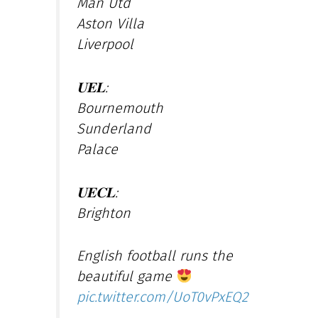
Man Utd
Aston Villa
Liverpool
𝐔𝐄𝐋:
Bournemouth
Sunderland
Palace
𝐔𝐄𝐂𝐋:
Brighton
English football runs the
beautiful game
pic.twitter.com/UoT0vPxEQ2