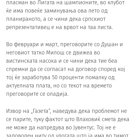
пласман во Лигата на шампионите, во клубот
ќе има повеќе заминувања ова лето од
планираното, а се чини дека српскиот
репрезентативец е на врвот на таа листа.
Во февруари и март, преговорите со Душан и
неговиот татко Милош се движеа во
вистинската насока и се чини дека тие беа
спремни да се согласат на договор според кој
тој ќе заработува 50 проценти помалку од
актуелната плата, но со текот на времето
преговорите се оладија.
Извор на „Газета“, наведува дека проблемот не
се парите, туку фактот што Влаховиќ смета дека
не може да напредува во Јувентус. Тој не е
задоволен ниту од улогата што ја има во тимот,