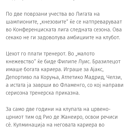
По две поврзани учества во Лигата на
шампионите, „кнезовите“ ќе се натпреваруваат
во Конференциската лига следната сезона. Ова
секако не ги задоволува амбициите на клубот.
Цехот го плати тренерот. Во „малото
кнежевство“ ќе биде Филипе Луис. Бразилецот
имаше богата кариера. Играше за Ајакс,
Депортиво ла Коруња, Атлетико Мадрид, Челзи,
а истата ја заврши во Фламенго, со кој направи
сериозна тренерска приказна.
За само две години на клупата на црвено-
црниот тим од Рио де Жанеиро, освои речиси
сè. Кулминација на неговата кариера во