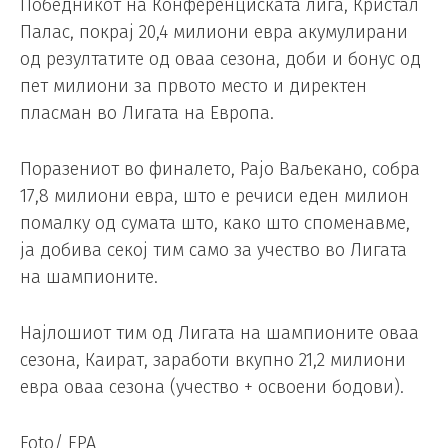
Победникот на Конференциската лига, Кристал
Палас, покрај 20,4 милиони евра акумулирани
од резултатите од оваа сезона, доби и бонус од
пет милиони за првото место и директен
пласман во Лигата на Европа.
Поразениот во финалето, Рајо Ваљекано, собра
17,8 милиони евра, што е речиси еден милион
помалку од сумата што, како што споменавме,
ја добива секој тим само за учество во Лигата
на шампионите.
Најлошиот тим од Лигата на шампионите оваа
сезона, Каират, заработи вкупно 21,2 милиони
евра оваа сезона (учество + освоени бодови).
Foto/ EPA