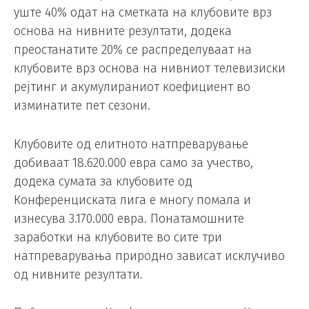
уште 40% одат на сметката на клубовите врз
основа на нивните резултати, додека
преостанатите 20% се распределуваат на
клубовите врз основа на нивниот телевизиски
рејтинг и акумулираниот коефициент во
изминатите пет сезони.
Клубовите од елитното натпреварување
добиваат 18.620.000 евра само за учество,
додека сумата за клубовите од
Конференциската лига е многу помала и
изнесува 3.170.000 евра. Понатамошните
заработки на клубовите во сите три
натпреварувања природно зависат исклучиво
од нивните резултати.