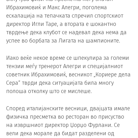
Ибрахимовиќ и Макс Алегри, поголема
ескалација на тепачката спречил спортскиот
директор Игли Таре, а втората е шокантно
тврдење дека клубот се надевал дека нема да
успее во борбата за Лигата на шампионите.
Иако веќе некое време се шпекулира за големи
тензии меѓу тренерот Алегри и специјалниот
советник Ибрахимовиќ, весникот „Кориере дела
Сера“ тврди дека ситуацијата била многу
полоша отколку што се мислеше.
Според италијанските весници, двајцата имале
физичка пресметка во ресторан во присуство
на извршниот директор Џорџо Фурлани. Се
вели дека морале да бидат разделени од