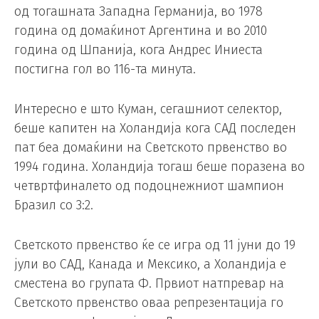
од тогашната Западна Германија, во 1978
година од домаќинот Аргентина и во 2010
година од Шпанија, кога Андрес Иниеста
постигна гол во 116-та минута.
Интересно е што Куман, сегашниот селектор,
беше капитен на Холандија кога САД последен
пат беа домаќини на Светското првенство во
1994 година. Холандија тогаш беше поразена во
четвртфиналето од подоцнежниот шампион
Бразил со 3:2.
Светското првенство ќе се игра од 11 јуни до 19
јули во САД, Канада и Мексико, а Холандија е
сместена во групата Ф. Првиот натпревар на
Светското првенство оваа репрезентација го