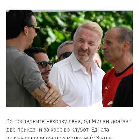
Во последните неколку дена, од Милан доаѓаат
две приказни за хаос во клубот. Едната
вклучува физичка пресметка меѓу Златан