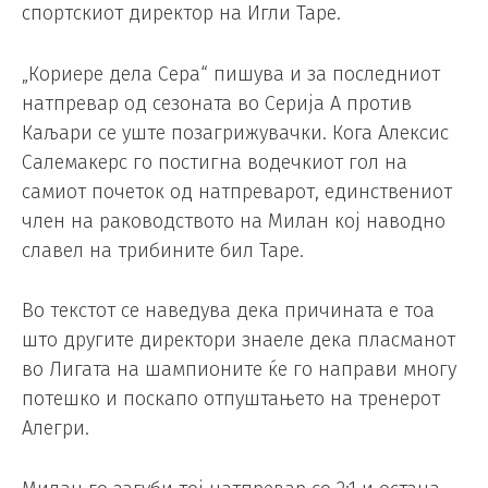
спортскиот директор на Игли Таре.
„Кориере дела Сера“ пишува и за последниот
натпревар од сезоната во Серија А против
Каљари се уште позагрижувачки. Кога Алексис
Салемакерс го постигна водечкиот гол на
самиот почеток од натпреварот, единствениот
член на раководството на Милан кој наводно
славел на трибините бил Таре.
Во текстот се наведува дека причината е тоа
што другите директори знаеле дека пласманот
во Лигата на шампионите ќе го направи многу
потешко и поскапо отпуштањето на тренерот
Алегри.