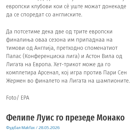
европски клубови кои сè уште можат донекаде
да се споредат со англиските.
Да потсетиме дека две од трите европски
финалиња оваа сезона им припаднаа на
тимови од Англија, претходно споменатиот
Палас (Конференциска лига) и Астон Вила од
Лигата на Европа. Хет-трикот може да го
комплетира Арсенал, кој игра против Пари Сен
Жермен во финалето на Лигата на шампионите.
Foto/ EPA
Фелипе Луис го презеде Монако
Фудбал
Makfax
/
28.05.2026