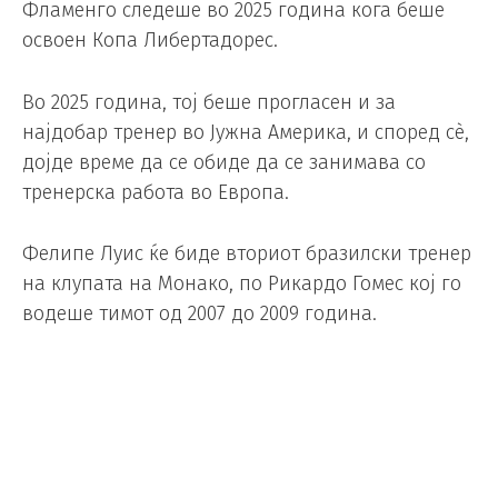
Фламенго следеше во 2025 година кога беше
освоен Копа Либертадорес.
Во 2025 година, тој беше прогласен и за
најдобар тренер во Јужна Америка, и според сè,
дојде време да се обиде да се занимава со
тренерска работа во Европа.
Фелипе Луис ќе биде вториот бразилски тренер
на клупата на Монако, по Рикардо Гомес кој го
водеше тимот од 2007 до 2009 година.
Foto/ EPA
Покетино си заминува од САД по
Мундијалот