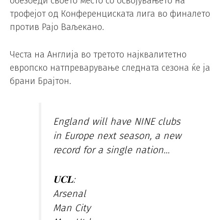
обезбеди своето место со освојувањето на
трофејот од Конференциската лига во финалето
против Рајо Ваљекано.
Честа на Англија во третото најквалитетно
европско натпреварување следната сезона ќе ја
брани Брајтон.
England will have NINE clubs
in Europe next season, a new
record for a single nation…
𝐔𝐂𝐋:
Arsenal
Man City