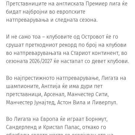
Претставниците на англиската Премиер лига ќе
бидат најбројни во европските
натпреварувања и следната сезона.
И не само тоа – клубовите од Островот ќе го
срушат претходниот рекорд по број на клубови
во натпреварувањата на Стариот континент, во
сезоната 2026/2027 ќе настапат со девет клубови.
Во најпрестижното натпреварување, Лигата на
шампионите, Англија ќе има дури пет
претставници, Арсенал, Манчестер Сити,
Манчестер Јунајтед, Астон Вила и Ливерпул.
Во Лигата на Европа ќе играат Борнмут,
Сандерленд и Кристал Палас, откако го