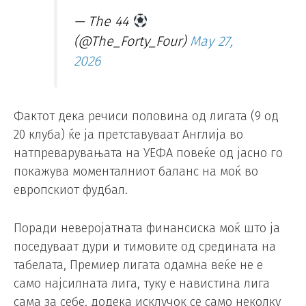
— The 44
(@The_Forty_Four)
May 27,
2026
Фактот дека речиси половина од лигата (9 од
20 клуба) ќе ја претставуваат Англија во
натпреварувањата на УЕФА повеќе од јасно го
покажува моменталниот баланс на моќ во
европскиот фудбал.
Поради неверојатната финансиска моќ што ја
поседуваат дури и тимовите од средината на
табелата, Премиер лигата одамна веќе не е
само најсилната лига, туку е навистина лига
сама за себе, додека исклучок се само неколку