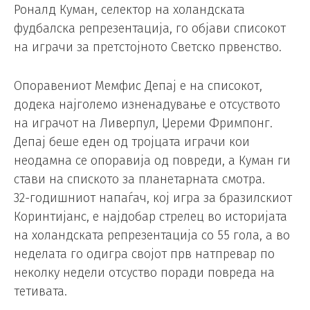
Роналд Куман, селектор на холандската
фудбалска репрезентација, го објави списокот
на играчи за претстојното Светско првенство.
Опоравениот Мемфис Депај е на списокот,
додека најголемо изненадување е отсуството
на играчот на Ливерпул, Џереми Фримпонг.
Депај беше еден од тројцата играчи кои
неодамна се опоравија од повреди, а Куман ги
стави на спиското за планетарната смотра.
32-годишниот напаѓач, кој игра за бразилскиот
Коринтијанс, е најдобар стрелец во историјата
на холандската репрезентација со 55 гола, а во
неделата го одигра својот прв натпревар по
неколку недели отсуство поради повреда на
тетивата.