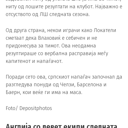
ниту од лошите резултати на клубот. Најважно е
отсуството од ЛШ следната сезона.
Од друга страна, некои играчи како Локатели
сметаат дека Влаховиќ е себичен и не
придонесува за тимот. Ова неодамна
резултираше со вербална расправија меѓу
капитенот и напаѓачот.
Поради сето ова, српскиот напаѓач започнал да
разгледува понуди од Челзи, Барселона и
Баерн, кои веќе ги има на маса.
Foto/ Depositphotos
Англија со девет екипи следната