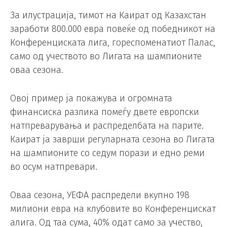
За илустрација, тимот на Каират од Казахстан
заработи 800.000 евра повеќе од победникот на
Конференциската лига, гореспоменатиот Палас,
само од учеството во Лигата на шампионите
оваа сезона.
Овој пример ја покажува и огромната
финансиска разлика помеѓу двете европски
натпреварувања и распределбата на парите.
Каират ја заврши регуларната сезона во Лигата
на шампионите со седум порази и едно реми
во осум натпревари.
Оваа сезона, УЕФА распредели вкупно 198
милиони евра на клубовите во Конференцискат
алига. Од таа сума, 40% одат само за учество,