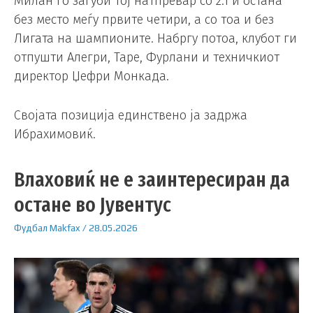
Милан го загуби тој натпревар со 2:1 и остана
без место меѓу првите четири, а со тоа и без
Лигата на шампионите. Набргу потоа, клубот ги
отпушти Алегри, Таре, Фурлани и техничкиот
директор Џефри Монкада.
Својата позиција единствено ја задржа
Ибрахимовиќ.
Влаховиќ не е заинтересиран да
остане во Јувентус
Фудбал
Makfax
/
28.05.2026