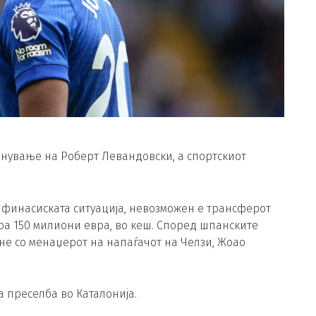
нување на Роберт Левандовски, а спортскиот
а финасиската ситуација, невозможен е трансферот
ара 150 милиони евра, во кеш. Според шпанските
тне со менаџерот на напаѓачот на Челзи, Жоао
 преселба во Каталонија.