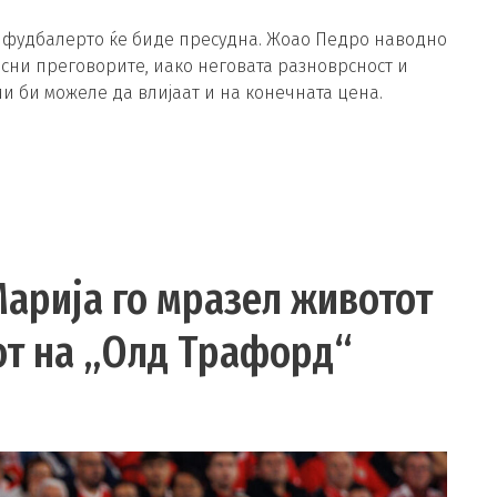
а фудбалерто ќе биде пресудна. Жоао Педро наводно
есни преговорите, иако неговата разноврсност и
и би можеле да влијаат и на конечната цена.
Марија го мразел животот
от на „Олд Трафорд“