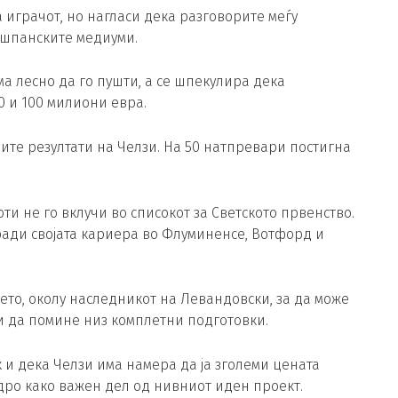
а играчот, но нагласи дека разговорите меѓу
т шпанските медиуми.
ма лесно да го пушти, а се шпекулира дека
0 и 100 милиони евра.
ите резултати на Челзи. На 50 натпревари постигна
ти не го вклучи во списокот за Светското првенство.
гради својата кариера во Флуминенсе, Вотфорд и
то, околу наследникот на Левандовски, за да може
и да помине низ комплетни подготовки.
к и дека Челзи има намера да ја зголеми цената
едро како важен дел од нивниот иден проект.