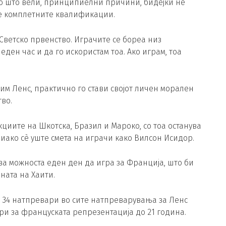
ако што вели, принципиелни причини, бидејќи не
ле комплетните квалификации.
Светско првенство. Играчите се бореа низ
еден час и да го искористам тоа. Ако играм, тоа
им Ленс, практично го стави својот личен морален
во.
екциите на Шкотска, Бразил и Мароко, со тоа останува
иако сè уште смета на играчи како Вилсон Исидор.
 за можноста еден ден да игра за Франција, што би
ната на Хаити.
а 34 натпревари во сите натпреварувања за Ленс
ари за француската репрезентација до 21 година.