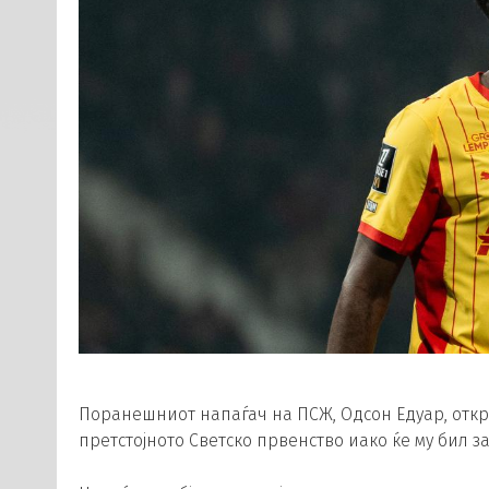
Поранешниот напаѓач на ПСЖ, Одсон Едуар, откри
претстојното Светско првенство иако ќе му бил з