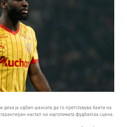
 дека ја одбил шансата да го претставува Хаити на
агарантиран настап на најголемата фудбалска сцена.