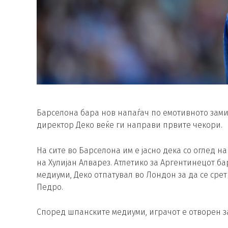
Барселона бара нов напаѓач по емотивното зами
директор Деко веќе ги направи првите чекори.
На сите во Барселона им е јасно дека со оглед н
на Хулијан Алварез. Атлетико за Аргентинецот б
медиуми, Деко отпатувал во Лондон за да се сре
Педро.
Според шпанските медиуми, играчот е отворен за