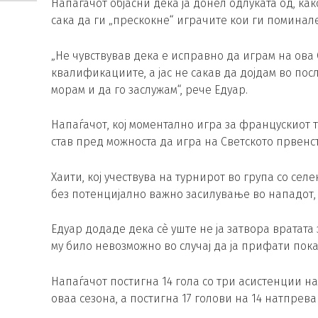
Напаѓачот објасни дека ја донел одлуката од, к
сака да ги „прескокне“ играчите кои ги помина
„Не чувствував дека е исправно да играм на ова 
квалификациите, а јас не сакав да дојдам во посл
морам и да го заслужам“, рече Едуар.
Напаѓачот, кој моментално игра за францускиот т
став пред можноста да игра на Светското првенст
Хаити, кој учествува на турнирот во група со сел
без потенцијално важно засилување во нападот, 
Едуар додаде дека сè уште не ја затвора вратата
му било невозможно во случај да ја прифати пока
Напаѓачот постигна 14 гола со три асистенции н
оваа сезона, а постигна 17 голови на 14 натпрев