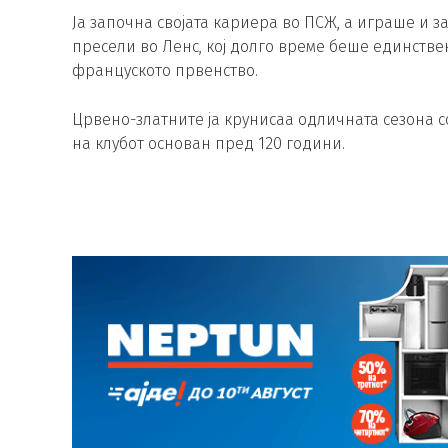
Ја започна својата кариера во ПСЖ, а играше и за
пресели во Ленс, кој долго време беше единствен
француското првенство.
Црвено-златните ја крунисаа одличната сезона со
на клубот основан пред 120 години.