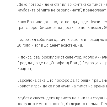
„Деко потврди дека стапил во контакт со тимот н
клубовите сè уште не се започнати“, пренесуваа
Иако Бразилецот е подготвен да дојде, Челзи не
трансферот би можел да достигне цена помеѓу 8
Педро зад себе има одлична сезона и покрај лош
20 гола и запиша девет асистенции.
И покрај ова, бразилскиот селектор, Карло Анчело
Пред да дојде на „Стемфорд Бриџ“, Педро, ја из
Брајтон,.
Барселона сака што поскоро да го реши прашање
новиот играч да се приклучи на тимот на време 
Клубот е свесен дека времето не е нивен сојузни
колку што е можно повеќе, бидејќи го гледаат П