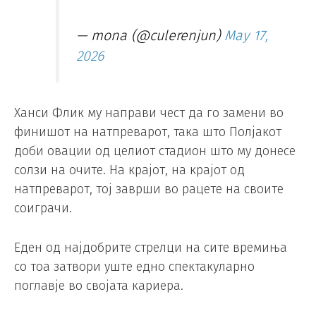
— mona (@culerenjun)
May 17,
2026
Ханси Флик му направи чест да го замени во
финишот на натпреварот, така што Полјакот
доби овации од целиот стадион што му донесе
солзи на очите. На крајот, на крајот од
натпреварот, тој заврши во рацете на своите
соиграчи.
Еден од најдобрите стрелци на сите времиња
со тоа затвори уште едно спектакуларно
поглавје во својата кариера.