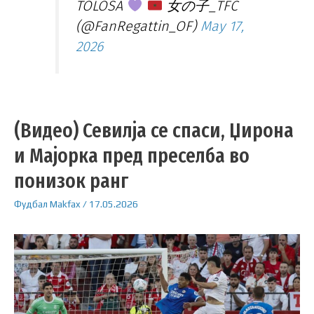
TOLOSA
女の子_TFC
(@FanRegattin_OF)
May 17,
2026
(Видео) Севилја се спаси, Џирона
и Мајорка пред преселба во
понизок ранг
Фудбал
Makfax
/
17.05.2026