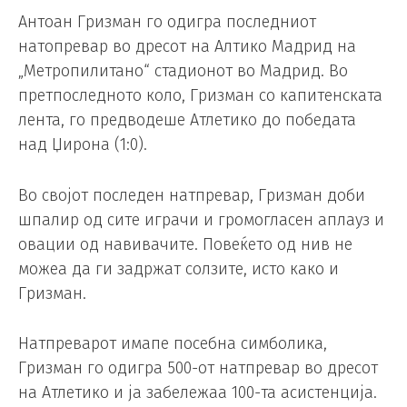
Антоан Гризман го одигра последниот
натопревар во дресот на Алтико Мадрид на
„Метропилитано“ стадионот во Мадрид. Во
претпоследното коло, Гризман со капитенската
лента, го предводеше Атлетико до победата
над Џирона (1:0).
Во својот последен натпревар, Гризман доби
шпалир од сите играчи и громогласен аплауз и
овации од навивачите. Повеќето од нив не
можеа да ги задржат солзите, исто како и
Гризман.
Натпреварот имапе посебна симболика,
Гризман го одигра 500-от натпревар во дресот
на Атлетико и ја забележаа 100-та асистенција.