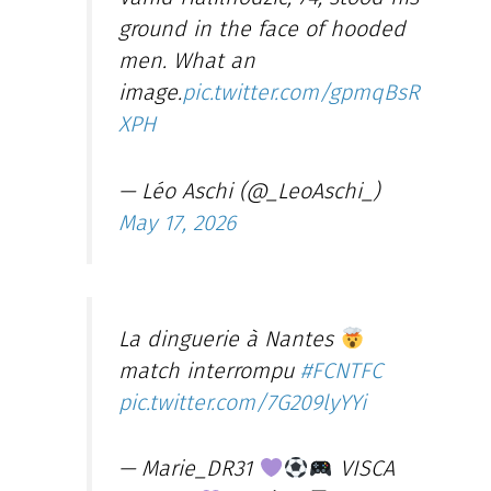
ground in the face of hooded
men. What an
image.
pic.twitter.com/gpmqBsR
XPH
— Léo Aschi (@_LeoAschi_)
May 17, 2026
La dinguerie à Nantes
match interrompu
#FCNTFC
pic.twitter.com/7G209lyYYi
— Marie_DR31
VISCA