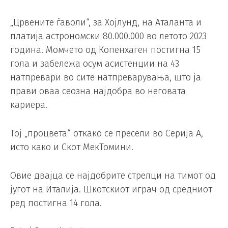
„Црвените ѓаволи“, за Хојлунд, на Аталанта и
платија астрономски 80.000.000 во летото 2023
година. Момчето од Копенхаген постигна 15
гола и забележа осум асистенции на 43
натпревари во сите натпреварувања, што ја
прави оваа сеозна најдобра во неговата
кариера.
Тој „процвета“ откако се пресели во Серија А,
исто како и Скот МекТомини.
Овие двајца се најдобрите стрелци на тимот од
југот на Италија. Шкотскиот играч од средниот
ред постигна 14 гола.