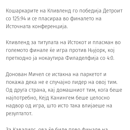
Кошаркарите на Кливленд го победија Детроит
со 125:94 и се пласираа во финалето на
Источната конференција.
Кливленд за титулата на Истокот и пласман во
големото финале ќе игра против Њујорк, кој
претходно ја нокаутира Филаделфија со 4:0.
Донован Мичел се истакна на паркетот и
покажа дека не е случајно лидер на овој тим.
Од друга страна, кај домашниот тим, кога беше
најпотребно, Кејд Канингем беше целосно
надвор од игра, што исто така влијаеше на
резултатот.
За Кавалирс, ова ќе биде прво финале на