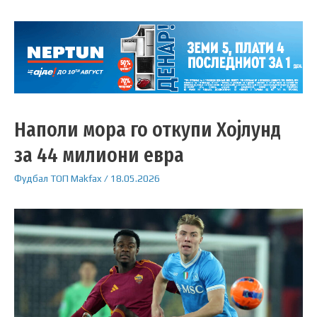
Наполи мора го откупи Хојлунд
за 44 милиони евра
Фудбал
ТОП
Makfax
/
18.05.2026