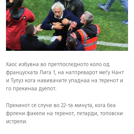
Хаос избувна во претпоследното коло од
француската Лига 1, на натпреварот меѓу Нант
и Тулуз кога навивачите упаднаа на теренот и
го прекинаа дуелот.
Прекинот се случи во 22-та минута, кога беа
фрлени факели на теренот, петарди, топовски
истрели.