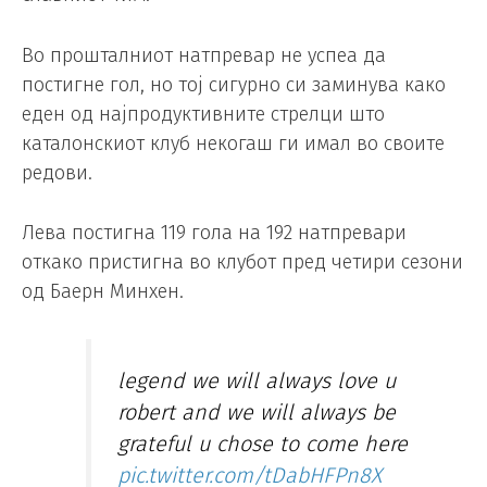
Во прошталниот натпревар не успеа да
постигне гол, но тој сигурно си заминува како
еден од најпродуктивните стрелци што
каталонскиот клуб некогаш ги имал во своите
редови.
Лева постигна 119 гола на 192 натпревари
откако пристигна во клубот пред четири сезони
од Баерн Минхен.
legend we will always love u
robert and we will always be
grateful u chose to come here
pic.twitter.com/tDabHFPn8X