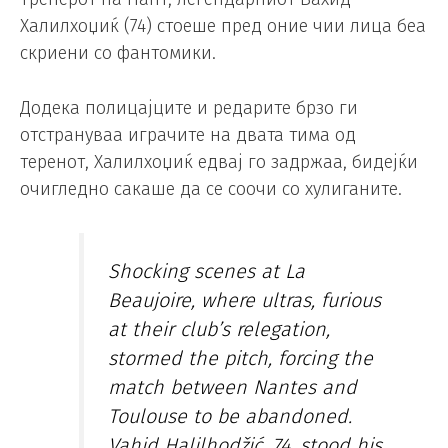
Халилхоџиќ (74) стоеше пред оние чии лица беа
скриени со фантомики.
Додека полицајците и редарите брзо ги
отстрануваа играчите на двата тима од
теренот, Халилхоџиќ едвај го задржаа, бидејќи
очигледно сакаше да се соочи со хулиганите.
Shocking scenes at La
Beaujoire, where ultras, furious
at their club’s relegation,
stormed the pitch, forcing the
match between Nantes and
Toulouse to be abandoned.
Vahid Halilhodžić, 74, stood his