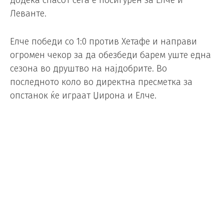
додека спасот сега е посигурен за Елче и
Леванте.
Елче победи со 1:0 против Хетафе и направи
огромен чекор за да обезбеди барем уште една
сезона во друштво на најдобрите. Во
последното коло во директна пресметка за
опстанок ќе играат Џирона и Елче.
Можеби најважниот натпревар за опстанок се
одигра во Валенсија помеѓу директните ривали
за испаѓање Леванте и Мајорка, кој заврши со
триумф на Леванте од 2:0.
Потенцијално најважната победа во сезоната
им ја донесоа на домашните Еспи и Ариага.