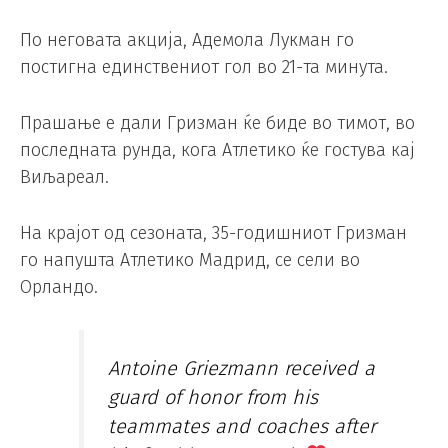
По неговата акција, Адемола Лукман го
постигна единствениот гол во 21-та минута.
Прашање е дали Гризман ќе биде во тимот, во
последната рунда, кога Атлетико ќе гостува кај
Виљареал.
На крајот од сезоната, 35-годишниот Гризман
го напушта Атлетико Мадрид, се сели во
Орландо.
Antoine Griezmann received a
guard of honor from his
teammates and coaches after