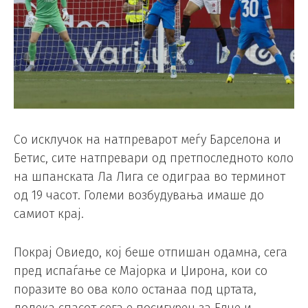
Со исклучок на натпреварот меѓу Барселона и
Бетис, сите натпревари од претпоследното коло
на шпанската Ла Лига се одиграа во терминот
од 19 часот. Големи возбудувања имаше до
самиот крај.
Покрај Овиедо, кој беше отпишан одамна, сега
пред испаѓање се Мајорка и Џирона, кои со
поразите во ова коло останаа под цртата,