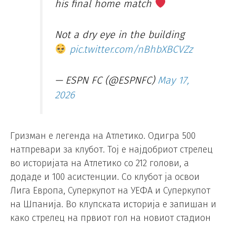
his final home match
Not a dry eye in the building
pic.twitter.com/nBhbXBCVZz
— ESPN FC (@ESPNFC)
May 17,
2026
Гризман е легенда на Атлетико. Одигра 500
натпревари за клубот. Тој е најдобриот стрелец
во историјата на Атлетико со 212 голови, а
додаде и 100 асистенции. Со клубот ја освои
Лига Европа, Суперкупот на УЕФА и Суперкупот
на Шпанија. Во клупската историја е запишан и
како стрелец на првиот гол на новиот стадион