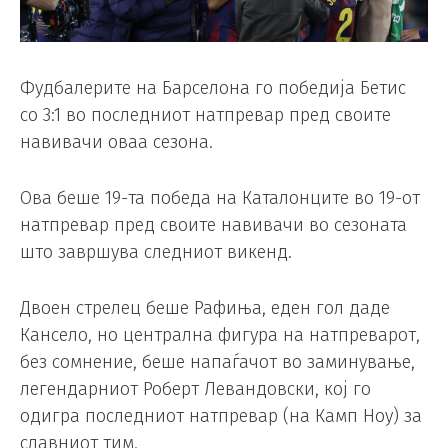
Фудбалерите на Барселона го победија Бетис
со 3:1 во последниот натпревар пред своите
навивачи оваа сезона.
Ова беше 19-та победа на Каталонците во 19-от
натпревар пред своите навивачи во сезоната
што завршува следниот викенд.
Двоен стрелец беше Рафиња, еден гол даде
Кансело, но централна фигура на натпреварот,
без сомнение, беше напаѓачот во заминување,
легендарниот Роберт Левандовски, кој го
одигра последниот натпревар (на Камп Ноу) за
славниот тим.