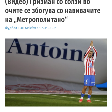
(Видео) Гризман со солзи во
очите се збогува со навивачите
на „Метрополитано“
Фудбал
ТОП
Makfax
/
17.05.2026