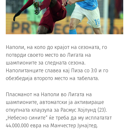
Наполи, на коло до крајот на сезоната, го
потврди своето место во Лигата на
шампионите за следната сезона.
Наполитанците славеа кај Пиза со 3:0 и го
обезбедија второто место на табелата.
Пласманот на Наполи во Лигата на
шампионите, автоматски ја активираше
откупната клаузула за Расмус Хојлунд (23).
„Небесно сините“ ќе треба да му исплататат
44.000.000 евра на Манчестер Јунајтед.