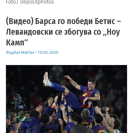
Foto/ Depositphotos
(Видео) Барса го победи Бетис –
Левандовски се збогува со „Ноу
Камп“
Фудбал
Makfax
/
18.05.2026