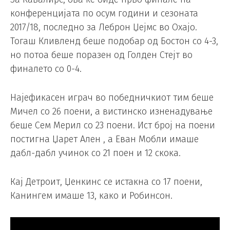
конференцијата по осум години и сезоната
2017/18, последно за Леброн Џејмс во Охајо.
Тогаш Кливленд беше подобар од Бостон со 4-3,
но потоа беше поразен од Голден Стејт во
финалето со 0-4.
Најефикасен играч во победничкиот тим беше
Мичел со 26 поени, а вистинско изненадување
беше Сем Мерил со 23 поени. Ист број на поени
постигна Џарет Ален , а Еван Мобли имаше
дабл-дабл учинок со 21 поен и 12 скока.
Кај Детроит, Џенкинс се истакна со 17 поени,
Канингем имаше 13, како и Робинсон.