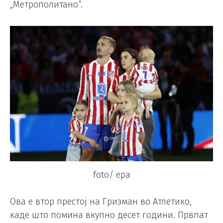
„Метрополитано“.
foto/ epa
Ова е втор престој на Гризман во Атлетико,
каде што помина вкупно десет години. Првпат