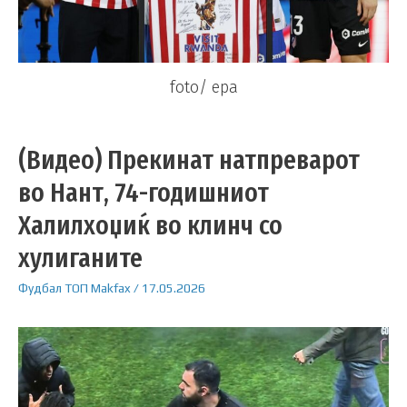
foto/ epa
(Видео) Прекинат натпреварот
во Нант, 74-годишниот
Халилхоџиќ во клинч со
хулиганите
Фудбал
ТОП
Makfax
/
17.05.2026