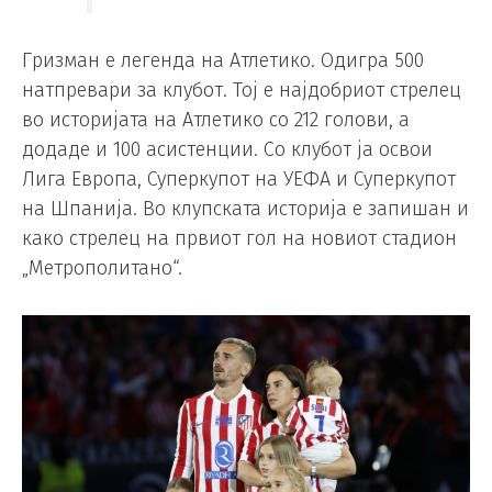
Гризман е легенда на Атлетико. Одигра 500
натпревари за клубот. Тој е најдобриот стрелец
во историјата на Атлетико со 212 голови, а
додаде и 100 асистенции. Со клубот ја освои
Лига Европа, Суперкупот на УЕФА и Суперкупот
на Шпанија. Во клупската историја е запишан и
како стрелец на првиот гол на новиот стадион
„Метрополитано“.