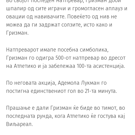
Во својот последен натпревар, Гризман доби
шпалир од сите играчи и громогласен аплауз и
овации од навивачите. Повеќето од нив не
можеа да ги задржат солзите, исто како и
Гризман.
Натпреварот имапе посебна симболика,
Гризман го одигра 500-от натпревар во дресот
на Атлетико и ја забележаа 100-та асистенција.
По неговата акција, Адемола Лукман го
постигна единствениот гол во 21-та минута.
Прашање е дали Гризман ќе биде во тимот, во
последната рунда, кога Атлетико ќе гостува кај
Виљареал.