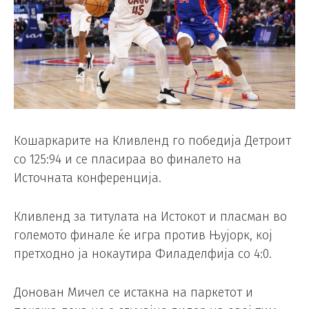
Кошаркарите на Кливленд го победија Детроит
со 125:94 и се пласираа во финалето на
Источната конференција.
Кливленд за титулата на Истокот и пласман во
големото финале ќе игра против Њујорк, кој
претходно ја нокаутира Филаделфија со 4:0.
Донован Мичел се истакна на паркетот и