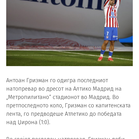
Антоан Гризман го одигра последниот
натопревар во дресот на Алтико Мадрид на
„Метропилитано“ стадионот во Мадрид. Во
претпоследното коло, Гризман со капитенската
лента, го предводеше Атлетико до победата
над Џирона (1:0).