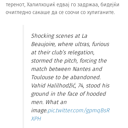
теренот, Халилхоџиќ едвај го задржаа, бидејќи
очигледно сакаше да се соочи со хулиганите.
Shocking scenes at La
Beaujoire, where ultras, furious
at their club’s relegation,
stormed the pitch, forcing the
match between Nantes and
Toulouse to be abandoned.
Vahid Halilhodžić, 74, stood his
ground in the face of hooded
men. What an
image.
pic.twitter.com/gpmqBsR
XPH