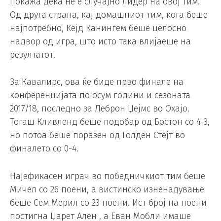
покажа дека не е случајно лидер на овој тим.
Од друга страна, кај домашниот тим, кога беше
најпотребно, Кејд Канингем беше целосно
надвор од игра, што исто така влијаеше на
резултатот.
За Кавалирс, ова ќе биде прво финале на
конференцијата по осум години и сезоната
2017/18, последно за Леброн Џејмс во Охајо.
Тогаш Кливленд беше подобар од Бостон со 4-3,
но потоа беше поразен од Голден Стејт во
финалето со 0-4.
Најефикасен играч во победничкиот тим беше
Мичел со 26 поени, а вистинско изненадување
беше Сем Мерил со 23 поени. Ист број на поени
постигна Џарет Ален , а Еван Мобли имаше