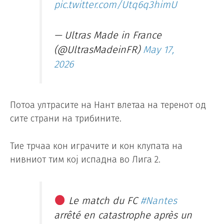
pic.twitter.com/Utq6q3himU
— Ultras Made in France
(@UltrasMadeinFR)
May 17,
2026
Потоа ултрасите на Нант влетаа на теренот од
сите страни на трибините.
Тие трчаа кон играчите и кон клупата на
нивниот тим кој испадна во Лига 2.
Le match du FC
#Nantes
arrêté en catastrophe après un