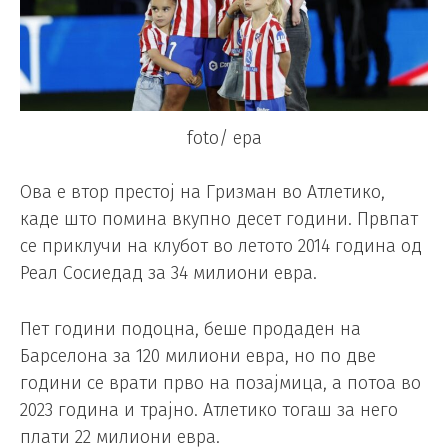
foto/ epa
Ова е втор престој на Гризман во Атлетико,
каде што помина вкупно десет години. Првпат
се приклучи на клубот во летото 2014 година од
Реал Сосиедад за 34 милиони евра.
Пет години подоцна, беше продаден на
Барселона за 120 милиони евра, но по две
години се врати прво на позајмица, а потоа во
2023 година и трајно. Атлетико тогаш за него
плати 22 милиони евра.