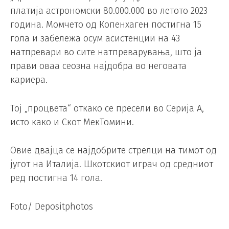
платија астрономски 80.000.000 во летото 2023
година. Момчето од Копенхаген постигна 15
гола и забележа осум асистенции на 43
натпревари во сите натпреварувања, што ја
прави оваа сеозна најдобра во неговата
кариера.
Тој „процвета“ откако се пресели во Серија А,
исто како и Скот МекТомини.
Овие двајца се најдобрите стрелци на тимот од
југот на Италија. Шкотскиот играч од средниот
ред постигна 14 гола.
Foto/ Depositphotos