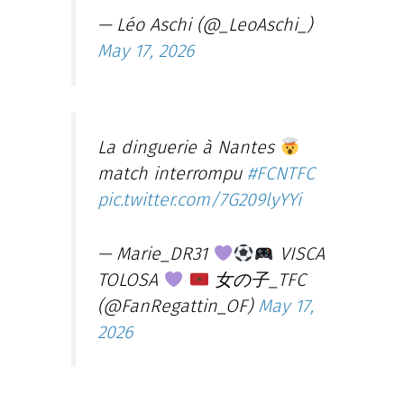
— Léo Aschi (@_LeoAschi_)
May 17, 2026
La dinguerie à Nantes
match interrompu
#FCNTFC
pic.twitter.com/7G209lyYYi
— Marie_DR31
VISCA
TOLOSA
女の子_TFC
(@FanRegattin_OF)
May 17,
2026