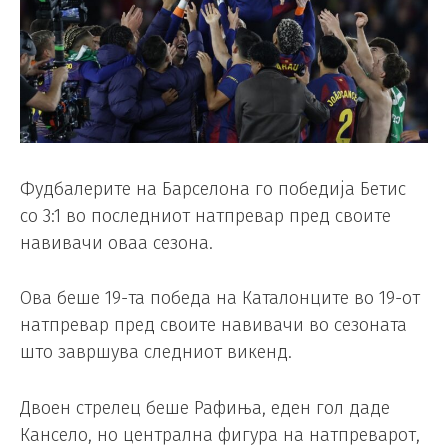
Фудбалерите на Барселона го победија Бетис
со 3:1 во последниот натпревар пред своите
навивачи оваа сезона.
Ова беше 19-та победа на Каталонците во 19-от
натпревар пред своите навивачи во сезоната
што завршува следниот викенд.
Двоен стрелец беше Рафиња, еден гол даде
Кансело, но централна фигура на натпреварот,