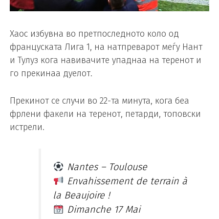
Хаос избувна во претпоследното коло од
француската Лига 1, на натпреварот меѓу Нант
и Тулуз кога навивачите упаднаа на теренот и
го прекинаа дуелот.
Прекинот се случи во 22-та минута, кога беа
фрлени факели на теренот, петарди, топовски
истрели.
Nantes – Toulouse
Envahissement de terrain à
la Beaujoire !
Dimanche 17 Mai