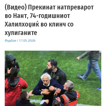
(Видео) Прекинат натпреварот
во Нант, 74-годишниот
Халилхоџиќ во клинч со
хулиганите
Фудбал
/
17.05.2026