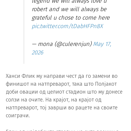
legend we will always love u
robert and we will always be
grateful u chose to come here
pic.twitter.com/tDabHFPn8X
— mona (@culerenjun)
May 17,
2026
Ханси Флик му направи чест да го замени во
финишот на натпреварот, така што Полјакот
доби овации од целиот стадион што му донесе
солзи на очите. На крајот, на крајот од
натпреварот, тој заврши во рацете на своите
соиграчи.