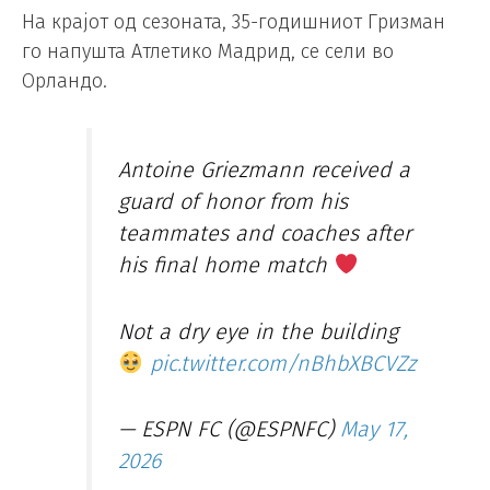
На крајот од сезоната, 35-годишниот Гризман
го напушта Атлетико Мадрид, се сели во
Орландо.
Antoine Griezmann received a
guard of honor from his
teammates and coaches after
his final home match
Not a dry eye in the building
pic.twitter.com/nBhbXBCVZz
— ESPN FC (@ESPNFC)
May 17,
2026