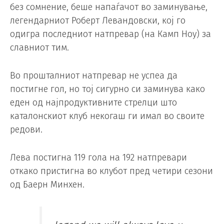
без сомнение, беше напаѓачот во заминување,
легендарниот Роберт Левандовски, кој го
одигра последниот натпревар (на Камп Ноу) за
славниот тим.
Во прошталниот натпревар не успеа да
постигне гол, но тој сигурно си заминува како
еден од најпродуктивните стрелци што
каталонскиот клуб некогаш ги имал во своите
редови.
Лева постигна 119 гола на 192 натпревари
откако пристигна во клубот пред четири сезони
од Баерн Минхен.