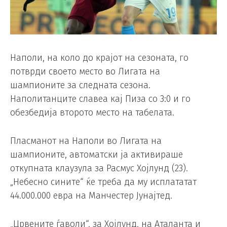
Наполи, на коло до крајот на сезоната, го
потврди своето место во Лигата на
шампионите за следната сезона.
Наполитанците славеа кај Пиза со 3:0 и го
обезбедија второто место на табелата.
Пласманот на Наполи во Лигата на
шампионите, автоматски ја активираше
откупната клаузула за Расмус Хојлунд (23).
„Небесно сините“ ќе треба да му исплататат
44.000.000 евра на Манчестер Јунајтед.
„Црвените ѓаволи“, за Хојлунд, на Аталанта и