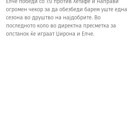
Елче победи со 1:0 против Хетафе и направи
огромен чекор за да обезбеди барем уште една
сезона во друштво на најдобрите. Во
последното коло во директна пресметка за
опстанок ќе играат Џирона и Елче.
Можеби најважниот натпревар за опстанок се
одигра во Валенсија помеѓу директните ривали
за испаѓање Леванте и Мајорка, кој заврши со
триумф на Леванте од 2:0.
Потенцијално најважната победа во сезоната
им ја донесоа на домашните Еспи и Ариага.
Мајорка загуби и е на пат кон испаѓање иако го
имаа вториот најдобар стрелец во лигата оваа
сезона, Ведат Муриќи (досега постигна 22 гола –