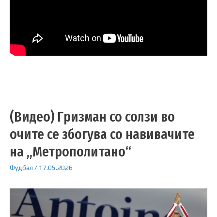
(Видео) Гризман со солзи во
очите се збогува со навивачите
на „Метрополитано“
Фудбал
/
17.05.2026