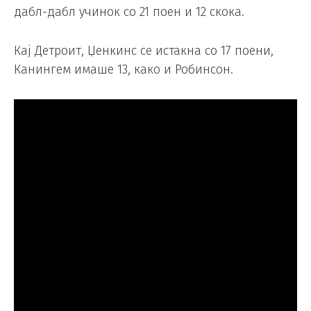
дабл-дабл учинок со 21 поен и 12 скока.
Кај Детроит, Џенкинс се истакна со 17 поени,
Канингем имаше 13, како и Робинсон.