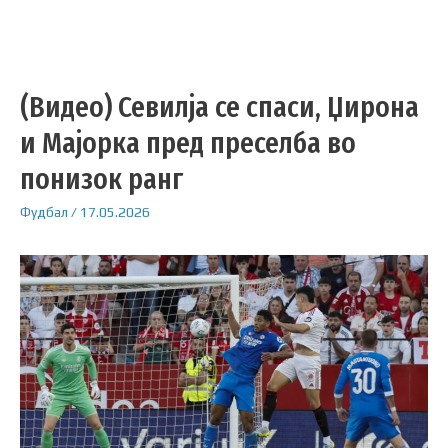
(Видео) Севилја се спаси, Џирона
и Мајорка пред преселба во
понизок ранг
Фудбал
/
17.05.2026