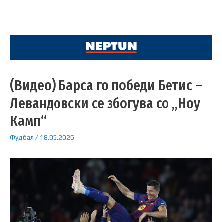
(Видео) Барса го победи Бетис –
Левандовски се збогува со „Ноу
Камп“
Фудбал
/
18.05.2026