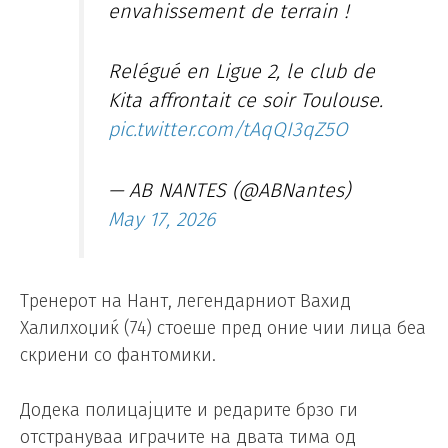
envahissement de terrain !
Relégué en Ligue 2, le club de
Kita affrontait ce soir Toulouse.
pic.twitter.com/tAqQI3qZ5O
— AB NANTES (@ABNantes)
May 17, 2026
Тренерот на Нант, легендарниот Вахид
Халилхоџиќ (74) стоеше пред оние чии лица беа
скриени со фантомики.
Додека полицајците и редарите брзо ги
отстрануваа играчите на двата тима од