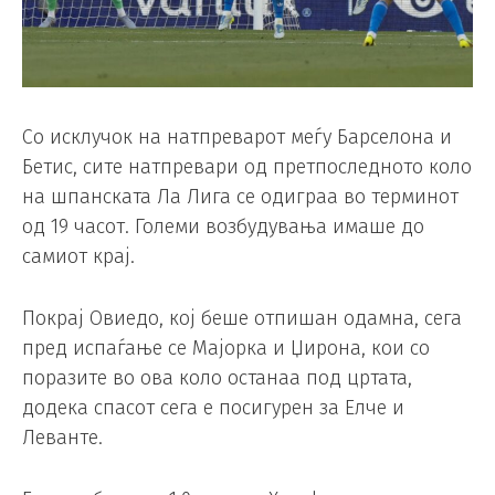
Со исклучок на натпреварот меѓу Барселона и
Бетис, сите натпревари од претпоследното коло
на шпанската Ла Лига се одиграа во терминот
од 19 часот. Големи возбудувања имаше до
самиот крај.
Покрај Овиедо, кој беше отпишан одамна, сега
пред испаѓање се Мајорка и Џирона, кои со
поразите во ова коло останаа под цртата,
додека спасот сега е посигурен за Елче и
Леванте.