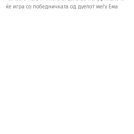
ќе игра со победничката од дуелот меѓу Ема
Радукану и Џесика Пегула.
Рагник се сели во Бирусија
Дортмунд?
Фудбал
/
26.03.2025