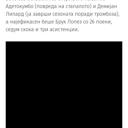
Адетокумбо (повреда на стапалото) и Демијан
Лилард (ја заврши сезоната поради тромбоза),
а најефикасен беше Брук Лопез со 26 поени,
седум скока и три асистенции.