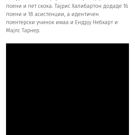
поени и пет скока. Тајрис Халибартон додаде 16
поени и 18 асистенции, а идентичен
поентерски учинок имаа и Ендрју Небхарт и
Мајлс Тарнер.