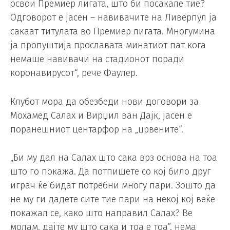
освои Премиер лигата, што би посакале тие?
Одговорот е јасен – навивачите на Ливерпул ја
сакаат титулата во Премиер лигата. Многумина
ја пропуштија прославата минатиот пат кога
немаше навивачи на стадионот поради
коронавирусот“, рече Фаулер.
Клубот мора да обезбеди нови договори за
Мохамед Салах и Вирџил ван Дајк, јасен е
поранешниот центарфор на „црвените“.
„Би му дал на Салах што сака врз основа на тоа
што го покажа. Да потпишете со кој било друг
играч ќе бидат потребни многу пари. Зошто да
не му ги дадете сите тие пари на некој кој веќе
покажал се, како што направил Салах? Ве
молам, дајте му што сака и тоа е тоа”, нема