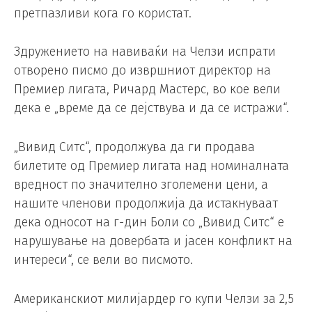
претпазливи кога го користат.
Здружението на навиваќи на Челзи испрати
отворено писмо до извршниот директор на
Премиер лигата, Ричард Мастерс, во кое вели
дека е „време да се дејствува и да се истражи“.
„Вивид Ситс“, продолжува да ги продава
билетите од Премиер лигата над номиналната
вредност по значително зголемени цени, а
нашите членови продолжија да истакнуваат
дека односот на г-дин Боли со „Вивид Ситс“ е
нарушување на довербата и јасен конфликт на
интереси“, се вели во писмото.
Американскиот милијардер го купи Челзи за 2,5