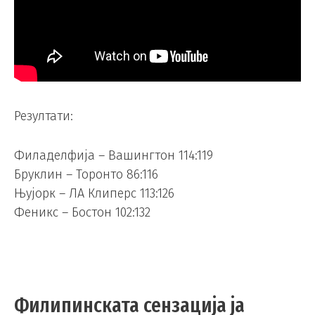
Резултати:
Филаделфија – Вашингтон 114:119
Бруклин – Торонто 86:116
Њујорк – ЛА Клиперс 113:126
Феникс – Бостон 102:132
Филипинската сензација ја