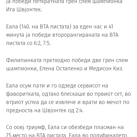
ја победи петкратната грен слем шампионка
Ига Швјонтек.
Еала (140. на ВТА листата) за еден час и 41
минута ја победи второрангираната на ВТА
листата со 6:2, 7:5.
Филипинката претходно победи две грен слем
шампионки, Елена Остапенко и Медисон Киз.
Еала осум пати и го одзеде сервисот на
фаворитката, одтако блескаше во првиот сет, во
втриот успеа да се извлече и врати во мечот по
предноста на Швјонтек од 2:4.
Со оовј триумф, Еала си обезбеди пласман на
75.место на ВТА листата. Еала во полуфиналето