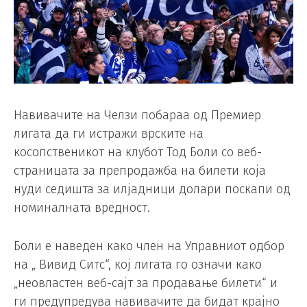
Навивачите на Челзи побараа од Премиер
лигата да ги истражи врските на
косопственикот на клубот Тод Боли со веб-
страницата за препродажба на билети која
нуди седишта за илјадници долари поскапи од
номиналната вредност.
Боли е наведен како член на Управниот одбор
на „ Вивид Ситс“, кој лигата го означи како
„неовластен веб-сајт за продавање билети“ и
ги предупредува навивачите да бидат крајно