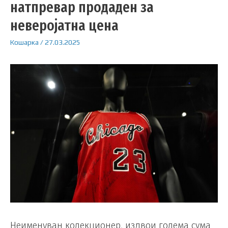
натпревар продаден за
неверојатна цена
Кошарка
/
27.03.2025
Неименуван колекционер, издвои голема сума