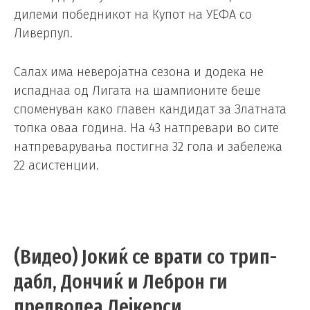
дилеми победникот на Купот на УЕФА со
Ливерпул.
Салах има неверојатна сезона и додека не
испаднаа од Лигата на шампионите беше
споменуван како главен кандидат за Златната
топка оваа година. На 43 натпревари во сите
натпреварувања постигна 32 гола и забележа
22 асистенции.
(Видео) Јокиќ се врати со трип-
дабл, Дончиќ и Леброн ги
предводеа Лејкерси