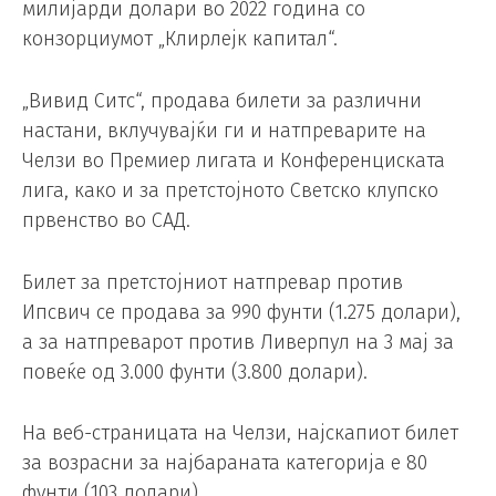
милијарди долари во 2022 година со
конзорциумот „Клирлејк капитал“.
„Вивид Ситс“, продава билети за различни
настани, вклучувајќи ги и натпреварите на
Челзи во Премиер лигата и Конференциската
лига, како и за претстојното Светско клупско
првенство во САД.
Билет за претстојниот натпревар против
Ипсвич се продава за 990 фунти (1.275 долари),
а за натпреварот против Ливерпул на 3 мај за
повеќе од 3.000 фунти (3.800 долари).
На веб-страницата на Челзи, најскапиот билет
за возрасни за најбараната категорија е 80
фунти (103 долари).