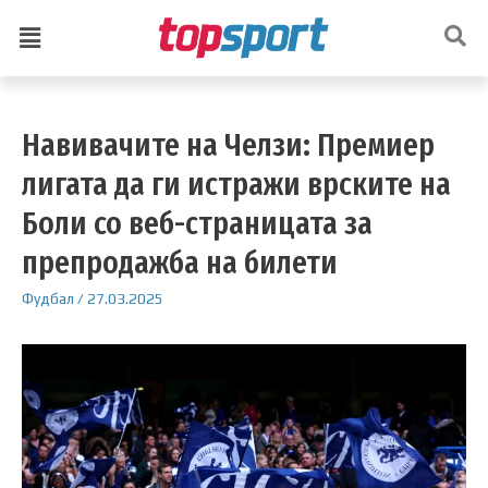
Навивачите на Челзи: Премиер
лигата да ги истражи врските на
Боли со веб-страницата за
препродажба на билети
Фудбал
/
27.03.2025