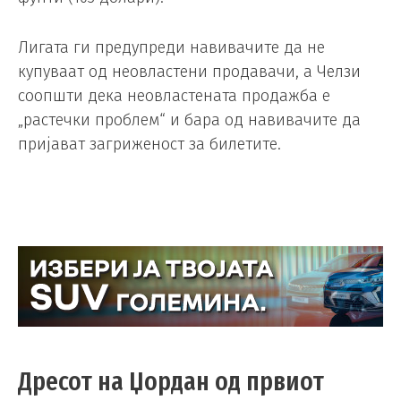
Лигата ги предупреди навивачите да не
купуваат од неовластени продавачи, а Челзи
соопшти дека неовластената продажба е
„растечки проблем“ и бара од навивачите да
пријават загриженост за билетите.
Дресот на Џордан од првиот