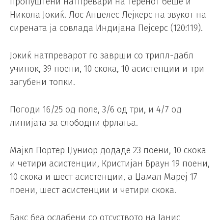
пропуштени натпревари на теренот беше и
Никола Јокиќ. Лос Анџелес Лејкерс на звукот на
сирената ја совлада Индијана Пејсерс (120:119).
Јокиќ натпреварот го заврши со трипл-дабл
учинок, 39 поени, 10 скока, 10 асистенции и три
загубени топки.
Погоди 16/25 од поле, 3/6 од три, и 4/7 од
линијата за слободни фрлања.
Мајкл Портер Џуниор додаде 23 поени, 10 скока
и четири асистенции, Кристијан Браун 19 поени,
10 скока и шест асистенции, а Џамал Мареј 17
поени, шест асистенции и четири скока.
Бакс беа ослабени со отсуството на Јанис