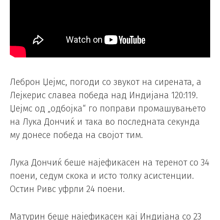
Леброн Џејмс, погоди со звукот на сирената, а
Лејкерис славеа победа над Индијана 120:119.
Џејмс од „одбојка“ го поправи промашувањето
на Лука Дончиќ и така во последната секунда
му донесе победа на својот тим.
Лука Дончиќ беше најефикасен на теренот со 34
поени, седум скока и исто толку асистенции.
Остин Ривс уфрли 24 поени.
Матурин беше најефикасен кај Индијана со 23