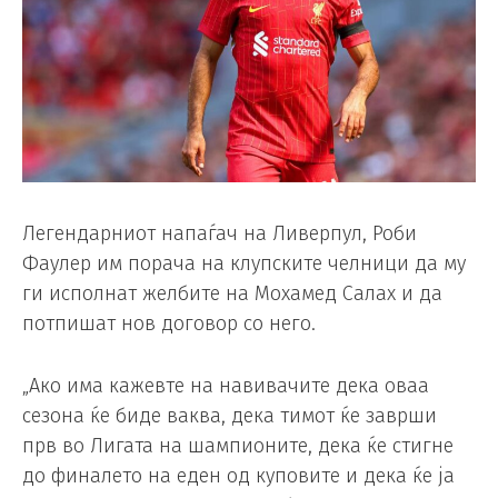
Легендарниот напаѓач на Ливерпул, Роби
Фаулер им порача на клупските челници да му
ги исполнат желбите на Мохамед Салах и да
потпишат нов договор со него.
„Ако има кажевте на навивачите дека оваа
сезона ќе биде ваква, дека тимот ќе заврши
прв во Лигата на шампионите, дека ќе стигне
до финалето на еден од куповите и дека ќе ја