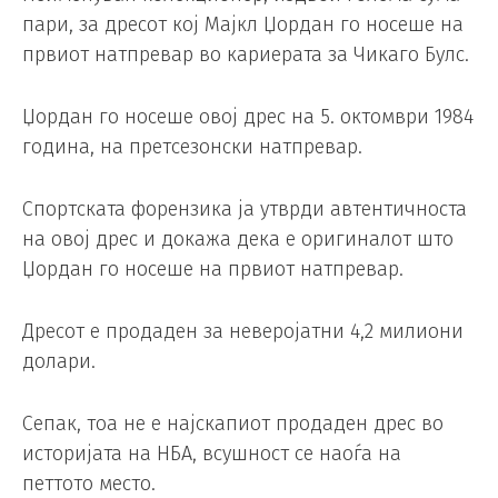
пари, за дресот кој Мајкл Џордан го носеше на
првиот натпревар во кариерата за Чикаго Булс.
Џордан го носеше овој дрес на 5. октомври 1984
година, на претсезонски натпревар.
Спортската форензика ја утврди автентичноста
на овој дрес и докажа дека е оригиналот што
Џордан го носеше на првиот натпревар.
Дресот е продаден за неверојатни 4,2 милиони
долари.
Сепак, тоа не е најскапиот продаден дрес во
историјата на НБА, всушност се наоѓа на
петтото место.