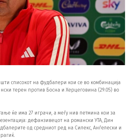
пшти списокот на фудбалери кои се во комбинација
нски терен против Босна и Херцеговина (29.05) во
ње ќе има 27 играчи, а меѓу нив петмина кои за
резентација: дефанзивецот на романски УТА, Дин
удбалерите од средниот ред на Силекс, Анѓелески и
рагиќ.