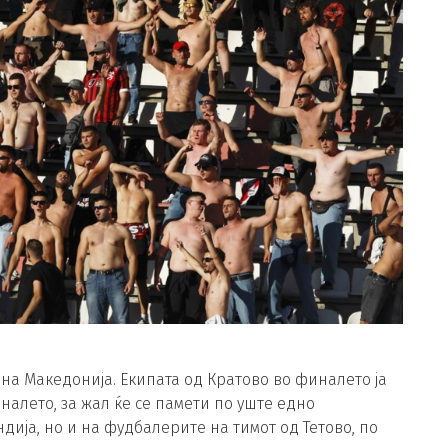
т на Македонија. Екипата од Кратово во финалето ја
иналето, за жал ќе се памети по уште едно
ија, но и на фудбалерите на тимот од Тетово, по