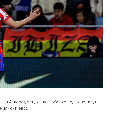
јан Алварез, меѓутоа во клубот се подготвени да
 милиони евра.