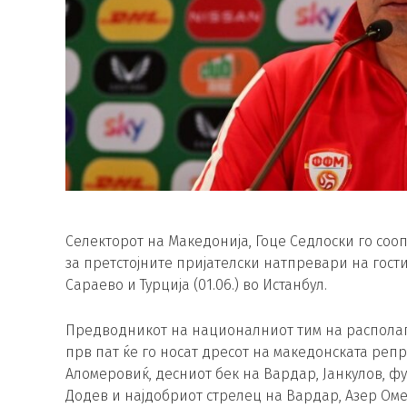
Селекторот на Македонија, Гоце Седлоски го соо
за претстојните пријателски натпревари на гости
Сараево и Турција (01.06.) во Истанбул.
Предводникот на националниот тим на располага
прв пат ќе го носат дресот на македонската реп
Аломеровиќ, десниот бек на Вардар, Јанкулов, ф
Додев и најдобриот стрелец на Вардар, Азер Оме