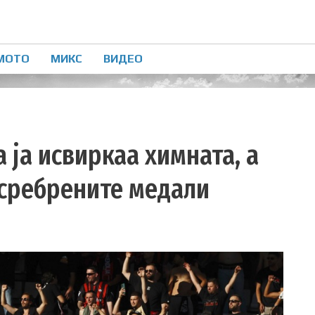
МОТО
МИКС
ВИДЕО
 ја исвиркаа химната, а
 сребрените медали