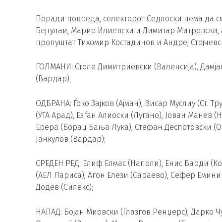
Поради повреда, селекторот Седлоски нема да см
Бејтулаи, Марио Илиевски и Димитар Митровски, 
пропуштат Тихомир Костадинов и Андреј Стојчевс
ГОЛМАНИ: Столе Димитриевски (Валенсија), Дамј
(Вардар);
ОДБРАНА: Ѓоко Зајков (Ајман), Висар Муслиу (Ст. 
(УТА Арад), Езѓан Алиоски (Лугано), Јован Манев 
Ерера (Борац Бања Лука), Стефан Деспотовски (О
Јанкулов (Вардар);
СРЕДЕН РЕД: Елиф Елмас (Наполи), Енис Барди (К
(АЕЛ Лариса), Агон Елези (Сараево), Сефер Емини 
Додев (Силекс);
НАПАД: Бојан Миовски (Глазгов Ренџерс), Дарко Ч