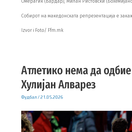
Омерагиќ (Вардар), Милан Ристовски (Бохемијанс
Собирот на македонската репрезентација е закажан
Izvor i Foto/ Ffm.mk
Атлетико нема да одбие
Хулијан Алварез
Фудбал
/
21.05.2026