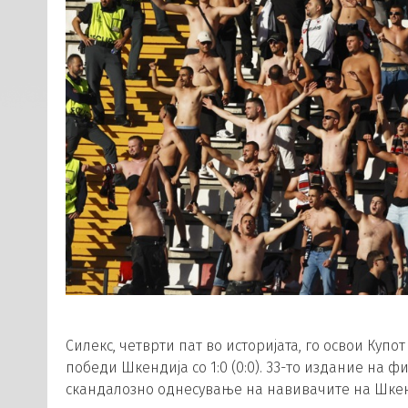
Силекс, четврти пат во историјата, го освои Купо
победи Шкендија со 1:0 (0:0). 33-то издание на ф
скандалозно однесување на навивачите на Шкенд