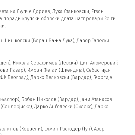
ета на Љупче Дориев, Лука Станковски, Егзон
а поради клупски обврски двата натпревари ќе ги
ки.
ан Шишковски (Борац Бања Лука), Давор Талески
Труден), Никола Серафимов (Левски), Дин Аломеровиќ
(Нови Пазар), Имран Фетаи (Шкендија), Себастијан
ФК Београд), Дарко Велковски (Вардар), Георгије
оњаспор), Бобан Николов (Вардар), Јани Атанасов
(Сондерјиске), Дарко Анѓелески (Силекс), Дарко
урлинов (Коџаели), Елмин Растодер (Тун), Азер