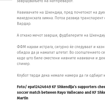
завршувањето на натпреварот.
Навивачите на Шкендија, пред почетокот на дуе
македонската химна. Потоа развија транспарен
Вардар.
А откако мечот заврши, фудбалерите на Шкендија
ФФМ најави истрага, сигурно ќе следуваат и каз
обидоа да ја намалат штетат. Во соопштението с
каде што биле сместени нивните навивачи и дек
спикер.
Клубот тврди дека немале намера да ги одбијат 
Foto/ epa12424649 KF Shkendija’s supporters che
soccer match between Rayo Vallecano and KF Shken
Martin