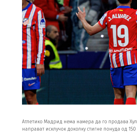
Атлетико Мадрид нема намера да го продава Хули
направат исклучок доколку стигне понуда од 150