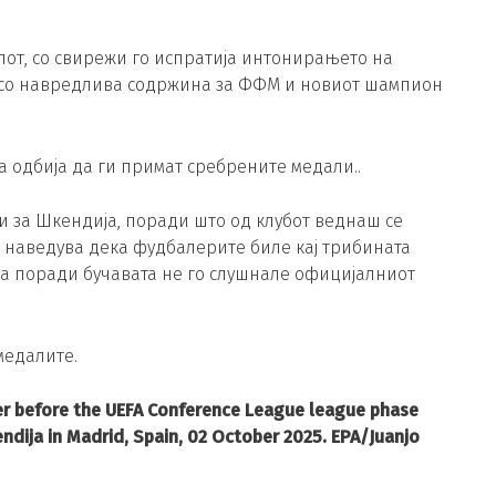
лот, со свирежи го испратија интонирањето на
т со навредлива содржина за ФФМ и новиот шампион
 одбија да ги примат сребрените медали..
ни за Шкендија, поради што од клубот веднаш се
е наведува дека фудбалерите биле кај трибината
а поради бучавата не го слушнале официјалниот
медалите.
er before the UEFA Conference League league phase
dija in Madrid, Spain, 02 October 2025. EPA/Juanjo