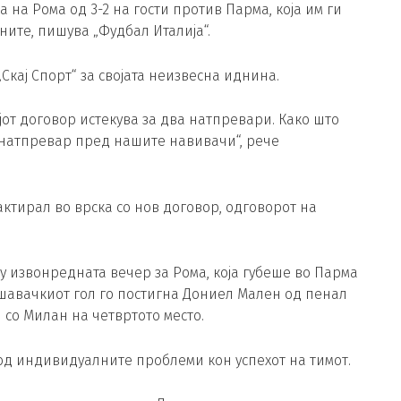
на Рома од 3-2 на гости против Парма, која им ги
ите, пишува „Фудбал Италија“.
кај Спорт“ за својата неизвесна иднина.
ојот договор истекува за два натпревари. Како што
н натпревар пред нашите навивачи“, рече
ктирал во врска со нов договор, одговорот на
у извонредната вечер за Рома, која губеше во Парма
Решавачкиот гол го постигна Дониел Мален од пенал
и со Милан на четвртото место.
 од индивидуалните проблеми кон успехот на тимот.