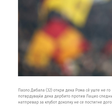
Паоло Дибала (32) откри дека Рома сè уште не г
потврдувајќи дека дербито против Лацио следн
натпревар за клубот доколку не се постигне дого