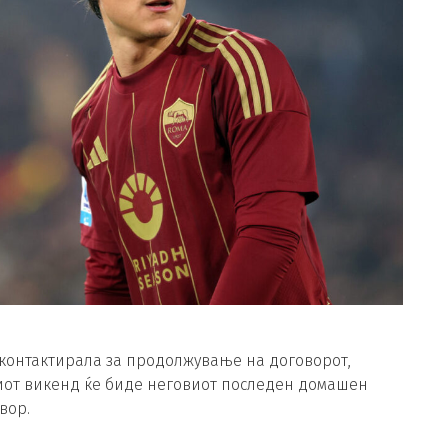
о контактирала за продолжување на договорот,
иот викенд ќе биде неговиот последен домашен
вор.