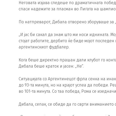
Неговата изјава следеше по драматичната победа 
спаси надежите за пласман во Лигата на шампион
По натпреварот, Дибала отворено зборуваше за „С
„И јас би сакал да знам што ми носи иднината. М
стојат работите, дербито ќе биде мојот последе
аргентинскиот фудбалер.
Кога беше директно прашан дали клубот го конта
Дибала беше краток и јасен: „Не“.
Ситуацијата со Аргентинецот фрла сенка на инак
до 93-та минута, но на крајот успеа да победи. 
во 101-та минута. Со таа победа, Рома се изеднач
Дибала, сепак, се обиде да го сврти вниманието