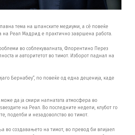
лавна тема на шпанските медиуми, а сè повеќе
а на Реал Мадрид е практично завршена работа.
проблеми во соблекувалната, Флорентино Перез
илноста и авторитетот во тимот. Изборот паднал на
ијаго Бернабеу“, по повеќе од една деценија, каде
 може да ја смири напнатата атмосфера во
ѕвездите на Реал. Во последните недели, клубот го
е, поделби и незадоволство во тимот.
а во создавањето на тимот, во превод би влијаел