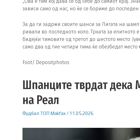
„Ова е тим кој дава сè од себе до самиот крај. 
зависи само од нас, но ќе се бориме до последен м
За да ги задржи своите шанси за Лигата на шамп
ривали во последното коло. Трката за елитното
бидејќи тимовите од третот до шестото место: Јув
само два од тие четири тима ќе обезбедат место 
Foot/ Depositphotos
Шпанците тврдат дека 
на Реал
Фудбал
ТОП
Makfax
/
11.05.2026