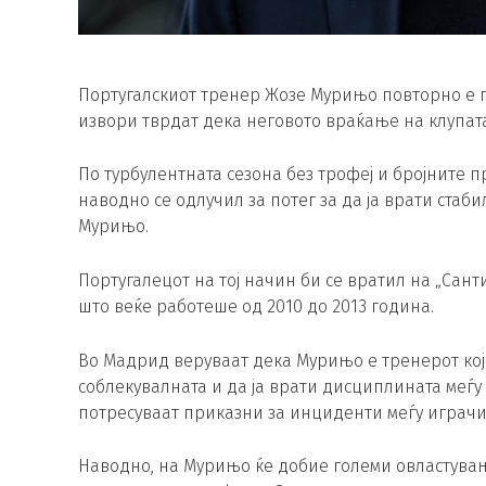
Португалскиот тренер Жозе Мурињо повторно е г
извори тврдат дека неговото враќање на клупат
По турбулентната сезона без трофеј и бројните 
наводно се одлучил за потег за да ја врати стаб
Мурињо.
Португалецот на тој начин би се вратил на „Сант
што веќе работеше од 2010 до 2013 година.
Во Мадрид веруваат дека Мурињо е тренерот кој
соблекувалната и да ја врати дисциплината меѓу 
потресуваат приказни за инциденти меѓу играчит
Наводно, на Мурињо ќе добие големи овластувањ