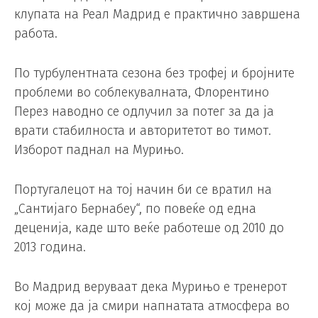
клупата на Реал Мадрид е практично завршена
работа.
По турбулентната сезона без трофеј и бројните
проблеми во соблекувалната, Флорентино
Перез наводно се одлучил за потег за да ја
врати стабилноста и авторитетот во тимот.
Изборот паднал на Мурињо.
Португалецот на тој начин би се вратил на
„Сантијаго Бернабеу“, по повеќе од една
деценија, каде што веќе работеше од 2010 до
2013 година.
Во Мадрид веруваат дека Мурињо е тренерот
кој може да ја смири напнатата атмосфера во