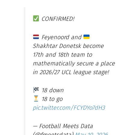
CONFIRMED!
Feyenoord and
Shakhtar Donetsk become
17th and 18th team to
mathematically secure a place
in 2026/27 UCL league stage!
18 down
18 to go
pic.twitter.com/FCYDYo7dH3
— Football Meets Data
(@fmeetsdata)
May 10, 2026