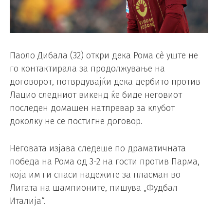
Паоло Дибала (32) откри дека Рома сè уште не
го контактирала за продолжување на
договорот, потврдувајќи дека дербито против
Лацио следниот викенд ќе биде неговиот
последен домашен натпревар за клубот
доколку не се постигне договор.
Неговата изјава следеше по драматичната
победа на Рома од 3-2 на гости против Парма,
која им ги спаси надежите за пласман во
Лигата на шампионите, пишува „Фудбал
Италија“.