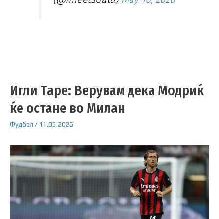
Игли Таре: Верувам дека Модриќ
ќе остане во Милан
Фудбал
/
11.05.2026