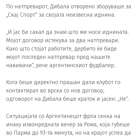
По натпреварот, Дибала отворено зборуваше за
„Скај Спорт“ за својата неизвесна иднина.
„И јас би сакал да знам што ми носи иднината.
Мојот договор истекува за два натпревари.
Како што стојат работите, дербито ќе биде
мојот последен натпревар пред нашите
навивачи“, рече аргентинскиот фудбалер.
Кога беше директно прашан дали клубот го
контактирал во врска со нов договор,
одговорот на Дибала беше краток и јасен: „Не“.
Ситуацијата со Аргентинецот фрла сенка на
инаку извонредната вечер за Рома, која губеше
во Парма до 93-та минута, но на крајот успеа да