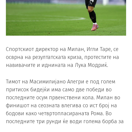
Спортскиот директор на Милан, Игли Таре, се
осврна на резултатската криза, протестите на
навивачите и иднината на Лука Модриќ.
Тимот на Масимилијано Алегри е под голем
притисок бидејќи има само две победи во
последните осум првенствени кола. Милан во
финишот на сеозната влегива со ист број на
бодови како четвртопласираната Рома. Во
последните три рунди ќе води голема борба за
пласман во Лигата на шампионите.