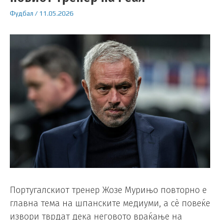
Фудбал
/
11.05.2026
Португалскиот тренер Жозе Мурињо повторно е
главна тема на шпанските медиуми, а сè повеќе
извори тврдат дека неговото враќање на