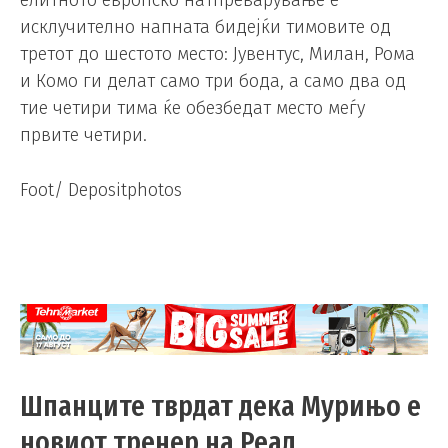
исклучително напната бидејќи тимовите од
третот до шестото место: Јувентус, Милан, Рома
и Комо ги делат само три бода, а само два од
тие четири тима ќе обезбедат место меѓу
првите четири.
Foot/ Depositphotos
Шпанците тврдат дека Мурињо е
новиот тренер на Реал