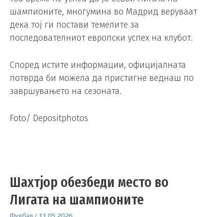
шампионите, многумина во Мадрид веруваат
дека тој ги постави темелите за
последователниот европски успех на клубот.
Според истите информации, официјалната
потврда би можела да пристигне веднаш по
завршувањето на сезоната.
Foto/ Depositphotos
Шахтјор обезбеди место во
Лигата на шампионите
Фудбал
/
11.05.2026