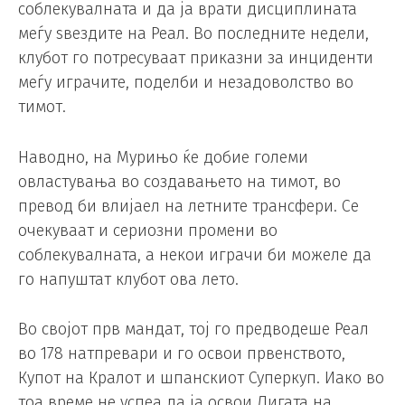
соблекувалната и да ја врати дисциплината
меѓу ѕвездите на Реал. Во последните недели,
клубот го потресуваат приказни за инциденти
меѓу играчите, поделби и незадоволство во
тимот.
Наводно, на Мурињо ќе добие големи
овластувања во создавањето на тимот, во
превод би влијаел на летните трансфери. Се
очекуваат и сериозни промени во
соблекувалната, а некои играчи би можеле да
го напуштат клубот ова лето.
Во својот прв мандат, тој го предводеше Реал
во 178 натпревари и го освои првенството,
Купот на Кралот и шпанскиот Суперкуп. Иако во
тоа време не успеа да ја освои Лигата на