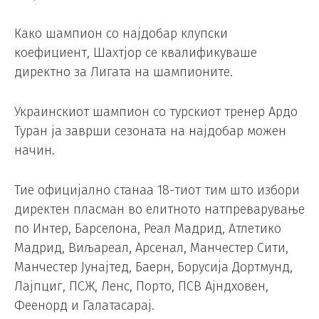
Како шампион со најдобар клупски
коефициент, Шахтјор се квалификуваше
директно за Лигата на шампионите.
Украинскиот шампион со турскиот тренер Ардо
Туран ја заврши сезоната на најдобар можен
начин.
Тие официјално станаа 18-тиот тим што избори
директен пласман во елитното натпреварување
по Интер, Барселона, Реал Мадрид, Атлетико
Мадрид, Виљареал, Арсенал, Манчестер Сити,
Манчестер Јунајтед, Баерн, Борусија Дортмунд,
Лајпциг, ПСЖ, Ленс, Порто, ПСВ Ајндховен,
Феенорд и Галатасарај.