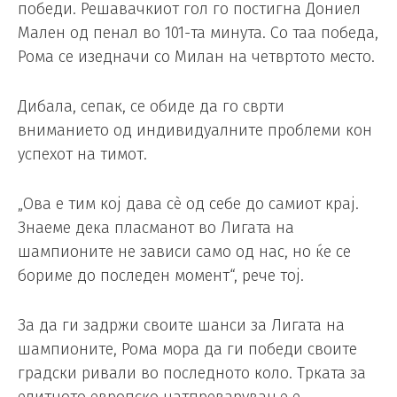
победи. Решавачкиот гол го постигна Дониел
Мален од пенал во 101-та минута. Со таа победа,
Рома се изедначи со Милан на четвртото место.
Дибала, сепак, се обиде да го сврти
вниманието од индивидуалните проблеми кон
успехот на тимот.
„Ова е тим кој дава сè од себе до самиот крај.
Знаеме дека пласманот во Лигата на
шампионите не зависи само од нас, но ќе се
бориме до последен момент“, рече тој.
За да ги задржи своите шанси за Лигата на
шампионите, Рома мора да ги победи своите
градски ривали во последното коло. Трката за
елитното европско натпреварување е