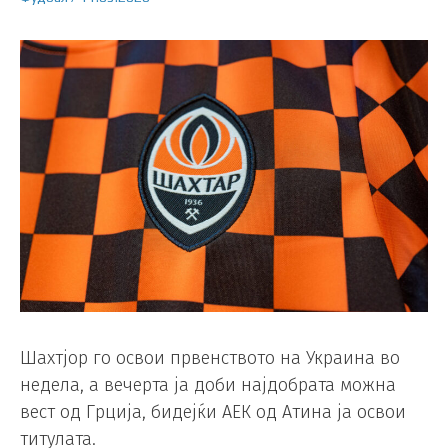
Шахтјор го освои првенството на Украина во
недела, а вечерта ја доби најдобрата можна
вест од Грција, бидејќи АЕК од Атина ја освои
титулата.