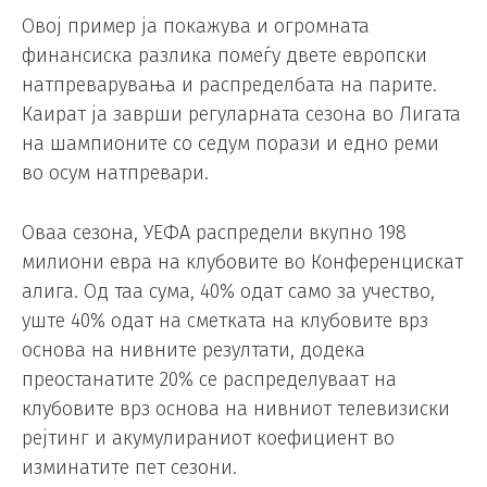
Овој пример ја покажува и огромната
финансиска разлика помеѓу двете европски
натпреварувања и распределбата на парите.
Каират ја заврши регуларната сезона во Лигата
на шампионите со седум порази и едно реми
во осум натпревари.
Оваа сезона, УЕФА распредели вкупно 198
милиони евра на клубовите во Конференцискат
алига. Од таа сума, 40% одат само за учество,
уште 40% одат на сметката на клубовите врз
основа на нивните резултати, додека
преостанатите 20% се распределуваат на
клубовите врз основа на нивниот телевизиски
рејтинг и акумулираниот коефициент во
изминатите пет сезони.