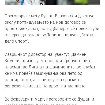
Преговорите меѓу Душан Влаховиќ и Јувентус
околу потпишувањето на нов договор се
одолговлекуваат, но фудбалерот сè повеќе губи
интерес да остане во Торино, пишува „Газета
дело Спорт“.
Извршниот директор на Јувентус, Дамиен
Комоли, призна дека поради пропуштениот
пласман во Лигата на шампионите, во клубот
ќе има повеќе заминувања ова лето од
планираното, а се чини дека српскиот
репрезентативец е на врвот на таа листа.
Во февруари и март, преговорите со Душан и