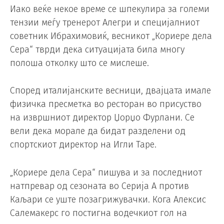
Иако веќе некое време се шпекулира за големи
тензии меѓу тренерот Алегри и специјалниот
советник Ибрахимовиќ, весникот „Кориере дела
Сера“ тврди дека ситуацијата била многу
полоша отколку што се мислеше.
Според италијанските весници, двајцата имале
физичка пресметка во ресторан во присуство
на извршниот директор Џорџо Фурлани. Се
вели дека морале да бидат разделени од
спортскиот директор на Игли Таре.
„Кориере дела Сера“ пишува и за последниот
натпревар од сезоната во Серија А против
Каљари се уште позагрижувачки. Кога Алексис
Салемакерс го постигна водечкиот гол на