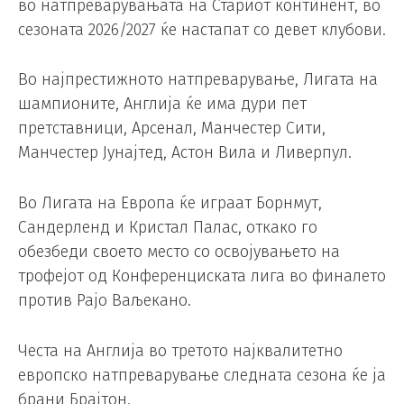
во натпреварувањата на Стариот континент, во
сезоната 2026/2027 ќе настапат со девет клубови.
Во најпрестижното натпреварување, Лигата на
шампионите, Англија ќе има дури пет
претставници, Арсенал, Манчестер Сити,
Манчестер Јунајтед, Астон Вила и Ливерпул.
Во Лигата на Европа ќе играат Борнмут,
Сандерленд и Кристал Палас, откако го
обезбеди своето место со освојувањето на
трофејот од Конференциската лига во финалето
против Рајо Ваљекано.
Честа на Англија во третото најквалитетно
европско натпреварување следната сезона ќе ја
брани Брајтон.