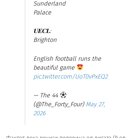
Sunderland
Palace
𝐔𝐄𝐂𝐋:
Brighton
English football runs the
beautiful game
pic.twitter.com/UoT0vPxEQ2
— The 44
(@The_Forty_Four)
May 27,
2026