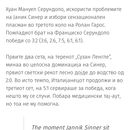
Хуан Мануел Серундоло, искористи проблемите
на Јаник Синер и избори сензационален
пласман во третото коло на Ролан Гарос.
Помладиот брат на Франциско Серундоло
победи со 3:2 (3:6, 2:6, 7:5, 6:1, 6:1).
Првите два сета, на теренот „Сузан Ленгле“,
минаа во целосна доминација на Синер,
првиот светски рекот лесно дојде до водство од
2:0. Во исто темпо, Италијанецот продолжи и во
третиот сет, на 5:1 сервираше за победа, кога
нешто му се случи. Побара медицински тај-аут,
но тоа не му помогна.
The moment Jannik Sinner sit