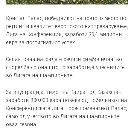
Кристал Палас, победникот на третото место по
рејтинг и квалитет европското натпреварување,
Лига на Конференции, заработи 20,4 милиони
евра за постигнатиот успех.
Сепак, оваа награда е речиси симболична, во
споредба со она што го заработија учесниците
во Лигата на шампионите.
За илустрација, тимот на Каират од Казахстан
заработи 800.000 евра повеќе од победникот на
Конференциската лига, гореспоменатиот Палас,
само од учеството во Лигата на шампионите
оваа сезона.