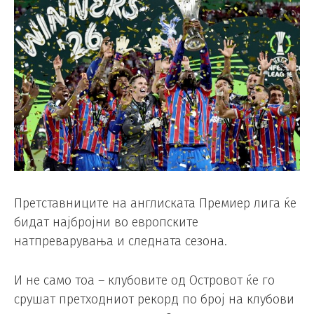
Претставниците на англиската Премиер лига ќе
бидат најбројни во европските
натпреварувања и следната сезона.
И не само тоа – клубовите од Островот ќе го
срушат претходниот рекорд по број на клубови