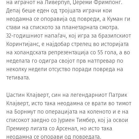
на играчот на Ливерпул, Џереми Фримпонг.
Депај беше еден од тројцата играчи кои
неодамна се опоравија од повреди, а Куман ги
стави на спиското за планетарната смотра.
32-годишниот напаѓач, кој игра за бразилскиот
Коринтијанс, е најдобар стрелец во историјата
на холандската репрезентација со 55 гола, а во
неделата го одигра својот прв натпревар по
неколку недели отсуство поради повреда на
тетивата.
Џастин Клајверт, син на легендарниот Патрик
Клајверт, исто така неодамна се врати во тимот
на Борнмут по операцијата на коленото и е на
списокот заедно со Јуриен Тимбер, кој ја освои
Премиер лигата со Арсенал, но исто така
неодамна се опорави од повредата.