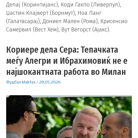
Депај (Коринтијанс), Коди Гакпо (Ливерпул),
Џастин Клајверт (Борнмут), Ноа Ланг
(Галатасарај), Дониел Мален (Рома), Крисенсио
Самервил (Вест Хем), Вут Вегорст (Ајакс).
Кориере дела Сера: Тепачката
меѓу Алегри и Ибрахимовиќ не е
најшокантната работа во Милан
Фудбал
Makfax
/
28.05.2026