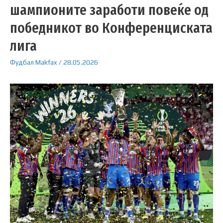
шампионите заработи повеќе од
победникот во Конференциската
лига
Фудбал
Makfax
/
28.05.2026