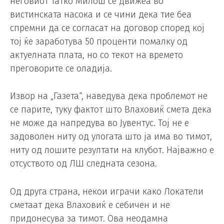
неговиот татко Милош се движеа во
вистинската насока и се чини дека тие беа
спремни да се согласат на договор според кој
тој ќе заработува 50 проценти помалку од
актуелната плата, но со текот на времето
преговорите се оладија.
Извор на „Газета“, наведува дека проблемот не
се парите, туку фактот што Влаховиќ смета дека
не може да напредува во Јувентус. Тој не е
задоволен ниту од улогата што ја има во тимот,
ниту од лошите резултати на клубот. Најважно е
отсуството од ЛШ следната сезона.
Од друга страна, некои играчи како Локатели
сметаат дека Влаховиќ е себичен и не
придонесува за тимот. Ова неодамна