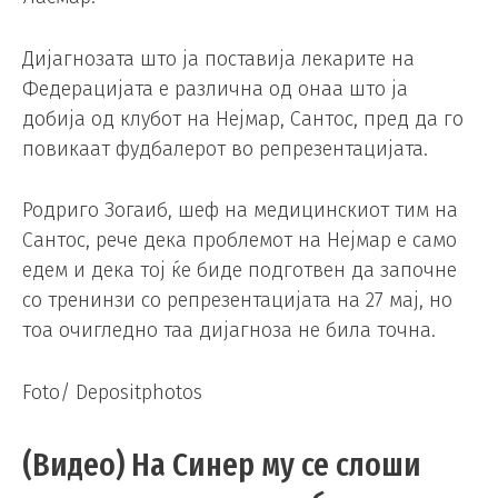
Дијагнозата што ја поставија лекарите на
Федерацијата е различна од онаа што ја
добија од клубот на Нејмар, Сантос, пред да го
повикаат фудбалерот во репрезентацијата.
Родриго Зогаиб, шеф на медицинскиот тим на
Сантос, рече дека проблемот на Нејмар е само
едем и дека тој ќе биде подготвен да започне
со тренинзи со репрезентацијата на 27 мај, но
тоа очигледно таа дијагноза не била точна.
Foto/ Depositphotos
(Видео) На Синер му се слоши