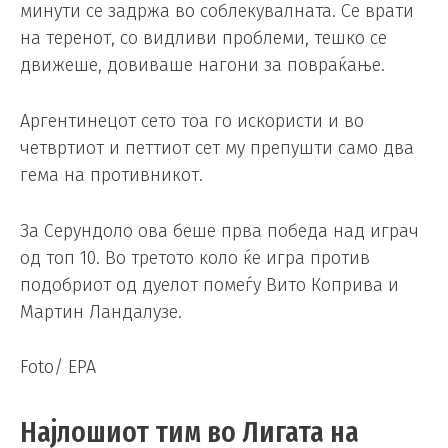
минути се задржа во соблекувалната. Се врати
на теренот, со видливи проблеми, тешко се
движеше, довиваше нагони за повраќање.
Аргентинецот сето тоа го искористи и во
четвртиот и петтиот сет му препушти само два
гема на противникот.
За Серундоло ова беше прва победа над играч
од топ 10. Во третото коло ќе игра против
подобриот од дуелот помеѓу Вито Коприва и
Мартин Ландалузе.
Foto/ EPA
Најлошиот тим во Лигата на