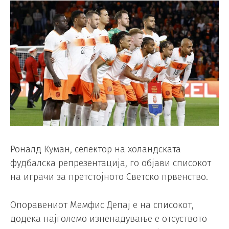
Роналд Куман, селектор на холандската
фудбалска репрезентација, го објави списокот
на играчи за претстојното Светско првенство.
Опоравениот Мемфис Депај е на списокот,
додека најголемо изненадување е отсуството