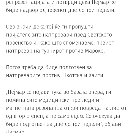
репрезентацијата и потврди дека Нејмар ќе
биде надвор од теренот две до три недели.
Ова значи дека тој ќе ги пропушти
пријателските натпревари пред Светското
првенство и, како што споменавме, првиот
натпревар на турнирот против Мароко.
Потоа треба да биде подготвен за
натпреварите против Шкотска и Хаити.
„Нејмар се појави тука во базата вчера, ги
помина сите медицински прегледи и
магнетната резонанца откри повреда на листот
од втор степен, а не само едем. Се очекува да
биде подготвен за две до три недели“, објави
Ласмар.