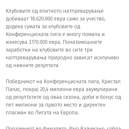
Клубовите од елитното натпреварување
добиваат 18.620.000 евра само за учество,
додека сумата за клубовите од
Конференциската лига е многу помала и
изнесува 3.170.000 евра. Понатамошните
заработки на клубовите во сите три
натпреварувања природно зависат исклучиво
од нивните резултати.
Победникот на Конференциската лига, Кристал
Палас, покрај 20,4 милиони евра акумулирани
од резултатите од оваа сезона, доби и бонус од
пет милиони за првото место и директен
пласман во Лигата на Европа.
Поразениот во финалето, Рајо Ваљекано, собра