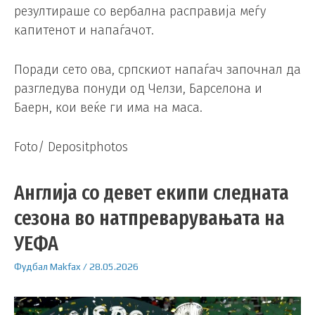
резултираше со вербална расправија меѓу
капитенот и напаѓачот.
Поради сето ова, српскиот напаѓач започнал да
разгледува понуди од Челзи, Барселона и
Баерн, кои веќе ги има на маса.
Foto/ Depositphotos
Англија со девет екипи следната
сезона во натпреварувањата на
УЕФА
Фудбал
Makfax
/
28.05.2026