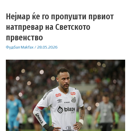
Нејмар ќе го пропушти првиот
натпревар на Светското
првенство
Фудбал
Makfax
/
28.05.2026