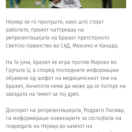
Нејмар ќе го пропушти, како што стојат
работите, првиот натпревар на
репрезентацијата на Бразил претстојното
Светско првенство во САД, Мексико и Канада.
На 14 јуни, Бразил ќе игра против Мароко во
Групата Ц, а според последните информации
објавени од шефот на медицинскиот тим на
Бразил, Анчелоти нема да може да се потпре на
ѕвездата на тимот за тој дуел.
Докторот на репрезентацијата, Родриго Ласмар,
ги информираше новинарите за состојбата на
повредата на Нејмар во кампот на