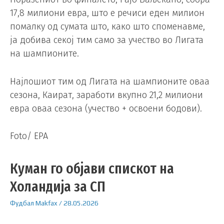
17,8 милиони евра, што е речиси еден милион
помалку од сумата што, како што споменавме,
ја добива секој тим само за учество во Лигата
на шампионите.
Најлошиот тим од Лигата на шампионите оваа
сезона, Каират, заработи вкупно 21,2 милиони
евра оваа сезона (учество + освоени бодови).
Foto/ EPA
Куман го објави спискот на
Холандија за СП
Фудбал
Makfax
/
28.05.2026