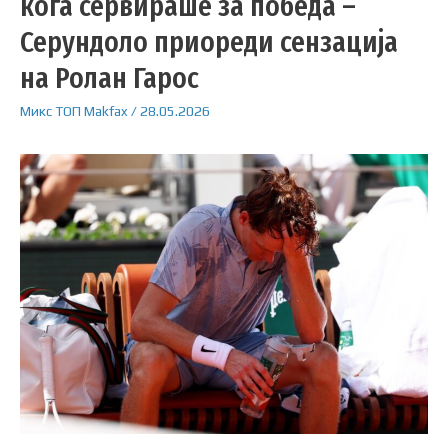
кога сервираше за победа –
Серундоло приореди сензација
на Ролан Гарос
Микс
ТОП
Makfax
/
28.05.2026