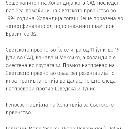
беше капитен на Холандија кога САД последен
пат беа домаќини на Светското првенство во
1994 година. Холандија тогаш беше поразена во
четвртфиналето од подоцнежниот шампион
Бразил со 3:2.
Светското првенство ќе се игра од 11 јуни до 19
јули во САД, Канада и Мексико, а Холандија е
сместена во групата Ф. Првиот натпревар на
Светското првенство оваа репрезентација го
игра против Јапонија во Далас, по што следат
натпревари против Шведска и Тунис.
Репрезентацијата на Холандија за Светското
првенство:
Голмани: Марк Флекен (Баер Леверкузен), Робин