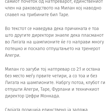
самиот почеток од натпреварот, единствениот
член на раководството на Милан кој наводно
славел на трибините бил Таре.
Во текстот се наведува дека причината е тоа
што другите директори знаеле дека пласманот
во Лигата на шампионите ќе го направи многу
потешко и поскапо отпуштањето на тренерот
Алегри.
Милан го загуби тој натпревар со 2:1 и остана
без место меѓу првите четири, а со тоа и без
Лигата на шампионите. Набргу потоа, клубот ги
отпушти Алегри, Таре, Фурлани и техничкиот
директор Џефри Монкада.
Својата позиција единствено ја задржа