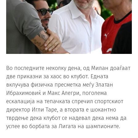
Во последните неколку дена, од Милан доаѓаат
две приказни за хаос во клубот. Едната
вклучува физичка пресметка меѓу Златан
Ибрахимовиќ и Макс Алегри, поголема
ескалација на тепачката спречил спортскиот
директор Игли Таре, а втората е шокантно
тврдење дека клубот се надевал дека нема да
успее во борбата за Лигата на шампионите.