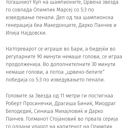
тогашниот Куп на шампионите, Црвена звезда
го совлада Олимпик Марсеј со 5:3 по
изведување пенали. Дел од таа шампионска
генерација беа Македонците, Дарко Панчев и
Илија Најдовски.
Натпреварот се играше во Бари, а бидејќи во
регуларните 90 минути немаше голови, се играа
продолженија. Во дополнителните 30 минути
немаше голови, а потоа „црвено-белите“
победија со 5:3 по изведувањето пенали.
Головите за Звезда од 11 метри ги постигнаа
Роберт Просинечки, Драгиша Биниќ, Миодраг
Белодедиќ, Синиша Михајловиќ и Дарко
Панчев. Голманот Стојановиќ во првата серија
го одрани ударот на капитенот на Олимпик