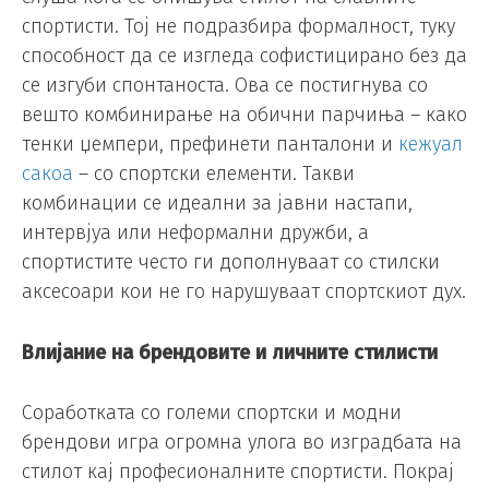
спортисти. Тој не подразбира формалност, туку
способност да се изгледа софистицирано без да
се изгуби спонтаноста. Ова се постигнува со
вешто комбинирање на обични парчиња – како
тенки џемпери, префинети панталони и
кежуал
сакоа
– со спортски елементи. Такви
комбинации се идеални за јавни настапи,
интервјуа или неформални дружби, а
спортистите често ги дополнуваат со стилски
аксесоари кои не го нарушуваат спортскиот дух.
Влијание на брендовите и личните стилисти
Соработката со големи спортски и модни
брендови игра огромна улога во изградбата на
стилот кај професионалните спортисти. Покрај