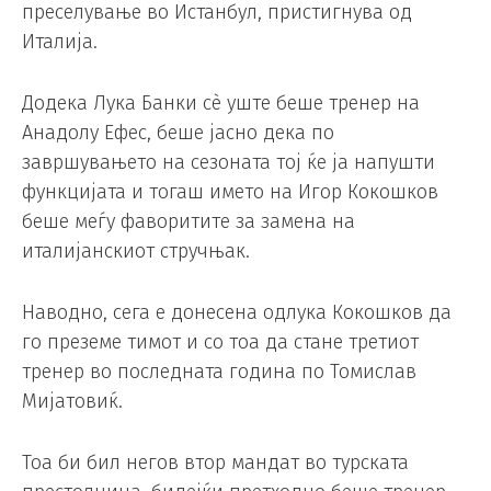
преселување во Истанбул, пристигнува од
Италија.
Додека Лука Банки сè уште беше тренер на
Анадолу Ефес, беше јасно дека по
завршувањето на сезоната тој ќе ја напушти
функцијата и тогаш името на Игор Кокошков
беше меѓу фаворитите за замена на
италијанскиот стручњак.
Наводно, сега е донесена одлука Кокошков да
го преземе тимот и со тоа да стане третиот
тренер во последната година по Томислав
Мијатовиќ.
Тоа би бил негов втор мандат во турската