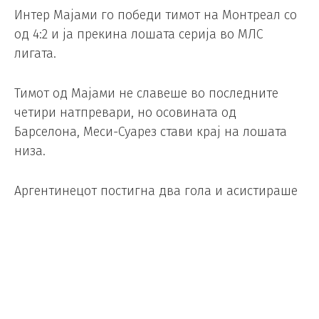
Интер Мајами го победи тимот на Монтреал со
од 4:2 и ја прекина лошата серија во МЛС
лигата.
Тимот од Мајами не славеше во последните
четири натпревари, но осовината од
Барселона, Меси-Суарез стави крај на лошата
низа.
Аргентинецот постигна два гола и асистираше
во првата победа на Интер во последните пет
натпревари. Му помогна и неговиот поранешен
соиграч од Барселона, Луис Суарез, кој исто
така постигна два гола и забележа асистенција.
Во 27-та минута Меси за прв пат ја затресе