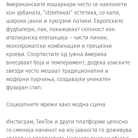
Американските кошаркари често се наклонети
кон урбаната, “streetwear” естетика, со капи,
широки јакни и луксузни патики. Европските
фудбалери, пак, покажуваат склоност кон
италијанска елеганција – чисти линии,
монохроматски комбинации и прецизни
кроеви. Спортистите од Јужна Америка
внесуваат боја и темперамент, додека азиските
ѕвезди често мешаат традиционални и
модерни парчиња, создавајќи уникатен
фузиран стил.
Социјалните мрежи како модна сцена
Инстаграм, ТикТок и други платформи целосно
го сменија начинот на кој јавноста го доживува