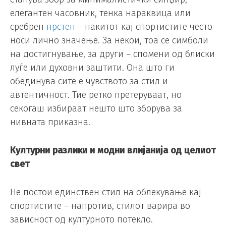
елегантен часовник, тенка нараквица или
сребрен
прстен
– накитот кај спортистите често
носи лично значење. За некои, тоа се симболи
на достигнување, за други – спомени од блиски
луѓе или духовни заштити. Она што ги
обединува сите е чувството за стил и
автентичност. Тие ретко претеруваат, но
секогаш избираат нешто што зборува за
нивната приказна.
Културни разлики и модни влијанија од целиот
свет
Не постои единствен стил на облекување кај
спортистите – напротив, стилот варира во
зависност од културното потекло.