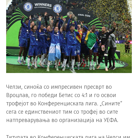
Челзи, синоќа со импресивен пресврт во
Вроцлав, го победи Бетис со 4:1 и го освои
трофејот во Конференциската лига. „Сините“
сега се единствениот тим со трофеј во сите
натпреварувања во организација на УЕФА.
Титулата во Конференциската лига на Челси им