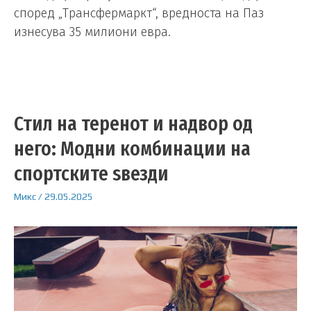
според „Трансфермаркт“, вредноста на Паз
изнесува 35 милиони евра.
Стил на теренот и надвор од
него: Модни комбинации на
спортските ѕвезди
Микс
/
29.05.2025