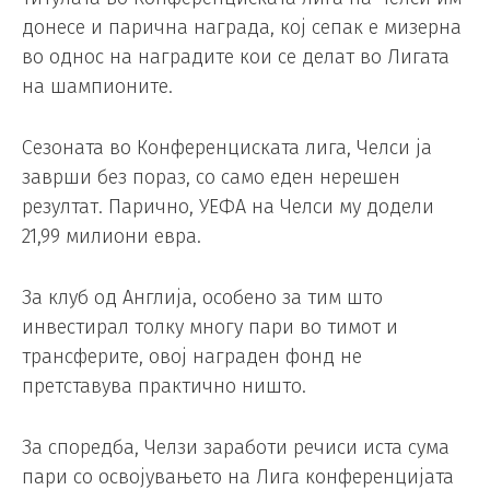
донесе и парична награда, кој сепак е мизерна
во однос на наградите кои се делат во Лигата
на шампионите.
Сезоната во Конференциската лига, Челси ја
заврши без пораз, со само еден нерешен
резултат. Парично, УЕФА на Челси му додели
21,99 милиони евра.
За клуб од Англија, особено за тим што
инвестирал толку многу пари во тимот и
трансферите, овој награден фонд не
претставува практично ништо.
За споредба, Челзи заработи речиси иста сума
пари со освојувањето на Лига конференцијата