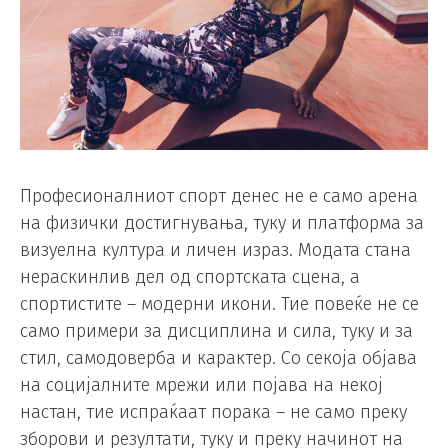
Професионалниот спорт денес не е само арена
на физички достигнувања, туку и платформа за
визуелна култура и личен израз. Модата стана
нераскинлив дел од спортската сцена, а
спортистите – модерни икони. Тие повеќе не се
само примери за дисциплина и сила, туку и за
стил, самодоверба и карактер. Со секоја објава
на социјалните мрежи или појава на некој
настан, тие испраќаат порака – не само преку
зборови и резултати, туку и преку начинот на