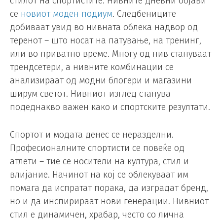
стилот на спортистите. Нивните дневни објави
се
новиот моден подиум
. Следбениците
добиваат увид во нивната облека надвор од
теренот – што носат на патување, на тренинг,
или во приватно време. Многу од нив стануваат
трендсетери, а нивните комбинации се
анализираат од модни блогери и магазини
ширум светот. Нивниот изглед станува
подеднакво важен како и спортските резултати.
Спортот и модата денес се неразделни.
Професионалните спортисти се повеќе од
атлети – тие се носители на култура, стил и
влијание. Начинот на кој се облекуваат им
помага да испратат порака, да изградат бренд,
но и да инспирираат нови генерации. Нивниот
стил е динамичен, храбар, често со лична