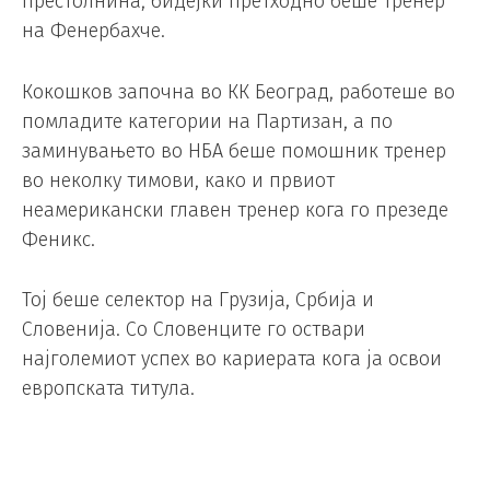
престолнина, бидејќи претходно беше тренер
на Фенербахче.
Кокошков започна во КК Београд, работеше во
помладите категории на Партизан, а по
заминувањето во НБА беше помошник тренер
во неколку тимови, како и првиот
неамерикански главен тренер кога го презеде
Феникс.
Тој беше селектор на Грузија, Србија и
Словенија. Со Словенците го оствари
најголемиот успех во кариерата кога ја освои
европската титула.