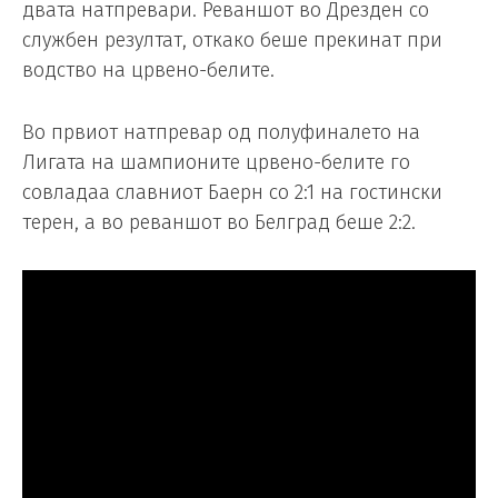
двата натпревари. Реваншот во Дрезден со
службен резултат, откако беше прекинат при
водство на црвено-белите.
Во првиот натпревар од полуфиналето на
Лигата на шампионите црвено-белите го
совладаа славниот Баерн со 2:1 на гостински
терен, а во реваншот во Белград беше 2:2.