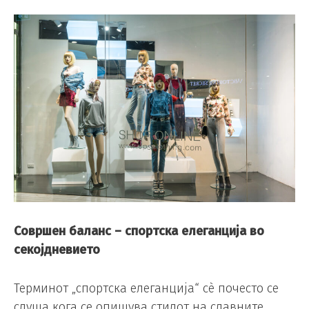
Совршен баланс – спортска елеганција во
секојдневието
Терминот „спортска елеганција“ сè почесто се
слуша кога се опишува стилот на славните