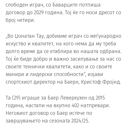
слободен играч, со Баварците потпиша
договор до 2029 година. Тој ќе го носи дресот со
број четири.
„Во Џонатан Тау, добивме играч со меѓународно
искуство и квалитет, на кого нема да му треба
долго време да се етаблира во нашата одбрана.
Тој ќе биде добро и важно засилување за нас со
своите технички квалитети, како и со своите
манири и лидерски способности“, изјави
спортскиот директор на Баерн, Кристоф Фројнд.
Та (29) играше за Баер Леверкузен од 2015
година, настапи на вкупно 402 натпревари.
Неговиот договор со Баер истече по
завршувањето на сезоната 2024/25.