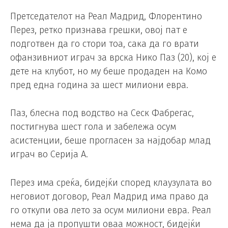
Претседателот на Реал Мадрид, Флорентино
Перез, ретко признава грешки, овој пат е
подготвен да го стори тоа, сака да го врати
офанзивниот играч за врска Нико Паз (20), кој е
дете на клубот, но му беше продаден на Комо
пред една година за шест милиони евра.
Паз, блесна под водство на Сеск Фабрегас,
постигнува шест гола и забележа осум
асистенции, беше прогласен за најдобар млад
играч во Серија А.
Перез има среќа, бидејќи според клаузулата во
неговиот договор, Реал Мадрид има право да
го откупи ова лето за осум милиони евра. Реал
нема да ја пропушти оваа можност, бидејќи