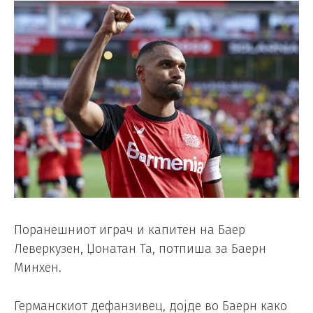
Поранешниот играч и капитен на Баер
Леверкузен, Џонатан Та, потпиша за Баерн
Минхен.
Германскиот дефанзивец, дојде во Баерн како