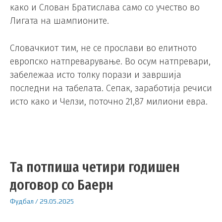
како и Слован Братислава само со учество во
Лигата на шампионите.
Словачкиот тим, не се прослави во елитното
европско натпреварување. Во осум натпревари,
забележаа исто толку порази и завршија
последни на табелата. Сепак, заработија речиси
исто како и Челзи, поточно 21,87 милиони евра.
Та потпиша четири годишен
договор со Баерн
Фудбал
/
29.05.2025