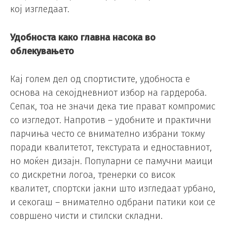
кој изгледаат.
Удобноста како главна насока во
облекувањето
Кај голем дел од спортистите, удобноста е
основа на секојдневниот избор на гардероба.
Сепак, тоа не значи дека тие прават компромис
со изгледот. Напротив – удобните и практични
парчиња често се внимателно избрани токму
поради квалитетот, текстурата и едноставниот,
но моќен дизајн. Популарни се памучни маици
со дискретни логоа, тренерки со висок
квалитет, спортски јакни што изгледаат урбано,
и секогаш – внимателно одбрани патики кои се
совршено чисти и стилски складни.