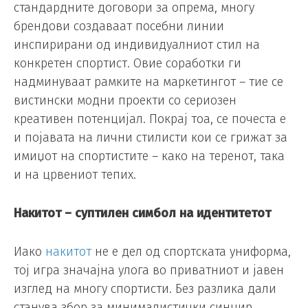
стандардните договори за опрема, многу
брендови создаваат посебни линии
инспирирани од индивидуалниот стил на
конкретен спортист. Овие соработки ги
надминуваат рамките на маркетингот – тие се
вистински модни проекти со сериозен
креативен потенцијал. Покрај тоа, се почеста е
и појавата на лични стилисти кои се грижат за
имиџот на спортистите – како на теренот, така
и на црвениот тепих.
Накитот – суптилен симбол на идентитетот
Иако
накитот
не е дел од спортската униформа,
тој игра значајна улога во приватниот и јавен
изглед на многу спортисти. Без разлика дали
станува збор за минималистички синџир,