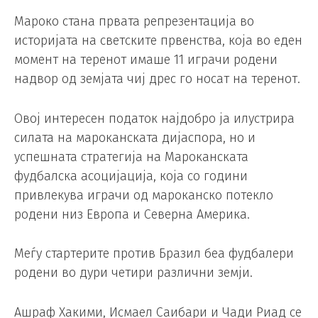
Мароко стана првата репрезентација во
историјата на светските првенства, која во еден
момент на теренот имаше 11 играчи родени
надвор од земјата чиј дрес го носат на теренот.
Овој интересен податок најдобро ја илустрира
силата на мароканската дијаспора, но и
успешната стратегија на Мароканската
фудбалска асоцијација, која со години
привлекува играчи од мароканско потекло
родени низ Европа и Северна Америка.
Меѓу стартерите против Бразил беа фудбалери
родени во дури четири различни земји.
Ашраф Хакими, Исмаел Саибари и Чади Риад се