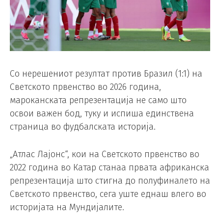
Со нерешениот резултат против Бразил (1:1) на
Светското првенство во 2026 година,
мароканската репрезентација не само што
освои важен бод, туку и испиша единствена
страница во фудбалската историја.
„Атлас Лајонс“, кои на Светското првенство во
2022 година во Катар станаа првата африканска
репрезентација што стигна до полуфиналето на
Светското првенство, сега уште еднаш влего во
историјата на Мундијалите.