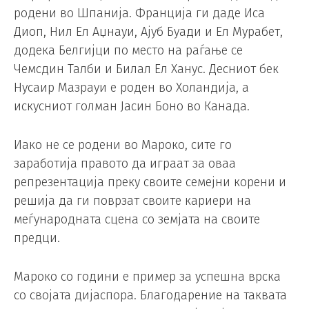
родени во Шпанија. Франција ги даде Иса
Диоп, Нил Ел Аџнауи, Ајуб Буади и Ел Мурабет,
додека Белгијци по место на раѓање се
Чемсдин Талби и Билал Ел Ханус. Десниот бек
Нусаир Мазрауи е роден во Холандија, а
искусниот голман Јасин Боно во Канада.
Иако не се родени во Мароко, сите го
заработија правото да играат за оваа
репрезентација преку своите семејни корени и
решија да ги поврзат своите кариери на
меѓународната сцена со земјата на своите
предци.
Мароко со години е пример за успешна врска
со својата дијаспора. Благодарение на таквата