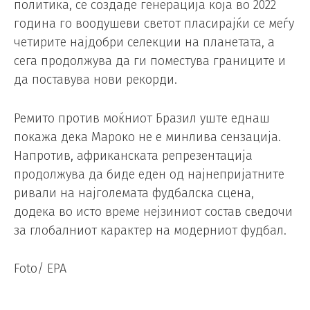
политика, се создаде генерација која во 2022
година го воодушеви светот пласирајќи се меѓу
четирите најдобри селекции на планетата, а
сега продолжува да ги поместува границите и
да поставува нови рекорди.
Ремито против моќниот Бразил уште еднаш
покажа дека Мароко не е минлива сензација.
Напротив, африканската репрезентација
продолжува да биде еден од најнепријатните
ривали на најголемата фудбалска сцена,
додека во исто време нејзиниот состав сведочи
за глобалниот карактер на модерниот фудбал.
Foto/ EPA