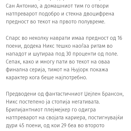
Сан Антонио, а домашниот тим го отвори
натпреварот подобро и стекна двоцифрена
предност во текот на првото полувреме.
Спарс во неколку наврати имаа предност од 16
поени, додека Никс тешко наоѓаа ритам во
нападот и шутираа под 30 проценти од поле.
Сепак, како и многу пати во текот на оваа
финална серија, тимот на Њујорк покажа
карактер кога беше најпотребно.
Предводени од фантастичниот Џејлен Брансон,
Никс постепено ја стопија негативата.
Брилијантниот плејмејкер го одигра
натпреварот на својата кариера, постигнувајќи
дури 45 поени, од кои 29 беа во второто