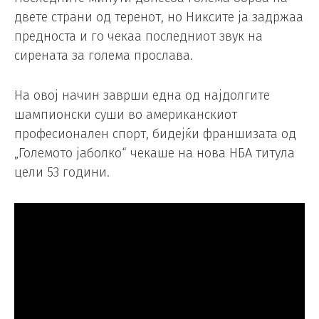
двете страни од теренот, но Никсите ја задржаа
предноста и го чекаа последниот звук на
сирената за голема прослава.
На овој начин заврши една од најдолгите
шампионски суши во американскиот
професионален спорт, бидејќи франшизата од
„Големото јаболко“ чекаше на нова НБА титула
цели 53 години.