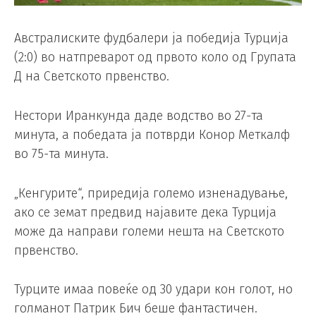
Австралиските фудбалери ја победија Турција
(2:0) во натпреварот од првото коло од Групата
Д на Светското првенство.
Нестори Иранкунда даде водство во 27-та
минута, а победата ја потврди Конор Меткалф
во 75-та минута.
„Кенгурите“, приредија големо изненадување,
ако се земат предвид најавите дека Турција
може да направи големи нешта на Светското
првенство.
Турците имаа повеќе од 30 удари кон голот, но
голманот Патрик Бич беше фантастичен.