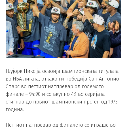
Њујорк Никс ја освоија шампионската титулата
во НБА лигата, откако ги победија Сан Антонио
Спарс во петтиот натпревар од големото
финале – 94:90 и со вкупно 4:1 во серијата
стигнаа до првиот шампионски прстен од 1973
година.
Петтиот натпревар од финалето се играше во