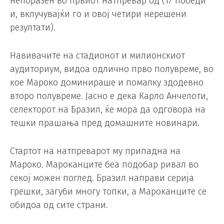
непоразен во првиот натпревар од (17 победи
и, вклучувајќи го и овој четири нерешени
резултати).
Навивачите на стадионот и милионскиот
аудиториум, видоа одлично прво полувреме, во
кое Мароко доминираше и помалку здодевно
второ полувреме. Јасно е дека Карло Анчелоти,
селекторот на Бразил, ќе мора да одговора на
тешки прашања пред домашните новинари.
Стартот на натпреварот му припадна на
Мароко. Мароканците беа подобар ривал во
секој можен поглед. Бразил направи серија
грешки, загуби многу топки, а Мароканците се
обидоа од сите страни.