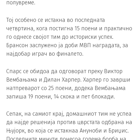
полувреме.
Тој особено се истакна во последната
четвртина, кога постигна 15 поени и практично
го однесе својот тим до историски успех.
Брансон заслужено ја доби МВП наградата, за
најдобар играч во финалето.
Спарс се обидоа да одговорат преку Виктор
Вембањама и Дилан Харпер. Харпер го заврши
натпреварот со 25 поени, додека Вембањама
запиша 19 поени, 14 скока и пет блокади.
Сепак, на самиот крај, домашниот тим не успеа
да најде решенија против цврстата одбрана на
Њујорк, во која се истакнаа Ануноби и Бриџис.
Последните минути донесоа голема борба на