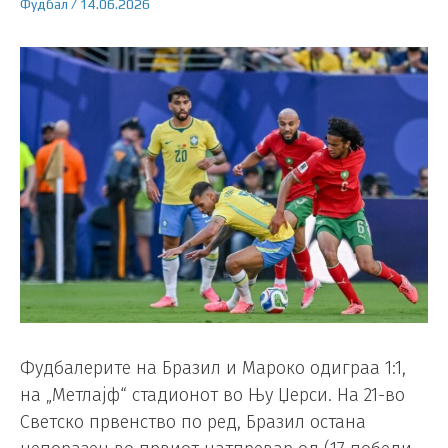
Фудбал
/
14.06.2026
Фудбалерите на Бразил и Мароко одиграа 1:1,
на „Метлајф“ стадионот во Њу Џерси. На 21-во
Светско првенство по ред, Бразил остана