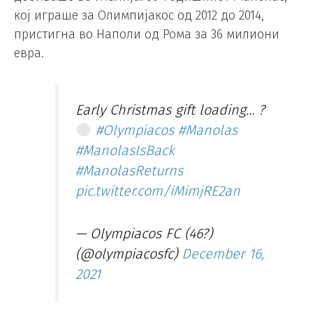
кој играше за Олимпијакос од 2012 до 2014,
пристигна во Наполи од Рома за 36 милиони
евра.
Early Christmas gift loading… ?
#Olympiacos
#Manolas
#ManolasIsBack
#ManolasReturns
pic.twitter.com/iMimjRE2an
— Olympiacos FC (46?)
(@olympiacosfc)
December 16,
2021