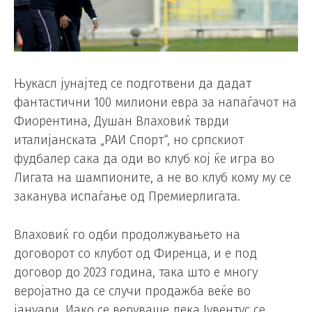
Њукасл јунајтед се подготвени да дадат
фантастични 100 милиони евра за напаѓачот на
Фиорентина, Душан Влаховиќ тврди
италијанската „РАИ Спорт“, но српскиот
фудбалер сака да оди во клуб кој ќе игра во
Лигата на шампионите, а не во клуб кому му се
заканува испаѓање од Премиерлигата.
Влаховиќ го одби продолжувањето на
договорот со клубот од Фиренца, и е под
договор до 2023 година, така што е многу
веројатно да се случи продажба веќе во
јануари. Иако се веруваше дека Јувентус се