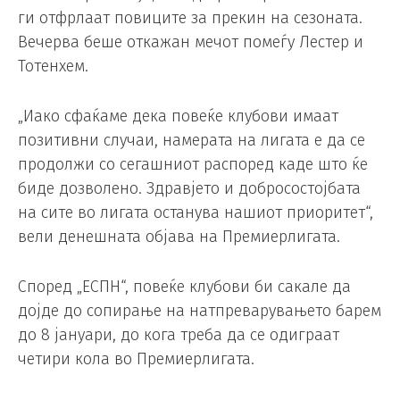
ги отфрлаат повиците за прекин на сезоната.
Вечерва беше откажан мечот помеѓу Лестер и
Тотенхем.
„Иако сфаќаме дека повеќе клубови имаат
позитивни случаи, намерата на лигата е да се
продолжи со сегашниот распоред каде што ќе
биде дозволено. Здравјето и добросостојбата
на сите во лигата останува нашиот приоритет“,
вели денешната објава на Премиерлигата.
Според „ЕСПН“, повеќе клубови би сакале да
дојде до сопирање на натпреварувањето барем
до 8 јануари, до кога треба да се одиграат
четири кола во Премиерлигата.