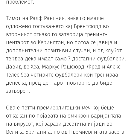
проблемот.
Тимот на Ралф Рангник, веќе го имаше
одложено гостувањето кај Брентфорд во
вторникот откако го затворија тренинг-
центарот во Керингтон, но потоа се јавија и
дополнителни позитивни случаи, и од клубот
тврдеа дека имаат само 7 достапни фудбалери.
Давид де Хеа, Маркус Рашфорд, Фред и Алекс
Телес беа четирите фудбалери кои тренираа
денеска, пред центарот повторно да биде
затворен.
Ова е петти премиерлигашки меч кој беше
откажан по појавата на омикрон варијантата
на вирусот, кој зарази десетина илјади во
Велика Британија, но од Премиерлигата засега