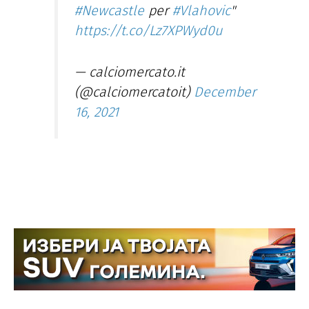
#Newcastle
per
#Vlahovic
"
https://t.co/Lz7XPWyd0u
— calciomercato.it
(@calciomercatoit)
December
16, 2021