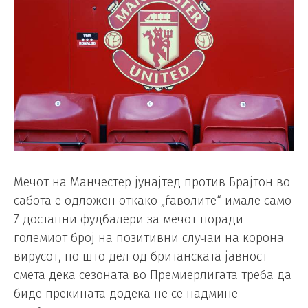
Мечот на Манчестер јунајтед против Брајтон во
сабота е одложен откако „ѓаволите“ имале само
7 достапни фудбалери за мечот поради
големиот број на позитивни случаи на корона
вирусот, по што дел од британската јавност
смета дека сезоната во Премиерлигата треба да
биде прекината додека не се надмине