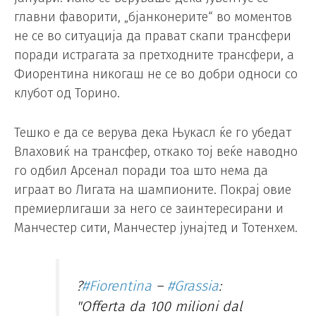
главни фаворити, „бјанконерите“ во моментов
не се во ситуација да прават скапи трансфери
поради истрагата за претходните трансфери, а
Фиорентина никогаш не се во добри односи со
клубот од Торино.
Тешко е да се верува дека Њукасл ќе го убедат
Влаховиќ на трансфер, откако тој веќе наводно
го одбил Арсенал поради тоа што нема да
играат во Лигата на шампионите. Покрај овие
премиерлигаши за него се заинтересирани и
Манчестер сити, Манчестер јунајтед и Тотенхем.
?
#Fiorentina
–
#Grassia
:
"Offerta da 100 milioni dal