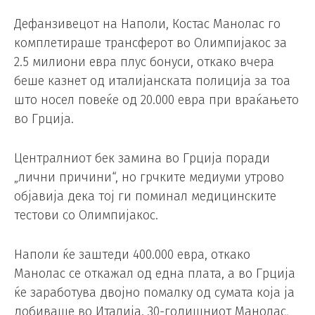
Дефанзивецот на Наполи, Костас Манолас го
комплетираше трансферот во Олимпијакос за
2.5 милиони евра плус бонуси, откако вчера
беше казнет од италијанската полиција за тоа
што носел повеќе од 20.000 евра при враќањето
во Грција.
Централниот бек замина во Грција поради
„лични причини“, но грчките медиуми утрово
објавија дека тој ги поминал медицинските
тестови со Олимпијакос.
Наполи ќе заштеди 400.000 евра, откако
Манолас се откажал од една плата, а во Грција
ќе заработува двојно помалку од сумата која ја
добиваше во Италија. 30-годишниот Манолас,