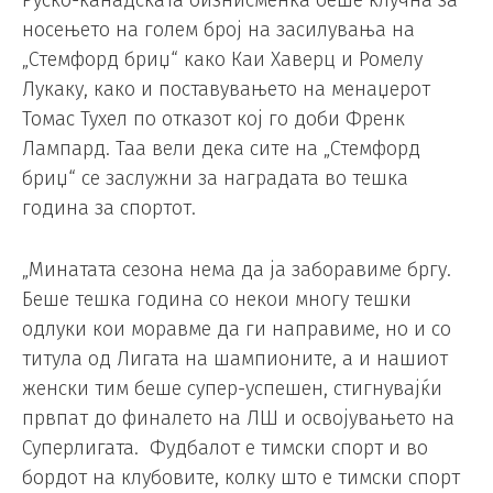
Руско-канадската бизнисменка беше клучна за
носењето на голем број на засилувања на
„Стемфорд бриџ“ како Каи Хаверц и Ромелу
Лукаку, како и поставувањето на менаџерот
Томас Тухел по отказот кој го доби Френк
Лампард. Таа вели дека сите на „Стемфорд
бриџ“ се заслужни за наградата во тешка
година за спортот.
„Минатата сезона нема да ја заборавиме бргу.
Беше тешка година со некои многу тешки
одлуки кои моравме да ги направиме, но и со
титула од Лигата на шампионите, а и нашиот
женски тим беше супер-успешен, стигнувајќи
првпат до финалето на ЛШ и освојувањето на
Суперлигата. Фудбалот е тимски спорт и во
бордот на клубовите, колку што е тимски спорт