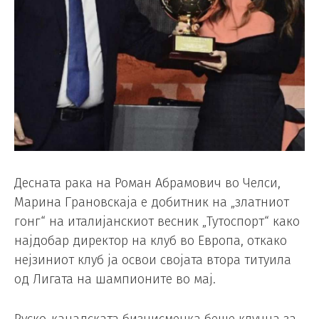
Десната рака на Роман Абрамович во Челси,
Марина Грановскаја е добитник на „златниот
гонг“ на италијанскиот весник „Тутоспорт“ како
најдобар директор на клуб во Европа, откако
нејзиниот клуб ја освои својата втора титуила
од Лигата на шампионите во мај.