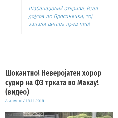
Шабанаџовиќ открива: Реал
дојдоа по Просинечки, тој
запали цигара пред нив!
Шокантно! Неверојатен хорор
судир на Ф3 трката во Макау!
(видео)
Автомото
/
18.11.2018