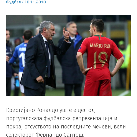
Фудбал
/
18.11.2018
Кристијано Роналдо уште е дел од
португалската фудбалска репрезентација и
покрај отсуството на последните мечеви, вели
селекторот Фернандо Сантош.