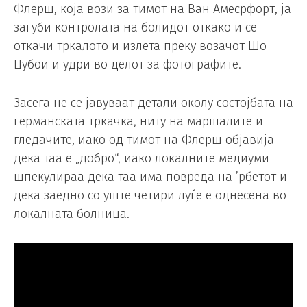
Флерш, која вози за тимот на Ван Амесрфорт, ја
загуби контролата на болидот откако и се
откачи тркалото и излета преку возачот Шо
Цубои и удри во делот за фотографите.
Засега не се јавуваат детали околу состојбата на
германската тркачка, ниту на маршалите и
гледачите, иако од тимот на Флерш објавија
дека таа е „добро“, иако локалните медиуми
шпекулираа дека таа има повреда на ’рбетот и
дека заедно со уште четири луѓе е однесена во
локалната болница.