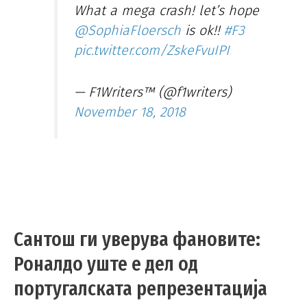
What a mega crash! let’s hope
@SophiaFloersch
is ok!!
#F3
pic.twitter.com/ZskeFvuIPI
— F1Writers™ (@f1writers)
November 18, 2018
Сантош ги уверува фановите:
Роналдо уште е дел од
португалската репрезентација