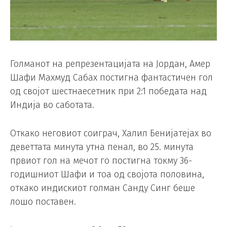
Голманот на репрезентацијата на Јордан, Амер
Шафи Махмуд Сабах постигна фантастичен гол
од својот шестнаесетник при 2:1 победата над
Индија во саботата.
Откако неговиот соиграч, Халил Бенијатејах во
деветтата минута утна пенал, во 25. минута
првиот гол на мечот го постигна токму 36-
годишниот Шафи и тоа од својота половина,
откако индискиот голман Санду Синг беше
лошо поставен.