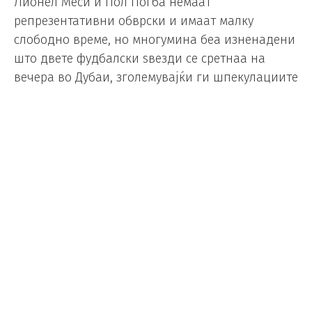
Лионел Меси и Пол Погба немаат
репрезентативни обврски и имаат малку
слободно време, но многумина беа изненадени
што двете фудбалски ѕвезди се сретнаа на
вечера во Дубаи, зголемувајќи ги шпекулациите
дека Меси се обидува да го „врбува“
Французинот да дојде во Барселона.
Меси најави мала пауза од репрезентативните
обврски, додека Погба има повреда на бутниот
мускул, и двајцата се сретнаа во Дубаи кај
познатиот турски готвач со прекар „Салт беј“,
каде што разговараа на различни теми.
Оваа вечера доаѓа откако италијанските
медиуми шпекулираа дека Барселона е
подготвена да му даде петгодишен договор