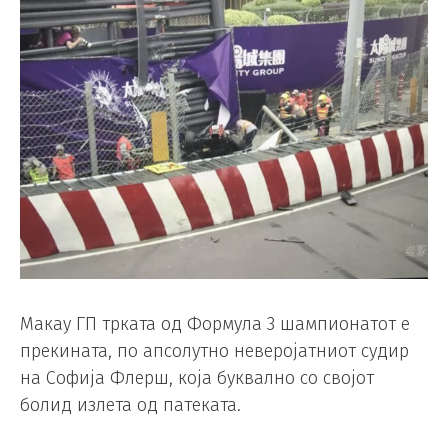
Макау ГП трката од Формула 3 шампионатот е
прекината, по апсолутно неверојатниот судир
на Софија Флерш, која буквално со својот
болид излета од патеката.