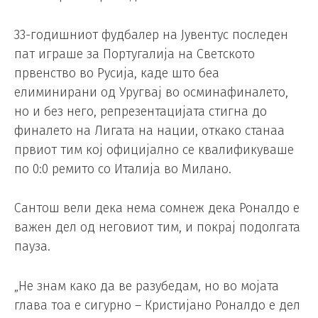
33-годишниот фудбалер на Јувентус последен
пат играше за Португалија на Светското
првенство во Русија, каде што беа
елиминирани од Уругвај во осминафиналето,
но и без него, репрезентацијата стигна до
финалето на Лигата на нации, откако станаа
првиот тим кој официјално се квалификуваше
по 0:0 ремито со Италија во Милано.
Сантош вели дека нема сомнеж дека Роналдо е
важен дел од неговиот тим, и покрај подолгата
пауза.
„Не знам како да ве разубедам, но во мојата
глава тоа е сигурно – Кристијано Роналдо е дел