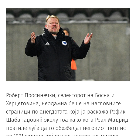
Роберт Просинечки, селекторот на Босна и
Херцеговина, неодамна беше на насловните
страници по анегдотата која ја раскажа Рефик
Шабанаџовиќ околу тоа како кога Реал Мадрид
пратиле луѓе да го обезбедат неговиот потпис