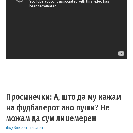
Просинечки: А, што да му кажам
на фудбалерот ако пуши? Не
можам да сум лицемерен
Фудбал
/
18.11.2018