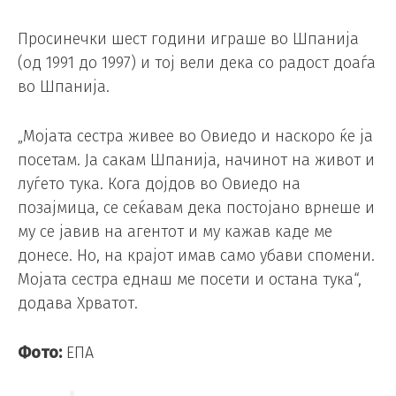
Просинечки шест години играше во Шпанија
(од 1991 до 1997) и тој вели дека со радост доаѓа
во Шпанија.
„Мојата сестра живее во Овиедо и наскоро ќе ја
посетам. Ја сакам Шпанија, начинот на живот и
луѓето тука. Кога дојдов во Овиедо на
позајмица, се сеќавам дека постојано врнеше и
му се јавив на агентот и му кажав каде ме
донесе. Но, на крајот имав само убави спомени.
Мојата сестра еднаш ме посети и остана тука“,
додава Хрватот.
Фото:
ЕПА