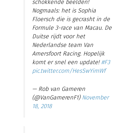
schokkende beelden!
Nogmaals: het is Sophia
Floersch die is gecrasht in de
Formule 3-race van Macau. De
Duitse rijdt voor het
Nederlandse team Van
Amersfoort Racing. Hopelijk
komt er snel een update!
#F3
pic.twitter.com/HesSwYimWf
— Rob van Gameren
(@VanGamerenF1)
November
18, 2018