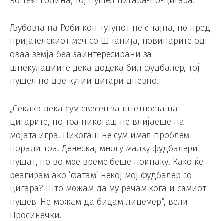
во 1991 година, тој пушел цигара-по-цигара.
Љубовта на Роби кон тутунот не е тајна, но пред
пријателскиот меч со Шпанија, новинарите од
оваа земја беа заинтересирани за
шпекулациите дека додека бил фудбалер, тој
пушел по две кутии цигари дневно.
„Секако дека сум свесен за штетноста на
цигарите, но тоа никогаш не влијаеше на
мојата игра. Никогаш не сум имал проблем
поради тоа. Денеска, многу малку фудбалери
пушат, но во мое време беше поинаку. Како ќе
реагирам ако ’фатам’ некој мој фудбалер со
цигара? Што можам да му речам кога и самиот
пушев. Не можам да бидам лицемер“, вели
Просинечки.