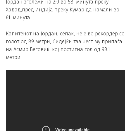
Јордан зголеми на 2:0 во 58. минута преку
Хадад,пред Индија преку Кумар да намали во
61. минута.
Капитенот на Јордан, сепак, не е во рекордер со
голот од 89 метри, бидејќи таа чест му припаѓа
на Асмир Беговиќ, кој постигна гол од 98.1
метри