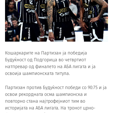
Кошаркарите на Партизан ја победија
Будуќност од Подгорица во четвртиот
натпревар од финалето на АБА лигата и ја
освоија шампионската титула.
Партизан против Будуќност победи со 90:75 и ја
освои рекордната осма шампионска и
повторно стана најтрофејниот тим во
историјата на АБА лигата. На тронот црно-