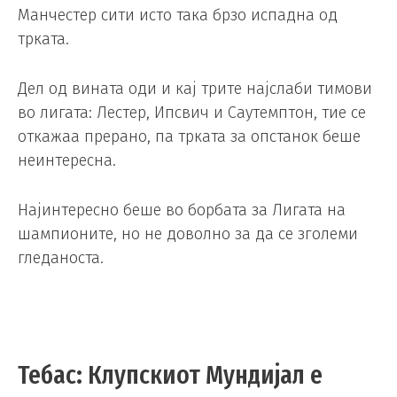
Манчестер сити исто така брзо испадна од
трката.
Дел од вината оди и кај трите најслаби тимови
во лигата: Лестер, Ипсвич и Саутемптон, тие се
откажаа прерано, па трката за опстанок беше
неинтересна.
Најинтересно беше во борбата за Лигата на
шампионите, но не доволно за да се зголеми
гледаноста.
Тебас: Клупскиот Мундијал е