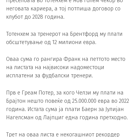
Преселбата во Тотенхем е нов голем чекор во
неговата кариера, а тој потпиша договор со
клубот до 2028 година.
Тотенхем за тренерот на Брентфорд му плати
обсштетување од 12 милиони евра.
Оваа сума го рангира Франк на петтото место
на листата на највисоки надоместоци
исплатени за фудбалски тренери.
Прв е Греам Потер, за кого Челзи му плати на
Брајтон нешто повеќе од 25.000.000 евра во 2022
година. Истата сума ја плати Баерн за Јулијан
Нагелсман од Лајпциг една година претходно.
Трет на оваа листа е некогашниот рекордер