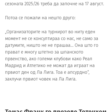
сезоната 2025/26 треба да започне на 17 август.
Потоа се пожали на нешто друго:
„Организаторите на турнирот во ниту еден
момент не се консултираа со нас, не само за
датумите, ништо не не прашаа… Она што го
прават е многу штетно за шпанското
првенство, ако големи клубови како Реал
Мадрид и Атлетико не можат да играат на
првиот ден од Ла Лига. Тоа е апсурдно“,
заклучи првиот човек на Ла Лига.
Томас Франк го презеде Тотенхем