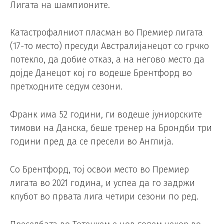
Лигата на шампионите.
Катастрофалниот пласман во Премиер лигата
(17-то место) пресуди Австралијанецот со грчко
потекло, да добие отказ, а на негово место да
дојде Данецот кој го водеше Брентфорд во
претходните седум сезони.
Франк има 52 години, ги водеше јуниорските
тимови на Данска, беше тренер на Брондби три
години пред да се пресели во Англија.
Со Брентфорд, тој освои место во Премиер
лигата во 2021 година, и успеа да го задржи
клубот во првата лига четири сезони по ред.