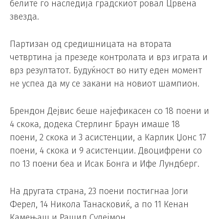
белите го наследија градскиот ровал Црвена
звезда.
Партизан од средишницата на втората
четвртина ја презеде контролата и врз играта и
врз резултатот. Будуќност во ниту еден момент
не успеа да му се закани на новиот шампион.
Брендон Дејвис беше најефикасен со 18 поени и
4 скока, додека Стерлинг Браун имаше 18
поени, 2 скока и 3 асистенции, а Карлик Џонс 17
поени, 4 скока и 9 асистенции. Двоцифрени со
по 13 поени беа и Исак Бонга и Ифе Лундберг.
На другата страна, 23 поени постигнаа Јоги
Ферел, 14 Никола Танасковиќ, а по 11 Кенан
Камењаш и Рашид Сулејмон.