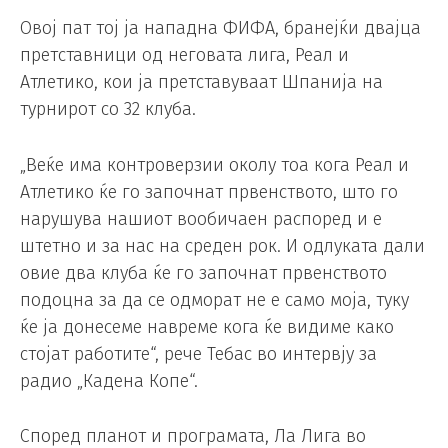
Овој пат тој ја нападна ФИФА, бранејќи двајца
претставници од неговата лига, Реал и
Атлетико, кои ја претставуваат Шпанија на
турнирот со 32 клуба.
„Веќе има контроверзии околу тоа кога Реал и
Атлетико ќе го започнат првенството, што го
нарушува нашиот вообичаен распоред и е
штетно и за нас на среден рок. И одлуката дали
овие два клуба ќе го започнат првенството
подоцна за да се одморат не е само моја, туку
ќе ја донесеме навреме кога ќе видиме како
стојат работите“, рече Тебас во интервју за
радио „Кадена Копе“.
Според планот и програмата, Ла Лига во