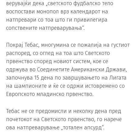
верувајќи дека „светското фудбалско тело
воспостави монопол врз календарот на
натпревари со тоа што ги привилегира
сопствените натпреварувања“.
Покрај Тебас, многумина се пожалија на густиот
распоред, со оглед на тоа што Светското
првенство според новиот систем, кое се
одржува во Соединетите Американски Држави,
започнува 15 дена по завршувањето на Лигата
на шампионите и ќе се одржи истовремено со
Европското младинско првенство.
Тебас не се предомисли и неколку дена пред
почетокот на Светското првенство, го нарече
ова натпреварување „тотален апсурд“.