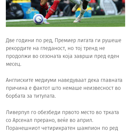
Две години по ред, Премиер лигата ги рушеше
рекордите на гледаност, но тој тренд не
продолжи во сезоната која заврши пред еден
месец.
Англиските медиуми наведуваат дека главната
причина е фактот што немаше неизвесност во
борбата за титулата.
Ливерпул го обезбеди првото место во трката
со Арсенал прерано, веќе во април.
Поранешниот четирикратен шампион по ред