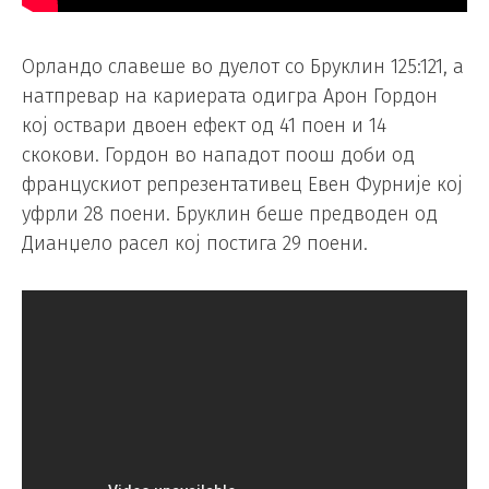
Орландо славеше во дуелот со Бруклин 125:121, а
натпревар на кариерата одигра Арон Гордон
кој оствари двоен ефект од 41 поен и 14
скокови. Гордон во нападот поош доби од
францускиот репрезентативец Евен Фурније кој
уфрли 28 поени. Бруклин беше предводен од
Дианџело расел кој постига 29 поени.