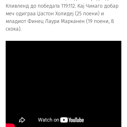
Кливленд до победата 119:112. Кај Чикаго добар
меч одиграа Џастон Холидеј (25 поени) и
младиот Финец Лаури Марканен (19 поени, 8
скока).