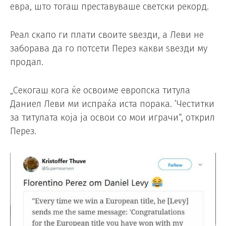
евра, што тогаш преставуваше светски рекорд.
Реал скапо ги плати своите ѕвезди, а Леви не
заборава да го потсети Перез какви ѕвезди му
продал.
„Секогаш кога ќе освоиме европска титула
Даниел Леви ми испраќа иста порака. ’Честитки
за титулата која ја освои со мои играчи“, открил
Перез.