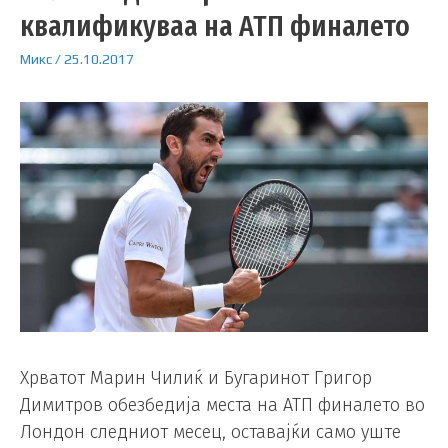
квалификуваа на АТП финалето
Микс
/
25.10.2017
Хрватот Марин Чилиќ и Бугаринот Григор
Димитров обезбедија места на АТП финалето во
Лондон следниот месец, оставајќи само уште