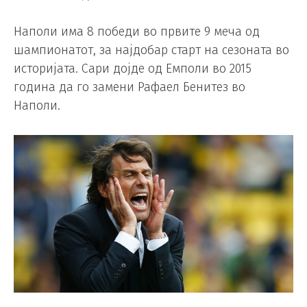
Наполи има 8 победи во првите 9 меча од
шампионатот, за најдобар старт на сезоната во
историјата. Сари дојде од Емполи во 2015
година да го замени Рафаел Бенитез во
Наполи.