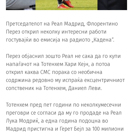
Претседателот на Реал Мадрид, Флорентино
Перез открил неколку интересни работи
гостувајќи во емисија на радиото „Кадена“.
Перез објаснил зошто Реал не сака да го купи
напаѓачот на Тотенхем Хари Кејн, а потоа
открил каква СМС порака со необична
содржина редовно му испраќа ексцентричниот
сопственик на Тотенхем, Даниел Леви.
Тотенхем пред пет години по неколкумесечни
преговри се согласи да му го продаде на Реал
Лука Модриќ, а една година подоцна во
Мадрид пристигна и Герет Бејл за 100 милиони