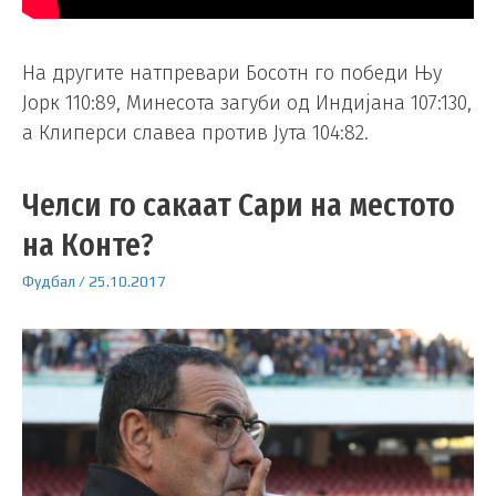
На другите натпревари Босотн го победи Њу
Јорк 110:89, Минесота загуби од Индијана 107:130,
а Клиперси славеа против Јута 104:82.
Челси го сакаат Сари на местото
на Конте?
Фудбал
/
25.10.2017