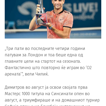
„Три пати во последните четири години
патувам за Лондон и тоа беше една од
главните цели на стартот на сезоната.
Фантастично што повторно ќе играм во ’О2
арената’“, вели Чилиќ.
Димитров во август ја освои својата прва
Мастерс 1000 титула на Синсинати опен во
август, а триумфираше и на домашниот турнир