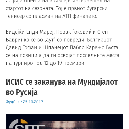
Софија опен и на Бризбејн интернешнл на
стартот на сезоната. Тој е првиот бугарски
тенисер со пласман на АТП финалето.
Бидејќи Енди Мареј, Новак Ѓоковиќ и Стен
Вавринка се во „аут“ со повреди, Белгиецот
Давид Гофан и Шпанецот Пабло Карењо Буста
се на позиција да ги освојат последните места
на турнирот од 12 до 19 ноември.
ИСИС се заканува на Мундијалот
во Русија
Фудбал
/
25.10.2017