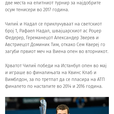
две места на елитниот турнир за најдобрите
осум тенисери во 2017 година.
Чилиќ и Надал се приклучуваат на светскиот
број 1, Рафаел Надал, швајцарскиот ас Роџер
Федерер, Гереманецот Александер Зверев и
Австриецот Доминик Тим, откако Сем Квереј го
загуби првиот меч на Виена опен во вторникот.
Хрватот Чилиќ победи на Истанбул опен во мај
и играше во финалињата на Квинс Клаб и
Вимблдон, за по третпат да се пласира на АТП
финалето по настапите во 2014 и 2016 година.