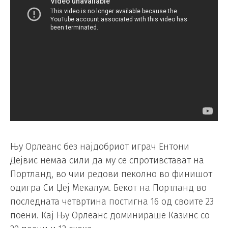
Њу Орлеанс без најдобриот играч Ентони
Дејвис немаа сили да му се спротивстават на
Портланд, во чии редови пеколно во финишот
одигра Си Џеј Мекалум. Бекот на Портланд во
последната четвртина постигна 16 од своите 23
поени. Кај Њу Орлеанс доминираше Казинс со