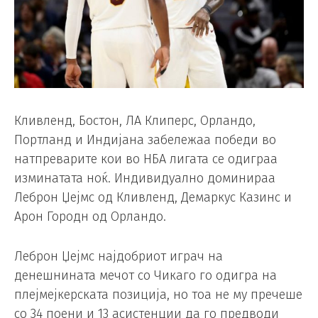
Кливленд, Бостон, ЛА Клиперс, Орландо,
Портланд и Индијана забележаа победи во
натпреварите кои во НБА лигата се одиграа
изминатата ноќ. Индивидуално доминираа
Леброн Џејмс од Кливленд, Демаркус Казинс и
Арон Городн од Орландо.
Леброн Џејмс најдобриот играч на
денешнината мечот со Чикаго го одигра на
плејмејкерската позиција, но тоа не му пречеше
со 34 поени и 13 асистенции да го предводи