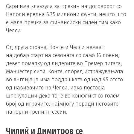
Сари има клаузула за прекин на договорот со
Наполи вредна 6.75 милиони фунти, нешто што
е мала пречка за финансиски силен тим како
Челси.
Од друга страна, Конте и Челси немаат
најдобар старт на сезоната со само 16 поени,
девет помалку од лидерите во Премер лигата,
Манчестер сити. Конте, според истражувањата
во Англија ја има поддршката од над 95 отсто
од навивачите на Челси, иако постоеја
шпекулации дека тој е во конфликт со голем
број од играчите, најмногу поради неговите
напорни тренинг-сесии.
Чилиќ и Димитров се