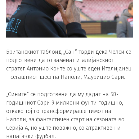
Британскиот таблоид „Сан“ тврди дека Челси се
подготвени да го заменат италијанскиот
стратег Антонио Конте со уште еден Италијанец
– сегашниот шеф на Наполи, Маурицио Сари.
„Сините“ се подготвени да му дадат на 58-
годишниот Сари 9 милиони фунти годишно,
откако тој го трансформираше тимот на
Наполи, за фантастичен старт на сезоната во
Серија А, но уште поважно, со атрактивен и
напаѓачки фудбал.