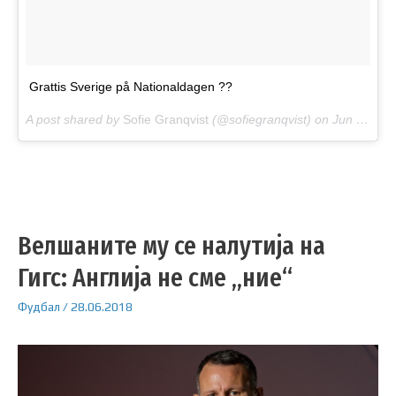
Grattis Sverige på Nationaldagen ??
A post shared by
Sofie Granqvist
(@sofiegranqvist) on
Jun 6, 2018 at 12:33am PDT
Велшаните му се налутија на
Гигс: Англија не сме „ние“
Фудбал
/
28.06.2018