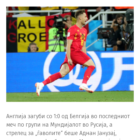
Англија загуби со 1:0 од Белгија во последниот
меч по групи на Мундијалот во Русија, а
стрелец за „ѓаволите“ беше Аднан Јанузај,