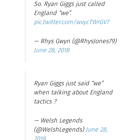
So. Ryan Giggs just called
England “we”.
pic.twitter.com/wvycTWrGV7
— Rhys Gwyn (@RhysJones79)
June 28, 2018
Ryan Giggs just said “we”
when talking about England
tactics ?
— Welsh Legends
(@WelshLegends)
June 28,
2018