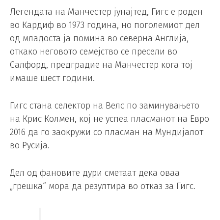
Легендата на Манчестер јунајтед, Гигс е роден
во Кардиф во 1973 година, но поголемиот дел
од младоста ја помина во северна Англија,
откако неговото семејство се пресели во
Салфорд, предградие на Манчестер кога тој
имаше шест години.
Гигс стана селектор на Велс по заминувањето
на Крис Колмен, кој не успеа пласманот на Евро
2016 да го заокружи со пласман на Мундијалот
во Русија.
Дел од фановите дури сметаат дека оваа
„грешка“ мора да резултира во отказ за Гигс.