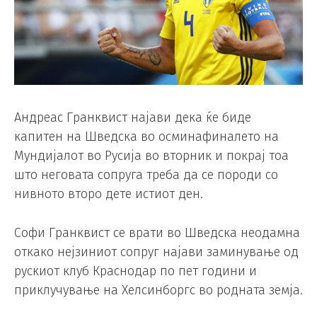
Андреас Гранквист најави дека ќе биде
капитен на Шведска во осминафиналето на
Мундијалот во Русија во вторник и покрај тоа
што неговата сопруга треба да се породи со
нивното второ дете истиот ден.
Софи Гранквист се врати во Шведска неодамна
откако нејзиниот сопруг најави заминување од
рускиот клуб Краснодар по пет години и
приклучување на Хелсинборгс во родната земја.