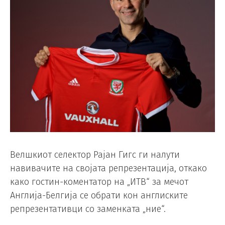
Велшкиот селектор Рајан Гигс ги налути
навивачите на својата репрезентација, откако
како гостин-коментатор на „ИТВ“ за мечот
Англија-Белгија се обрати кон англиските
репрезентативци со заменката „ние“.