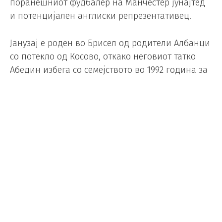
поранешниот фудбалер на Манчестер јунајтед
и потенцијален англиски репрезентативец.
Јанузај е роден во Брисел од родители Албанци
со потекло од Косово, откако неговиот татко
Абедин избега со семејството во 1992 година за
да избегне да биде повикан во ЈНА за војната
во Босна.
Тој беше „производ“ на младинската школа на
Андерлехт, а по импресивните игри во март 2011
година потпиша договор со Манчестер јунајтед
на само 16 години. Сер Алекс Фергусон му даде
шанса да биде дел од првиот тим во 2012/13, но
тој доби малку шанси да стартува. По
импресивната сезона 2013/14, тогашниот
селектор на Англија, Рој Хоџсон изјави дека