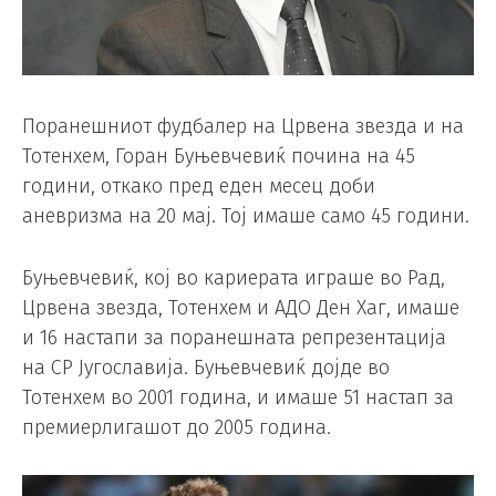
Поранешниот фудбалер на Црвена звезда и на
Тотенхем, Горан Буњевчевиќ почина на 45
години, откако пред еден месец доби
аневризма на 20 мај. Тој имаше само 45 години.
Буњевчевиќ, кој во кариерата играше во Рад,
Црвена звезда, Тотенхем и АДО Ден Хаг, имаше
и 16 настапи за поранешната репрезентација
на СР Југославија. Буњевчевиќ дојде во
Тотенхем во 2001 година, и имаше 51 настап за
премиерлигашот до 2005 година.