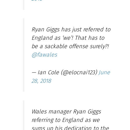
Ryan Giggs has just referred to
England as ‘we’! That has to
be a sackable offense surely?!
@fawales
— Ian Cole (@elocnai123)
June
28, 2018
Wales manager Ryan Giggs
referring to England as we
sums up his dedication to the