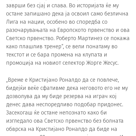
заврши без сјај и слава. Во историјата ќе му
остане запишано дека ја освоил само безлична
Лига на нации, особено во споредба со
разочарувањата на Европското првенство и ова
Светско првенство. Роберто Мартинез се покажа
како плашлив тренер“, се вели понатаму во
текстот и се бара промена на клупата и
промоција на новиот селектор Жорге Жесус.
„Време е Кристијано Роналдо да се повлече,
бидејќи веќе сфативме дека неговото его не му
дозволува да му биде резерва на играч кој
денес дава неспоредливо подобар придонес.
Засекогаш ќе остане непознато како би
изгледало ова Светско првенство без болната
обврска на Кристијано Роналдо да биде на