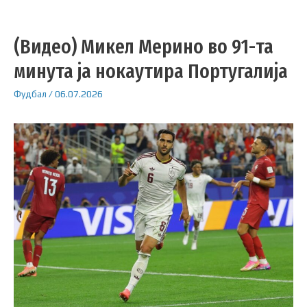
(Видео) Микел Мерино во 91-та
минута ја нокаутира Португалија
Фудбал
/
06.07.2026