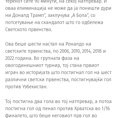
теренот сите 90 минути, на секој натпревар. И
оваа елиминација не може да ја поништи дури
ни Доналд Трамп“, заклучува „А Бола“, со
потсетување на скандалот што го одбележа
Светското првенство.
Ова беше шести настап на Роналдо на
светските првенства, по 2006, 2010, 2014, 2018 и
2022 година. Во групната фаза на
овогодинешниот турнир, тој стана првиот
играч во историјата што постигнал гол на шест
различни светски првенства, постигнувајќи гол
против Узбекистан.
Тој постигна два гола во тој натпревар, а потоа
постигна гол од пенал против Хрватска во 1/16
финалето, што беше неговиот прв гол во