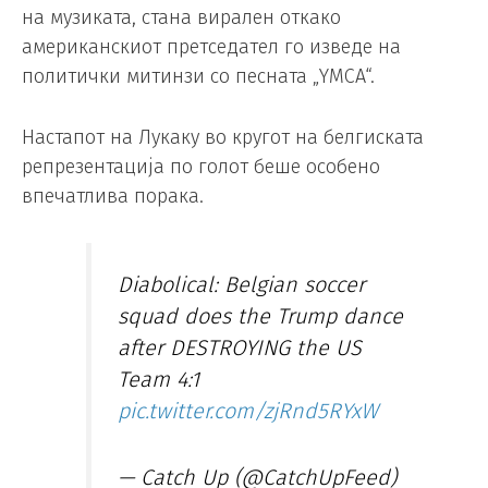
на музиката, стана вирален откако
американскиот претседател го изведе на
политички митинзи со песната „YMCA“.
Настапот на Лукаку во кругот на белгиската
репрезентација по голот беше особено
впечатлива порака.
Diabolical: Belgian soccer
squad does the Trump dance
after DESTROYING the US
Team 4:1
pic.twitter.com/zjRnd5RYxW
— Catch Up (@CatchUpFeed)