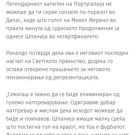
Легендарниот капитен на Португалија не
можеше да ги скрие солзите по поразот во
Далас, каде што голот на Микел Мерино во
првата минута од судиското продолжение ја
однесе Шпанија во четвртфиналето.
Роналдо потврди дека ова е неговиот последен
настап на Светското првенство, додека го
остави отворено прашањето за неговото
пензионирање од репрезентацијата.
„Секогаш е тажно да се биде елиминиран од
големо натпреварување. Одигравме добар
натпревар и мислам дека исходот можеше да
биде и поинаков. Шпанија имаше малку среќа
што постигна гол на крајот, но тоа е фудбалот.