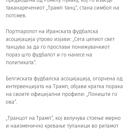
таканаречениот „Трамп танц“, стана симбол на
потсмев.
Портпаролот на Иранската фудбалска
асоцијација утрово изјави: „Сега целиот свет
танцува за да го прослави понижувачкиот
пораз што фудбалот и го нанесе на
политиката“.
Белгиската фудбалска асоцијација, огорчена од
интервенцијата на Трамп, објави кратка порака
на своите официјални профили: „Поништи го
ова“.
„Транцот на Трамп“, кој вклучува стоење мирно
и наизменично кревање тупаници во ритамот