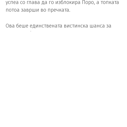
успеа со глава да го изблокира Поро, а топката
потоа заврши во пречката.
Ова беше единствената вистинска шанса за
Португалија, се до 96-та минута.
Вториот дел не донесе речиси никакви
возбудувања. Португалците како свесно да одеа
на продолженија, Шпанците притискаа но не
со голем интензитет свесни дека и мала грешка
може скапо да ги чини.
На крајот решија селекторските замисли,
односно измените што ги направија.
Португалскиот селектор, Мартинез, не погоди со
ниту еден играч што го испрати на теренот од
клупата за резерви, а очигледно дека немаше