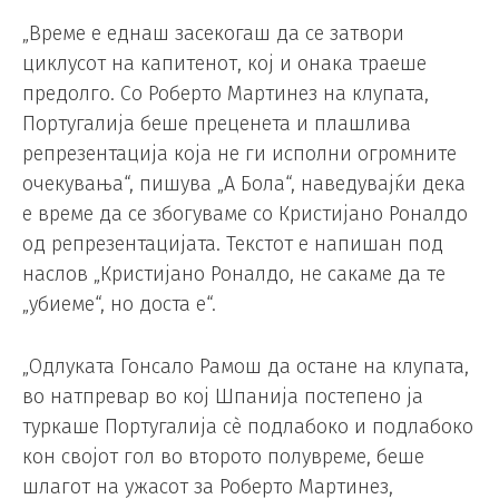
„Време е еднаш засекогаш да се затвори
циклусот на капитенот, кој и онака траеше
предолго. Со Роберто Мартинез на клупата,
Португалија беше преценета и плашлива
репрезентација која не ги исполни огромните
очекувања“, пишува „А Бола“, наведувајќи дека
е време да се збогуваме со Кристијано Роналдо
од репрезентацијата. Текстот е напишан под
наслов „Кристијано Роналдо, не сакаме да те
„убиеме“, но доста е“.
„Одлуката Гонсало Рамош да остане на клупата,
во натпревар во кој Шпанија постепено ја
туркаше Португалија сè подлабоко и подлабоко
кон својот гол во второто полувреме, беше
шлагот на ужасот за Роберто Мартинез,