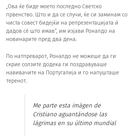
„Ова ќе биде моето последно Светско
првенство. Што и да се случи, ќе си заминам со
чиста совест бидејќи на репрезентацијата ѝ
дадов сè што имав“, им изјави Роналдо на
новинарите пред два дена.
По натпреварот, Роналдо не можеше да ги
скрие солзите додека ги поздравуваше
навивачите на Португалија и го напушташе
теренот.
Me parte esta imágen de
Cristiano aguantándose las
lágrimas en su último mundial