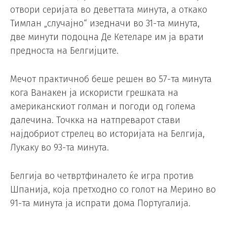
отвори серијата во деветтата минута, а откако
Тимлан „случајно“ изедначи во 31-та минута,
две минути подоцна Де Кетеларе им ја врати
предноста на Белгијците.
Мечот практичноб беше решен во 57-та минута
кога Ванакен ја искористи грешката на
американскиот голман и погоди од голема
далечина. Точкка на натпреварот стави
најдобриот стрелец во историјата на Белгија,
Лукаку во 93-та минута.
Белгија во четвртфиналето ќе игра против
Шпанија, која претходно со голот на Мерино во
91-та минута ја испрати дома Португалија.