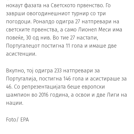
нокаут фазата на Светското првенство. Го
заврши овогодинешниот турнир со три
погодоци. Роналдо одигра 27 натпревари на
светските првенства, а само Лионел Меси има
повеќе, 30 од нив. Во тие 27 настапи,
Португалецот постигна 11 гола и имаше две
асистенции.
Вкупно, тој одигра 233 натпревари за
Португалија, постигна 146 гола и асистираше за
46. Со репрезентацијата беше европски
шампион во 2016 година, а освои и две Лиги на
нации.
Foto/ EPA