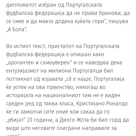
дипломатот избран од Португалската
фудбалска федерација да не прави бранови, да
се смее и да мавта додека куќата гори“, пишува
„А Бола“.
Во истиот текст, пристапот на Португалската
фудбалска федерација е опишан како
„арогантен и самоуверен“ и се наведува дека
ентузијазмот на милиони Португалци бил
поттикнат од изјавата „сè е наше, Португалија
ќе успее на ова првенство, никогаш во
историјата на националниот тим не е виден
среден ред од таква класа, Кристијано Роналдо
ќе ги замолчи сите оние кои сакаа да го
„убијат“ 23 години, а Диого Жота би бил горд да
види што неговите соиграчи направиле за