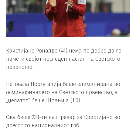
Кристијано Роналдо (41) нема по добро да го
памети својот последен настап на Светското
првенство.
Неговата Португалија беше елиминирана во
осминафиналето на Светското првенство, а
„џелатот“ беше Шпанија (1:0).
Ова беше 233-ти натпревар за Кристијано во
дресот со националниот грб.