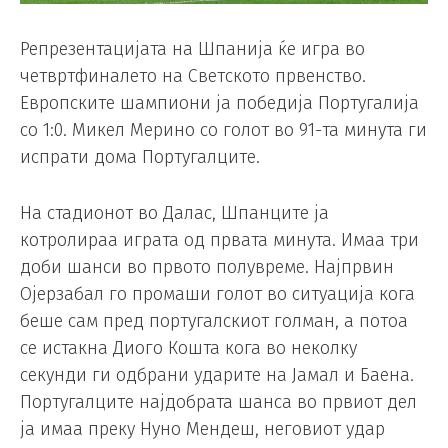
Репрезентацијата на Шпанија ќе игра во
четвртфиналето на Светското првенство.
Европските шампиони ја победија Португалија
со 1:0. Микел Мерино со голот во 91-та минута ги
испрати дома Португалците.
На стадионот во Далас, Шпанците ја
котролираа играта од првата минута. Имаа три
доби шанси во првото полувреме. Најпрвин
Ојерзабал го промаши голот во ситуација кога
беше сам пред португалскиот голман, а потоа
се истакна Диого Кошта кога во неколку
секунди ги одбрани ударите на Јамал и Баена.
Португалците најдобрата шанса во првиот дел
ја имаа преку Нуно Мендеш, неговиот удар