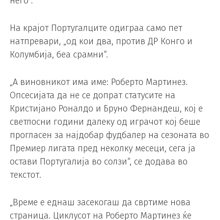
него“.
На крајот Португалците одиграа само пет
натпревари, „од кои два, против ДР Конго и
Колумбија, беа срамни“.
„А виновникот има име: Роберто Мартинез.
Опсесијата да не се допрат статусите на
Кристијано Роналдо и Бруно Фернандеш, кој е
светлосни години далеку од играчот кој беше
прогласен за најдобар фудбалер на сезоната во
Премиер лигата пред неколку месеци, сега ја
остави Португалија во солзи“, се додава во
текстот.
„Време е еднаш засекогаш да свртиме нова
страница. Циклусот на Роберто Мартинез ќе