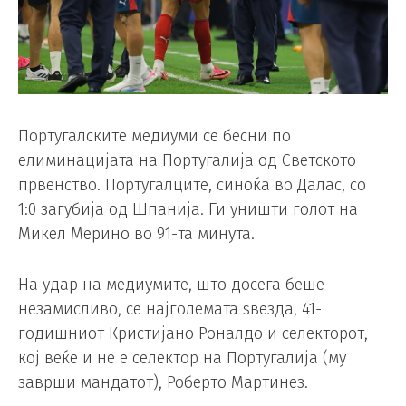
Португалските медиуми се бесни по
елиминацијата на Португалија од Светското
првенство. Португалците, синоќа во Далас, со
1:0 загубија од Шпанија. Ги уништи голот на
Микел Мерино во 91-та минута.
На удар на медиумите, што досега беше
незамисливо, се најголемата ѕвезда, 41-
годишниот Кристијано Роналдо и селекторот,
кој веќе и не е селектор на Португалија (му
заврши мандатот), Роберто Мартинез.