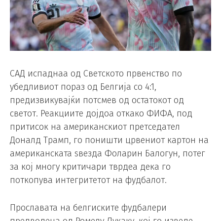
САД испаднаа од Светското првенство по
убедливиот пораз од Белгија со 4:1,
предизвикувајќи потсмев од остатокот од
светот. Реакциите дојдоа откако ФИФА, под
притисок на американскиот претседател
Доналд Трамп, го поништи црвениот картон на
американската ѕвезда Фоларин Балогун, потег
за кој многу критичари тврдеа дека го
поткопува интегритетот на фудбалот.
Прославата на белгиските фудбалери
предводена од Ромелу Лукаку, кој го изведе