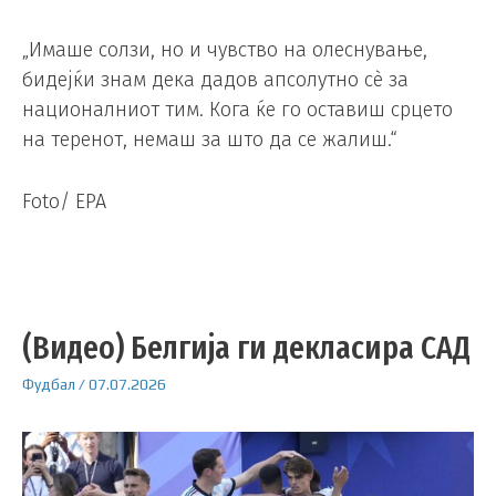
„Имаше солзи, но и чувство на олеснување,
бидејќи знам дека дадов апсолутно сè за
националниот тим. Кога ќе го оставиш срцето
на теренот, немаш за што да се жалиш.“
Foto/ EPA
(Видео) Белгија ги декласира САД
Фудбал
/
07.07.2026