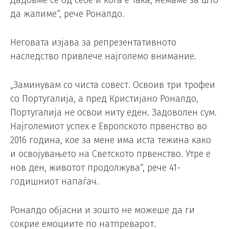
Дадовме се од себе и кога е така, немаме за што
да жалиме“, рече Роналдо.
Неговата изјава за репрезентативното
наследство привлече најголемо внимание.
„Заминувам со чиста совест. Освоив три трофеи
со Португалија, а пред Кристијано Роналдо,
Португалија не освои ниту еден. Задоволен сум.
Најголемиот успех е Европското првенство во
2016 година, кое за мене има иста тежина како
и освојувањето на Светското првенство. Утре е
нов ден, животот продолжува“, рече 41-
годишниот напаѓач.
Роналдо објасни и зошто не можеше да ги
сокрие емоциите по натпреварот.