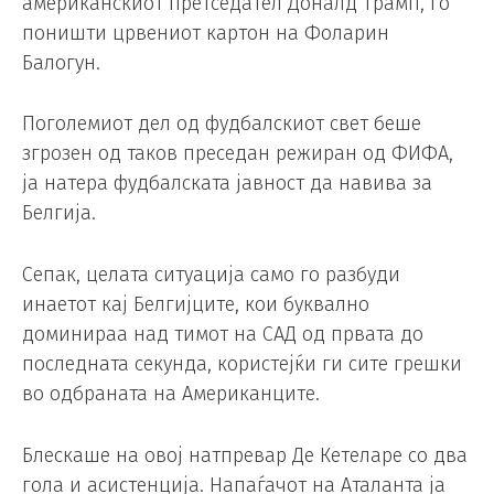
американскиот претседател Доналд Трамп, го
поништи црвениот картон на Фоларин
Балогун.
Поголемиот дел од фудбалскиот свет беше
згрозен од таков преседан режиран од ФИФА,
ја натера фудбалската јавност да навива за
Белгија.
Сепак, целата ситуација само го разбуди
инаетот кај Белгијците, кои буквално
доминираа над тимот на САД од првата до
последната секунда, користејќи ги сите грешки
во одбраната на Американците.
Блескаше на овој натпревар Де Кетеларе со два
гола и асистенција. Напаѓачот на Аталанта ја