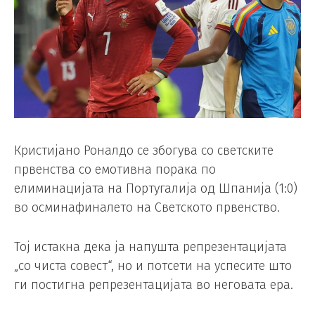
Кристијано Роналдо се збогува со светските
првенства со емотивна порака по
елиминацијата на Португалија од Шпанија (1:0)
во осминафиналето на Светското првенство.
Тој истакна дека ја напушта репрезентацијата
„со чиста совест“, но и потсети на успесите што
ги постигна репрезентацијата во неговата ера.