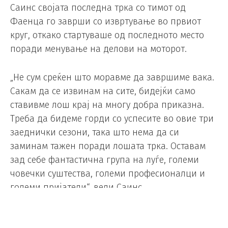
Саинс својата последна трка со тимот од
Фаенца го заврши со извртување во првиот
круг, откако стартуваше од последното место
поради менување на делови на моторот.
„Не сум среќен што моравме да завршиме вака.
Сакам да се извинам на сите, бидејќи само
ставивме лош крај на многу добра приказна.
Треба да бидеме горди со успесите во овие три
заеднички сезони, така што нема да си
заминам тажен поради лошата трка. Оставам
зад себе фантастична група на луѓе, големи
човечки суштества, големи професионалци и
големи пријатели“, вели Саинс.