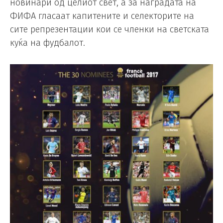
новинари од целиот свет, а за наградата на
ФИФА гласаат капитените и селекторите на
сите репрезентации кои се членки на светската
куќа на фудбалот.