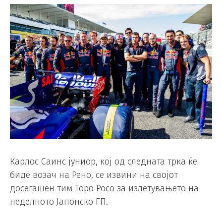
Карлос Саинс јуниор, кој од следната трка ќе
биде возач на Рено, се извини на својот
досегашен тим Торо Росо за излетувањето на
неделното Јапонско ГП.