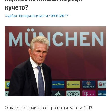
кучето?
Фудбал
Препорачани вести
/
09.10.2017
Откако си замина со тројна титула во 2013