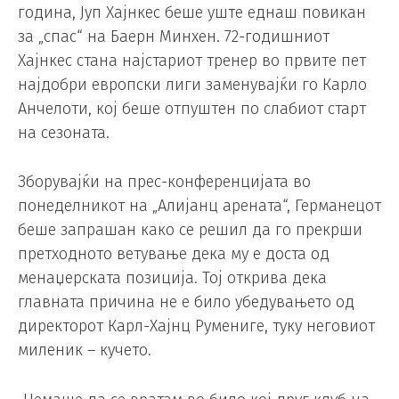
година, Јуп Хајнкес беше уште еднаш повикан
за „спас“ на Баерн Минхен. 72-годишниот
Хајнкес стана најстариот тренер во првите пет
најдобри европски лиги заменувајќи го Карло
Анчелоти, кој беше отпуштен по слабиот старт
на сезоната.
Зборувајќи на прес-конференцијата во
понеделникот на „Алијанц арената“, Германецот
беше запрашан како се решил да го прекрши
претходното ветување дека му е доста од
менаџерската позиција. Тој открива дека
главната причина не е било убедувањето од
директорот Карл-Хајнц Румениге, туку неговиот
миленик – кучето.