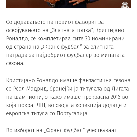
Со додавањето на првиот фаворит за
освојувањето на „Златната топка“, Кристијано
Роналдо, се комплетираа сите 30 номинирани
од страна на „Франс фудбал“ за елитната
награда за најдобриот фудбалер во минатата
сезона.
Кристијано Роналдо имаше фантастична сезона
со Реал Мадрид, бранејќи ја титулата од Лигата
на шампиони, откако имаше прекрасна 2016 во
која покрај ЛШ, во својата колекција додаде и
европска титула со Португалија.
Во изборот на „Франс фудбал“ учествуваат