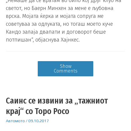
„Немаше да се вратам во било кој друг клуб на
светот, но Баерн Минхен за мене е љубовна
врска. Мојата ќерка и мојата сопруга ме
советуваа за одлуката, но тогаш моето куче
Кандо залаја двапати и договорот беше
потпишан“, објаснува Хајнкес.
Show
Comments
Саинс се извини за „тажниот
крај“ со Торо Росо
Автомото
/
09.10.2017