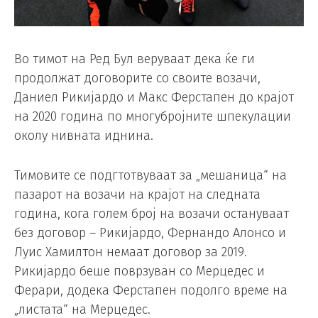
Во тимот на Ред Бул веруваат дека ќе ги
продолжат договорите со своите возачи,
Даниел Рикијардо и Макс Ферстапен до крајот
на 2020 година по многубројните шпекулации
околу нивната иднина.
Тимовите се подгтотвуваат за „мешаница“ на
пазарот на возачи на крајот на следната
година, кога голем број на возачи остануваат
без договор – Рикијардо, Фернандо Алонсо и
Луис Хамилтон немаат договор за 2019.
Рикијардо беше поврзуван со Мерцедес и
Ферари, додека Ферстапен подолго време на
„листата“ на Мерцедес.