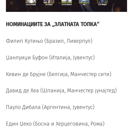
НОМИНАЦИИТЕ ЗА „ЗЛАТНАТА ТОПКА“
Филип Кутињо (Бразил, Ливерпул)
Џанлуиџи Буфон (Италија, Јувентус)
Кевин де Брујне (Белгија, Манчестер сити)
Давид де Хеа (Шпанија, Манчестер јунајтед)
Пауло Дибала (Аргентина, Јувентус)
Един Џеко (Босна и Херцеговина, Рома)