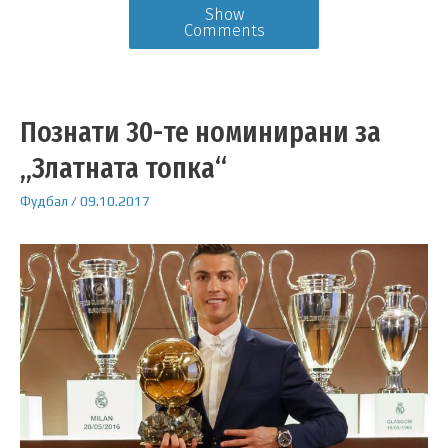
Show
Comments
Познати 30-те номинирани за
„Златната топка“
Фудбал
/
09.10.2017