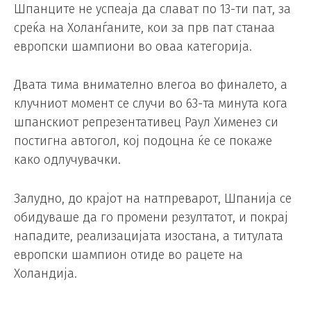
Шпанците не успеаја да слават по 13-ти пат, за
среќа на Холанѓаните, кои за прв пат станаа
европски шампиони во оваа категорија.
Двата тима внимателно влегоа во финалето, а
клучниот момент се случи во 63-та минута кога
шпанскиот репрезентативец Раул Хименез си
постигна автогол, кој подоцна ќе се покаже
како одлучувачки.
Залудно, до крајот на натпреварот, Шпанија се
обидуваше да го промени резултатот, и покрај
нападите, реализацијата изостана, а титулата
европски шампион отиде во рацете на
Холандија.