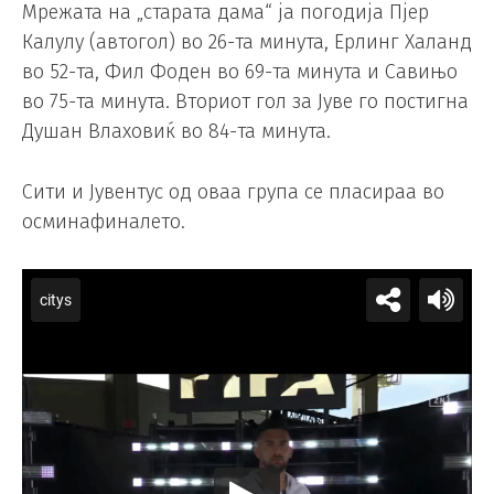
Мрежата на „старата дама“ ја погодија Пјер
Калулу (автогол) во 26-та минута, Ерлинг Халанд
во 52-та, Фил Фоден во 69-та минута и Савињо
во 75-та минута. Вториот гол за Јуве го постигна
Душан Влаховиќ во 84-та минута.
Сити и Јувентус од оваа група се пласираа во
осминафиналето.