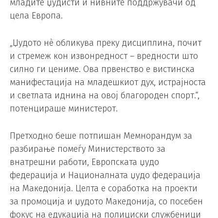
младите џудисти и нивните поддржувачи од
цела Европа.
„Џудото нè обликува преку дисциплина, почит
и стремеж кон извонредност – вредности што
силно ги цениме. Ова првенство е вистинска
манифестација на младешкиот дух, истрајноста
и светлата иднина на овој благороден спорт.“,
потенцираше министерот.
Претходно беше потпишан Мемнорандум за
разбирање помеѓу Министерството за
внатрешни работи, Европската џудо
федерација и Националната џудо федерација
на Македонија. Целта е соработка на проекти
за промоција и џудото Македонија, со посебен
фокус на едукација на полициски службеници