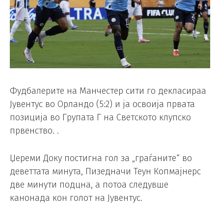
Фудбалерите на Манчестер сити го декласираа
Јувентус во Орландо (5:2) и ја освоија првата
позиција во Групата Г на Светското клупско
првенство. .
Џереми Доку постигна гол за „граѓаните“ во
деветтата минута, Пизедначи Теун Копмајнерс
две минути подцна, а потоа следувше
канонада кон голот на Јувентус.