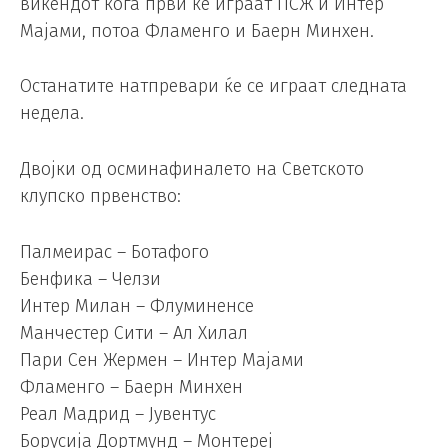
викендот кога први ќе играат ПСЖ и Интер
Мајами, потоа Фламенго и Баерн Минхен.
Останатите натпревари ќе се играат следната
недела.
Двојки од осминафиналето на Светското
клупско првенство:
Палмеирас – Ботафого
Бенфика – Челзи
Интер Милан – Флуминенсе
Манчестер Сити – Ал Хилал
Пари Сен Жермен – Интер Мајами
Фламенго – Баерн Минхен
Реал Мадрид – Јувентус
Борусија Дортмунд – Монтереј