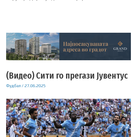
(Видео) Сити го прегази Јувентус
Фудбал
/
27.06.2025