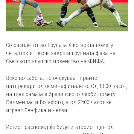
Со расплетот во Групата Х во ноќта помеѓу
четврток и петок, заврши групната фаза на
Светското клупско првенство на ФИФА.
Веќе во сабота, нè очекуваат првите
натпревари од осминафиналето. Од 18:00 часот,
на програмата е бразилското дерби помеѓу
Палмеирас и Ботафого, а од 22:00 часот ќе
играат Бенфика и Челзи.
Истиот распоред ќе биде и вториот ден од