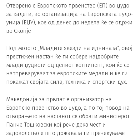
Отворено е Европското првенство (ЕП) во џудо
за кадети, во организација на Европската џудо-
унија (ЕЏУ), кое од денес до недела ќе се одржи
во Скопје
Под мотото „Младите ѕвезди на иднината“, овој
престижен настан ќе ги собере најдобрите
млади џудисти од целиот континент, кои ќе се
натпреваруваат за европските медали и ќе ги
покажат својата сила, техника и спортски дух.
Македонија за првпат е организатор на
Европско првенство во џудо, а по тој повод на
отворањето на настанот се обрати министерот
Панче Тошковски кој рече дека чест и
задоволство е што државата ги пречекуваме