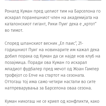
Роналд Куман пред целиот тим на Барселона го
искарал поранешниот член на академијата на
каталонскиот гигант, Рики Пуиг дека е „кртот“
во тимот.
Според шпанскиот весник „Ел паис“, 21-
годишниот Пуиг на новинарите им кажал дека
добил порака од Куман да си најде нов клуб на
позајмица. Поради ова Куман го искарал
младиот фудбалер пред мечот од Жоан Гампер
трофејот со Елче на стартот на сезоната.
Оттогаш тој има само четири настапи во сите
натпреварувања за Барселона оваа сезона.
Куман никогаш не се криел од конфликти, како