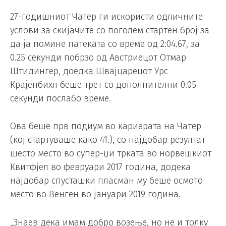
27-годишниот Чатер ги искористи одличните
услови за скијачите со поголем стартен број за
да ја помине патеката со време од 2:04.67, за
0.25 секунди побрзо од Австриецот Отмар
Штидингер, доедка Швајцарецот Урс
Крајенбихл беше трет со дополнителни 0.05
секунди послабо време.
Ова беше прв подиум во кариерата на Чатер
(кој стартуваше како 41.), со најдобар резултат
шесто место во супер-џи трката во норвешкиот
Квитфјел во февруари 2017 година, додека
најдобар спусташки пласман му беше осмото
место во Венген во јануари 2019 година.
„Знаев дека имам добро возење, но не и толку