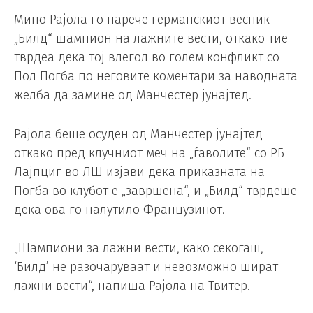
Мино Рајола го нарече германскиот весник
„Билд“ шампион на лажните вести, откако тие
тврдеа дека тој влегол во голем конфликт со
Пол Погба по неговите коментари за наводната
желба да замине од Манчестер јунајтед.
Рајола беше осуден од Манчестер јунајтед
откако пред клучниот меч на „ѓаволите“ со РБ
Лајпциг во ЛШ изјави дека приказната на
Погба во клубот е „завршена“, и „Билд“ тврдеше
дека ова го налутило Французинот.
„Шампиони за лажни вести, како секогаш,
‘Билд’ не разочаруваат и невозможно шират
лажни вести“, напиша Рајола на Твитер.