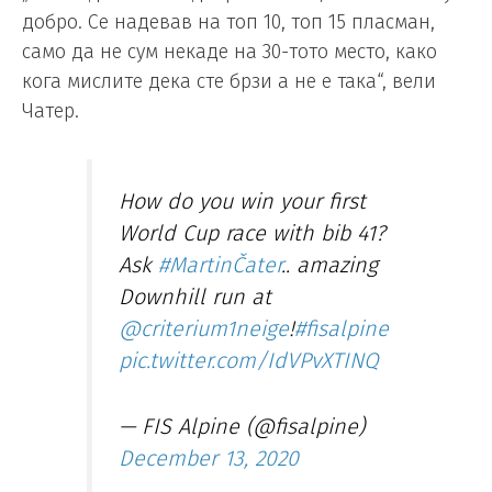
добро. Се надевав на топ 10, топ 15 пласман,
само да не сум некаде на 30-тото место, како
кога мислите дека сте брзи а не е така“, вели
Чатер.
How do you win your first
World Cup race with bib 41?
Ask
#MartinČater
.. amazing
Downhill run at
@criterium1neige
!
#fisalpine
pic.twitter.com/IdVPvXTINQ
— FIS Alpine (@fisalpine)
December 13, 2020