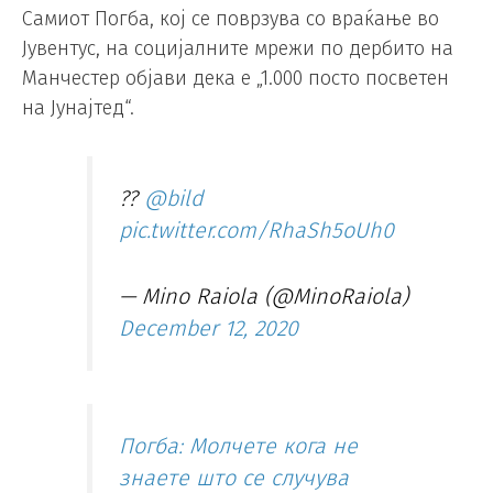
Самиот Погба, кој се поврзува со враќање во
Јувентус, на социјалните мрежи по дербито на
Манчестер објави дека е „1.000 посто посветен
на Јунајтед“.
??
@bild
pic.twitter.com/RhaSh5oUh0
— Mino Raiola (@MinoRaiola)
December 12, 2020
Погба: Молчете кога не
знаете што се случува