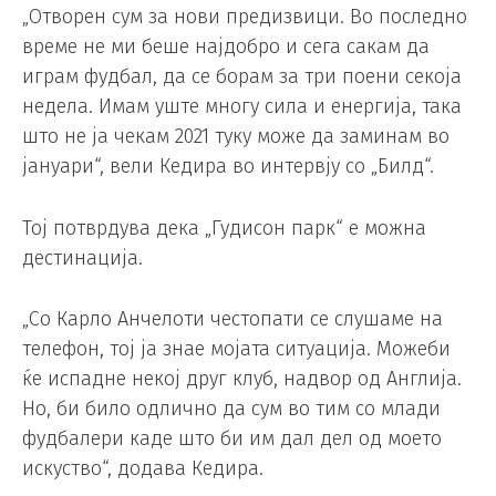
„Отворен сум за нови предизвици. Во последно
време не ми беше најдобро и сега сакам да
играм фудбал, да се борам за три поени секоја
недела. Имам уште многу сила и енергија, така
што не ја чекам 2021 туку може да заминам во
јануари“, вели Кедира во интервју со „Билд“.
Тој потврдува дека „Гудисон парк“ е можна
дестинација.
„Со Карло Анчелоти честопати се слушаме на
телефон, тој ја знае мојата ситуација. Можеби
ќе испадне некој друг клуб, надвор од Англија.
Но, би било одлично да сум во тим со млади
фудбалери каде што би им дал дел од моето
искуство“, додава Кедира.