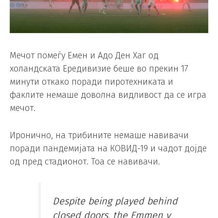
Мечот помеѓу Емен и Адо Ден Хаг од
холандската Ередивизие беше во прекин 17
минути откако поради пиротехниката и
факлите немаше доволна видливост да се игра
мечот.
Иронично, на трибините немаше навивачи
поради пандемијата на КОВИД-19 и чадот дојде
од пред стадионот. Тоа се навивачи.
Despite being played behind
closed doors, the Emmen v