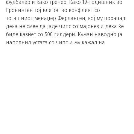
фудбалер и како тренер. Како 19-годишник во
Гронинген тој влегол во конфликт со
тогашниот менаџер Ферланген, кој му порачал
дека не смее да јаде чипс со мајонез и дека ќе
биде казнет со 500 гилдери. Куман наводно ја
наполнил устата со чипс и му кажал на
трофејот: „Нека биде 1.000“.
? • El país : Koeman a déclaré
à
Riqui Puig dans le vestiaire du
match de la coupe Joan
Gamper: "Tu fait fuiter les
infos"