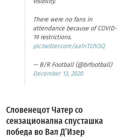
visibility.
There were no fans in
attendance because of COVID-
19 restrictions.
pic.twitter.com/aa1nTL1V3Q
— B/R Football (@brfootball)
December 13, 2020
Словенецот Чатер со
сензационална спусташка
победа во Вал Д’Изер