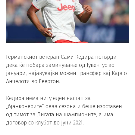
Германскиот ветеран Сами Кедира потврди
дека ќе побара заминување од Јувентус во
јануари, најавувајќи можен трансфер кај Карло
Анчелоти во Евертон.
Кедира нема ниту еден настап за
„бјанконерите“ оваа сезона и беше изоставен
од тимот за Лигата на шампионите, а има
договор со клубот до јуни 2021.