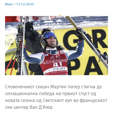
Микс
/
13.12.2020
Словенечкиот скијач Мартин Чатер стигна до
сензационална победа на првиот спуст од
новата сезона од Светскиот куп во францускиот
ски-центар Вал Д’Изер.