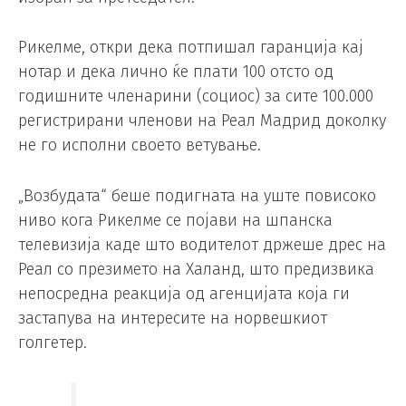
Рикелме, откри дека потпишал гаранција кај
нотар и дека лично ќе плати 100 отсто од
годишните членарини (социос) за сите 100.000
регистрирани членови на Реал Мадрид доколку
не го исполни своето ветување.
„Возбудата“ беше подигната на уште повисоко
ниво кога Рикелме се појави на шпанска
телевизија каде што водителот држеше дрес на
Реал со презимето на Халанд, што предизвика
непосредна реакција од агенцијата која ги
застапува на интересите на норвешкиот
голгетер.