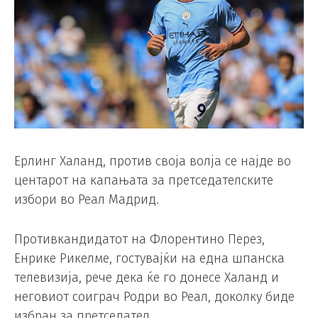
Ерлинг Халанд, против своја волја се најде во
центарот на капањата за претседателските
избори во Реал Мадрид.
Противкандидатот на Флорентино Перез,
Енрике Рикелме, гостувајќи на една шпанска
телевизија, рече дека ќе го донесе Халанд и
неговиот соиграч Родри во Реал, доколку биде
избран за претседател.