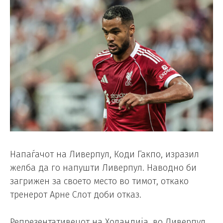
Напаѓачот на Ливерпул, Коди Гакпо, изразил
желба да го напушти Ливерпул. Наводно би
загрижен за своето место во тимот, откако
тренерот Арне Слот доби отказ.
Репрезентативецот на Холандија, во Ливерпул