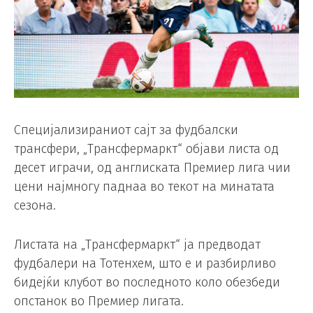
Специјализираниот сајт за фудбалски
трансфери, „Трансфермаркт“ објави листа од
десет играчи, од англиската Премиер лига чии
цени најмногу паднаа во текот на минатата
сезона.
Листата на „Трансфермаркт“ ја предводат
фудбалери на Тотенхем, што е и разбирливо
бидејќи клубот во последното коло обезбеди
опстанок во Премиер лигата.