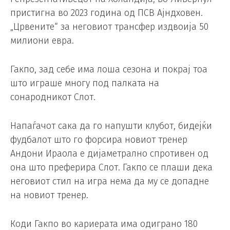
пристигна во 2023 година од ПСВ Ајндховен.
„Црвените“ за неговиот трансфер издвоија 50
милиони евра.
Гакпо, зад себе има лоша сезона и покрај тоа
што играше многу под палката на
сонародникот Слот.
Напаѓачот сака да го напушти клубот, бидејќи
фудбалот што го форсира новиот тренер
Андони Ираола е дијаметрално спротивен од
она што преферира Слот. Гакпо се плаши дека
неговиот стил на игра нема да му се допадне
на новиот тренер.
Коди Гакпо во кариерата има одиграно 180