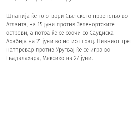
Шпанија ќе го отвори Светското првенство во
Атланта, на 15 јуни против Зеленортските
острови, а потоа ќе се соочи со Саудиска
Арабија на 21 јуни во истиот град. Нивниот трет
натпревар против Уругвај ќе се игра во
Гвадалахара, Мексико на 27 јуни.
Foto/ Depositphotos
Конате четири години во Реал
Мадрид
Фудбал
/
04.06.2026