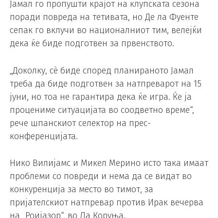
Јамал ​​го пропушти крајот на клупската сезона
поради повреда на тетивата, но Де ла Фуенте
сепак го вклучи во националниот тим, велејќи
дека ќе биде подготвен за првенството.
„Доколку, сè биде според планираното Јамал
треба да биде подготвен за натпреварот на 15
јуни, но тоа не гарантира дека ќе игра. Ќе ја
процениме ситуацијата во соодветно време“,
рече шпанскиот селектор на прес-
конференцијата.
Нико Вилијамс и Микел Мерино исто така имаат
проблеми со повреди и нема да се видат во
конкуренција за место во тимот, за
пријателскиот натпревар против Ирак вечерва
на „Роијазор“, во Ла Коруња.