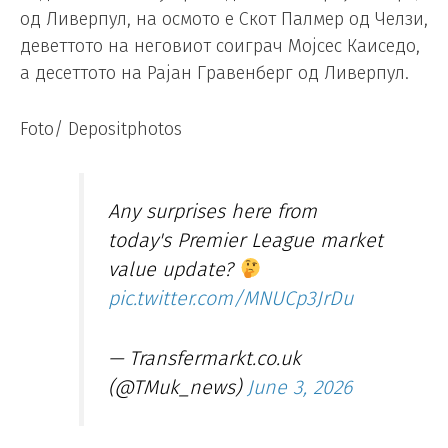
од Ливерпул, на осмото е Скот Палмер од Челзи,
деветтото на неговиот соиграч Мојсес Каиседо,
а десеттото на Рајан Гравенберг од Ливерпул.
Foto/ Depositphotos
Any surprises here from
today's Premier League market
value update?
pic.twitter.com/MNUCp3JrDu
— Transfermarkt.co.uk
(@TMuk_news)
June 3, 2026