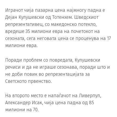
Играчот чија пазарна цена најмногу падна е
Дејан Кулушевски од Тотенхем. Шведскиот
репрезентативец, со македонско потекло,
вредеше 35 милиони евра на почетокот на
сезоната, сега неговата цена се проценува на 17
милиони евра.
Поради проблем со повредата, Кулушевски
речиси и да не играше сезонава, поради што и
не доби повик во репрезентацијата за
Светското првенство.
На второто место е напаѓачот на Ливерпул,
Александер Исак, чија цена падна од 85
милиони на 70.