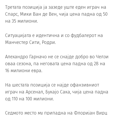
Третата позиција ја зазеде уште еден играч на
Спарс, Мики Ван де Вен, чија цена падна од 50
на 35 милиони.
Ситуацијата е идентична и со фудбалерот на
Манчестер Сити, Родри.
Алехандро Гарначо не се снајде добро во Челзи
оваа сезона, па неговата цена падна од 28 на
16 милиони евра.
На шестата позиција се најде офанзивниот
играч на Арсенал, Букајо Сака, чија цена падна
од 110 на 100 милиони.
Седмото место му припадна на Флоријан Вирц