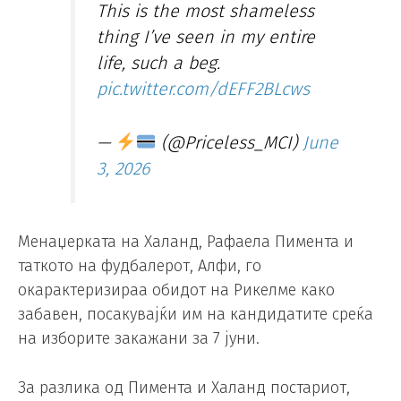
This is the most shameless
thing I’ve seen in my entire
life, such a beg.
pic.twitter.com/dEFF2BLcws
—
(@Priceless_MCI)
June
3, 2026
Менаџерката на Халанд, Рафаела Пимента и
таткото на фудбалерот, Алфи, го
окарактеризираа обидот на Рикелме како
забавен, посакувајќи им на кандидатите среќа
на изборите закажани за 7 јуни.
За разлика од Пимента и Халанд постариот,