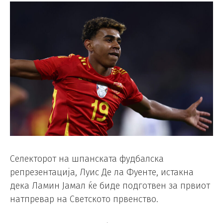
Селекторот на шпанската фудбалска
репрезентација, Луис Де ла Фуенте, истакна
дека Ламин Јамал ​​ќе биде подготвен за првиот
натпревар на Светското првенство.