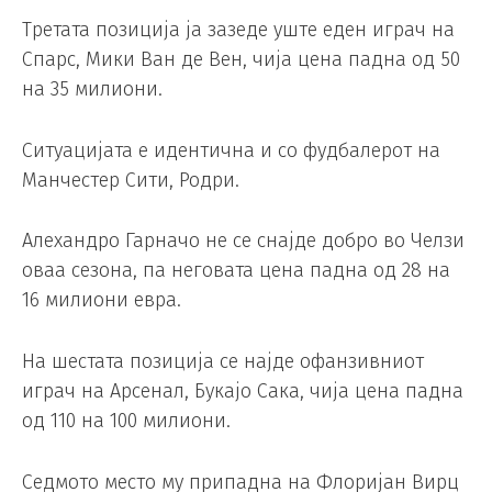
Третата позиција ја зазеде уште еден играч на
Спарс, Мики Ван де Вен, чија цена падна од 50
на 35 милиони.
Ситуацијата е идентична и со фудбалерот на
Манчестер Сити, Родри.
Алехандро Гарначо не се снајде добро во Челзи
оваа сезона, па неговата цена падна од 28 на
16 милиони евра.
На шестата позиција се најде офанзивниот
играч на Арсенал, Букајо Сака, чија цена падна
од 110 на 100 милиони.
Седмото место му припадна на Флоријан Вирц