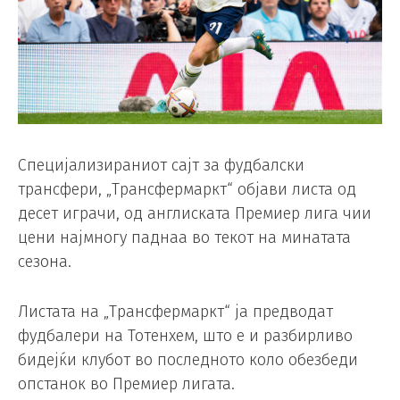
Специјализираниот сајт за фудбалски
трансфери, „Трансфермаркт“ објави листа од
десет играчи, од англиската Премиер лига чии
цени најмногу паднаа во текот на минатата
сезона.
Листата на „Трансфермаркт“ ја предводат
фудбалери на Тотенхем, што е и разбирливо
бидејќи клубот во последното коло обезбеди
опстанок во Премиер лигата.