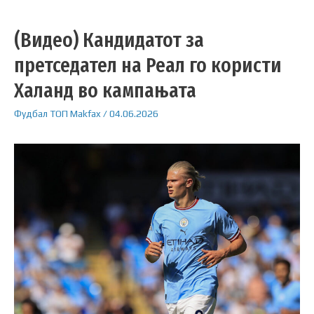
(Видео) Кандидатот за
претседател на Реал го користи
Халанд во кампањата
Фудбал
ТОП
Makfax
/
04.06.2026