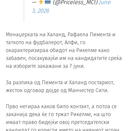
—
(@Priceless_MCI)
June
3, 2026
Менаџерката на Халанд, Рафаела Пимента и
таткото на фудбалерот, Алфи, го
окарактеризираа обидот на Рикелме како
забавен, посакувајќи им на кандидатите среќа
на изборите закажани за 7 јуни.
За разлика од Пимента и Халанд постариот,
жесток одговор дојде од Манчестер Сити.
Прво негираа каков било контакт, а потоа се
заканија дека ќе го тужат Рикелме, на што
имаат право бидејќи овој претседателски
кандидат го користи името на нивниот играч