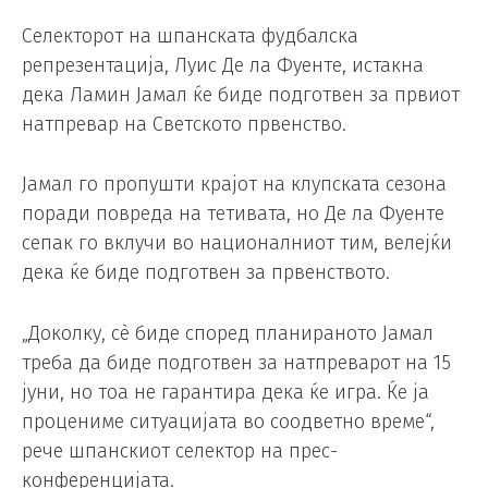
Селекторот на шпанската фудбалска
репрезентација, Луис Де ла Фуенте, истакна
дека Ламин Јамал ​​ќе биде подготвен за првиот
натпревар на Светското првенство.
Јамал ​​го пропушти крајот на клупската сезона
поради повреда на тетивата, но Де ла Фуенте
сепак го вклучи во националниот тим, велејќи
дека ќе биде подготвен за првенството.
„Доколку, сè биде според планираното Јамал
треба да биде подготвен за натпреварот на 15
јуни, но тоа не гарантира дека ќе игра. Ќе ја
процениме ситуацијата во соодветно време“,
рече шпанскиот селектор на прес-
конференцијата.