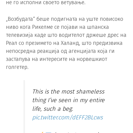
не го исполни своето ветување.
„Возбудата“ беше подигната на уште повисоко
ниво кога Рикелме се појави на шпанска
телевизија каде што водителот држеше дрес на
Реал со презимето на Халанд, што предизвика
непосредна реакција од агенцијата која ги
застапува на интересите на норвешкиот
голгетер.
This is the most shameless
thing I’ve seen in my entire
life, such a beg.
pic.twitter.com/dEFF2BLcws