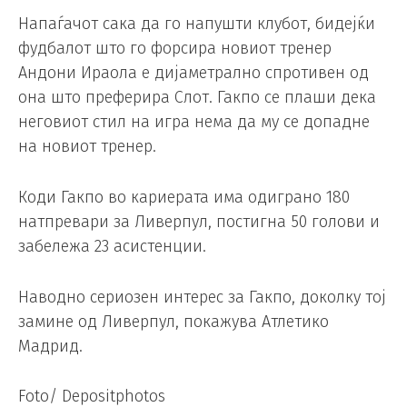
Напаѓачот сака да го напушти клубот, бидејќи
фудбалот што го форсира новиот тренер
Андони Ираола е дијаметрално спротивен од
она што преферира Слот. Гакпо се плаши дека
неговиот стил на игра нема да му се допадне
на новиот тренер.
Коди Гакпо во кариерата има одиграно 180
натпревари за Ливерпул, постигна 50 голови и
забележа 23 асистенции.
Наводно сериозен интерес за Гакпо, доколку тој
замине од Ливерпул, покажува Атлетико
Мадрид.
Foto/ Depositphotos