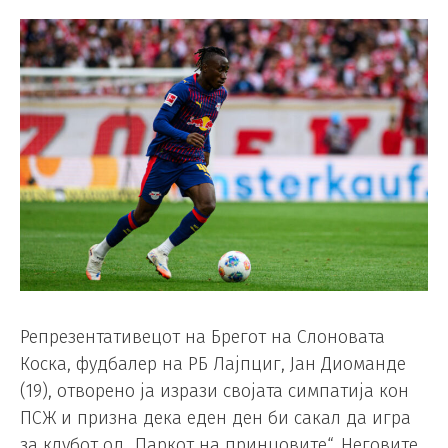
Репрезентативецот на Брегот на Слоновата
Коска, фудбалер на РБ Лајпциг, Јан Диоманде
(19), отворено ја изрази својата симпатија кон
ПСЖ и призна дека еден ден би сакал да игра
за клубот од „Паркот на принцовите“. Неговите