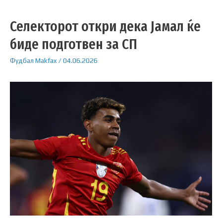
Селекторот откри дека Јамал ќе
биде подготвен за СП
Фудбал
Makfax
/
04.06.2026