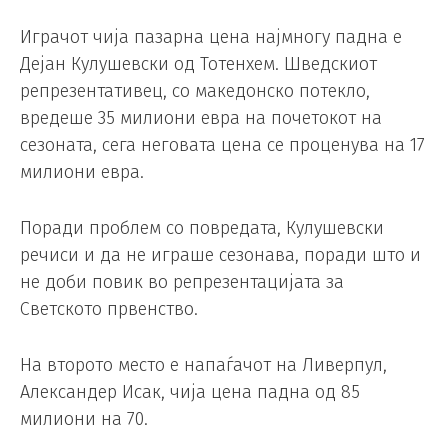
Играчот чија пазарна цена најмногу падна е
Дејан Кулушевски од Тотенхем. Шведскиот
репрезентативец, со македонско потекло,
вредеше 35 милиони евра на почетокот на
сезоната, сега неговата цена се проценува на 17
милиони евра.
Поради проблем со повредата, Кулушевски
речиси и да не играше сезонава, поради што и
не доби повик во репрезентацијата за
Светското првенство.
На второто место е напаѓачот на Ливерпул,
Александер Исак, чија цена падна од 85
милиони на 70.