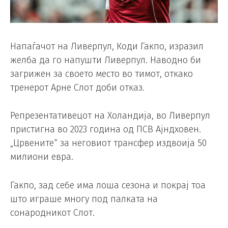
Напаѓачот на Ливерпул, Коди Гакпо, изразил
желба да го напушти Ливерпул. Наводно би
загрижен за своето место во тимот, откако
тренерот Арне Слот доби отказ.
Репрезентативецот на Холандија, во Ливерпул
пристигна во 2023 година од ПСВ Ајндховен.
„Црвените“ за неговиот трансфер издвоија 50
милиони евра.
Гакпо, зад себе има лоша сезона и покрај тоа
што играше многу под палката на
сонародникот Слот.