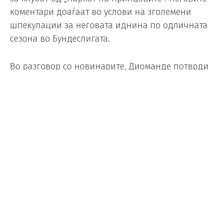
коментари доаѓаат во услови на зголемени
шпекулации за неговата иднина по одличната
сезона во Бундеслигата.
Во разговор со новинарите, Диоманде потврди
дека би му било чест да го носи дресот на
актуелниот европски шампион.
„Да, би ми било задоволство да дојдам и да
играм овде, во еден од најголемите клубови во
светот. Секогаш сум среќен кога доаѓам во
Париз и не мислам дека адаптацијата би ми
била проблем бидејќи зборувам француски.
Зошто да не? Сепак, во моментов сум играч на
Лајпциг“, изјави Диоманде за француски
„Телефут“.