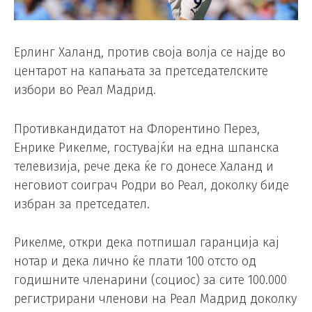
Ерлинг Халанд, против своја волја се најде во
центарот на капањата за претседателските
избори во Реал Мадрид.
Противкандидатот на Флорентино Перез,
Енрике Рикелме, гостувајќи на една шпанска
телевизија, рече дека ќе го донесе Халанд и
неговиот соиграч Родри во Реал, доколку биде
избран за претседател.
Рикелме, откри дека потпишал гаранција кај
нотар и дека лично ќе плати 100 отсто од
годишните членарини (социос) за сите 100.000
регистрирани членови на Реал Мадрид доколку