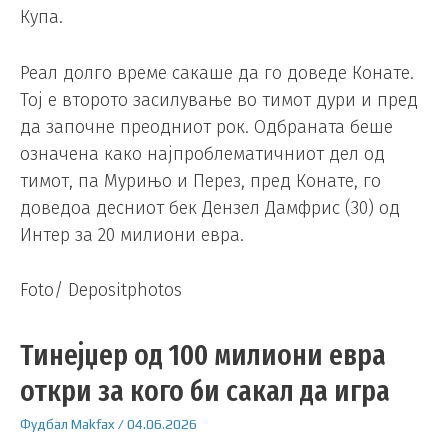
Купа.
Реал долго време сакаше да го доведе Конате.
Тој е второто засилување во тимот дури и пред
да започне преодниот рок. Одбраната беше
означена како најпроблематичниот дел од
тимот, па Мурињо и Перез, пред Конате, го
доведоа десниот бек Дензел Дамфрис (30) од
Интер за 20 милиони евра.
Foto/ Depositphotos
Тинејџер од 100 милиони евра
откри за кого би сакал да игра
Фудбал
Makfax
/
04.06.2026