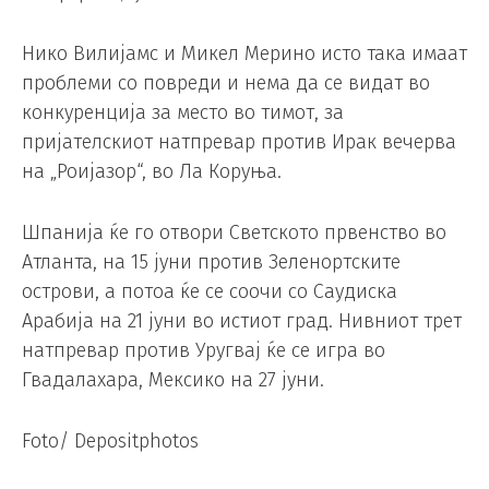
Нико Вилијамс и Микел Мерино исто така имаат
проблеми со повреди и нема да се видат во
конкуренција за место во тимот, за
пријателскиот натпревар против Ирак вечерва
на „Роијазор“, во Ла Коруња.
Шпанија ќе го отвори Светското првенство во
Атланта, на 15 јуни против Зеленортските
острови, а потоа ќе се соочи со Саудиска
Арабија на 21 јуни во истиот град. Нивниот трет
натпревар против Уругвај ќе се игра во
Гвадалахара, Мексико на 27 јуни.
Foto/ Depositphotos