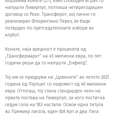
Ибрахима Конате (27), како слободен играч го
напушти Ливерпул, потпиша четиригодишен
договор со Реал. Трансферот, кој лично го
реализирал Флорентино Перез, ќе биде
потврден по претседателските избори во
клубот.
Конате, чија вредност е проценета од
„Трансфермаркт“ на 45 милиони евра, по пет
години реши да го напушти „Енфилд“.
Тој им се придружи на „Црвените“ во летото 2021
година од Лајпциг со надомест од 40 милиони
евра. Оттогаш, тој стана стандарден челн на
првата постава на Ливерпул, за кого постигна
седум гола на 183 настапи. Освои една титула
во Премиер лигата, еден ФА Куп и два Лига