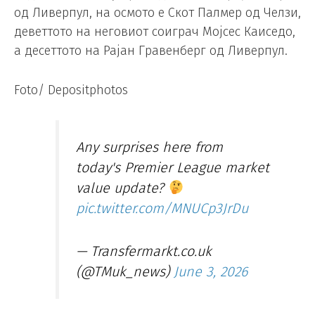
од Ливерпул, на осмото е Скот Палмер од Челзи,
деветтото на неговиот соиграч Мојсес Каиседо,
а десеттото на Рајан Гравенберг од Ливерпул.
Foto/ Depositphotos
Any surprises here from
today's Premier League market
value update?
pic.twitter.com/MNUCp3JrDu
— Transfermarkt.co.uk
(@TMuk_news)
June 3, 2026