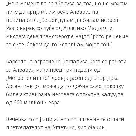
„Не е момент да се зборува за тоа, но не можам
ниту да кријам“, им рече Алварез на
новинарите. „Се обидувам да бидам искрен.
Разговарав со луѓе од Атлетико Мадрид и
мислам дека трансферот е најдоброто решение
за сите. Сакам да го исполнам мојот сон.“
Барселона агресивно настапува кога се работи
за Алварез, иако пред три недели од
„Метрополитано“ добија јасен одговор дека
Аргентинецот може да го добие само доколку
биде активирана неговата опткупна калузула
од 500 милиони евра.
Вечерва со официјално соопштение се огласи
претседателот на Атлетико, Хил Марин.