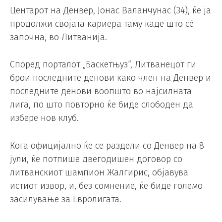
Центарот на Денвер, Јонас Валанчунас (34), ќе ја
продолжи својата кариера таму каде што сè
започна, во Литванија.
Според порталот „Баскетњуз“, Литванецот ги
брои последните денови како член на Денвер и
последните денови воопшто во најсилната
лига, по што повторно ќе биде слободен да
избере нов клуб.
Кога официјално ќе се раздели со Денвер на 8
јули, ќе потпише двегодишен договор со
литванскиот шампион Жалгирис, објавува
истиот извор, и, без сомнение, ќе биде големо
засилување за Евролигата.