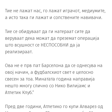
Тие не лажат нас, го лажат играчот, медиумите,
а исто така ги лажат и сопствените навивачи.
Тие се обидуваат да ги натераат сите да
веруваат дека можат да преземат операција
што всушност се НЕСПОСОБНИ да ја
реализираат.
Ова не е прв пат Барселона да се однесува на
овој начин, а фудбалскиот свет е целосно
свесен за тоа. Минатата година направија
нешто многу слично со Нико Вилијамс и
Атлетик Клуб.“
Пред две години, Атлетико го купи Алварез од