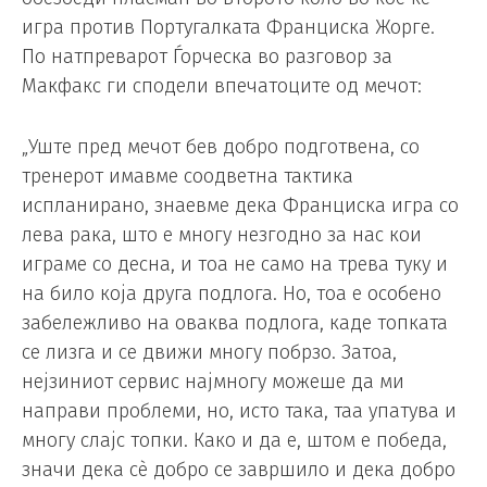
игра против Португалката Франциска Жорге.
По натпреварот Ѓорческа во разговор за
Макфакс ги сподели впечатоците од мечот:
„Уште пред мечот бев добро подготвена, со
тренерот имавме соодветна тактика
испланирано, знаевме дека Франциска игра со
лева рака, што е многу незгодно за нас кои
играме со десна, и тоа не само на трева туку и
на било која друга подлога. Но, тоа е особено
забележливо на оваква подлога, каде топката
се лизга и се движи многу побрзо. Затоа,
нејзиниот сервис најмногу можеше да ми
направи проблеми, но, исто така, таа упатува и
многу слајс топки. Како и да е, штом е победа,
значи дека сè добро се завршило и дека добро