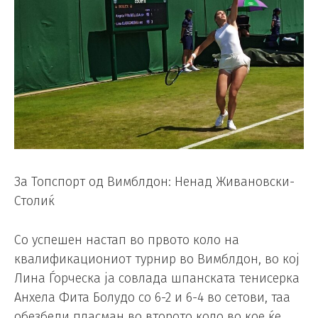
За Топспорт од Вимблдон: Ненад Живановски-
Столиќ
Со успешен настап во првото коло на
квалификациониот турнир во Вимблдон, во кој
Лина Ѓорческа ја совлада шпанската тенисерка
Анхела Фита Болудо со 6-2 и 6-4 во сетови, таа
обезбеди пласман во второто коло во кое ќе