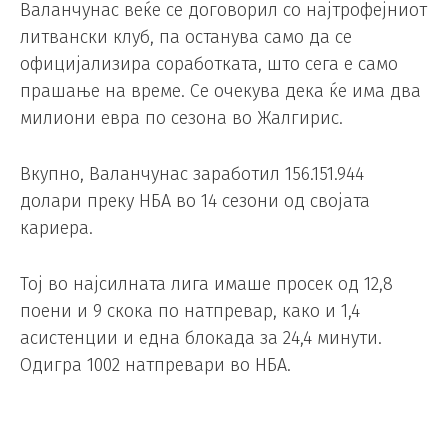
Валанчунас веќе се договорил со најтрофејниот
литвански клуб, па останува само да се
официјализира соработката, што сега е само
прашање на време. Се очекува дека ќе има два
милиони евра по сезона во Жалгирис.
Вкупно, Валанчунас заработил 156.151.944
долари преку НБА во 14 сезони од својата
кариера.
Тој во најсилната лига имаше просек од 12,8
поени и 9 скока по натпревар, како и 1,4
асистенции и една блокада за 24,4 минути.
Одигра 1002 натпревари во НБА.