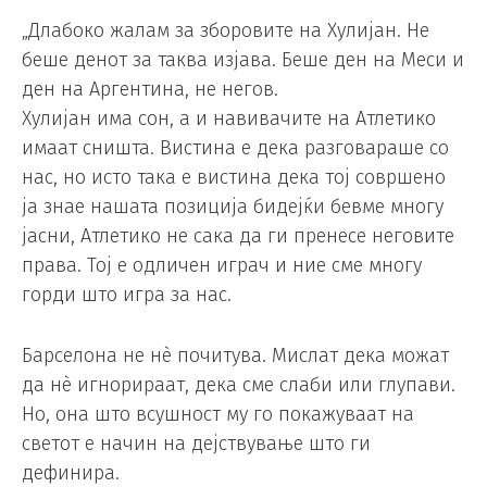
„Длабоко жалам за зборовите на Хулијан. Не
беше денот за таква изјава. Беше ден на Меси и
ден на Аргентина, не негов.
Хулијан има сон, а и навивачите на Атлетико
имаат сништа. Вистина е дека разговараше со
нас, но исто така е вистина дека тој совршено
ја знае нашата позиција бидејќи бевме многу
јасни, Атлетико не сака да ги пренесе неговите
права. Тој е одличен играч и ние сме многу
горди што игра за нас.
Барселона не нè почитува. Мислат дека можат
да нè игнорираат, дека сме слаби или глупави.
Но, она што всушност му го покажуваат на
светот е начин на дејствување што ги
дефинира.