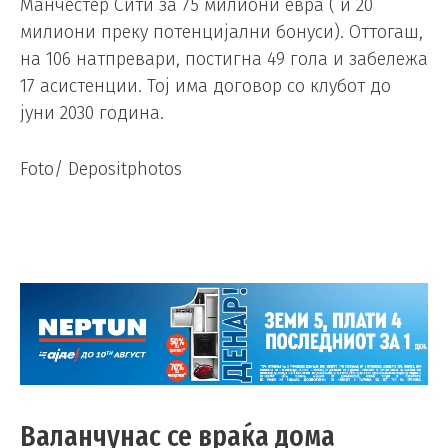
Манчестер Сити за 75 милиони евра ( и 20
милиони преку потенцијални бонуси). Оттогаш,
на 106 натпревари, постигна 49 гола и забележа
17 асистенции. Тој има договор со клубот до
јуни 2030 година.
Foto/ Depositphotos
Валанчунас се враќа дома