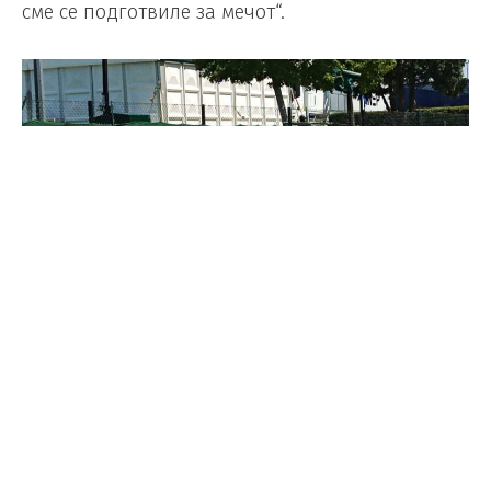
сме се подготвиле за мечот“.
Фото: Ненад Живановски-Столиќ
Наредниот меч Лина го игра против