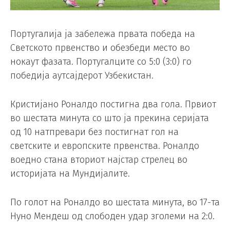
Португалија ја забележа првата победа на
Светското првенство и обезбеди место во
нокаут фазата. Португалците со 5:0 (3:0) го
победија аутсајдерот Узбекистан.
Кристијано Роналдо постигна два гола. Првиот
во шестата минута со што ја прекина серијата
од 10 натпревари без постигнат гол на
светските и европските првенства. Роналдо
воедно стана вториот најстар стрелец во
историјата на Мундијалите.
По голот на Роналдо во шестата минута, во 17-та
Нуно Мендеш од слободен удар зголеми на 2:0.