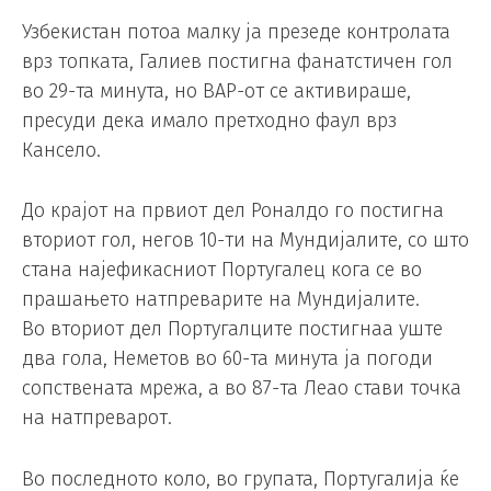
Узбекистан потоа малку ја презеде контролата
врз топката, Галиев постигна фанатстичен гол
во 29-та минута, но ВАР-от се активираше,
пресуди дека имало претходно фаул врз
Кансело.
До крајот на првиот дел Роналдо го постигна
вториот гол, негов 10-ти на Мундијалите, со што
стана најефикасниот Португалец кога се во
прашањето натпреварите на Мундијалите.
Во вториот дел Португалците постигнаа уште
два гола, Неметов во 60-та минута ја погоди
сопствената мрежа, а во 87-та Леао стави точка
на натпреварот.
Во последното коло, во групата, Португалија ќе