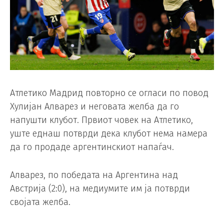
Атлетико Мадрид повторно се огласи по повод
Хулијан Алварез и неговата желба да го
напушти клубот. Првиот човек на Атлетико,
уште еднаш потврди дека клубот нема намера
да го продаде аргентинскиот напаѓач.
Алварез, по победата на Аргентина над
Австрија (2:0), на медиумите им ја потврди
својата желба.