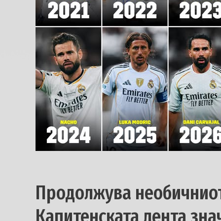
Продолжува необичниот
Капитенската лента зна