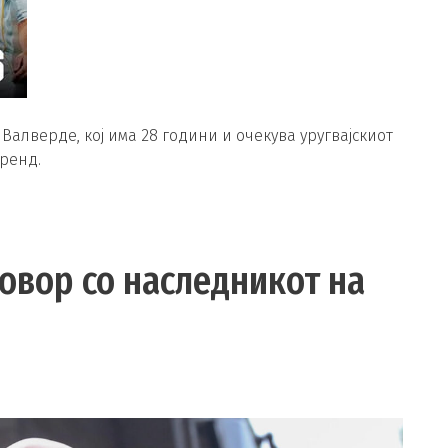
Валверде, кој има 28 години и очекува уругвајскиот
тренд.
овор со наследникот на