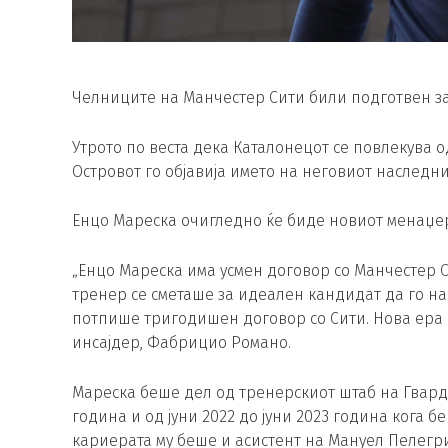
Челниците на Манчестер Сити били подготвен з
Утрото по веста дека Каталонецот се повлекува о
Островот го објавија името на неговиот наследни
Енцо Мареска очигледно ќе биде новиот менаџер
„Енцо Мареска има усмен договор со Манчестер Си
тренер се сметаше за идеален кандидат да го на
потпише тригодишен договор со Сити. Нова ера 
инсајдер, Фабрицио Романо.
Мареска беше дел од тренерскиот штаб на Гвардио
година и од јуни 2022 до јуни 2023 година кога 
кариерата му беше и асистент на Мануел Пелегри