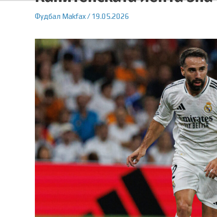
Фудбал
Makfax
/
19.05.2026