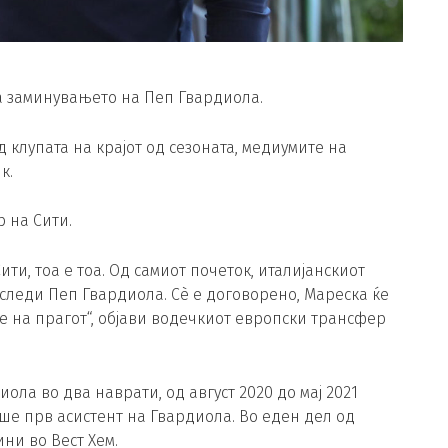
а заминувањето на Пеп Гвардиола.
д клупата на крајот од сезоната, медиумите на
к.
 на Сити.
ти, тоа е тоа. Од самиот почеток, италијанскиот
следи Пеп Гвардиола. Сè е договорено, Мареска ќе
е на прагот“, објави водечкиот европски трансфер
ла во два наврати, од август 2020 до мај 2021
беше прв асистент на Гвардиола. Во еден дел од
ни во Вест Хем.