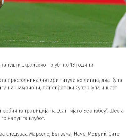
напушти „кралскиот клуб“ по 13 години.
та престолнина (четири титули во лигата, два Купа
иги на шампиони, пет европски Суперкупа и шест
необична традиција на „Сантијаго Бернабеу“. Шеста
го напушта клубот.
тоа следуваа Марсело, Бензема, Начо, Модриќ. Сите