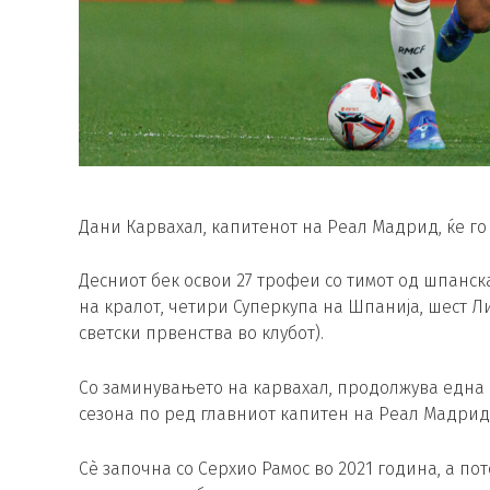
Дани Карвахал, капитенот на Реал Мадрид, ќе го 
Десниот бек освои 27 трофеи со тимот од шпанска
на кралот, четири Суперкупа на Шпанија, шест Л
светски првенства во клубот).
Со заминувањето на карвахал, продолжува една 
сезона по ред главниот капитен на Реал Мадрид 
Сè започна со Серхио Рамос во 2021 година, а по